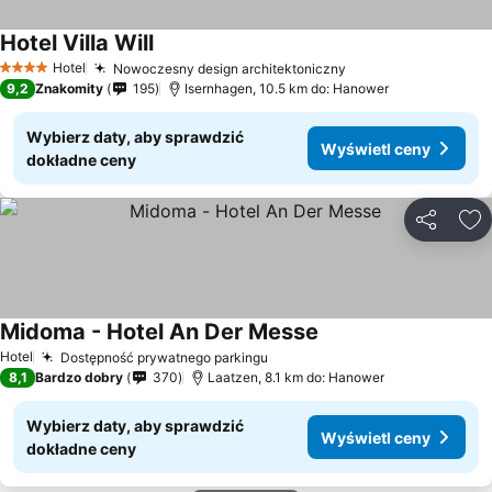
Hotel Villa Will
Hotel
Nowoczesny design architektoniczny
4 Kategoria
9,2
Znakomity
195
Isernhagen, 10.5 km do: Hanower
Wybierz daty, aby sprawdzić
Wyświetl ceny
dokładne ceny
Udostępni
Do
Midoma - Hotel An Der Messe
Hotel
Dostępność prywatnego parkingu
8,1
Bardzo dobry
370
Laatzen, 8.1 km do: Hanower
Wybierz daty, aby sprawdzić
Wyświetl ceny
dokładne ceny