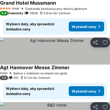
Grand Hotel Mussmann
Hotel
Doskonała lokalizacja przy dworcu głównym
4 Kategoria
8,9
Znakomity
2608
0.8 km do: Centrum
Wybierz daty, aby sprawdzić
Wyświetl ceny
dokładne ceny
Udostępni
Do
Agt Hannover Messe Zimmer
Hotel
Balkon z widokiem na miasto lub ogród
7,0
63
6.1 km do: Centrum
Wybierz daty, aby sprawdzić
Wyświetl ceny
dokładne ceny
Udostępni
Do