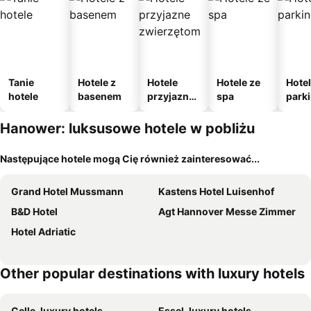
Tanie
Hotele z
Hotele
Hotele ze
Hotel
hotele
basenem
przyjazne
spa
park
zwierzęto
m
m
Hanower: luksusowe hotele w pobliżu
Następujące hotele mogą Cię również zainteresować...
Grand Hotel Mussmann
Kastens Hotel Luisenhof
B&D Hotel
Agt Hannover Messe Zimmer
Hotel Adriatic
Other popular destinations with luxury hotels
Celle, luxury hotels
Essel, luxury hotels