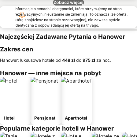
Zobacz więcej
Informacje o cenach i dostępności, które otrzymujemy od stron
rezerwacyjnych, nieustannie się zmieniają. To oznacza, że oferta,
którą znajdziesz na stronie rezerwacyjnej, nie zawsze będzie
identyczna z odpowiadającą jej ofertą na trivago.
Najczęściej Zadawane Pytania o Hanower
Zakres cen
Hanower: luksusowe hotele od
‎448 zł
do
‎975 zł
za noc.
Hanower — inne miejsca na pobyt
Hotel
Pensjonat
Aparthotel
Popularne kategorie hoteli w Hanower