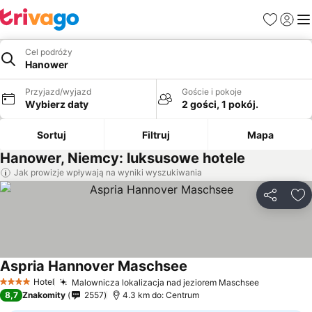
Ulubione
Zaloguj
Me
Cel podróży
Hanower
Przyjazd/wyjazd
Goście i pokoje
Wybierz daty
2 gości, 1 pokój.
Sortuj
Filtruj
Mapa
Hanower, Niemcy: luksusowe hotele
Jak prowizje wpływają na wyniki wyszukiwania
Udostępni
Do
Aspria Hannover Maschsee
Hotel
Malownicza lokalizacja nad jeziorem Maschsee
4 Kategoria
8,7
Znakomity
2557
4.3 km do: Centrum