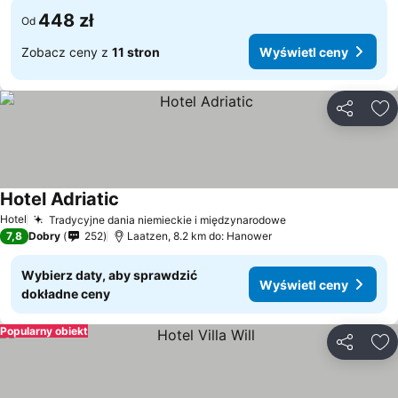
448 zł
Od
Zobacz ceny z
11 stron
Wyświetl ceny
Udostępni
Do
Hotel Adriatic
Hotel
Tradycyjne dania niemieckie i międzynarodowe
7,8
Dobry
252
Laatzen, 8.2 km do: Hanower
Wybierz daty, aby sprawdzić
Wyświetl ceny
dokładne ceny
Popularny obiekt
Udostępni
Do