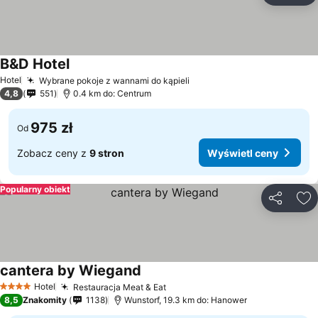
B&D Hotel
Hotel
Wybrane pokoje z wannami do kąpieli
4,8
551
0.4 km do: Centrum
975 zł
Od
Zobacz ceny z
9 stron
Wyświetl ceny
Popularny obiekt
Udostępni
Do
cantera by Wiegand
Hotel
Restauracja Meat & Eat
4 Kategoria
8,5
Znakomity
1138
Wunstorf, 19.3 km do: Hanower