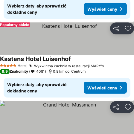
Wybierz daty, aby sprawdzić
Wyświetl ceny
dokładne ceny
Popularny obiekt
Udostępni
Do
Kastens Hotel Luisenhof
Hotel
Wykwintna kuchnia w restauracji MARY's
5 Kategoria
8,9
Znakomity
4081
0.8 km do: Centrum
Wybierz daty, aby sprawdzić
Wyświetl ceny
dokładne ceny
Udostępni
Do