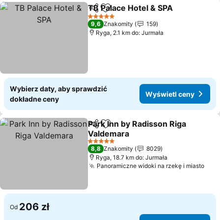
TB Palace Hotel & SPA
Udostępnij
Dodaj do ulubionych
Wyś
5 Kategoria
9,6
Znakomity
159
Ryga, 2.1 km do: Jurmała
Wybierz daty, aby sprawdzić
Wyświetl ceny
dokładne ceny
Park Inn by Radisson Riga
Udostępnij
Dodaj do ulubionych
Valdemara
Wyświetl ceny
5 Kategoria
8,8
Znakomity
8029
Ryga, 18.7 km do: Jurmała
Panoramiczne widoki na rzekę i miasto
Wyś
206 zł
Od