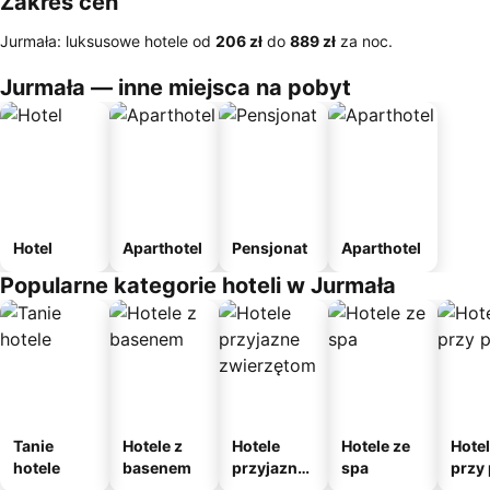
Zakres cen
Jurmała: luksusowe hotele od
‎206 zł
do
‎889 zł
za noc.
Jurmała — inne miejsca na pobyt
Hotel
Aparthotel
Pensjonat
Aparthotel
Popularne kategorie hoteli w Jurmała
Tanie
Hotele z
Hotele
Hotele ze
Hote
hotele
basenem
przyjazne
spa
przy 
zwierzęto