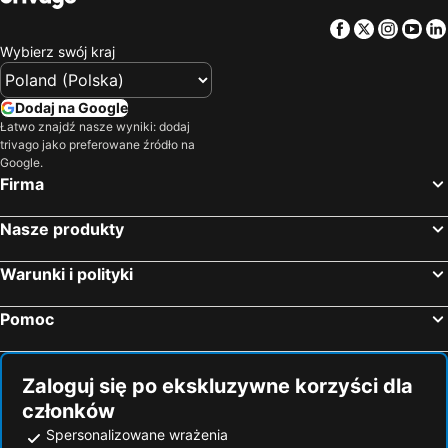
Facebook
Twitter
Insta
Yo
Wybierz swój kraj
Dodaj na Google
Łatwo znajdź nasze wyniki: dodaj
trivago jako preferowane źródło na
Google.
Firma
Nasze produkty
Warunki i polityki
Pomoc
Zaloguj się po ekskluzywne korzyści dla
członków
Spersonalizowane wrażenia