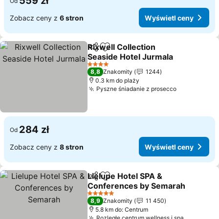
559 zł
Od
Zobacz ceny z
6 stron
Wyświetl ceny
Rixwell Collection
Udostępnij
Dodaj do ulubionych
Seaside Hotel Jurmala
Wyświetl ceny
4 Kategoria
8,8
Znakomity
1244
0.3 km do plaży
Pyszne śniadanie z prosecco
Wyświetl c
284 zł
Od
Zobacz ceny z
8 stron
Wyświetl ceny
Lielupe Hotel SPA &
Udostępnij
Dodaj do ulubionych
Conferences by Semarah
Wyświetl ceny
5 Kategoria
8,9
Znakomity
11 450
5.8 km do: Centrum
Rozległe centrum wellness i spa