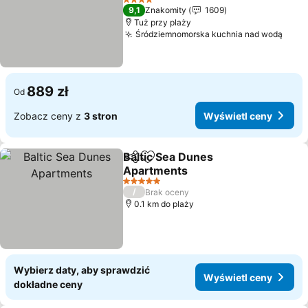
Wyświetl ceny
4 Kategoria
9,1
Znakomity
1609
Tuż przy plaży
Śródziemnomorska kuchnia nad wodą
Wyśw
889 zł
Od
Zobacz ceny z
3 stron
Wyświetl ceny
Baltic Sea Dunes
Udostępnij
Dodaj do ulubionych
Apartments
Wyświetl ceny
5 Kategoria
/
Brak oceny
0.1 km do plaży
Wybierz daty, aby sprawdzić
Wyświetl ceny
dokładne ceny