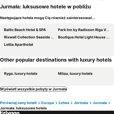
m
Jurmała: luksusowe hotele w pobliżu
Następujące hotele mogą Cię również zainteresować...
Baltic Beach Hotel & SPA
Park Inn by Radisson Riga Valdemara
Rixwell Collection Seaside Hotel Jurmala
Boutique Hotel Light House Jurmala
Lettia Aparthotel
Other popular destinations with luxury hotels
Ryga, luxury hotels
Mitau, luxury hotels
Wyświetl wszystkie pobyty w Jurmała
Porównaj ceny hoteli
Europa
Łotwa
Jūrmala
Jurmała
Jurmała: luksusowe hotele