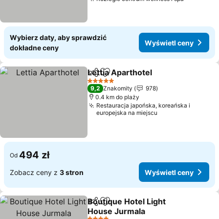
Wyświetl
Wybierz daty, aby sprawdzić
Wyświetl ceny
dokładne ceny
Lettia Aparthotel
Udostępnij
Dodaj do ulubionych
Wyświetl
5 Kategoria
9,2
Znakomity
978
0.4 km do plaży
Restauracja japońska, koreańska i
europejska na miejscu
494 zł
Od
Zobacz ceny z
3 stron
Wyświetl ceny
Boutique Hotel Light
Udostępnij
Dodaj do ulubionych
House Jurmala