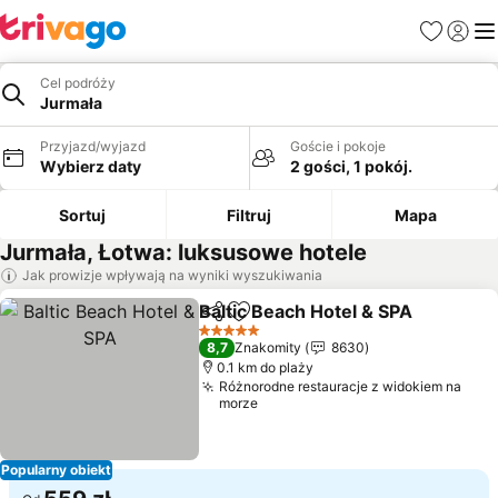
Ulubione
Zaloguj
Me
Cel podróży
Jurmała
Przyjazd/wyjazd
Goście i pokoje
Wybierz daty
2 gości, 1 pokój.
Sortuj
Filtruj
Mapa
Jurmała, Łotwa: luksusowe hotele
Jak prowizje wpływają na wyniki wyszukiwania
Baltic Beach Hotel & SPA
Udostępnij
Dodaj do ulubionych
W
5 Kategoria
8,7
Znakomity
8630
0.1 km do plaży
Różnorodne restauracje z widokiem na
morze
Popularny obiekt