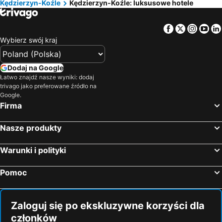
Kędzierzyn-Koźle
Kędzierzyn-Koźle: luksusowe hotele
Facebook
Twitter
Insta
Yo
Wybierz swój kraj
Dodaj na Google
Łatwo znajdź nasze wyniki: dodaj
trivago jako preferowane źródło na
Google.
Firma
Nasze produkty
Warunki i polityki
Pomoc
Zaloguj się po ekskluzywne korzyści dla
członków