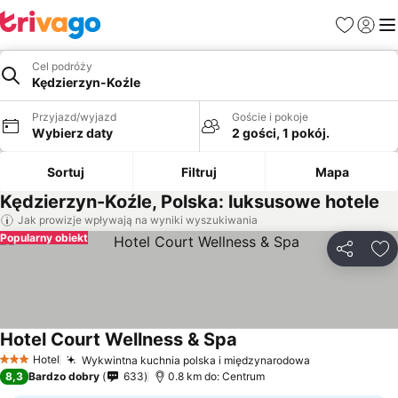
Ulubione
Zaloguj
Me
Cel podróży
Kędzierzyn-Koźle
Przyjazd/wyjazd
Goście i pokoje
Wybierz daty
2 gości, 1 pokój.
Sortuj
Filtruj
Mapa
Kędzierzyn-Koźle, Polska: luksusowe hotele
Jak prowizje wpływają na wyniki wyszukiwania
Popularny obiekt
Udostępni
Do
Hotel Court Wellness & Spa
Hotel
Wykwintna kuchnia polska i międzynarodowa
3 Kategoria
8,3
Bardzo dobry
633
0.8 km do: Centrum