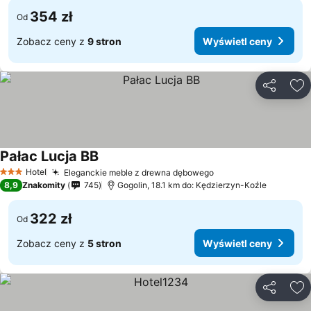
354 zł
Od
Zobacz ceny z
9 stron
Wyświetl ceny
Udostępni
Do
Pałac Lucja BB
Hotel
Eleganckie meble z drewna dębowego
3 Kategoria
8,9
Znakomity
745
Gogolin, 18.1 km do: Kędzierzyn-Koźle
322 zł
Od
Zobacz ceny z
5 stron
Wyświetl ceny
Udostępni
Do