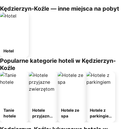
Kędzierzyn-Koźle — inne miejsca na pobyt
Hotel
Popularne kategorie hoteli w Kędzierzyn-
Koźle
Tanie
Hotele
Hotele ze
Hotele z
hotele
przyjazne
spa
parkingie
zwierzęto
m
m