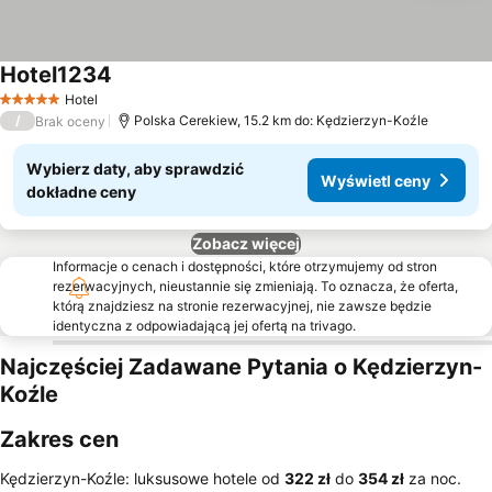
Hotel1234
Hotel
5 Kategoria
/
Polska Cerekiew, 15.2 km do: Kędzierzyn-Koźle
Brak oceny
Wybierz daty, aby sprawdzić
Wyświetl ceny
dokładne ceny
Zobacz więcej
Informacje o cenach i dostępności, które otrzymujemy od stron
rezerwacyjnych, nieustannie się zmieniają. To oznacza, że oferta,
którą znajdziesz na stronie rezerwacyjnej, nie zawsze będzie
identyczna z odpowiadającą jej ofertą na trivago.
Najczęściej Zadawane Pytania o Kędzierzyn-
Koźle
Zakres cen
Kędzierzyn-Koźle: luksusowe hotele od
‎322 zł
do
‎354 zł
za noc.