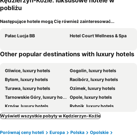
Kędzierzyn-Koźle: luksusowe hotele w
pobliżu
Następujące hotele mogą Cię również zainteresować...
Pałac Lucja BB
Hotel Court Wellness & Spa
Other popular destinations with luxury hotels
Gliwice, luxury hotels
Gogolin, luxury hotels
Bytom, luxury hotels
Racibórz, luxury hotels
Turawa, luxury hotels
Ozimek, luxury hotels
Tarnowskie Góry, luxury hotels
Opole, luxury hotels
Krnów, luxury hotels
Rybnik, luxury hotels
Toszek, luxury hotels
Zabrze, luxury hotels
Wyświetl wszystkie pobyty w Kędzierzyn-Koźle
Polska Cerekiew, luxury hotels
Porównaj ceny hoteli
Europa
Polska
Opolskie