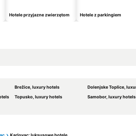
Hotele przyjazne zwierzętom
Hotele z parkingiem
Brežice, luxury hotels
Dolenjske Toplice, luxu
otels
Topusko, luxury hotels
Samobor, luxury hotels
ac
Karlovac: luksusowe hotele