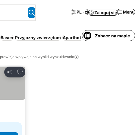
PL · zł
Menu
Zaloguj się
Zobacz na mapie
Basen
Przyjazny zwierzętom
Aparthotel
Spa
Klimaty
 prowizje wpływają na wyniki wyszukiwania
Dodaj do ulubionych
Udostępnij