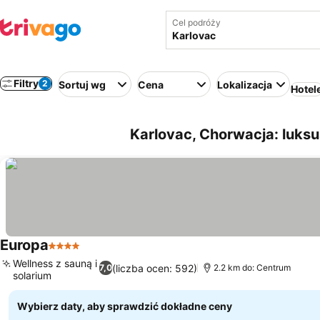
Cel podróży
Filtry
2
Sortuj wg
Cena
Lokalizacja
Hotel
Karlovac, Chorwacja: luks
Europa
4 Kategoria
Wyświetl ceny
Wellness z sauną i
(liczba ocen: 592)
7,0
2.2 km do: Centrum
solarium
Wyświetl ceny
Wybierz daty, aby sprawdzić dokładne ceny