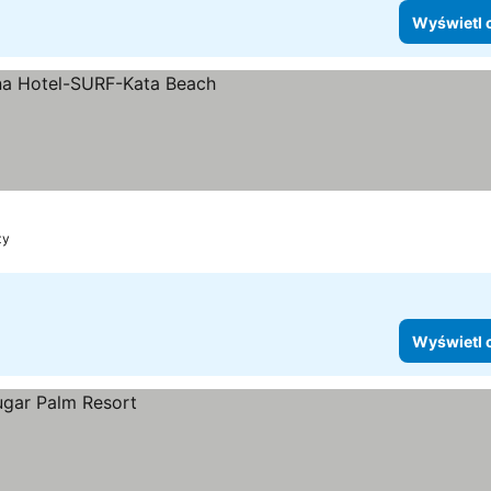
Wyświetl 
ia
wietl ceny
ży
Wyświetl 