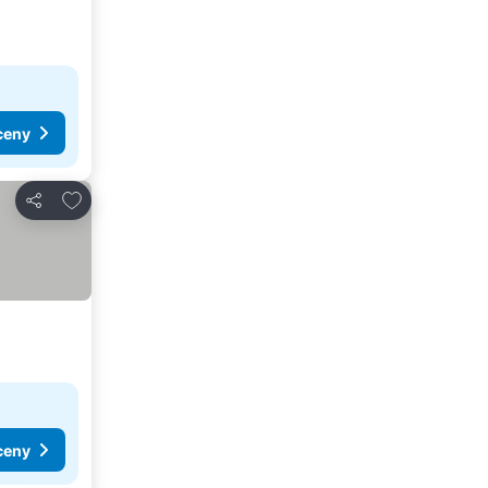
ceny
Dodaj do ulubionych
Udostępnij
ceny