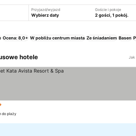
Przyjazd/wyjazd
Goście i pokoje
Wybierz daty
2 gości, 1 pokój.
e
Ocena: 8,0+
W pobliżu centrum miasta
Ze śniadaniem
Basen
P
susowe hotele
Jak
goria
Wyświetl ceny
m do plaży