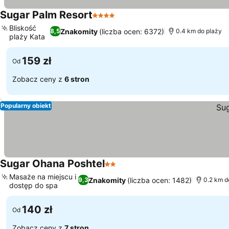
Sugar Palm Resort
4 Kategoria
Wyświetl ceny
Bliskość
Znakomity
(liczba ocen: 6372)
8,5
0.4 km do plaży
plaży Kata
Wyświetl ceny
159 zł
Od
Zobacz ceny z
6 stron
Popularny obiekt
Sugar Ohana Poshtel
2 Kategoria
Wyświetl ceny
Masaże na miejscu i
Znakomity
(liczba ocen: 1482)
9,3
0.2 km d
dostęp do spa
Wyświetl ceny
140 zł
Od
Zobacz ceny z
7 stron