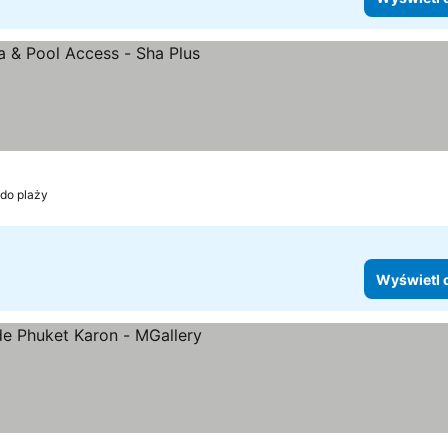
a
wietl ceny
 do plaży
Wyświetl 