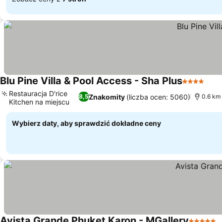
Blu Pine Villa & Pool Access - Sha Plus
4 Kategori
Wyś
Restauracja D'rice
Znakomity
(liczba ocen: 5060)
8,5
0.6 km
Kitchen na miejscu
Wyświetl ceny
Wybierz daty, aby sprawdzić dokładne ceny
Avista Grande Phuket Karon - MGallery