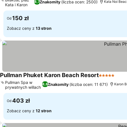
Znakomity
(liczba ocen: 2500)
8,7
Kata Noi Beac
Kata i Karon
Wyświetl ceny
150 zł
Od
Zobacz ceny z
13 stron
Pullman Phuket Karon Beach Resort
5 Kategoria
Wyśw
Pullman Spa w
Znakomity
(liczba ocen: 11 671)
8,6
Karon B
prywatnych willach
Wyświetl ceny
403 zł
Od
Zobacz ceny z
12 stron