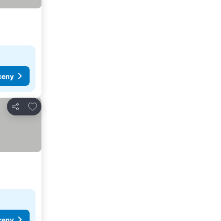
ceny
Dodaj do ulubionych
Udostępnij
ceny