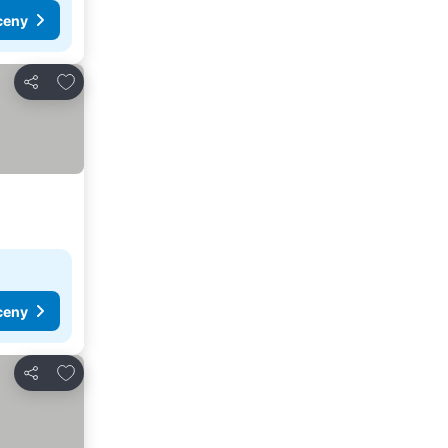
ceny
Dodaj do ulubionych
Udostępnij
ceny
Dodaj do ulubionych
Udostępnij