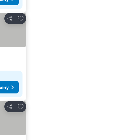
Dodaj do ulubionych
Udostępnij
ceny
Dodaj do ulubionych
Udostępnij