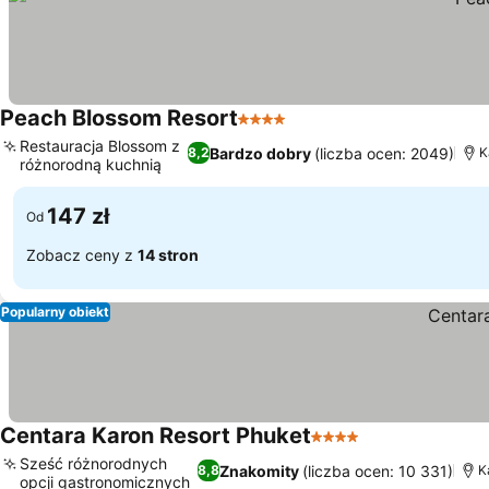
Peach Blossom Resort
4 Kategoria
Wyświetl ceny
Restauracja Blossom z
Bardzo dobry
(liczba ocen: 2049)
8,2
K
różnorodną kuchnią
Wyświetl ceny
147 zł
Od
Zobacz ceny z
14 stron
Popularny obiekt
Centara Karon Resort Phuket
4 Kategoria
Wyświetl ceny
Sześć różnorodnych
Znakomity
(liczba ocen: 10 331)
8,8
K
opcji gastronomicznych