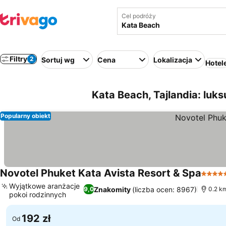
Cel podróży
Filtry
2
Sortuj wg
Cena
Lokalizacja
Hotel
Kata Beach, Tajlandia: luk
Popularny obiekt
Novotel Phuket Kata Avista Resort & Spa
5 Kate
Wyjątkowe aranżacje
Znakomity
(liczba ocen: 8967)
9,0
0.2 k
pokoi rodzinnych
Wyświetl ceny
192 zł
Od