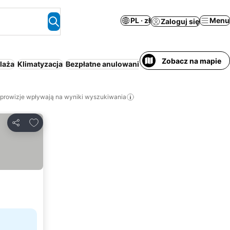
PL · zł
Menu
Zaloguj się
Zobacz na mapie
laża
Klimatyzacja
Bezpłatne anulowanie
Ośrodek wypoczynkow
 prowizje wpływają na wyniki wyszukiwania
Dodaj do ulubionych
Udostępnij