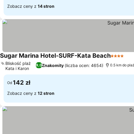
Zobacz ceny z
14 stron
Sugar Marina Hotel-SURF-Kata Beach
4 Kategor
Wyś
Bliskość plaż
Znakomity
(liczba ocen: 4654)
9,0
0.5 km do pla
Kata i Karon
Wyświetl ceny
142 zł
Od
Zobacz ceny z
12 stron