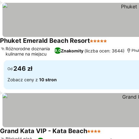
Phuket Emerald Beach Resort
5 Kategoria
Wyświetl ce
Różnorodne doznania
Znakomity
(liczba ocen: 3644)
9,0
Phuk
kulinarne na miejscu
Wyświetl ceny
246 zł
Od
Zobacz ceny z
10 stron
Grand Kata VIP - Kata Beach
4 Kategoria
Wyświetl ceny
Bliskość plaż