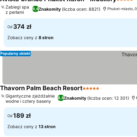
5 Katego
W
Zabiegi spa
Znakomity
(liczba ocen: 8821)
9,4
Phuket-miasto, 0
z perłami
Wyświetl ceny
374 zł
Od
Zobacz ceny z
8 stron
Popularny obiekt
Thavorn Palm Beach Resort
5 Kategoria
Wyświetl ceny
Gigantyczne zjeżdżalnie
Znakomity
(liczba ocen: 12 301)
8,8
wodne i cztery baseny
Wyświetl ceny
189 zł
Od
Zobacz ceny z
13 stron