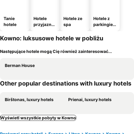
Tanie
Hotele
Hotele ze
Hotele z
hotele
przyjazne
spa
parkingie
zwierzęto
m
m
Kowno: luksusowe hotele w pobliżu
Następujące hotele mogą Cię również zainteresować...
Berman House
Other popular destinations with luxury hotels
Birštonas, luxury hotels
Prienai, luxury hotels
Wyświetl wszystkie pobyty w Kowno
Porównaj ceny hoteli
Europa
Litwa
Kaunas
Kowno