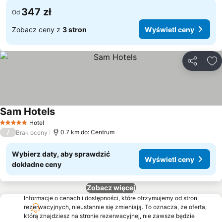
347 zł
Od
Zobacz ceny z
3 stron
Wyświetl ceny
Udostępni
Do
Sam Hotels
Wyświetl ceny
Hotel
5 Kategoria
/
0.7 km do: Centrum
Brak oceny
Wybierz daty, aby sprawdzić
Wyświetl ceny
dokładne ceny
Zobacz więcej
Informacje o cenach i dostępności, które otrzymujemy od stron
rezerwacyjnych, nieustannie się zmieniają. To oznacza, że oferta,
którą znajdziesz na stronie rezerwacyjnej, nie zawsze będzie