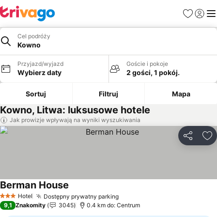
Ulubione
Zaloguj
Me
Cel podróży
Kowno
Przyjazd/wyjazd
Goście i pokoje
Wybierz daty
2 gości, 1 pokój.
Sortuj
Filtruj
Mapa
Kowno, Litwa: luksusowe hotele
Jak prowizje wpływają na wyniki wyszukiwania
Udostępni
Do
Berman House
Wyświetl ceny
Hotel
Dostępny prywatny parking
Wyświetl ceny
3 Kategoria
9,1
Znakomity
3045
0.4 km do: Centrum