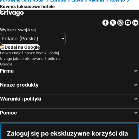
Kowno: luksusowe hotele
Facebook
Twitter
Insta
Yo
Wybierz swój kraj
Dodaj na Google
Łatwo znajdź nasze wyniki: dodaj
trivago jako preferowane źródło na
Google.
Firma
Nasze produkty
Warunki i polityki
Pomoc
Zaloguj się po ekskluzywne korzyści dla