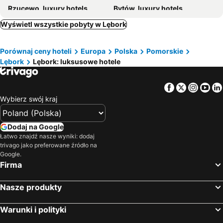
Rzucewo, luxury hotels
Bytów, luxury hotels
Kartuzy, luxury hotels
Kosakowo, luxury hotels
Wyświetl wszystkie pobyty w Lębork
Słupsk, luxury hotels
Somonino, luxury hotels
Porównaj ceny hoteli
Europa
Polska
Pomorskie
Parchowo, luxury hotels
Żukowo, luxury hotels
Lębork
Lębork: luksusowe hotele
Facebook
Twitter
Insta
Yo
Wybierz swój kraj
Dodaj na Google
Łatwo znajdź nasze wyniki: dodaj
trivago jako preferowane źródło na
Google.
Firma
Nasze produkty
Warunki i polityki