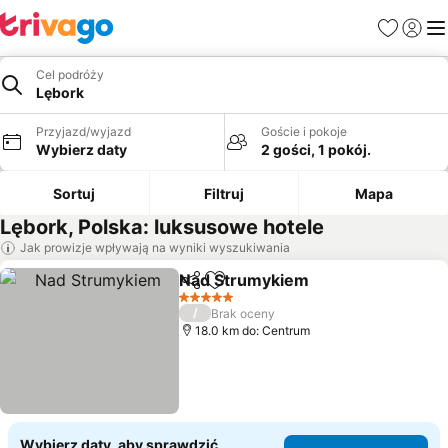
Ulubione
Zaloguj
Me
Cel podróży
Lębork
Przyjazd/wyjazd
Goście i pokoje
Wybierz daty
2 gości, 1 pokój.
Sortuj
Filtruj
Mapa
Lębork, Polska: luksusowe hotele
Jak prowizje wpływają na wyniki wyszukiwania
Nad Strumykiem
Udostępnij
Dodaj do ulubionych
Wyświetl 
5 Kategoria
/
Brak oceny
18.0 km do: Centrum
Wybierz daty, aby sprawdzić