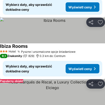
Wybierz daty, aby sprawdzić
Wyświetl ceny
dokładne ceny
Udostępni
Do
Ibiza Rooms
Hotel
Pyszne i urozmaicone opcje śniadaniowe
3 Kategoria
9,1
Znakomity
829
0.3 km do: Centrum
Wybierz daty, aby sprawdzić
Wyświetl ceny
dokładne ceny
Popularny obiekt
Udostępni
Do