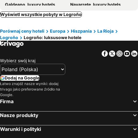
Galdeano, luxury hotels
Navarrete, luxury hotels
Zarratón, luxury hotels
Grañón, luxury hotels
Wyświetl wszystkie pobyty w Logroño
Samaniego, luxury hotels
Yanguas, luxury hotels
Porównaj ceny hoteli
Europa
Hiszpania
La Rioja
Arnedo, luxury hotels
Mendaza, luxury hotels
Logroño
Logroño: luksusowe hotele
Lizarra, luxury hotels
Sorlada, luxury hotels
Facebook
Twitter
Insta
Yo
Wybierz swój kraj
Dodaj na Google
Łatwo znajdź nasze wyniki: dodaj
trivago jako preferowane źródło na
Google.
Firma
Nasze produkty
Warunki i polityki