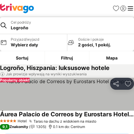
Ulubione
Zaloguj
Me
Cel podróży
Logroño
Przyjazd/wyjazd
Goście i pokoje
Wybierz daty
2 gości, 1 pokój.
Sortuj
Filtruj
Mapa
Logroño, Hiszpania: luksusowe hotele
Jak prowizje wpływają na wyniki wyszukiwania
Popularny obiekt
Udostępni
Do
Áurea Palacio de Correos by Eurostars Hotel Company
Hotel
Taras na dachu z widokiem na miasto
5 Kategoria
9,1
Znakomity
1305
0.1 km do: Centrum