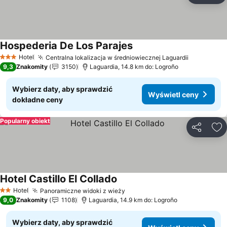
Hospederia De Los Parajes
Hotel
Centralna lokalizacja w średniowiecznej Laguardii
3 Kategoria
9,3
Znakomity
3150
Laguardia, 14.8 km do: Logroño
Wybierz daty, aby sprawdzić
Wyświetl ceny
dokładne ceny
Popularny obiekt
Udostępni
Do
Hotel Castillo El Collado
Hotel
Panoramiczne widoki z wieży
2 Kategoria
9,0
Znakomity
1108
Laguardia, 14.9 km do: Logroño
Wybierz daty, aby sprawdzić