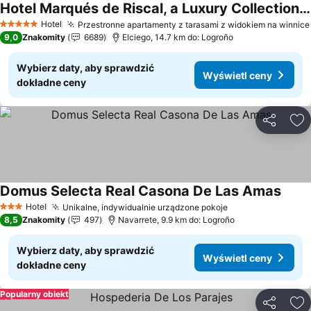
Hotel Marqués de Riscal, a Luxury Collection Hotel, Elciego
Hotel
Przestronne apartamenty z tarasami z widokiem na winnice
5 Kategoria
9,0
Znakomity
6689
Elciego, 14.7 km do: Logroño
Wybierz daty, aby sprawdzić
Wyświetl ceny
dokładne ceny
Udostępni
Do
Domus Selecta Real Casona De Las Amas
Hotel
Unikalne, indywidualnie urządzone pokoje
3 Kategoria
8,5
Znakomity
497
Navarrete, 9.9 km do: Logroño
Wybierz daty, aby sprawdzić
Wyświetl ceny
dokładne ceny
Popularny obiekt
Udostępni
Do