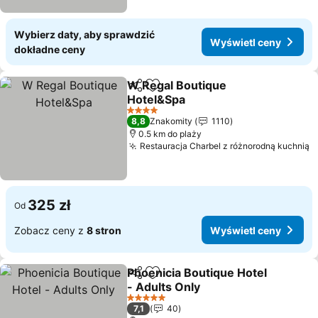
Wybierz daty, aby sprawdzić
Wyświetl ceny
dokładne ceny
W Regal Boutique
Udostępnij
Dodaj do ulubionych
Hotel&Spa
4 Kategoria
8,8
Znakomity
1110
0.5 km do plaży
Restauracja Charbel z różnorodną kuchnią
325 zł
Od
Zobacz ceny z
8 stron
Wyświetl ceny
Phoenicia Boutique Hotel
Udostępnij
Dodaj do ulubionych
- Adults Only
5 Kategoria
7,1
40