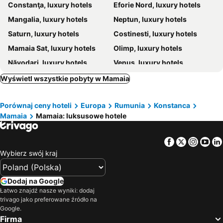
Constanţa, luxury hotels
Eforie Nord, luxury hotels
Mangalia, luxury hotels
Neptun, luxury hotels
Saturn, luxury hotels
Costinesti, luxury hotels
Mamaia Sat, luxury hotels
Olimp, luxury hotels
Năvodari, luxury hotels
Venus, luxury hotels
Techirghiol, luxury hotels
Wyświetl wszystkie pobyty w Mamaia
Porównaj ceny hoteli
Europa
Rumunia
Konstanca
Mamaia
Mamaia: luksusowe hotele
Facebook
Twitter
Insta
Yo
Wybierz swój kraj
Dodaj na Google
Łatwo znajdź nasze wyniki: dodaj
trivago jako preferowane źródło na
Google.
Firma