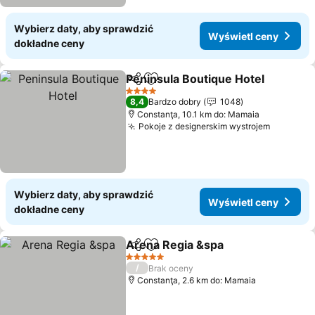
Wybierz daty, aby sprawdzić
Wyświetl ceny
dokładne ceny
Peninsula Boutique Hotel
Udostępnij
Dodaj do ulubionych
4 Kategoria
8,4
Bardzo dobry
1048
Constanţa, 10.1 km do: Mamaia
Pokoje z designerskim wystrojem
Wybierz daty, aby sprawdzić
Wyświetl ceny
dokładne ceny
Arena Regia &spa
Udostępnij
Dodaj do ulubionych
5 Kategoria
/
Brak oceny
Constanţa, 2.6 km do: Mamaia