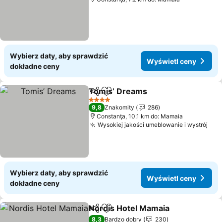
Wybierz daty, aby sprawdzić
Wyświetl ceny
dokładne ceny
Tomis’ Dreams
Udostępnij
Dodaj do ulubionych
4 Kategoria
9,8
Znakomity
286
Constanţa, 10.1 km do: Mamaia
Wysokiej jakości umeblowanie i wystrój
Wybierz daty, aby sprawdzić
Wyświetl ceny
dokładne ceny
Nordis Hotel Mamaia
Udostępnij
Dodaj do ulubionych
8,3
Bardzo dobry
230