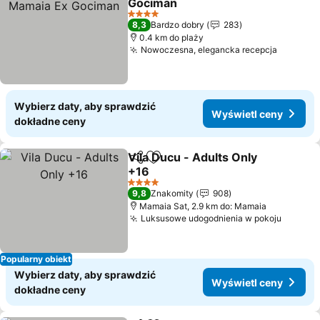
Gociman
4 Kategoria
8,3
Bardzo dobry
283
0.4 km do plaży
Nowoczesna, elegancka recepcja
Wybierz daty, aby sprawdzić
Wyświetl ceny
dokładne ceny
Vila Ducu - Adults Only
Udostępnij
Dodaj do ulubionych
+16
4 Kategoria
9,8
Znakomity
908
Mamaia Sat, 2.9 km do: Mamaia
Luksusowe udogodnienia w pokoju
Popularny obiekt
Wybierz daty, aby sprawdzić
Wyświetl ceny
dokładne ceny