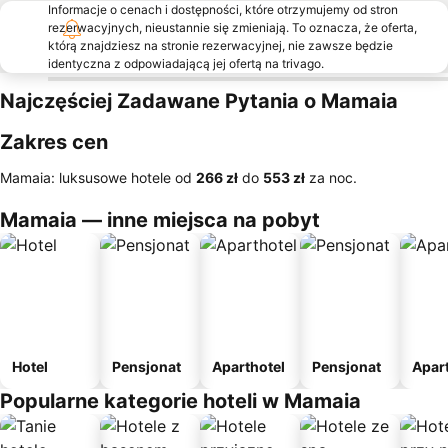
Informacje o cenach i dostępności, które otrzymujemy od stron
rezerwacyjnych, nieustannie się zmieniają. To oznacza, że oferta,
którą znajdziesz na stronie rezerwacyjnej, nie zawsze będzie
identyczna z odpowiadającą jej ofertą na trivago.
Najczęściej Zadawane Pytania o Mamaia
Zakres cen
Mamaia: luksusowe hotele od
‎266 zł
do
‎553 zł
za noc.
Mamaia — inne miejsca na pobyt
Hotel
Pensjonat
Aparthotel
Pensjonat
Apar
Popularne kategorie hoteli w Mamaia