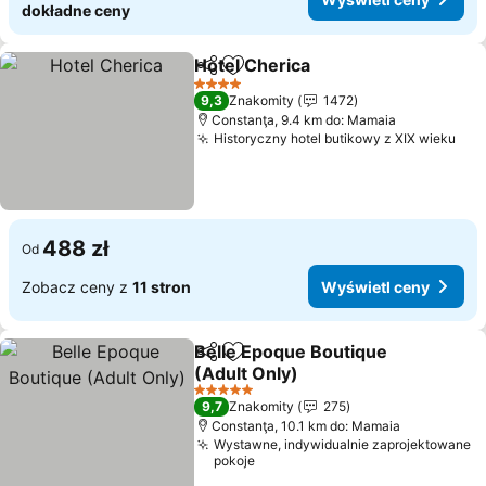
dokładne ceny
Hotel Cherica
Udostępnij
Dodaj do ulubionych
4 Kategoria
9,3
Znakomity
1472
Constanţa, 9.4 km do: Mamaia
Historyczny hotel butikowy z XIX wieku
488 zł
Od
Zobacz ceny z
11 stron
Wyświetl ceny
Belle Epoque Boutique
Udostępnij
Dodaj do ulubionych
(Adult Only)
5 Kategoria
9,7
Znakomity
275
Constanţa, 10.1 km do: Mamaia
Wystawne, indywidualnie zaprojektowane
pokoje