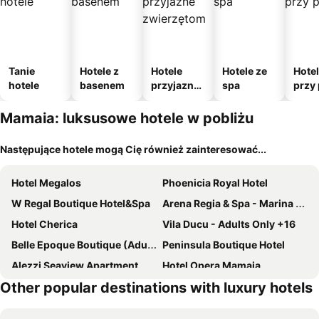
Tanie
Hotele z
Hotele
Hotele ze
Hote
hotele
basenem
przyjazne
spa
przy 
zwierzęto
m
Mamaia: luksusowe hotele w pobliżu
Następujące hotele mogą Cię również zainteresować...
Hotel Megalos
Phoenicia Royal Hotel
W Regal Boutique Hotel&Spa
Arena Regia & Spa - Marina Regia Residence
Hotel Cherica
Vila Ducu - Adults Only +16
Belle Epoque Boutique (Adult Only)
Peninsula Boutique Hotel
Alezzi Seaview Apartment
Hotel Opera Mamaia
Other popular destinations with luxury hotels
Phoenicia Boutique Hotel - Adults Only
Vega
Axo Boutique Hotel