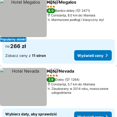
Hotel Megalos
Udostępnij
Dodaj do ulubionych
3 Kategoria
8,0
Bardzo dobry
2471
Constanţa, 8.0 km do: Mamaia
Marmurowe podłogi i klasyczny styl
Popularny obiekt
266 zł
Od
Zobacz ceny z
11 stron
Wyświetl ceny
Hotel Nevada
Udostępnij
Dodaj do ulubionych
4 Kategoria
7,9
Dobry
1264
Constanţa, 5.7 km do: Mamaia
Zbudowany w 2014 roku, nowoczesne
udogodnienia
Wybierz daty, aby sprawdzić
Wyświetl ceny