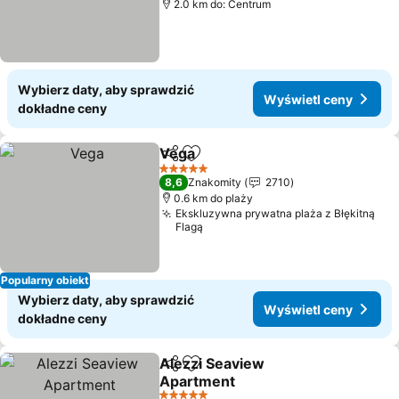
2.0 km do: Centrum
Wybierz daty, aby sprawdzić
Wyświetl ceny
dokładne ceny
Vega
Udostępnij
Dodaj do ulubionych
5 Kategoria
8,6
Znakomity
2710
0.6 km do plaży
Ekskluzywna prywatna plaża z Błękitną
Flagą
Popularny obiekt
Wybierz daty, aby sprawdzić
Wyświetl ceny
dokładne ceny
Alezzi Seaview
Udostępnij
Dodaj do ulubionych
Apartment