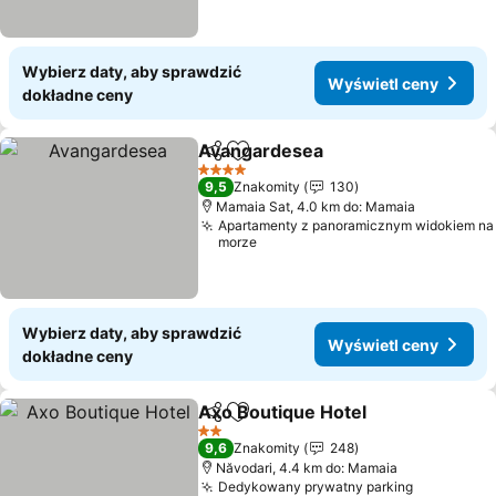
Wybierz daty, aby sprawdzić
Wyświetl ceny
dokładne ceny
Avangardesea
Udostępnij
Dodaj do ulubionych
4 Kategoria
9,5
Znakomity
130
Mamaia Sat, 4.0 km do: Mamaia
Apartamenty z panoramicznym widokiem na
morze
Wybierz daty, aby sprawdzić
Wyświetl ceny
dokładne ceny
Axo Boutique Hotel
Udostępnij
Dodaj do ulubionych
2 Kategoria
9,6
Znakomity
248
Năvodari, 4.4 km do: Mamaia
Dedykowany prywatny parking