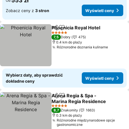
553 zł
Od
Zobacz ceny z
3 stron
Wyświetl ceny
Phoenicia Royal Hotel
Udostępnij
Dodaj do ulubionych
5 Kategoria
7,5
Dobry
475
0.4 km do plaży
Różnorodne doznania kulinarne
Wybierz daty, aby sprawdzić
Wyświetl ceny
dokładne ceny
Arena Regia & Spa -
Udostępnij
Dodaj do ulubionych
Marina Regia Residence
5 Kategoria
8,7
Znakomity
1663
0.3 km do plaży
Różnorodne międzynarodowe opcje
gastronomiczne