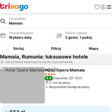
Ulubione
Zaloguj
Me
Cel podróży
Mamaia
Przyjazd/wyjazd
Goście i pokoje
Wybierz daty
2 gości, 1 pokój.
Sortuj
Filtruj
Mapa
Mamaia, Rumunia: luksusowe hotele
Jak prowizje wpływają na wyniki wyszukiwania
Hotel Opera Mamaia
Udostępnij
Dodaj do ulubionych
4 Kategoria
9,0
Znakomity
1321
0.1 km do plaży
Bezpośredni dostęp do plaży