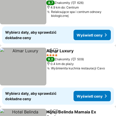
5 Kategoria
8,7
Znakomity
626
4.9 km do: Centrum
Relaksujące spa i centrum odnowy
biologicznej
Wybierz daty, aby sprawdzić
Wyświetl ceny
dokładne ceny
Almar Luxury
Udostępnij
Dodaj do ulubionych
4 Kategoria
9,2
Znakomity
509
0.4 km do plaży
Wyśmienita kuchnia restauracji Cavo
Wybierz daty, aby sprawdzić
Wyświetl ceny
dokładne ceny
Hotel Belinda Mamaia Ex
Udostępnij
Dodaj do ulubionych