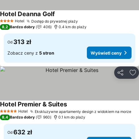
Hotel Deanna Golf
Wyświetl ceny
Hotel
Dostęp do prywatnej plaży
Wyświetl ceny
4 Kategoria
8,2
Bardzo dobry
406
0.4 km do plaży
313 zł
Od
Zobacz ceny z
5 stron
Wyświetl ceny
Udostępni
Do
Hotel Premier & Suites
Wyświetl ceny
Hotel
Ekskluzywne apartamenty design z widokiem na morze
Wyś
5 Kategoria
8,4
Bardzo dobry
960
0.1 km do plaży
632 zł
Od