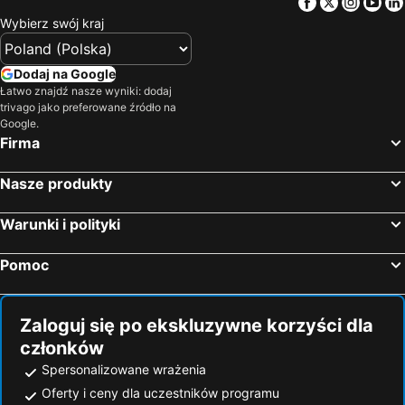
Facebook
Twitter
Insta
Yo
Lido degli Estensi, luxury hotels
Predappio, luxury hotels
Wybierz swój kraj
Comacchio, luxury hotels
Dodaj na Google
Łatwo znajdź nasze wyniki: dodaj
trivago jako preferowane źródło na
Google.
Firma
Nasze produkty
Warunki i polityki
Pomoc
Zaloguj się po ekskluzywne korzyści dla
członków
Spersonalizowane wrażenia
Oferty i ceny dla uczestników programu