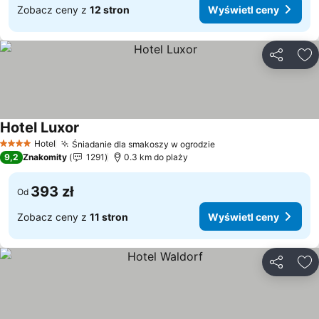
Zobacz ceny z
12 stron
Wyświetl ceny
Udostępni
Do
Hotel Luxor
Wyświetl ceny
Hotel
Śniadanie dla smakoszy w ogrodzie
Wyświetl ceny
4 Kategoria
9,2
Znakomity
1291
0.3 km do plaży
393 zł
Od
Zobacz ceny z
11 stron
Wyświetl ceny
Udostępni
Do