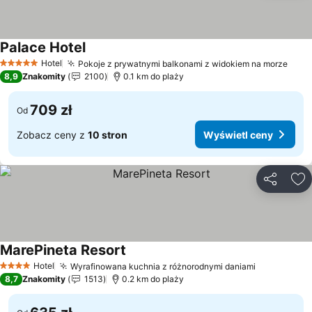
Palace Hotel
Wyświetl ceny
Hotel
Pokoje z prywatnymi balkonami z widokiem na morze
Wyśw
5 Kategoria
8,9
Znakomity
2100
0.1 km do plaży
709 zł
Od
Zobacz ceny z
10 stron
Wyświetl ceny
Udostępni
Do
MarePineta Resort
Wyświetl ceny
Hotel
Wyrafinowana kuchnia z różnorodnymi daniami
Wyświetl 
4 Kategoria
8,7
Znakomity
1513
0.2 km do plaży