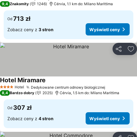
4 Kategoria
9,4
Znakomity
1246
Cérvia, 1.1 km do: Milano Marittima
713 zł
Od
Zobacz ceny z
3 stron
Wyświetl ceny
Udostępni
Do
Hotel Miramare
Wyświetl ceny
Hotel
Dedykowane centrum odnowy biologicznej
Wyświetl cen
4 Kategoria
8,4
Bardzo dobry
2025
Cérvia, 1.5 km do: Milano Marittima
307 zł
Od
Zobacz ceny z
4 stron
Wyświetl ceny