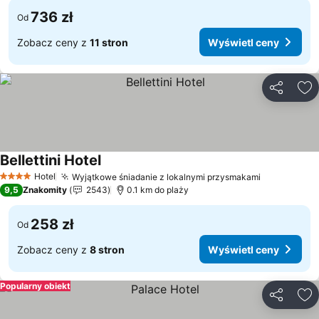
736 zł
Od
Zobacz ceny z
11 stron
Wyświetl ceny
Udostępni
Do
Bellettini Hotel
Wyświetl ceny
Hotel
Wyjątkowe śniadanie z lokalnymi przysmakami
Wyświetl 
4 Kategoria
9,5
Znakomity
2543
0.1 km do plaży
258 zł
Od
Zobacz ceny z
8 stron
Wyświetl ceny
Popularny obiekt
Udostępni
Do