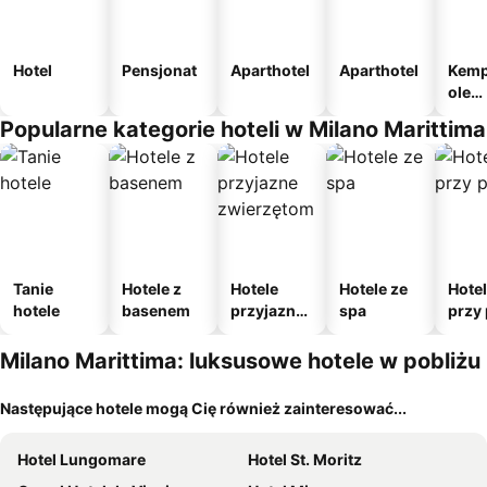
Hotel
Pensjonat
Aparthotel
Aparthotel
Kemp
ole
nami
Popularne kategorie hoteli w Milano Marittima
e
Tanie
Hotele z
Hotele
Hotele ze
Hote
hotele
basenem
przyjazne
spa
przy 
zwierzęto
m
Milano Marittima: luksusowe hotele w pobliżu
Następujące hotele mogą Cię również zainteresować...
Hotel Lungomare
Hotel St. Moritz