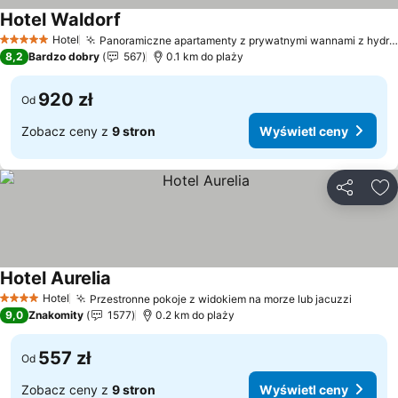
Hotel Waldorf
Wyświetl ceny
Hotel
Panoramiczne apartamenty z prywatnymi wannami z hydromasażem
5 Kategoria
8,2
Bardzo dobry
567
0.1 km do plaży
920 zł
Od
Zobacz ceny z
9 stron
Wyświetl ceny
Udostępni
Do
Hotel Aurelia
Wyświetl ceny
Hotel
Przestronne pokoje z widokiem na morze lub jacuzzi
Wyświe
4 Kategoria
9,0
Znakomity
1577
0.2 km do plaży
557 zł
Od
Zobacz ceny z
9 stron
Wyświetl ceny