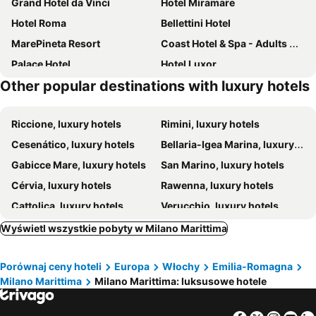
Grand Hotel da Vinci
Hotel Miramare
Hotel Roma
Bellettini Hotel
MarePineta Resort
Coast Hotel & Spa - Adults Only
Palace Hotel
Hotel Luxor
Other popular destinations with luxury hotels
Hotel Belvedere
Hotel Waldorf
Hotel Aurelia
Hotel Il Gabbiano
Riccione, luxury hotels
Rimini, luxury hotels
Hotel Nordic
Kiss Beachfront Hotel & Restaurant
Cesenático, luxury hotels
Bellaria-Igea Marina, luxury hotels
Vistamare Suite
Grand Hotel Gallia
Gabicce Mare, luxury hotels
San Marino, luxury hotels
Hotel Levante
Romagna Suite hotel
Cérvia, luxury hotels
Rawenna, luxury hotels
Albergo Cappello
Cattolica, luxury hotels
Verucchio, luxury hotels
San Clemente, luxury hotels
Gatteo, luxury hotels
Wyświetl wszystkie pobyty w Milano Marittima
Castrocaro Terme e Terra del Sole, luxury hotels
Forli, luxury hotels
Porównaj ceny hoteli
Europa
Włochy
Emilia-Romagna
Faenza, luxury hotels
Lido di Savio, luxury hotels
Milano Marittima
Milano Marittima: luksusowe hotele
Cesena, luxury hotels
Pinarella Di Cervia, luxury hotels
Santarcangelo di Romagna, luxury hotels
Borgo Maggiore, luxury hotels