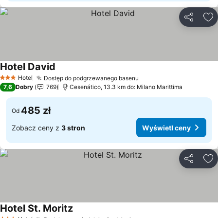
Udostępni
Do
Hotel David
Wyświetl ceny
Hotel
Dostęp do podgrzewanego basenu
Wyświetl ceny
3 Kategoria
7,6
Dobry
769
Cesenático, 13.3 km do: Milano Marittima
485 zł
Od
Zobacz ceny z
3 stron
Wyświetl ceny
Udostępni
Do
Hotel St. Moritz
Wyświetl ceny