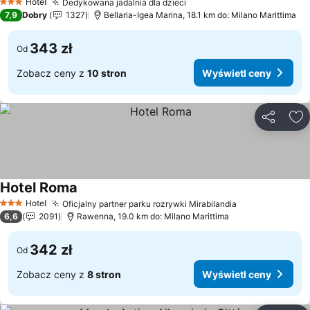
Hotel
Dedykowana jadalnia dla dzieci
Wyświetl ceny
3 Kategoria
7,9
Dobry
1327
Bellaria-Igea Marina, 18.1 km do: Milano Marittima
343 zł
Od
Zobacz ceny z
10 stron
Wyświetl ceny
Udostępni
Do
Hotel Roma
Wyświetl ceny
Hotel
Oficjalny partner parku rozrywki Mirabilandia
Wyświetl cen
3 Kategoria
6,6
2091
Rawenna, 19.0 km do: Milano Marittima
342 zł
Od
Zobacz ceny z
8 stron
Wyświetl ceny