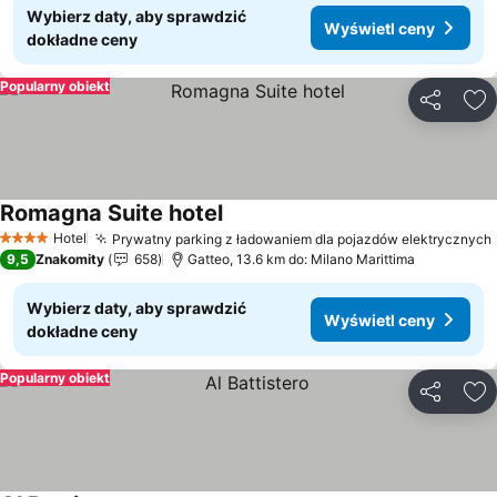
Wybierz daty, aby sprawdzić
Wyświetl ceny
dokładne ceny
Popularny obiekt
Udostępni
Do
Romagna Suite hotel
Wyświetl ceny
Hotel
Prywatny parking z ładowaniem dla pojazdów elektrycznych
4 Kategoria
9,5
Znakomity
658
Gatteo, 13.6 km do: Milano Marittima
Wybierz daty, aby sprawdzić
Wyświetl ceny
dokładne ceny
Popularny obiekt
Udostępni
Do