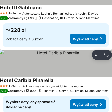
Hotel Il Gabbiano
Wyświetl ceny
Hotel
Autentyczna kuchnia Romanii od szefa kuchni Davide
Wyświe
3 Kategoria
8,8
Znakomity
985
Cesenático, 10.1 km do: Milano Marittima
228 zł
Od
Zobacz ceny z
3 stron
Wyświetl ceny
Udostępni
Do
Hotel Caribia Pinarella
Wyświetl ceny
Hotel
Pokoje z malowniczym widokiem na morze
Wyświetl ceny
3 Kategoria
9,3
Znakomity
809
Pinarella Di Cervia, 4.2 km do: Milano Marittima
Wybierz daty, aby sprawdzić
Wyświetl ceny
dokładne ceny