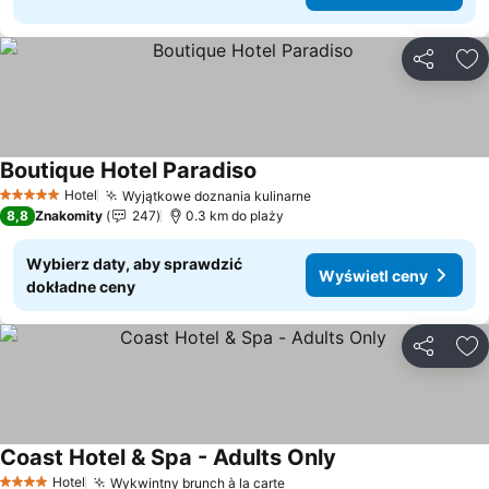
Udostępni
Do
Boutique Hotel Paradiso
Wyświetl ceny
Hotel
Wyjątkowe doznania kulinarne
Wyświetl ceny
5 Kategoria
8,8
Znakomity
247
0.3 km do plaży
Wybierz daty, aby sprawdzić
Wyświetl ceny
dokładne ceny
Udostępni
Do
Coast Hotel & Spa - Adults Only
Wyświetl ceny
Hotel
Wykwintny brunch à la carte
Wyświetl ceny