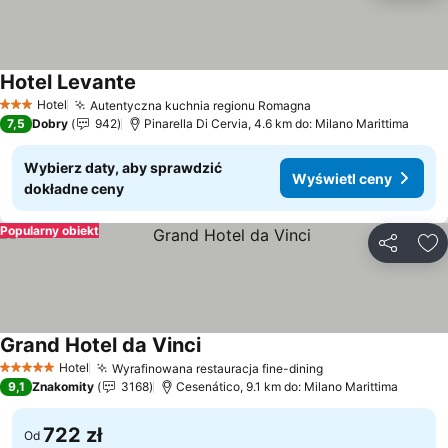
Hotel Levante
Wyświetl ceny
Hotel
Autentyczna kuchnia regionu Romagna
Wyświetl ceny
3 Kategoria
7,5
Dobry
942
Pinarella Di Cervia, 4.6 km do: Milano Marittima
Wybierz daty, aby sprawdzić
Wyświetl ceny
dokładne ceny
Popularny obiekt
Udostępni
Do
Grand Hotel da Vinci
Wyświetl ceny
Hotel
Wyrafinowana restauracja fine-dining
Wyświetl ceny
5 Kategoria
9,1
Znakomity
3168
Cesenático, 9.1 km do: Milano Marittima
722 zł
Od