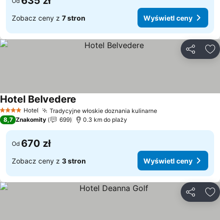
635 zł
Od
Zobacz ceny z
7 stron
Wyświetl ceny
Udostępni
Do
Hotel Belvedere
Wyświetl ceny
Hotel
Tradycyjne włoskie doznania kulinarne
Wyświetl ceny
4 Kategoria
8,7
Znakomity
699
0.3 km do plaży
670 zł
Od
Zobacz ceny z
3 stron
Wyświetl ceny
Udostępni
Do