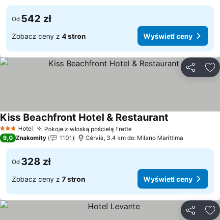
542 zł
Od
Zobacz ceny z
4 stron
Wyświetl ceny
Udostępni
Do
Kiss Beachfront Hotel & Restaurant
Wyświetl cen
Hotel
Pokoje z włoską pościelą Frette
Wyświetl ceny
3 Kategoria
9,0
Znakomity
1101
Cérvia, 3.4 km do: Milano Marittima
328 zł
Od
Zobacz ceny z
7 stron
Wyświetl ceny
Udostępni
Do