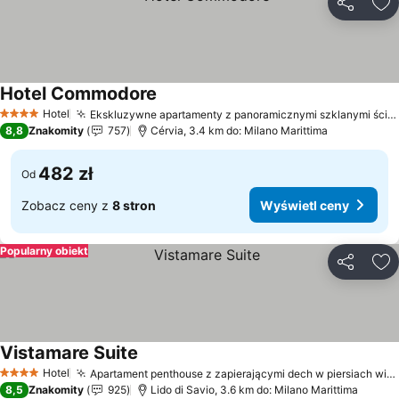
Udostępni
Do
Hotel Commodore
Wyświetl ceny
Hotel
Ekskluzywne apartamenty z panoramicznymi szklanymi ścianami
4 Kategoria
8,8
Znakomity
757
Cérvia, 3.4 km do: Milano Marittima
482 zł
Od
Zobacz ceny z
8 stron
Wyświetl ceny
Popularny obiekt
Udostępni
Do
Vistamare Suite
Wyświetl ceny
Hotel
Apartament penthouse z zapierającymi dech w piersiach widokami
4 Kategoria
8,5
Znakomity
925
Lido di Savio, 3.6 km do: Milano Marittima