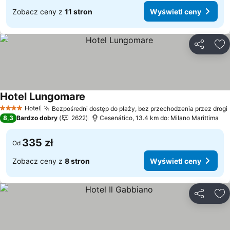
Zobacz ceny z
11 stron
Wyświetl ceny
Udostępni
Do
Hotel Lungomare
Wyświetl ceny
Hotel
Bezpośredni dostęp do plaży, bez przechodzenia przez drogi
4 Kategoria
8,3
Bardzo dobry
2622
Cesenático, 13.4 km do: Milano Marittima
335 zł
Od
Zobacz ceny z
8 stron
Wyświetl ceny
Udostępni
Do