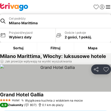
Ulubione
Zaloguj
Me
Cel podróży
Milano Marittima
Przyjazd/wyjazd
Goście i pokoje
Wybierz daty
2 gości, 1 pokój.
Sortuj
Filtruj
Mapa
Milano Marittima, Włochy: luksusowe hotele
Jak prowizje wpływają na wyniki wyszukiwania
Udostępni
Do
Grand Hotel Gallia
Wyświetl ceny
Hotel
Wyjątkowa kuchnia z widokiem na morze
Wyświetl ceny
4 Kategoria
8,9
Znakomity
807
0.1 km do plaży