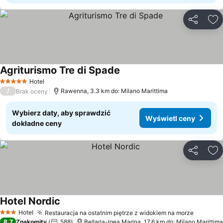
Udostępni
Do
Agriturismo Tre di Spade
Wyświetl ceny
Hotel
5 Kategoria
/
Rawenna, 3.3 km do: Milano Marittima
Brak oceny
Wybierz daty, aby sprawdzić
Wyświetl ceny
dokładne ceny
Udostępni
Do
Hotel Nordic
Wyświetl ceny
Hotel
Restauracja na ostatnim piętrze z widokiem na morze
Wyświet
3 Kategoria
8,7
Znakomity
588
Bellaria-Igea Marina, 17.6 km do: Milano Marittima