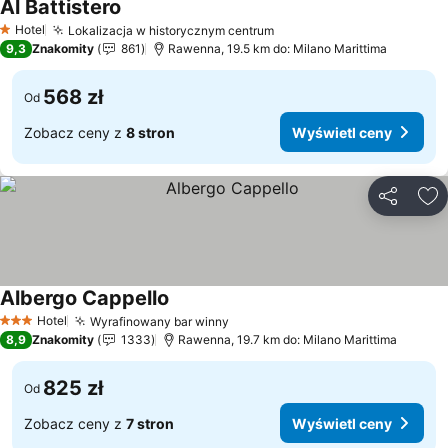
Al Battistero
Wyświetl ceny
Hotel
Lokalizacja w historycznym centrum
Wyświetl ceny
1 Kategoria
9,3
Znakomity
861
Rawenna, 19.5 km do: Milano Marittima
568 zł
Od
Zobacz ceny z
8 stron
Wyświetl ceny
Udostępni
Do
Albergo Cappello
Wyświetl ceny
Hotel
Wyrafinowany bar winny
Wyświetl ceny
3 Kategoria
8,9
Znakomity
1333
Rawenna, 19.7 km do: Milano Marittima
825 zł
Od
Zobacz ceny z
7 stron
Wyświetl ceny