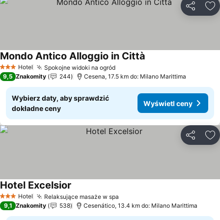
Udostępni
Do
Mondo Antico Alloggio in Città
Wyświetl ceny
Hotel
Spokojne widoki na ogród
Wyświetl ceny
3 Kategoria
9,5
Znakomity
244
Cesena, 17.5 km do: Milano Marittima
Wybierz daty, aby sprawdzić
Wyświetl ceny
dokładne ceny
Udostępni
Do
Hotel Excelsior
Wyświetl ceny
Hotel
Relaksujące masaże w spa
Wyświetl ceny
3 Kategoria
9,1
Znakomity
538
Cesenático, 13.4 km do: Milano Marittima