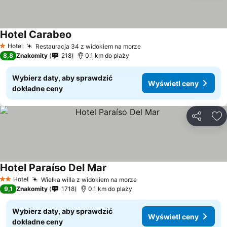
Hotel Carabeo
Wyświetl ceny
Hotel
Restauracja 34 z widokiem na morze
Wyświetl ceny
1 Kategoria
8,8
Znakomity
218
0.1 km do plaży
Wybierz daty, aby sprawdzić
Wyświetl ceny
dokładne ceny
Udostępni
Do
Hotel Paraíso Del Mar
Wyświetl ceny
Hotel
Wielka willa z widokiem na morze
Wyświetl ceny
2 Kategoria
9,1
Znakomity
1718
0.1 km do plaży
Wybierz daty, aby sprawdzić
Wyświetl ceny
dokładne ceny