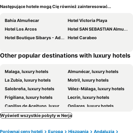
Następujące hotele mogą Cię również zainteresować...
Bahía Almuñecar
Hotel Victoria Playa
Hotel Los Arcos
Hotel SAN SEBASTIAN Almuñécar
Hotel Boutique Sibarys - Adults Recommended
Hotel Carabeo
Other popular destinations with luxury hotels
Malaga, luxury hotels
Almunécar, luxury hotels
La Zubia, luxury hotels
Motril, luxury hotels
Salobreña, luxury hotels
Vélez-Málaga, luxury hotels
Frigiliana, luxury hotels
Lecrín, luxury hotels
Canillas de Aceituno, luxury hotels
Ogíjares, luxury hotels
Vegas del Genil, luxury hotels
Colmenar, luxury hotels
Wyświetl wszystkie pobyty w Nerja
Cómpeta, luxury hotels
Almáchar, luxury hotels
Porównaj ceny hoteli
Europa
Hiszpania
Andaluzja
El Borge, luxury hotels
Alhendín, luxury hotels