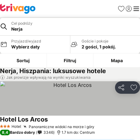
Ulubione
Zaloguj
Me
Cel podróży
Nerja
Przyjazd/wyjazd
Goście i pokoje
Wybierz daty
2 gości, 1 pokój.
Sortuj
Filtruj
Mapa
Nerja, Hiszpania: luksusowe hotele
Jak prowizje wpływają na wyniki wyszukiwania
Udostępni
Do
Hotel Los Arcos
Wyświetl ceny
Hotel
Panoramiczne widoki na morze i góry
Wyświetl ceny
3 Kategoria
8,4
Bardzo dobry
3346
1.7 km do: Centrum