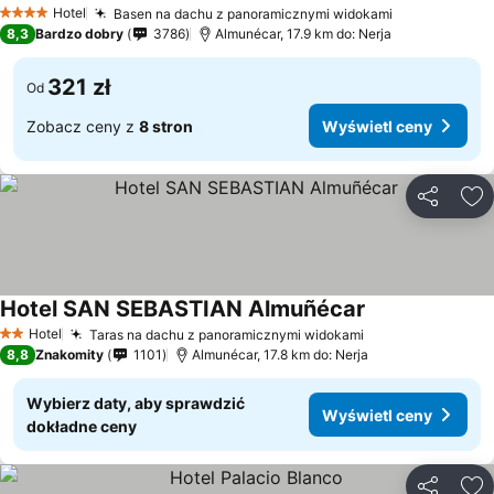
Wyświetl ceny
Hotel
Basen na dachu z panoramicznymi widokami
Wyświetl ce
4 Kategoria
8,3
Bardzo dobry
3786
Almunécar, 17.9 km do: Nerja
321 zł
Od
Zobacz ceny z
8 stron
Wyświetl ceny
Udostępni
Do
Hotel SAN SEBASTIAN Almuñécar
Wyświetl ceny
Hotel
Taras na dachu z panoramicznymi widokami
Wyświetl ceny
2 Kategoria
8,8
Znakomity
1101
Almunécar, 17.8 km do: Nerja
Wybierz daty, aby sprawdzić
Wyświetl ceny
dokładne ceny