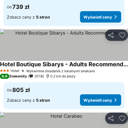
739 zł
Od
Zobacz ceny z
5 stron
Wyświetl ceny
Udostępni
Do
Hotel Boutique Sibarys - Adults Recommended
Wyświetl ceny
Hotel
Wykwintne śniadanie z lokalnymi smakami
Wyświetl ceny
3 Kategoria
8,6
Znakomity
2018
0.2 km do plaży
805 zł
Od
Zobacz ceny z
5 stron
Wyświetl ceny
Udostępni
Do