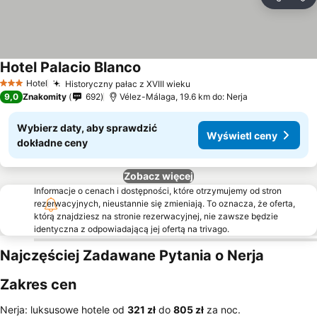
Udostępni
Do
Hotel Palacio Blanco
Wyświetl ceny
Hotel
Historyczny pałac z XVIII wieku
Wyświetl ceny
3 Kategoria
9,0
Znakomity
692
Vélez-Málaga, 19.6 km do: Nerja
Wybierz daty, aby sprawdzić
Wyświetl ceny
dokładne ceny
Zobacz więcej
Informacje o cenach i dostępności, które otrzymujemy od stron
rezerwacyjnych, nieustannie się zmieniają. To oznacza, że oferta,
którą znajdziesz na stronie rezerwacyjnej, nie zawsze będzie
identyczna z odpowiadającą jej ofertą na trivago.
Najczęściej Zadawane Pytania o Nerja
Zakres cen
Nerja: luksusowe hotele od
‎321 zł
do
‎805 zł
za noc.