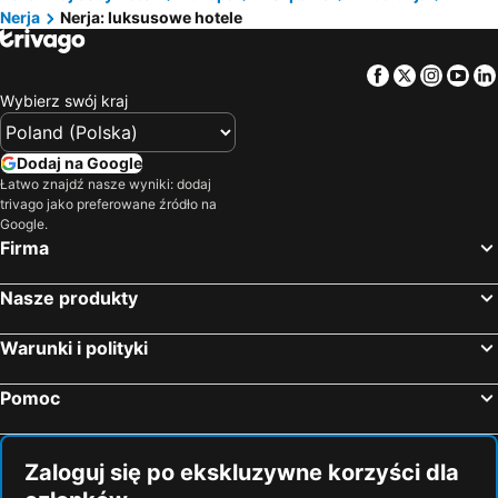
Nerja
Nerja: luksusowe hotele
Canillas de Albaida, luxury hotels
Alhama de Granada, luxury hotels
Torrox Costa, luxury hotels
Facebook
Twitter
Insta
Yo
Wybierz swój kraj
Dodaj na Google
Łatwo znajdź nasze wyniki: dodaj
trivago jako preferowane źródło na
Google.
Firma
Nasze produkty
Warunki i polityki
Pomoc
Zaloguj się po ekskluzywne korzyści dla