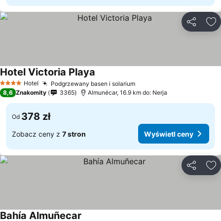
Udostępni
Do
Hotel Victoria Playa
Wyświetl ceny
Hotel
Podgrzewany basen i solarium
Wyświetl ceny
4 Kategoria
8,6
Znakomity
3365
Almunécar, 16.9 km do: Nerja
378 zł
Od
Zobacz ceny z
7 stron
Wyświetl ceny
Udostępni
Do
Bahía Almuñecar