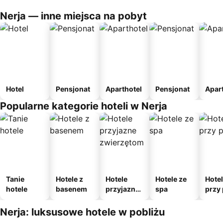
Nerja — inne miejsca na pobyt
Hotel
Pensjonat
Aparthotel
Pensjonat
Apar
Popularne kategorie hoteli w Nerja
Tanie
Hotele z
Hotele
Hotele ze
Hote
hotele
basenem
przyjazne
spa
przy 
zwierzęto
m
Nerja: luksusowe hotele w pobliżu