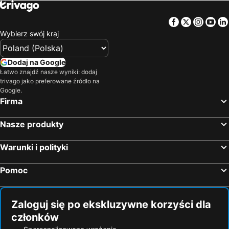
Facebook
Twitter
Insta
Yo
Wybierz swój kraj
Dodaj na Google
Łatwo znajdź nasze wyniki: dodaj
trivago jako preferowane źródło na
Google.
Firma
Nasze produkty
Warunki i polityki
Pomoc
Zaloguj się po ekskluzywne korzyści dla
członków