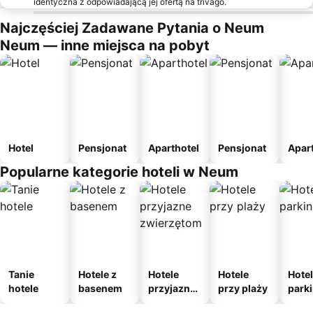
identyczna z odpowiadającą jej ofertą na trivago.
Najczęściej Zadawane Pytania o Neum
Neum — inne miejsca na pobyt
Hotel
Pensjonat
Aparthotel
Pensjonat
Apar
Popularne kategorie hoteli w Neum
Tanie
Hotele z
Hotele
Hotele
Hotel
hotele
basenem
przyjazne
przy plaży
park
zwierzęto
m