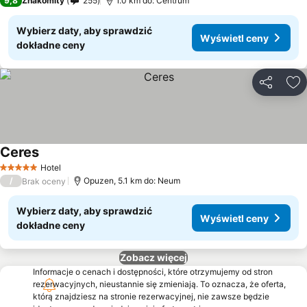
9,8
Znakomity
255
1.0 km do: Centrum
Wybierz daty, aby sprawdzić
Wyświetl ceny
dokładne ceny
Udostępni
Do
Ceres
Wyświetl ceny
Hotel
5 Kategoria
/
Opuzen, 5.1 km do: Neum
Brak oceny
Wybierz daty, aby sprawdzić
Wyświetl ceny
dokładne ceny
Zobacz więcej
Informacje o cenach i dostępności, które otrzymujemy od stron
rezerwacyjnych, nieustannie się zmieniają. To oznacza, że oferta,
którą znajdziesz na stronie rezerwacyjnej, nie zawsze będzie