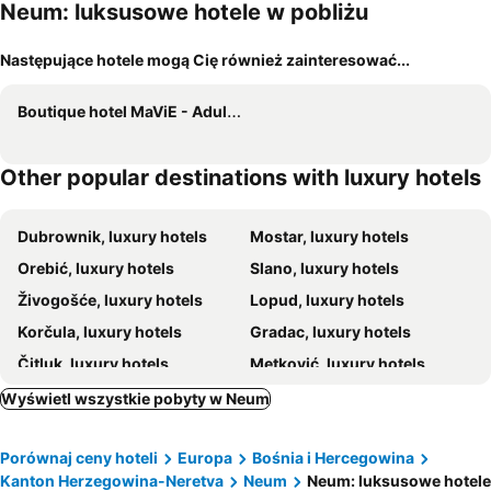
m
Neum: luksusowe hotele w pobliżu
Następujące hotele mogą Cię również zainteresować...
Boutique hotel MaViE - Adults Only
Other popular destinations with luxury hotels
Dubrownik, luxury hotels
Mostar, luxury hotels
Orebić, luxury hotels
Slano, luxury hotels
Živogošće, luxury hotels
Lopud, luxury hotels
Korčula, luxury hotels
Gradac, luxury hotels
Čitluk, luxury hotels
Metković, luxury hotels
Medjugorje, luxury hotels
Drvenik, luxury hotels
Wyświetl wszystkie pobyty w Neum
Janjina, luxury hotels
Zaostrog, luxury hotels
Porównaj ceny hoteli
Europa
Bośnia i Hercegowina
Kanton Herzegowina-Neretva
Neum
Neum: luksusowe hotele