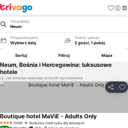
Ulubione
Zaloguj
Me
Cel podróży
Neum
Przyjazd/wyjazd
Goście i pokoje
Wybierz daty
2 gości, 1 pokój.
Sortuj
Filtruj
Mapa
Neum, Bośnia i Hercegowina: luksusowe
hotele
Jak prowizje wpływają na wyniki wyszukiwania
Udostępni
Do
Boutique hotel MaViE - Adults Only
Wyświetl ceny
Hotel
Butikowy hotel tylko dla dorosłych
Wyświetl ceny
4 Kategoria