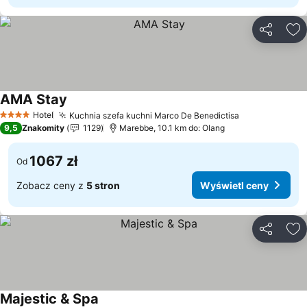
Udostępni
Do
AMA Stay
Wyświetl ceny
Hotel
Kuchnia szefa kuchni Marco De Benedictisa
Wyświetl ce
4 Kategoria
9,5
Znakomity
1129
Marebbe, 10.1 km do: Olang
1067 zł
Od
Zobacz ceny z
5 stron
Wyświetl ceny
Udostępni
Do
Majestic & Spa
Wyświetl ceny