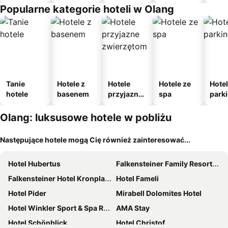
Popularne kategorie hoteli w Olang
Tanie
Hotele z
Hotele
Hotele ze
Hotel
hotele
basenem
przyjazne
spa
park
zwierzęto
m
m
Olang: luksusowe hotele w pobliżu
Następujące hotele mogą Cię również zainteresować...
Hotel Hubertus
Falkensteiner Family Resort Lido
Falkensteiner Hotel Kronplatz - The Leading Hotels of the World
Hotel Fameli
Hotel Pider
Mirabell Dolomites Hotel
Hotel Winkler Sport & Spa Resort
AMA Stay
Hotel Schönblick
Hotel Christof