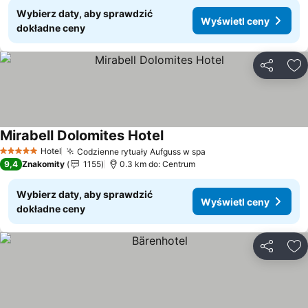
Wybierz daty, aby sprawdzić
Wyświetl ceny
dokładne ceny
Udostępni
Do
Mirabell Dolomites Hotel
Wyświetl ceny
Hotel
Codzienne rytuały Aufguss w spa
Wyświetl ceny
5 Kategoria
9,4
Znakomity
1155
0.3 km do: Centrum
Wybierz daty, aby sprawdzić
Wyświetl ceny
dokładne ceny
Udostępni
Do