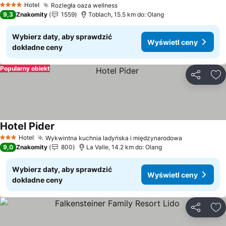
Hotel
Rozległa oaza wellness
Wyświetl ceny
4 Kategoria
9,3
Znakomity
1559
Toblach, 15.5 km do: Olang
Wybierz daty, aby sprawdzić
Wyświetl ceny
dokładne ceny
Popularny obiekt
Udostępni
Do
Hotel Pider
Wyświetl ceny
Hotel
Wykwintna kuchnia ladyńska i międzynarodowa
Wyświetl c
3 Kategoria
9,0
Znakomity
800
La Valle, 14.2 km do: Olang
Wybierz daty, aby sprawdzić
Wyświetl ceny
dokładne ceny
Udostępni
Do