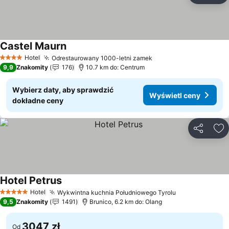
Castel Maurn
Wyświetl ceny
Hotel
Odrestaurowany 1000-letni zamek
Wyświetl ceny
4 Kategoria
9,9
Znakomity
176
10.7 km do: Centrum
Wybierz daty, aby sprawdzić
Wyświetl ceny
dokładne ceny
Udostępni
Do
Hotel Petrus
Wyświetl ceny
Hotel
Wykwintna kuchnia Południowego Tyrolu
Wyświetl cen
5 Kategoria
9,5
Znakomity
1491
Brunico, 6.2 km do: Olang
3047 zł
Od