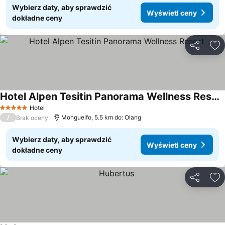
Wybierz daty, aby sprawdzić
Wyświetl ceny
dokładne ceny
Udostępni
Do
Hotel Alpen Tesitin Panorama Wellness Resort
Wyświetl ceny
Hotel
5 Kategoria
/
Monguelfo, 5.5 km do: Olang
Brak oceny
Wybierz daty, aby sprawdzić
Wyświetl ceny
dokładne ceny
Udostępni
Do