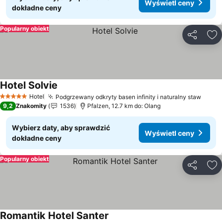
Wyświetl ceny
dokładne ceny
Popularny obiekt
Udostępni
Do
Hotel Solvie
Wyświetl ceny
Hotel
Podgrzewany odkryty basen infinity i naturalny staw
Wyświ
5 Kategoria
9,2
Znakomity
1536
Pfalzen, 12.7 km do: Olang
Wybierz daty, aby sprawdzić
Wyświetl ceny
dokładne ceny
Popularny obiekt
Udostępni
Do
Romantik Hotel Santer
Wyświetl ceny