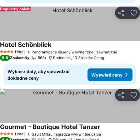
Popularny obiekt
Udostępni
Do
Hotel Schönblick
Wyświetl ceny
Hotel
Panoramiczne baseny wewnętrzne i zewnętrzne
Wyświetl
4 Kategoria
9,6
Znakomity
563
Rodeneck, 10.2 km do: Olang
Wybierz daty, aby sprawdzić
Wyświetl ceny
dokładne ceny
Udostępni
Do
Gourmet - Boutique Hotel Tanzer
Wyświetl ceny
Hotel
Gault Millau nagradza wykwintne dania
Wyświetl ceny
4 Kategoria
9,4
Znakomity
622
Pfalzen, 14.1 km do: Olang