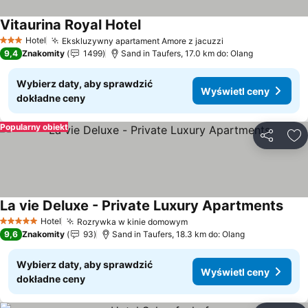
Vitaurina Royal Hotel
Wyświetl ceny
Hotel
Ekskluzywny apartament Amore z jacuzzi
Wyświetl ceny
3 Kategoria
9,4
Znakomity
1499
Sand in Taufers, 17.0 km do: Olang
Wybierz daty, aby sprawdzić
Wyświetl ceny
dokładne ceny
Popularny obiekt
Udostępni
Do
La vie Deluxe - Private Luxury Apartments
Wyśw
Hotel
Rozrywka w kinie domowym
Wyświetl ceny
5 Kategoria
9,6
Znakomity
93
Sand in Taufers, 18.3 km do: Olang
Wybierz daty, aby sprawdzić
Wyświetl ceny
dokładne ceny