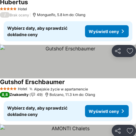
Hubertus
Wyświetl ceny
Hotel
5 Kategoria
/
Monguelfo, 5.8 km do: Olang
Brak oceny
Wybierz daty, aby sprawdzić
Wyświetl ceny
dokładne ceny
Udostępni
Do
Gutshof Erschbaumer
Wyświetl ceny
Hotel
Alpejskie życie w apartamencie
Wyświetl ceny
5 Kategoria
8,8
Znakomity
49
Bolzano, 11.3 km do: Olang
Wybierz daty, aby sprawdzić
Wyświetl ceny
dokładne ceny
Udostępni
Do