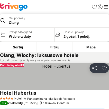
Ulubione
Zaloguj
Me
Cel podróży
Olang
Przyjazd/wyjazd
Goście i pokoje
Wybierz daty
2 gości, 1 pokój.
Sortuj
Filtruj
Mapa
Olang, Włochy: luksusowe hotele
Jak prowizje wpływają na wyniki wyszukiwania
Popularny obiekt
Udostępni
Do
Hotel Hubertus
Wyświetl ceny
Hotel
Panoramiczna lokalizacja Valdaora
Wyświetl ceny
5 Kategoria
9,7
Znakomity
2505
1.8 km do: Centrum