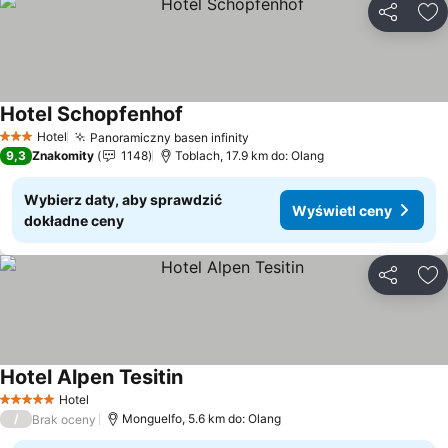
Udostępni
Do
Hotel Schopfenhof
Wyświetl ceny
Hotel
Panoramiczny basen infinity
Wyświetl ceny
3 Kategoria
9,3
Znakomity
1148
Toblach, 17.9 km do: Olang
Wybierz daty, aby sprawdzić
Wyświetl ceny
dokładne ceny
Udostępni
Do
Hotel Alpen Tesitin
Wyświetl ceny
Hotel
5 Kategoria
/
Monguelfo, 5.6 km do: Olang
Brak oceny