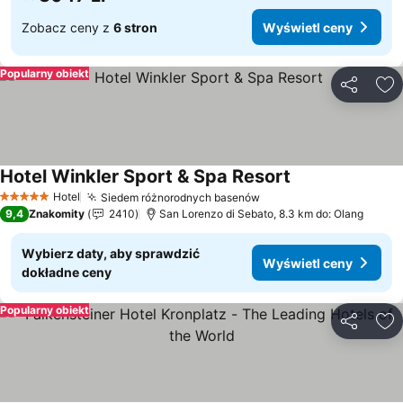
Zobacz ceny z
6 stron
Wyświetl ceny
Popularny obiekt
Udostępni
Do
Hotel Winkler Sport & Spa Resort
Wyświetl ceny
Hotel
Siedem różnorodnych basenów
Wyświetl ceny
5 Kategoria
9,4
Znakomity
2410
San Lorenzo di Sebato, 8.3 km do: Olang
Wybierz daty, aby sprawdzić
Wyświetl ceny
dokładne ceny
Popularny obiekt
Udostępni
Do