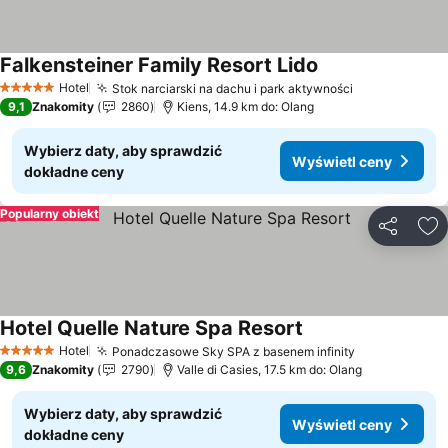
Falkensteiner Family Resort Lido
Wyświetl ceny
Hotel
Stok narciarski na dachu i park aktywności
Wyświetl ce
5 Kategoria
9,1
Znakomity
2860
Kiens, 14.9 km do: Olang
Wybierz daty, aby sprawdzić
Wyświetl ceny
dokładne ceny
Popularny obiekt
Udostępni
Do
Hotel Quelle Nature Spa Resort
Wyświetl ceny
Hotel
Ponadczasowe Sky SPA z basenem infinity
Wyświetl ce
5 Kategoria
9,6
Znakomity
2790
Valle di Casies, 17.5 km do: Olang
Wybierz daty, aby sprawdzić
Wyświetl ceny
dokładne ceny