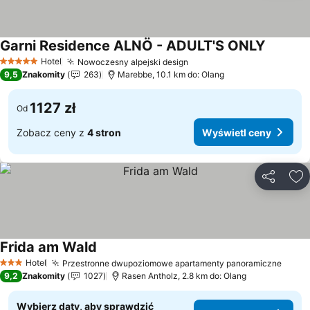
Garni Residence ALNÖ - ADULT'S ONLY
Wyświet
Hotel
Nowoczesny alpejski design
Wyświetl ceny
5 Kategoria
9,5
Znakomity
263
Marebbe, 10.1 km do: Olang
1127 zł
Od
Zobacz ceny z
4 stron
Wyświetl ceny
Udostępni
Do
Frida am Wald
Wyświetl ceny
Hotel
Przestronne dwupoziomowe apartamenty panoramiczne
Wyświ
3 Kategoria
9,2
Znakomity
1027
Rasen Antholz, 2.8 km do: Olang
Wybierz daty, aby sprawdzić