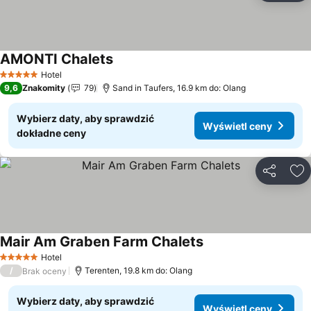
AMONTI Chalets
Wyświetl ceny
Hotel
5 Kategoria
9,6
Znakomity
79
Sand in Taufers, 16.9 km do: Olang
Wybierz daty, aby sprawdzić
Wyświetl ceny
dokładne ceny
Udostępni
Do
Mair Am Graben Farm Chalets
Wyświetl ceny
Hotel
5 Kategoria
/
Terenten, 19.8 km do: Olang
Brak oceny
Wybierz daty, aby sprawdzić
Wyświetl ceny