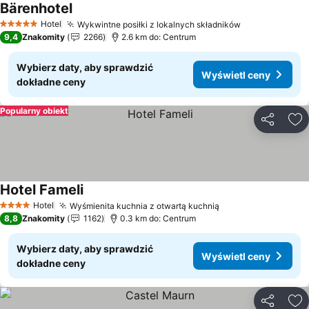
Bärenhotel
Wyświetl ceny
Hotel
Wykwintne posiłki z lokalnych składników
Wyświetl ce
5 Kategoria
9,4
Znakomity
2266
2.6 km do: Centrum
Wybierz daty, aby sprawdzić
Wyświetl ceny
dokładne ceny
Popularny obiekt
Udostępni
Do
Hotel Fameli
Wyświetl ceny
Hotel
Wyśmienita kuchnia z otwartą kuchnią
Wyświetl ceny
4 Kategoria
8,8
Znakomity
1162
0.3 km do: Centrum
Wybierz daty, aby sprawdzić
Wyświetl ceny
dokładne ceny
Udostępni
Do