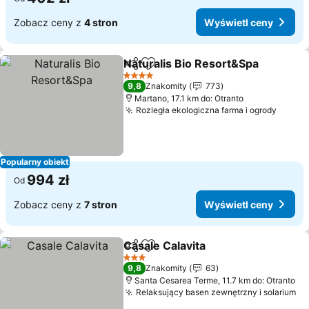
Zobacz ceny z
4 stron
Wyświetl ceny
Naturalis Bio Resort&Spa
Udostępnij
Dodaj do ulubionych
W
4 Kategoria
9,8
Znakomity
773
Martano, 17.1 km do: Otranto
Rozległa ekologiczna farma i ogrody
Wyświ
Popularny obiekt
994 zł
Od
Zobacz ceny z
7 stron
Wyświetl ceny
Casale Calavita
Udostępnij
Dodaj do ulubionych
Wyświetl c
3 Kategoria
9,8
Znakomity
63
Santa Cesarea Terme, 11.7 km do: Otranto
Relaksujący basen zewnętrzny i solarium
Wy