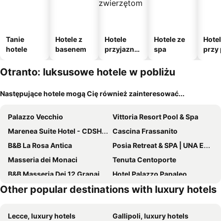
Tanie
Hotele z
Hotele
Hotele ze
Hote
hotele
basenem
przyjazne
spa
przy 
zwierzęto
m
Otranto: luksusowe hotele w pobliżu
Następujące hotele mogą Cię również zainteresować...
Palazzo Vecchio
Vittoria Resort Pool & Spa
Marenea Suite Hotel - CDSHotels
Cascina Frassanito
B&B La Rosa Antica
Posia Retreat & SPA | UNA Esperienze
Masseria dei Monaci
Tenuta Centoporte
B&B Masseria Dei 12 Granai
Hotel Palazzo Papaleo
Other popular destinations with luxury hotels
Palazzo Ducale Venturi - Luxury Relais & Wellness
Tenuta Cursano
Palazzo Guglielmo Albergo Diffuso
Naturalis Bio Resort&Spa
Lecce, luxury hotels
Gallipoli, luxury hotels
Hotel Da Romano