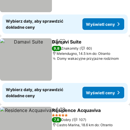
Wybierz daty, aby sprawdzić
Wyświetl ceny
dokładne ceny
Damavi Suite
Udostępnij
Dodaj do ulubionych
Wyświetl cen
9,8
Znakomity
60
Melendugno, 14.5 km do: Otranto
Domy wakacyjne przyjazne rodzinom
Wyśw
Wybierz daty, aby sprawdzić
Wyświetl ceny
dokładne ceny
Residence Acquaviva
Udostępnij
Dodaj do ulubionych
Wyśw
5 Kategoria
7,8
Dobry
107
Castro Marina, 18.6 km do: Otranto