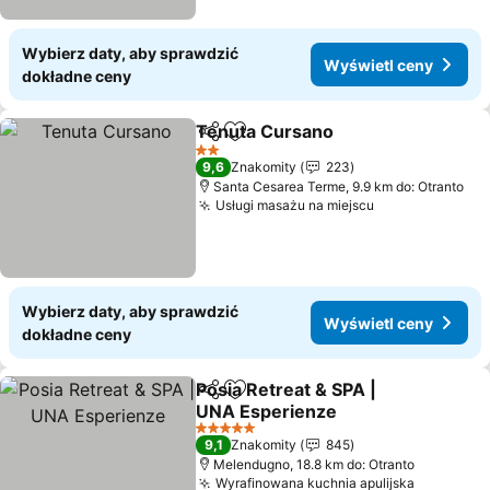
Wybierz daty, aby sprawdzić
Wyświetl ceny
dokładne ceny
Tenuta Cursano
Udostępnij
Dodaj do ulubionych
Wyświetl 
2 Kategoria
9,6
Znakomity
223
Santa Cesarea Terme, 9.9 km do: Otranto
Usługi masażu na miejscu
Wyświetl cen
Wybierz daty, aby sprawdzić
Wyświetl ceny
dokładne ceny
Posia Retreat & SPA |
Udostępnij
Dodaj do ulubionych
UNA Esperienze
Wyświetl ceny
5 Kategoria
9,1
Znakomity
845
Melendugno, 18.8 km do: Otranto
Wyrafinowana kuchnia apulijska
Wyświetl