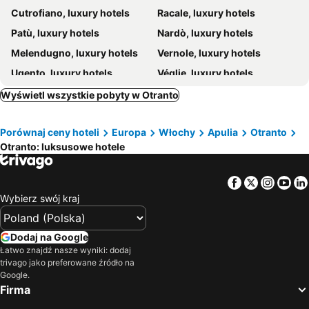
Cutrofiano, luxury hotels
Racale, luxury hotels
Patù, luxury hotels
Nardò, luxury hotels
Melendugno, luxury hotels
Vernole, luxury hotels
Ugento, luxury hotels
Véglie, luxury hotels
Diso, luxury hotels
Tricase, luxury hotels
Wyświetl wszystkie pobyty w Otranto
Salve, luxury hotels
Minervino di Lecce, luxury hotels
Porównaj ceny hoteli
Europa
Włochy
Apulia
Otranto
Miggiano, luxury hotels
Martano, luxury hotels
Otranto: luksusowe hotele
Galatina, luxury hotels
Zollino, luxury hotels
Sannicola, luxury hotels
San Cesario di Lecce, luxury hotels
Facebook
Twitter
Insta
Yo
Alezio, luxury hotels
Santa Cesarea Terme, luxury hotels
Wybierz swój kraj
Casarano, luxury hotels
Scorrano, luxury hotels
Castro Marina, luxury hotels
Ortelle, luxury hotels
Dodaj na Google
Łatwo znajdź nasze wyniki: dodaj
Leverano, luxury hotels
Carpignano Salentino, luxury hotels
trivago jako preferowane źródło na
Monteroni di Lecce, luxury hotels
Parabita, luxury hotels
Google.
Firma
Palmariggi, luxury hotels
Presicce, luxury hotels