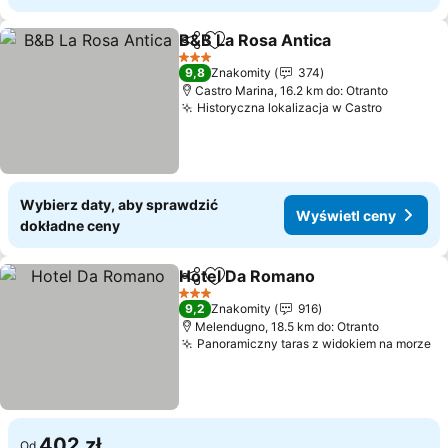
B&B La Rosa Antica
Udostępnij
Dodaj do ulubionych
Wyświe
3 Kategoria
9,8
Znakomity
374
Castro Marina, 16.2 km do: Otranto
Historyczna lokalizacja w Castro
Wyświet
Wybierz daty, aby sprawdzić
Wyświetl ceny
dokładne ceny
Hotel Da Romano
Udostępnij
Dodaj do ulubionych
Wyświetl
3 Kategoria
9,2
Znakomity
916
Melendugno, 18.5 km do: Otranto
Panoramiczny taras z widokiem na morze
Wy
402 zł
Od