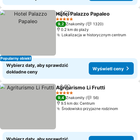
Hotel Palazzo Papaleo
Udostępnij
Dodaj do ulubionych
Wyśw
5 Kategoria
9,2
Znakomity
1320
0.2 km do plaży
Lokalizacja w historycznym centrum
Wyświ
Popularny obiekt
Wybierz daty, aby sprawdzić
Wyświetl ceny
dokładne ceny
Agriturismo Li Frutti
Udostępnij
Dodaj do ulubionych
Wyświ
5 Kategoria
9,4
Znakomity
56
9.5 km do: Centrum
Środowisko przyjazne rodzinom
Wyświetl
Wybierz daty, aby sprawdzić