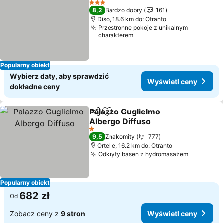
3 Kategoria
8,2
Bardzo dobry
161
Diso, 18.6 km do: Otranto
Przestronne pokoje z unikalnym
charakterem
Popularny obiekt
Wybierz daty, aby sprawdzić
Wyświetl ceny
dokładne ceny
Palazzo Guglielmo
Udostępnij
Dodaj do ulubionych
Albergo Diffuso
Wyświetl ceny
1 Kategoria
9,5
Znakomity
777
Ortelle, 16.2 km do: Otranto
Odkryty basen z hydromasażem
Wyświetl
Popularny obiekt
682 zł
Od
Zobacz ceny z
9 stron
Wyświetl ceny