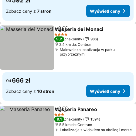
592 zł
Od
Zobacz ceny z
7 stron
Wyświetl ceny
Masseria dei Monaci
Udostępnij
Dodaj do ulubionych
Wyświ
4 Kategoria
9,2
Znakomity
986
2.4 km do: Centrum
Malownicza lokalizacja w parku
przybrzeżnym
666 zł
Od
Zobacz ceny z
10 stron
Wyświetl ceny
Masseria Panareo
Udostępnij
Dodaj do ulubionych
Wyświet
3 Kategoria
9,1
Znakomity
1594
5.5 km do: Centrum
Lokalizacja z widokiem na okolicę i morze
W