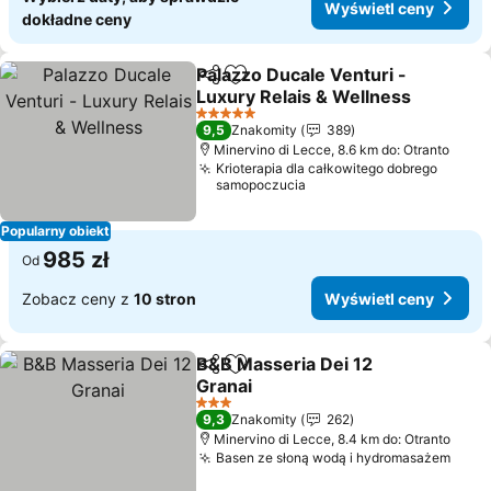
Wyświetl ceny
dokładne ceny
Palazzo Ducale Venturi -
Udostępnij
Dodaj do ulubionych
Luxury Relais & Wellness
Wyświetl ceny
5 Kategoria
9,5
Znakomity
389
Minervino di Lecce, 8.6 km do: Otranto
Krioterapia dla całkowitego dobrego
samopoczucia
Popularny obiekt
985 zł
Od
Zobacz ceny z
10 stron
Wyświetl ceny
B&B Masseria Dei 12
Udostępnij
Dodaj do ulubionych
Granai
Wyświetl ceny
3 Kategoria
9,3
Znakomity
262
Minervino di Lecce, 8.4 km do: Otranto
Basen ze słoną wodą i hydromasażem
Wyśw