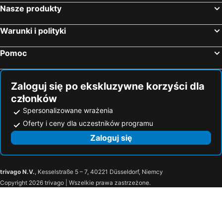
Spongano, luxury hotels
Lizzanello, luxury hotels
Nasze produkty
Alliste, luxury hotels
Squinzano, luxury hotels
Warunki i polityki
Acquarica del Capo, luxury hotels
Uggiano La Chiesa, luxury hotels
Pomoc
Zaloguj się po ekskluzywne korzyści dla
członków
Spersonalizowane wrażenia
Oferty i ceny dla uczestników programu
Zaloguj się
trivago N.V.
, Kesselstraße 5 – 7, 40221 Düsseldorf, Niemcy
Copyright 2026 trivago | Wszelkie prawa zastrzeżone.