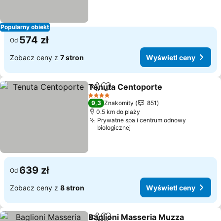
Popularny obiekt
574 zł
Od
Zobacz ceny z
7 stron
Wyświetl ceny
Tenuta Centoporte
Udostępnij
Dodaj do ulubionych
Wyświe
4 Kategoria
9,3
Znakomity
851
0.5 km do plaży
Prywatne spa i centrum odnowy
biologicznej
639 zł
Od
Zobacz ceny z
8 stron
Wyświetl ceny
Baglioni Masseria Muzza