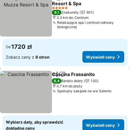
Udostępnij
Dodaj do ulubionych
Resort & Spa
Wyświetl ceny
5 Kategoria
9,1
Znakomity
601
3.3 km do: Centrum
Relaksujące spa i centrum odnowy
biologicznej
1720 zł
Od
Zobacz ceny z
6 stron
Wyświetl ceny
Cascina Frassanito
Udostępnij
Dodaj do ulubionych
Wyświe
8,4
Bardzo dobry
130
0.7 km do plaży
Spokojny zakątek na wsi Salento
Wyświet
Wybierz daty, aby sprawdzić
Wyświetl ceny
dokładne ceny