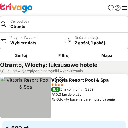
Ulubione
Zaloguj
Me
Cel podróży
Otranto
Przyjazd/wyjazd
Goście i pokoje
Wybierz daty
2 gości, 1 pokój.
Sortuj
Filtruj
Mapa
Otranto, Włochy: luksusowe hotele
Jak prowizje wpływają na wyniki wyszukiwania
Vittoria Resort Pool & Spa
Udostępnij
Dodaj do ulubionych
4 Kategoria
8,8
Znakomity
3289
0.3 km do plaży
Odkryty basen z barem przy basenie
Wyświ