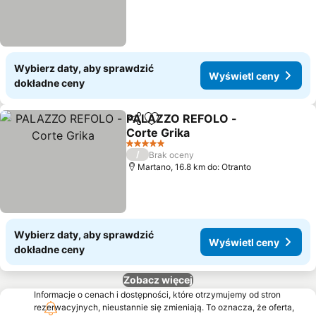
Wybierz daty, aby sprawdzić
Wyświetl ceny
dokładne ceny
PALAZZO REFOLO -
Udostępnij
Dodaj do ulubionych
Corte Grika
Wyświetl ceny
5 Kategoria
/
Brak oceny
Martano, 16.8 km do: Otranto
Wybierz daty, aby sprawdzić
Wyświetl ceny
dokładne ceny
Zobacz więcej
Informacje o cenach i dostępności, które otrzymujemy od stron
rezerwacyjnych, nieustannie się zmieniają. To oznacza, że oferta,