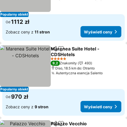
Popularny obiekt
1112 zł
Od
Zobacz ceny z
11 stron
Wyświetl ceny
Marenea Suite Hotel -
Udostępnij
Dodaj do ulubionych
CDSHotels
Wyświetl ceny
5 Kategoria
9,2
Znakomity
493
Diso, 18.5 km do: Otranto
Autentyczna esencja Salento
Wyświetl c
Popularny obiekt
970 zł
Od
Zobacz ceny z
9 stron
Wyświetl ceny
Palazzo Vecchio
Udostępnij
Dodaj do ulubionych
Wyświetl 