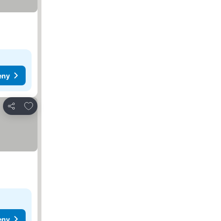
eny
Dodaj do ulubionych
Udostępnij
eny