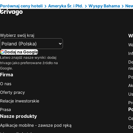
Porównaj ceny hoteli
Ameryka Śr. i Płd.
Wyspy Bahama
New
Wybierz swój kraj
Wa
Wa
Dodaj na Google
In
Łatwo znajdź nasze wyniki: dodaj
De
trivago jako preferowane źródło na
ni
Google.
Firma
Po
O nas
Ak
Oferty pracy
Us
Relacje inwestorskie
Pr
P
Prasa
Nasze produkty
C
Aplikacje mobilne - zawsze pod ręką
Do