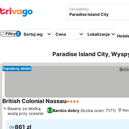
Cel podróży
Filtry
2
Sortuj wg
Cena
Lokalizacja
Hotel
Paradise Island City, Wys
Popularny obiekt
British Colonial Nassau
4 Kategoria
Baseny ze słodką
Bardzo dobry
(liczba ocen: 7171)
8,3
Nass
wodą przy oceanie
861 zł
Od