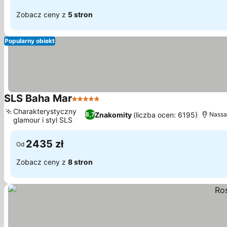
Zobacz ceny z
5 stron
Popularny obiekt
SLS Baha Mar
5 Kategoria
Charakterystyczny
Znakomity
(liczba ocen: 6195)
8,7
Nassau
glamour i styl SLS
2435 zł
Od
Zobacz ceny z
8 stron