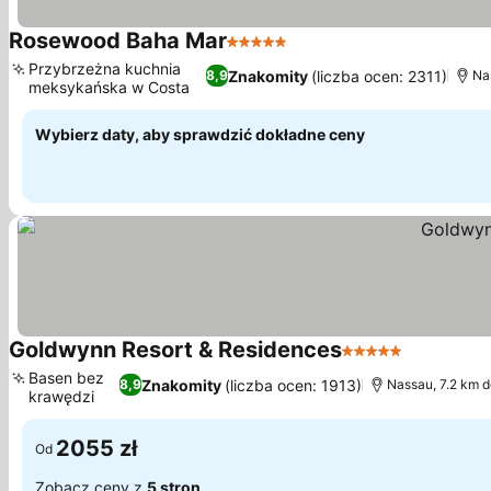
Rosewood Baha Mar
5 Kategoria
Przybrzeżna kuchnia
Znakomity
(liczba ocen: 2311)
8,9
Na
meksykańska w Costa
Wybierz daty, aby sprawdzić dokładne ceny
Goldwynn Resort & Residences
5 Kategoria
Basen bez
Znakomity
(liczba ocen: 1913)
8,9
Nassau, 7.2 km do
krawędzi
2055 zł
Od
Zobacz ceny z
5 stron