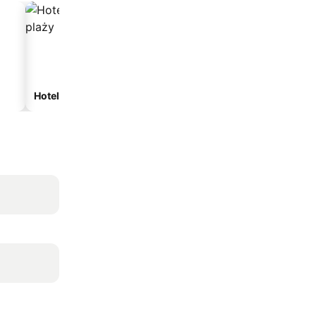
Hotele przy plaży
Hotele z parkingiem