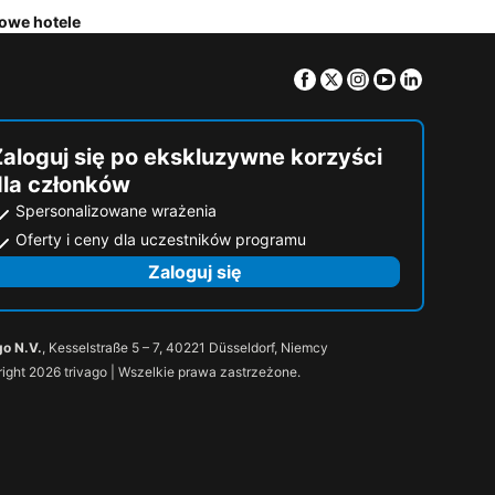
sowe hotele
Facebook
Twitter
Instagram
Youtube
Linkedin
Zaloguj się po ekskluzywne korzyści
dla członków
Spersonalizowane wrażenia
Oferty i ceny dla uczestników programu
Zaloguj się
go N.V.
, Kesselstraße 5 – 7, 40221 Düsseldorf, Niemcy
ight 2026 trivago | Wszelkie prawa zastrzeżone.