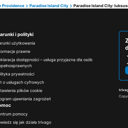
 Providence
Paradise Island City
Paradise Island City: luksu
runki i polityki
runki użytkowania
formacje prawne
klaracja dostępności – usługa przyjazna dla osób
epełnosprawnych
lityka prywatności
t o usługach cyfrowych
triva
tawienia plików cookie
Copyr
ogram ujawniania zagrożeń
omoc
entrum pomocy
wiedz się jak działa trivago