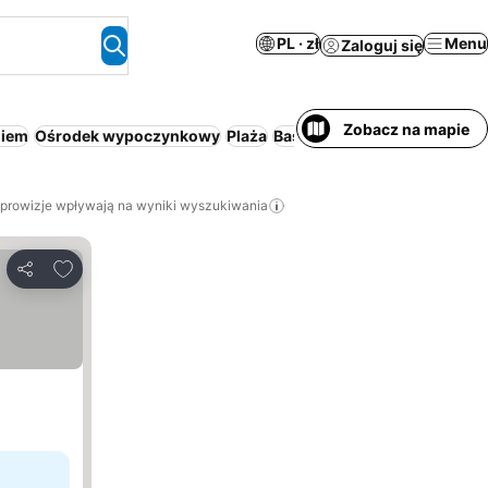
PL · zł
Menu
Zaloguj się
Zobacz na mapie
niem
Ośrodek wypoczynkowy
Plaża
Basen
Motel
Luksus
Par
 prowizje wpływają na wyniki wyszukiwania
Dodaj do ulubionych
Udostępnij