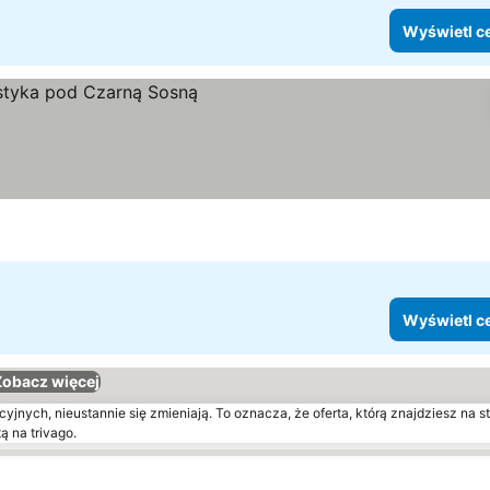
Wyświetl c
tl ceny
Wyświetl c
Zobacz więcej
yjnych, nieustannie się zmieniają. To oznacza, że oferta, którą znajdziesz na st
ą na trivago.