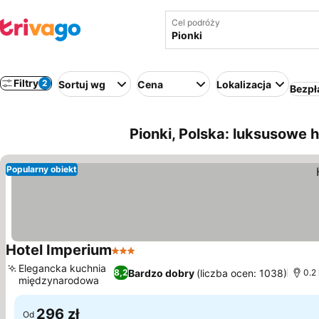
Cel podróży
Filtry
2
Sortuj wg
Cena
Lokalizacja
Bezpł
Pionki, Polska: luksusowe h
Popularny obiekt
Hotel Imperium
3 Kategoria
Wyświetl ceny
Elegancka kuchnia
Bardzo dobry
(liczba ocen: 1038)
8,2
0.2
międzynarodowa
Wyświetl ceny
296 zł
Od