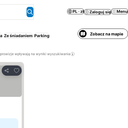
PL · zł
Menu
Zaloguj się
Zobacz na mapie
ta
Ze śniadaniem
Parking
 prowizje wpływają na wyniki wyszukiwania
Dodaj do ulubionych
Udostępnij