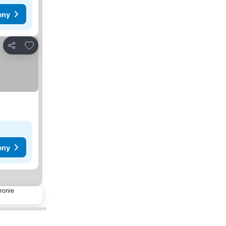
eny
Dodaj do ulubionych
Udostępnij
eny
ronie