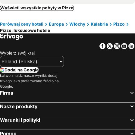
Gasperina, luxury hotels
Ricadi, luxury hotels
Wyświetl wszystkie pobyty w Pizzo
Martirano, luxury hotels
Amantea, luxury hotels
Porównaj ceny hoteli
Europa
Włochy
Kalabria
Pizzo
Maida, luxury hotels
Gioiosa Ionica, luxury hotels
Pizzo: luksusowe hotele
Polistena, luxury hotels
Lago, luxury hotels
Badolato, luxury hotels
Santa Caterina dello Ionio, luxury hotels
Facebook
Twitter
Insta
Yo
Borgia, luxury hotels
Belmonte Calabro, luxury hotels
Wybierz swój kraj
Gizzeria, luxury hotels
Montepaone, luxury hotels
Dodaj na Google
Łatwo znajdź nasze wyniki: dodaj
trivago jako preferowane źródło na
Google.
Firma
Nasze produkty
Warunki i polityki
Pomoc