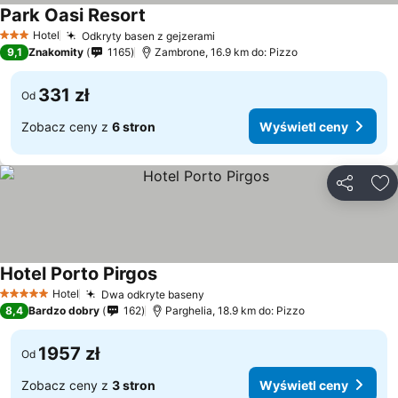
Park Oasi Resort
Hotel
Odkryty basen z gejzerami
3 Kategoria
9,1
Znakomity
1165
Zambrone, 16.9 km do: Pizzo
331 zł
Od
Zobacz ceny z
6 stron
Wyświetl ceny
Udostępni
Do
Hotel Porto Pirgos
Hotel
Dwa odkryte baseny
5 Kategoria
8,4
Bardzo dobry
162
Parghelia, 18.9 km do: Pizzo
1957 zł
Od
Zobacz ceny z
3 stron
Wyświetl ceny