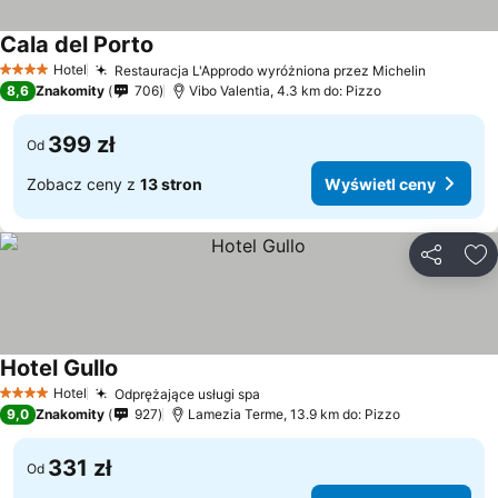
Cala del Porto
Hotel
Restauracja L'Approdo wyróżniona przez Michelin
4 Kategoria
8,6
Znakomity
706
Vibo Valentia, 4.3 km do: Pizzo
399 zł
Od
Zobacz ceny z
13 stron
Wyświetl ceny
Udostępni
Do
Hotel Gullo
Hotel
Odprężające usługi spa
4 Kategoria
9,0
Znakomity
927
Lamezia Terme, 13.9 km do: Pizzo
331 zł
Od