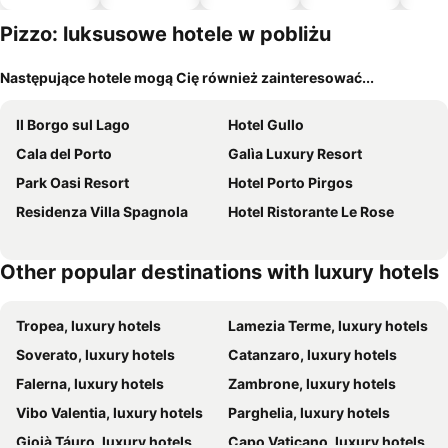
zwierzęto
m
Pizzo: luksusowe hotele w pobliżu
Następujące hotele mogą Cię również zainteresować...
Il Borgo sul Lago
Hotel Gullo
Cala del Porto
Galìa Luxury Resort
Park Oasi Resort
Hotel Porto Pirgos
Residenza Villa Spagnola
Hotel Ristorante Le Rose
Other popular destinations with luxury hotels
Tropea, luxury hotels
Lamezia Terme, luxury hotels
Soverato, luxury hotels
Catanzaro, luxury hotels
Falerna, luxury hotels
Zambrone, luxury hotels
Vibo Valentia, luxury hotels
Parghelia, luxury hotels
Gioià Táuro, luxury hotels
Capo Vaticano, luxury hotels