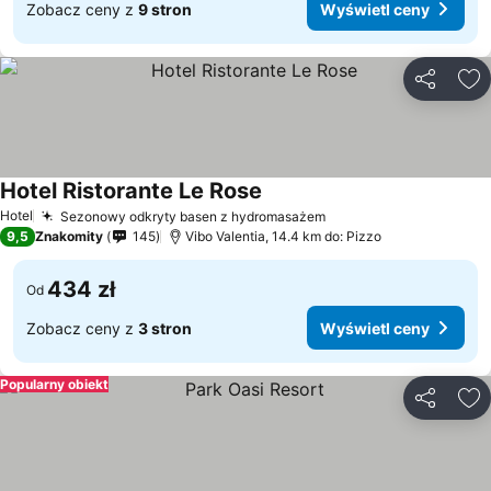
Zobacz ceny z
9 stron
Wyświetl ceny
Udostępni
Do
Hotel Ristorante Le Rose
Hotel
Sezonowy odkryty basen z hydromasażem
9,5
Znakomity
145
Vibo Valentia, 14.4 km do: Pizzo
434 zł
Od
Zobacz ceny z
3 stron
Wyświetl ceny
Popularny obiekt
Udostępni
Do