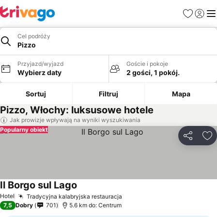
Ulubione
Zaloguj
Me
Cel podróży
Pizzo
Przyjazd/wyjazd
Goście i pokoje
Wybierz daty
2 gości, 1 pokój.
Sortuj
Filtruj
Mapa
Pizzo, Włochy: luksusowe hotele
Jak prowizje wpływają na wyniki wyszukiwania
Popularny obiekt
Udostępni
Do
Il Borgo sul Lago
Hotel
Tradycyjna kalabryjska restauracja
7,5
Dobry
701
5.6 km do: Centrum