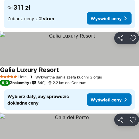
311 zł
Od
Zobacz ceny z
2 stron
Wyświetl ceny
Udostępni
Do
Galìa Luxury Resort
Hotel
Wykwintne dania szefa kuchni Giorgio
5 Kategoria
9,0
Znakomity
649
2.2 km do: Centrum
Wybierz daty, aby sprawdzić
Wyświetl ceny
dokładne ceny
Udostępni
Do