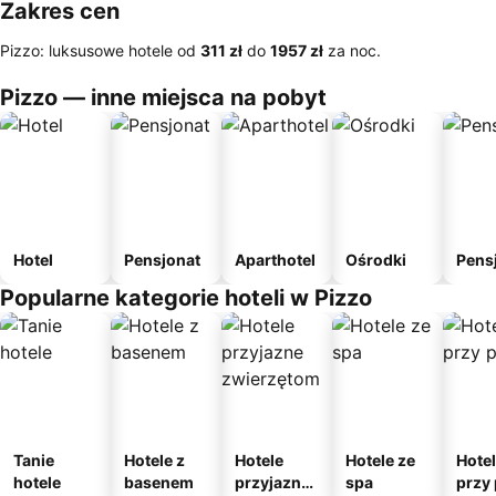
Zakres cen
Pizzo: luksusowe hotele od
‎311 zł
do
‎1957 zł
za noc.
Pizzo — inne miejsca na pobyt
Hotel
Pensjonat
Aparthotel
Ośrodki
Pens
Popularne kategorie hoteli w Pizzo
Tanie
Hotele z
Hotele
Hotele ze
Hote
hotele
basenem
przyjazne
spa
przy 