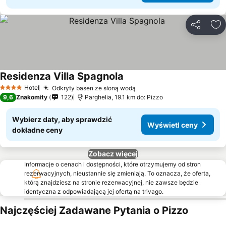
Udostępni
Do
Residenza Villa Spagnola
Hotel
Odkryty basen ze słoną wodą
4 Kategoria
9,6
Znakomity
122
Parghelia, 19.1 km do: Pizzo
Wybierz daty, aby sprawdzić
Wyświetl ceny
dokładne ceny
Zobacz więcej
Informacje o cenach i dostępności, które otrzymujemy od stron
rezerwacyjnych, nieustannie się zmieniają. To oznacza, że oferta,
którą znajdziesz na stronie rezerwacyjnej, nie zawsze będzie
identyczna z odpowiadającą jej ofertą na trivago.
Najczęściej Zadawane Pytania o Pizzo