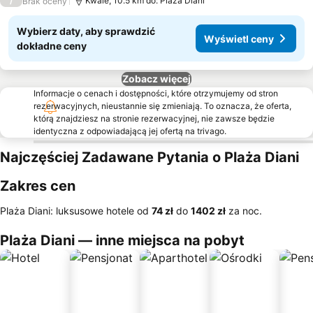
/
Kwale, 10.5 km do: Plaża Diani
Brak oceny
Wybierz daty, aby sprawdzić
Wyświetl ceny
dokładne ceny
Zobacz więcej
Informacje o cenach i dostępności, które otrzymujemy od stron
rezerwacyjnych, nieustannie się zmieniają. To oznacza, że oferta,
którą znajdziesz na stronie rezerwacyjnej, nie zawsze będzie
identyczna z odpowiadającą jej ofertą na trivago.
Najczęściej Zadawane Pytania o Plaża Diani
Zakres cen
Plaża Diani: luksusowe hotele od
‎74 zł
do
‎1402 zł
za noc.
Plaża Diani — inne miejsca na pobyt