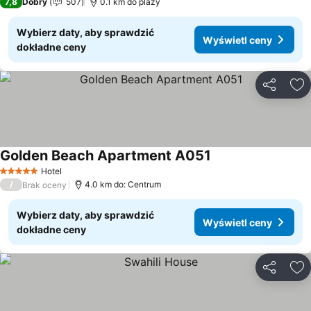
7,8
Dobry
507
0.1 km do plaży
Wybierz daty, aby sprawdzić
Wyświetl ceny
dokładne ceny
Udostępni
Do
Golden Beach Apartment A051
Hotel
5 Kategoria
/
4.0 km do: Centrum
Brak oceny
Wybierz daty, aby sprawdzić
Wyświetl ceny
dokładne ceny
Udostępni
Do