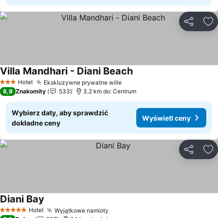
Udostępni
Do
Villa Mandhari - Diani Beach
Hotel
Ekskluzywne prywatne wille
3 Kategoria
8,9
Znakomity
533
3.2 km do: Centrum
Wybierz daty, aby sprawdzić
Wyświetl ceny
dokładne ceny
Udostępni
Do
Diani Bay
Hotel
Wyjątkowe namioty
5 Kategoria