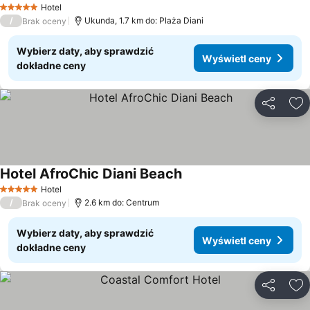
Hotel
5 Kategoria
/
Ukunda, 1.7 km do: Plaża Diani
Brak oceny
Wybierz daty, aby sprawdzić
Wyświetl ceny
dokładne ceny
Udostępni
Do
Hotel AfroChic Diani Beach
Hotel
5 Kategoria
/
2.6 km do: Centrum
Brak oceny
Wybierz daty, aby sprawdzić
Wyświetl ceny
dokładne ceny
Udostępni
Do