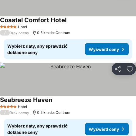
Coastal Comfort Hotel
Hotel
5 Kategoria
/
0.5 km do: Centrum
Brak oceny
Wybierz daty, aby sprawdzić
Wyświetl ceny
dokładne ceny
Udostępni
Do
Seabreeze Haven
Hotel
5 Kategoria
/
0.5 km do: Centrum
Brak oceny
Wybierz daty, aby sprawdzić
Wyświetl ceny
dokładne ceny