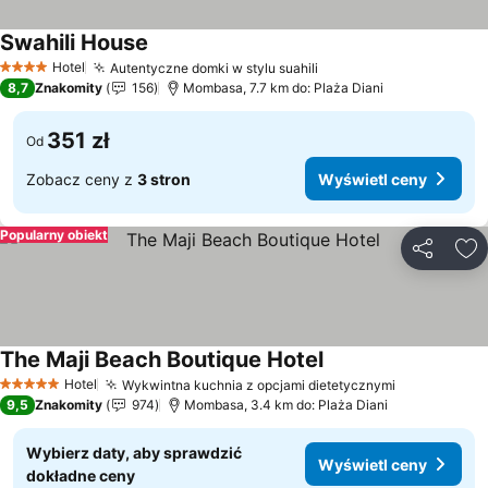
Swahili House
Hotel
Autentyczne domki w stylu suahili
4 Kategoria
8,7
Znakomity
156
Mombasa, 7.7 km do: Plaża Diani
351 zł
Od
Zobacz ceny z
3 stron
Wyświetl ceny
Popularny obiekt
Udostępni
Do
The Maji Beach Boutique Hotel
Hotel
Wykwintna kuchnia z opcjami dietetycznymi
5 Kategoria
9,5
Znakomity
974
Mombasa, 3.4 km do: Plaża Diani
Wybierz daty, aby sprawdzić
Wyświetl ceny
dokładne ceny