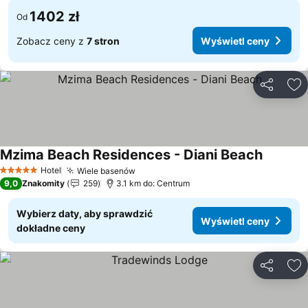
1402 zł
Od
Zobacz ceny z
7 stron
Wyświetl ceny
Udostępni
Do
Mzima Beach Residences - Diani Beach
Hotel
Wiele basenów
5 Kategoria
9,0
Znakomity
259
3.1 km do: Centrum
Wybierz daty, aby sprawdzić
Wyświetl ceny
dokładne ceny
Udostępni
Do