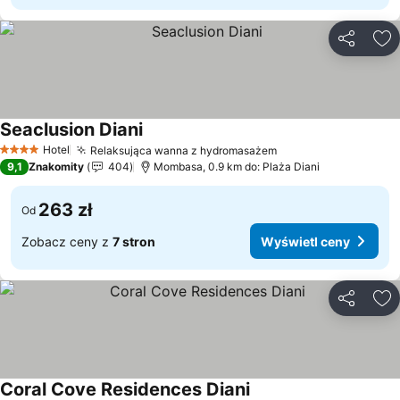
Udostępni
Do
Seaclusion Diani
Hotel
Relaksująca wanna z hydromasażem
4 Kategoria
9,1
Znakomity
404
Mombasa, 0.9 km do: Plaża Diani
263 zł
Od
Zobacz ceny z
7 stron
Wyświetl ceny
Udostępni
Do
Coral Cove Residences Diani