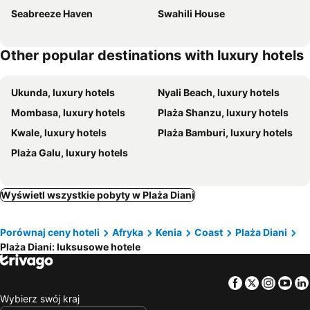
Seabreeze Haven
Swahili House
Other popular destinations with luxury hotels
Ukunda, luxury hotels
Nyali Beach, luxury hotels
Mombasa, luxury hotels
Plaża Shanzu, luxury hotels
Kwale, luxury hotels
Plaża Bamburi, luxury hotels
Plaża Galu, luxury hotels
Wyświetl wszystkie pobyty w Plaża Diani
Porównaj ceny hoteli
Afryka
Kenia
Coast
Plaża Diani
Plaża Diani: luksusowe hotele
Facebook
Twitter
Insta
Yo
Wybierz swój kraj