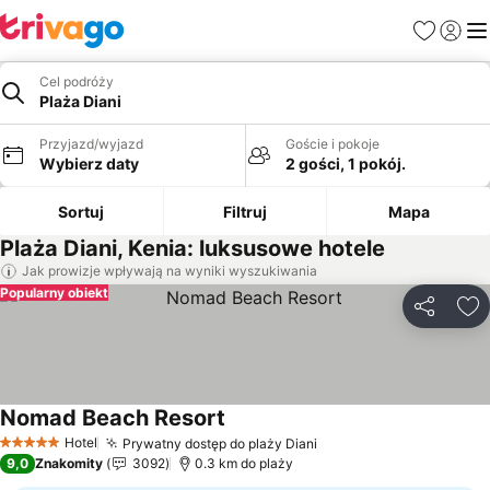
Ulubione
Zaloguj
Me
Cel podróży
Plaża Diani
Przyjazd/wyjazd
Goście i pokoje
Wybierz daty
2 gości, 1 pokój.
Sortuj
Filtruj
Mapa
Plaża Diani, Kenia: luksusowe hotele
Jak prowizje wpływają na wyniki wyszukiwania
Popularny obiekt
Udostępni
Do
Nomad Beach Resort
Hotel
Prywatny dostęp do plaży Diani
5 Kategoria
9,0
Znakomity
3092
0.3 km do plaży