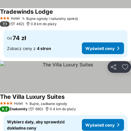
Tradewinds Lodge
Hotel
Bujne ogrody i naturalny spokój
3 Kategoria
7,1
462
0.8 km do plaży
74 zł
Od
Zobacz ceny z
4 stron
Wyświetl ceny
Udostępni
Do
The Villa Luxury Suites
Hotel
Bujne, zadbane ogrody
4 Kategoria
9,2
Znakomity
680
0.4 km do plaży
Wybierz daty, aby sprawdzić
Wyświetl ceny
dokładne ceny