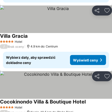
Udostępni
Do
Villa Gracia
Hotel
5 Kategoria
/
4.9 km do: Centrum
Brak oceny
Wybierz daty, aby sprawdzić
Wyświetl ceny
dokładne ceny
Udostępni
Do
Cocokinondo Villa & Boutique Hotel
Hotel
5 Kategoria