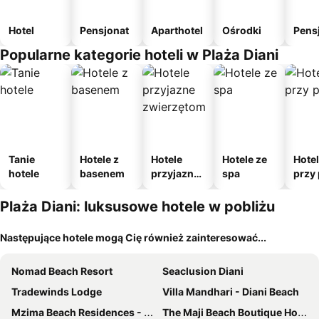
Hotel
Pensjonat
Aparthotel
Ośrodki
Pens
Popularne kategorie hoteli w Plaża Diani
Tanie
Hotele z
Hotele
Hotele ze
Hote
hotele
basenem
przyjazne
spa
przy 
zwierzęto
m
Plaża Diani: luksusowe hotele w pobliżu
Następujące hotele mogą Cię również zainteresować...
Nomad Beach Resort
Seaclusion Diani
Tradewinds Lodge
Villa Mandhari - Diani Beach
Mzima Beach Residences - Diani Beach
The Maji Beach Boutique Hotel