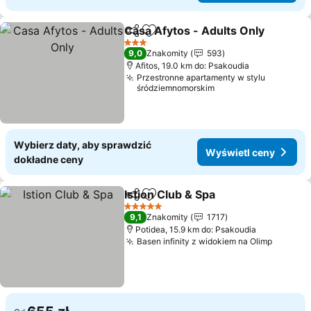
Casa Afytos - Adults Only
Udostępnij
Dodaj do ulubionych
3 Kategoria
9,0
Znakomity
593
Afitos, 19.0 km do: Psakoudia
Przestronne apartamenty w stylu
śródziemnomorskim
Wybierz daty, aby sprawdzić
Wyświetl ceny
dokładne ceny
Istion Club & Spa
Udostępnij
Dodaj do ulubionych
5 Kategoria
9,1
Znakomity
1717
Potidea, 15.9 km do: Psakoudia
Basen infinity z widokiem na Olimp