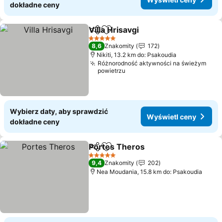
dokładne ceny
Villa Hrisavgi
Udostępnij
Dodaj do ulubionych
5 Kategoria
8,6
Znakomity
172
Nikiti, 13.2 km do: Psakoudia
Różnorodność aktywności na świeżym
powietrzu
Wybierz daty, aby sprawdzić
Wyświetl ceny
dokładne ceny
Portes Theros
Udostępnij
Dodaj do ulubionych
5 Kategoria
9,4
Znakomity
202
Nea Moudania, 15.8 km do: Psakoudia