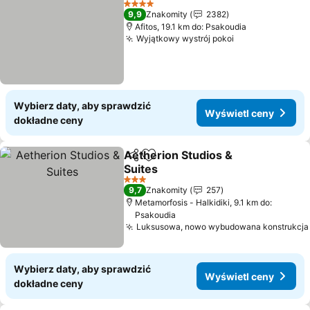
4 Kategoria
9,9
Znakomity
2382
Afitos, 19.1 km do: Psakoudia
Wyjątkowy wystrój pokoi
Wybierz daty, aby sprawdzić
Wyświetl ceny
dokładne ceny
Aetherion Studios &
Udostępnij
Dodaj do ulubionych
Suites
3 Kategoria
9,7
Znakomity
257
Metamorfosis - Halkidiki, 9.1 km do:
Psakoudia
Luksusowa, nowo wybudowana konstrukcja
Wybierz daty, aby sprawdzić
Wyświetl ceny
dokładne ceny