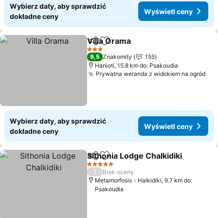
Wybierz daty, aby sprawdzić
Wyświetl ceny
dokładne ceny
Villa Orama
Udostępnij
Dodaj do ulubionych
3 Kategoria
9,5
Znakomity
155
Hanioti, 15.8 km do: Psakoudia
Prywatna weranda z widokiem na ogród
Wybierz daty, aby sprawdzić
Wyświetl ceny
dokładne ceny
Sithonia Lodge Chalkidiki
Udostępnij
Dodaj do ulubionych
5 Kategoria
/
Brak oceny
Metamorfosis - Halkidiki, 9.7 km do:
Psakoudia