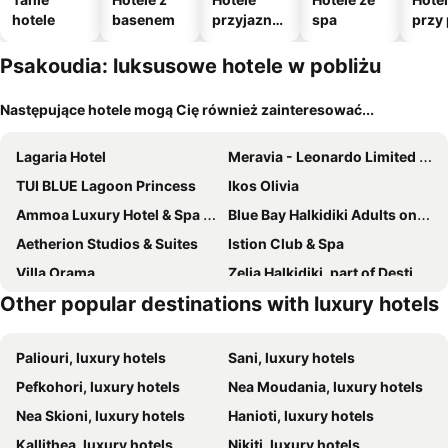
hotele
basenem
przyjazne
spa
przy 
zwierzęto
m
Psakoudia: luksusowe hotele w pobliżu
Następujące hotele mogą Cię również zainteresować...
Lagaria Hotel
Meravia - Leonardo Limited Edition
TUI BLUE Lagoon Princess
Ikos Olivia
Ammoa Luxury Hotel & Spa Resort
Blue Bay Halkidiki Adults only +16
Aetherion Studios & Suites
Istion Club & Spa
Villa Orama
Zelia Halkidiki, part of Destination by Hyatt
Other popular destinations with luxury hotels
Oliva Suites
Achtis Hotel
Casa Afytos - Adults Only
Villa Askamnia And Suites
Paliouri, luxury hotels
Sani, luxury hotels
Krotiri Resort
Filippos
Pefkohori, luxury hotels
Nea Moudania, luxury hotels
Villa Hrisavgi
Amantes Villas and Suites
Nea Skioni, luxury hotels
Hanioti, luxury hotels
Kallithea, luxury hotels
Nikiti, luxury hotels