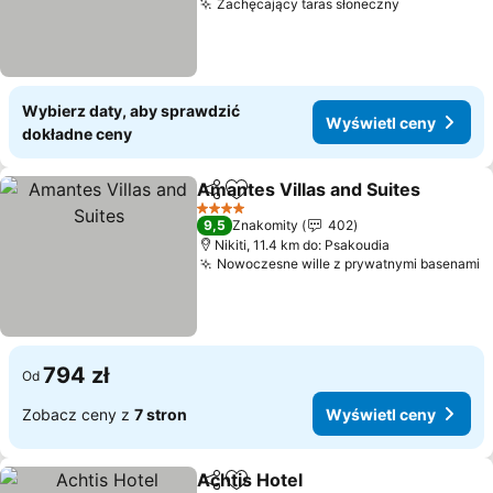
Zachęcający taras słoneczny
Wybierz daty, aby sprawdzić
Wyświetl ceny
dokładne ceny
Amantes Villas and Suites
Udostępnij
Dodaj do ulubionych
4 Kategoria
9,5
Znakomity
402
Nikiti, 11.4 km do: Psakoudia
Nowoczesne wille z prywatnymi basenami
794 zł
Od
Zobacz ceny z
7 stron
Wyświetl ceny
Achtis Hotel
Udostępnij
Dodaj do ulubionych