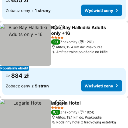
655 zł
Od
Zobacz ceny z
1 strony
Wyświetl ceny
Blue Bay Halkidiki Adults
Udostępnij
Dodaj do ulubionych
only +16
4 Kategoria
9,1
Znakomity
1261
Afitos, 19.4 km do: Psakoudia
Amfiteatralne położenie na klifie
Popularny obiekt
884 zł
Od
Zobacz ceny z
5 stron
Wyświetl ceny
Lagaria Hotel
Udostępnij
Dodaj do ulubionych
4 Kategoria
9,3
Znakomity
1824
Afitos, 19.1 km do: Psakoudia
Rodzinny hotel z tradycyjną estetyką