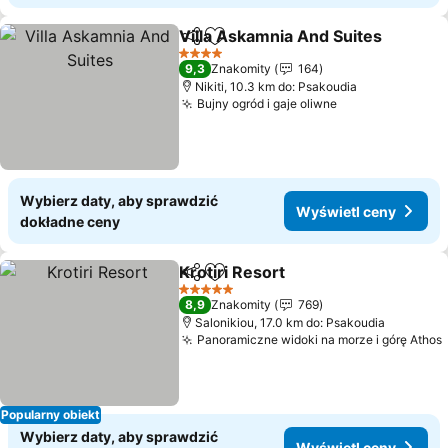
Villa Askamnia And Suites
Udostępnij
Dodaj do ulubionych
4 Kategoria
9,3
Znakomity
164
Nikiti, 10.3 km do: Psakoudia
Bujny ogród i gaje oliwne
Wybierz daty, aby sprawdzić
Wyświetl ceny
dokładne ceny
Krotiri Resort
Udostępnij
Dodaj do ulubionych
5 Kategoria
8,9
Znakomity
769
Salonikiou, 17.0 km do: Psakoudia
Panoramiczne widoki na morze i górę Athos
Popularny obiekt
Wybierz daty, aby sprawdzić
Wyświetl ceny