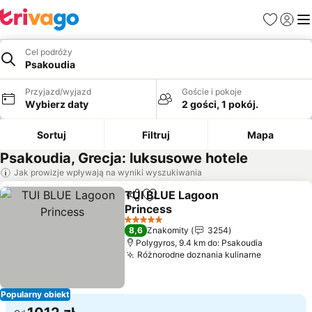
Ulubione
Zaloguj
Me
Cel podróży
Psakoudia
Przyjazd/wyjazd
Goście i pokoje
Wybierz daty
2 gości, 1 pokój.
Sortuj
Filtruj
Mapa
Psakoudia, Grecja: luksusowe hotele
Jak prowizje wpływają na wyniki wyszukiwania
TUI BLUE Lagoon
Udostępnij
Dodaj do ulubionych
Princess
5 Kategoria
8,6
Znakomity
3254
Polygyros, 9.4 km do: Psakoudia
Różnorodne doznania kulinarne
Popularny obiekt