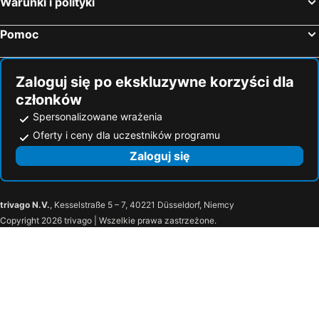
Warunki i polityki
Ammouliani, luxury hotels
Pallini, luxury hotels
Sykia, luxury hotels
Kalandra, luxury hotels
Pomoc
Siviri, luxury hotels
Zaloguj się po ekskluzywne korzyści dla
członków
Spersonalizowane wrażenia
Oferty i ceny dla uczestników programu
Zaloguj się
trivago N.V.
, Kesselstraße 5 – 7, 40221 Düsseldorf, Niemcy
Copyright 2026 trivago | Wszelkie prawa zastrzeżone.