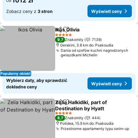
1012 zł
Od
Zobacz ceny z
3 stron
Wyświetl ceny
Ikos Olivia
Udostępnij
Dodaj do ulubionych
5 Kategoria
9,7
Znakomity
7139
Gerakini, 3.8 km do: Psakoudia
Dania od szefów kuchni nagrodzonych
gwiazdkami Michelin
Popularny obiekt
Wybierz daty, aby sprawdzić
Wyświetl ceny
dokładne ceny
Zelia Halkidiki, part of
Udostępnij
Dodaj do ulubionych
Destination by Hyatt
5 Kategoria
8,7
Znakomity
444
Potidea, 15.9 km do: Psakoudia
Przestronne apartamenty typu swim-up