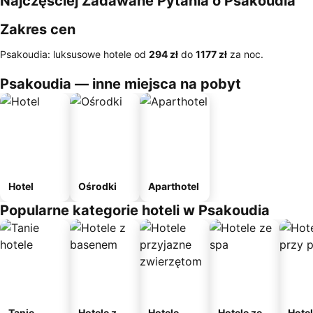
Najczęściej Zadawane Pytania o Psakoudia
Zakres cen
Psakoudia: luksusowe hotele od
‎294 zł
do
‎1177 zł
za noc.
Psakoudia — inne miejsca na pobyt
Hotel
Ośrodki
Aparthotel
Popularne kategorie hoteli w Psakoudia
Tanie
Hotele z
Hotele
Hotele ze
Hote