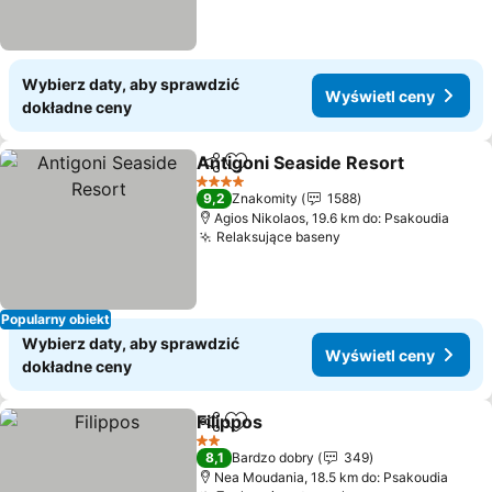
Wybierz daty, aby sprawdzić
Wyświetl ceny
dokładne ceny
Antigoni Seaside Resort
Udostępnij
Dodaj do ulubionych
4 Kategoria
9,2
Znakomity
1588
Agios Nikolaos, 19.6 km do: Psakoudia
Relaksujące baseny
Popularny obiekt
Wybierz daty, aby sprawdzić
Wyświetl ceny
dokładne ceny
Filippos
Udostępnij
Dodaj do ulubionych
2 Kategoria
8,1
Bardzo dobry
349
Nea Moudania, 18.5 km do: Psakoudia