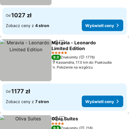
1027 zł
Od
Zobacz ceny z
4 stron
Wyświetl ceny
Meravia - Leonardo
Udostępnij
Dodaj do ulubionych
Limited Edition
5 Kategoria
9,0
Znakomity
1776
Kassandria, 17.0 km do: Psakoudia
Położenie na wzgórzu
1177 zł
Od
Zobacz ceny z
7 stron
Wyświetl ceny
Oliva Suites
Udostępnij
Dodaj do ulubionych
4 Kategoria
9,8
Znakomity
218