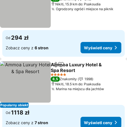
Nikiti, 15.9 km do: Psakoudia
Ogrodzony ogród i miejsce na piknik
294 zł
Od
Zobacz ceny z
6 stron
Wyświetl ceny
Ammoa Luxury Hotel &
Udostępnij
Dodaj do ulubionych
Spa Resort
5 Kategoria
8,5
Znakomity
1998
Nikiti, 18.5 km do: Psakoudia
Marina na miejscu dla jachtów
Popularny obiekt
1118 zł
Od
Zobacz ceny z
7 stron
Wyświetl ceny