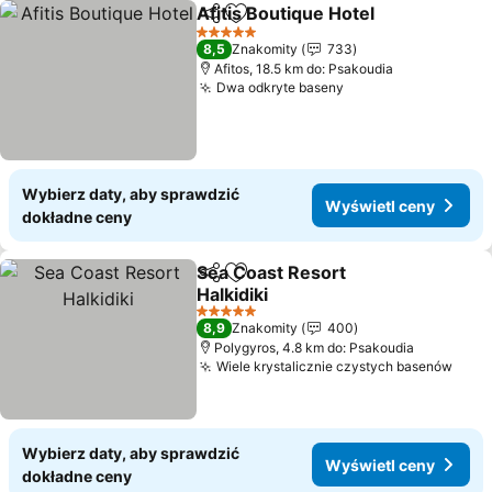
Afitis Boutique Hotel
Udostępnij
Dodaj do ulubionych
5 Kategoria
8,5
Znakomity
733
Afitos, 18.5 km do: Psakoudia
Dwa odkryte baseny
Wybierz daty, aby sprawdzić
Wyświetl ceny
dokładne ceny
Sea Coast Resort
Udostępnij
Dodaj do ulubionych
Halkidiki
5 Kategoria
8,9
Znakomity
400
Polygyros, 4.8 km do: Psakoudia
Wiele krystalicznie czystych basenów
Wybierz daty, aby sprawdzić
Wyświetl ceny
dokładne ceny