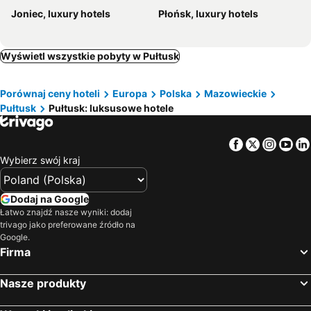
Joniec, luxury hotels
Płońsk, luxury hotels
Wyświetl wszystkie pobyty w Pułtusk
Porównaj ceny hoteli
Europa
Polska
Mazowieckie
Pułtusk
Pułtusk: luksusowe hotele
Facebook
Twitter
Insta
Yo
Wybierz swój kraj
Dodaj na Google
Łatwo znajdź nasze wyniki: dodaj
trivago jako preferowane źródło na
Google.
Firma
Nasze produkty