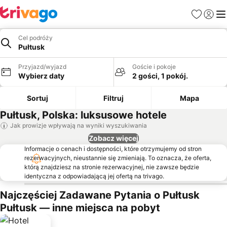
Ulubione
Zaloguj
Me
Cel podróży
Pułtusk
Przyjazd/wyjazd
Goście i pokoje
Wybierz daty
2 gości, 1 pokój.
Sortuj
Filtruj
Mapa
Pułtusk, Polska: luksusowe hotele
Jak prowizje wpływają na wyniki wyszukiwania
Zobacz więcej
Informacje o cenach i dostępności, które otrzymujemy od stron
rezerwacyjnych, nieustannie się zmieniają. To oznacza, że oferta,
którą znajdziesz na stronie rezerwacyjnej, nie zawsze będzie
identyczna z odpowiadającą jej ofertą na trivago.
Najczęściej Zadawane Pytania o Pułtusk
Pułtusk — inne miejsca na pobyt