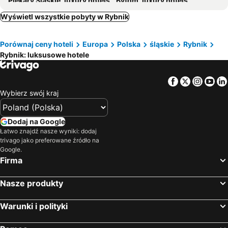
Piekary Śląskie, luxury hotels
Bytom, luxury hotels
Cieszyn, luxury hotels
Kędzierzyn-Koźle, luxury hotels
Wyświetl wszystkie pobyty w Rybnik
Racibórz, luxury hotels
Jastrzębie-Zdrój, luxury hotels
Porównaj ceny hoteli
Europa
Polska
śląskie
Rybnik
Czeladź, luxury hotels
Sosnowiec, luxury hotels
Rybnik: luksusowe hotele
Tarnowskie Góry, luxury hotels
Frydek, luxury hotels
Będzin, luxury hotels
Pszczyna, luxury hotels
Facebook
Twitter
Insta
Yo
Opawa, luxury hotels
Karviná, luxury hotels
Wybierz swój kraj
Toszek, luxury hotels
Bieruń, luxury hotels
Zabrze, luxury hotels
Pawłowice, luxury hotels
Dodaj na Google
Łatwo znajdź nasze wyniki: dodaj
Polska Cerekiew, luxury hotels
trivago jako preferowane źródło na
Google.
Firma
Nasze produkty
Warunki i polityki