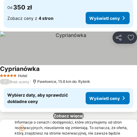
350 zł
Od
Zobacz ceny z
4 stron
Wyświetl ceny
Udostępni
Do
Cyprianówka
Wyświetl ceny
Hotel
5 Kategoria
/
Pawłowice, 15.6 km do: Rybnik
Brak oceny
Wybierz daty, aby sprawdzić
Wyświetl ceny
dokładne ceny
Zobacz więcej
Informacje o cenach i dostępności, które otrzymujemy od stron
rezerwacyjnych, nieustannie się zmieniają. To oznacza, że oferta,
którą znajdziesz na stronie rezerwacyjnej, nie zawsze będzie