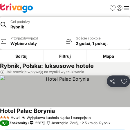
Ulubione
Zaloguj
Me
Cel podróży
Rybnik
Przyjazd/wyjazd
Goście i pokoje
Wybierz daty
2 gości, 1 pokój.
Sortuj
Filtruj
Mapa
Rybnik, Polska: luksusowe hotele
Jak prowizje wpływają na wyniki wyszukiwania
Udostępni
Do
Hotel Pałac Borynia
Wyświetl ceny
Hotel
Wyjątkowa kuchnia śląska i europejska
Wyświetl ceny
3 Kategoria
9,3
Znakomity
2287
Jastrzębie-Zdrój, 12.5 km do: Rybnik