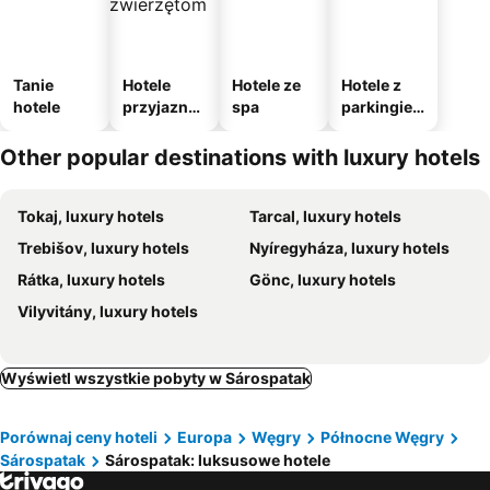
Tanie
Hotele
Hotele ze
Hotele z
hotele
przyjazne
spa
parkingie
zwierzęto
m
m
Other popular destinations with luxury hotels
Tokaj, luxury hotels
Tarcal, luxury hotels
Trebišov, luxury hotels
Nyíregyháza, luxury hotels
Rátka, luxury hotels
Gönc, luxury hotels
Vilyvitány, luxury hotels
Wyświetl wszystkie pobyty w Sárospatak
Porównaj ceny hoteli
Europa
Węgry
Północne Węgry
Sárospatak
Sárospatak: luksusowe hotele