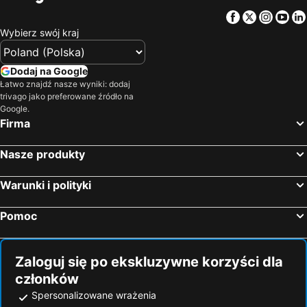
Facebook
Twitter
Insta
Yo
Wybierz swój kraj
Dodaj na Google
Łatwo znajdź nasze wyniki: dodaj
trivago jako preferowane źródło na
Google.
Firma
Nasze produkty
Warunki i polityki
Pomoc
Zaloguj się po ekskluzywne korzyści dla
członków
Spersonalizowane wrażenia