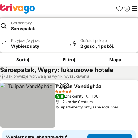
Ulubione
Zaloguj
Me
Cel podróży
Sárospatak
Przyjazd/wyjazd
Goście i pokoje
Wybierz daty
2 gości, 1 pokój.
Sortuj
Filtruj
Mapa
Sárospatak, Węgry: luksusowe hotele
Jak prowizje wpływają na wyniki wyszukiwania
Tulipán Vendégház
Udostępnij
Dodaj do ulubionych
Wyświe
5 Kategoria
9,8
Znakomity
100
1.2 km do: Centrum
Apartamenty przyjazne rodzinom
Wyświet
Wybierz daty, aby sprawdzić