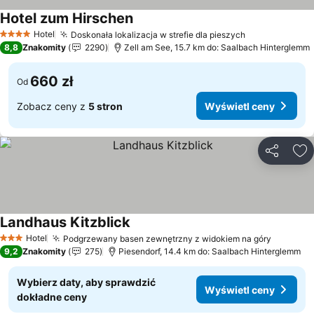
Hotel zum Hirschen
Wyświetl ceny
Hotel
Doskonała lokalizacja w strefie dla pieszych
Wyświetl ce
4 Kategoria
8,8
Znakomity
2290
Zell am See, 15.7 km do: Saalbach Hinterglemm
660 zł
Od
Zobacz ceny z
5 stron
Wyświetl ceny
Udostępni
Do
Landhaus Kitzblick
Wyświetl ceny
Hotel
Podgrzewany basen zewnętrzny z widokiem na góry
Wyświet
3 Kategoria
9,2
Znakomity
275
Piesendorf, 14.4 km do: Saalbach Hinterglemm
Wybierz daty, aby sprawdzić
Wyświetl ceny
dokładne ceny