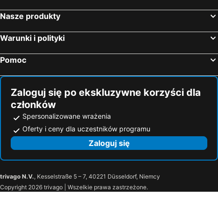
Bad Reichenhall, luxury hotels
Mariastein - Wörgl, luxury hotels
Gerlos, luxury hotels
Piesendorf, luxury hotels
Nasze produkty
Unken, luxury hotels
Mittersill, luxury hotels
Warunki i polityki
Going, luxury hotels
Oberndorf, luxury hotels
Bischofswiesen, luxury hotels
Walchsee, luxury hotels
Pomoc
Wildschönau, luxury hotels
Wald-Königsleiten, luxury hotels
Zaloguj się po ekskluzywne korzyści dla
członków
Spersonalizowane wrażenia
Oferty i ceny dla uczestników programu
Zaloguj się
trivago N.V.
, Kesselstraße 5 – 7, 40221 Düsseldorf, Niemcy
Copyright 2026 trivago | Wszelkie prawa zastrzeżone.