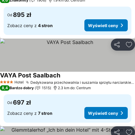
9,0
Znakomity
1906
1.9 km do: Centrum
895 zł
Od
Zobacz ceny z
4 stron
Wyświetl ceny
Udostępni
Do
VAYA Post Saalbach
Wyświetl ceny
Hotel
Dedykowana przechowalnia i suszarnia sprzętu narciarskiego
4 Kategoria
8,4
Bardzo dobry
1515
2.3 km do: Centrum
697 zł
Od
Zobacz ceny z
7 stron
Wyświetl ceny