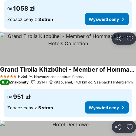
1058 zł
Od
Zobacz ceny z
3 stron
Wyświetl ceny
Udostępni
Do
Grand Tirolia Kitzbühel - Member of Hommage Luxury Hotels Collection
Wyświetl ceny
Hotel
Nowoczesne centrum fitness
Wyświetl ceny
5 Kategoria
8,8
Znakomity
3214
Kitzbuehel, 14.9 km do: Saalbach Hinterglemm
951 zł
Od
Zobacz ceny z
5 stron
Wyświetl ceny
Udostępni
Do