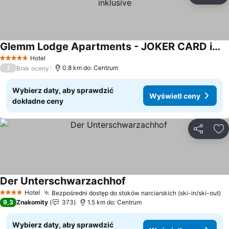
Glemm Lodge Apartments - JOKER CARD im Sommer inklusive
Wyświetl ceny
Hotel
5 Kategoria
/
0.8 km do: Centrum
Brak oceny
Wybierz daty, aby sprawdzić
Wyświetl ceny
dokładne ceny
Udostępni
Do
Der Unterschwarzachhof
Wyświetl ceny
Hotel
Bezpośredni dostęp do stoków narciarskich (ski-in/ski-out)
Wy
4 Kategoria
9,3
Znakomity
373
1.5 km do: Centrum
Wybierz daty, aby sprawdzić