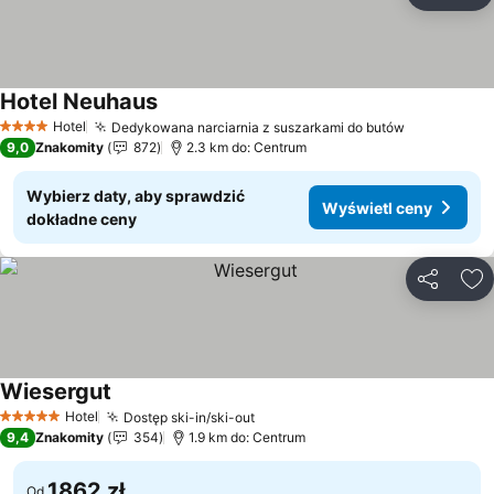
Do
Hotel Neuhaus
Wyświetl ceny
Hotel
Dedykowana narciarnia z suszarkami do butów
Wyświetl 
4 Kategoria
9,0
Znakomity
872
2.3 km do: Centrum
Wybierz daty, aby sprawdzić
Wyświetl ceny
dokładne ceny
Udostępni
Do
Wiesergut
Wyświetl ceny
Hotel
Dostęp ski-in/ski-out
Wyświetl ceny
5 Kategoria
9,4
Znakomity
354
1.9 km do: Centrum
1862 zł
Od