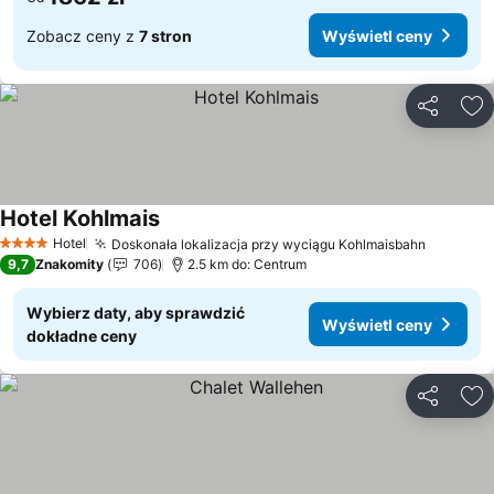
Zobacz ceny z
7 stron
Wyświetl ceny
Udostępni
Do
Hotel Kohlmais
Wyświetl ceny
Hotel
Doskonała lokalizacja przy wyciągu Kohlmaisbahn
Wyświet
4 Kategoria
9,7
Znakomity
706
2.5 km do: Centrum
Wybierz daty, aby sprawdzić
Wyświetl ceny
dokładne ceny
Udostępni
Do