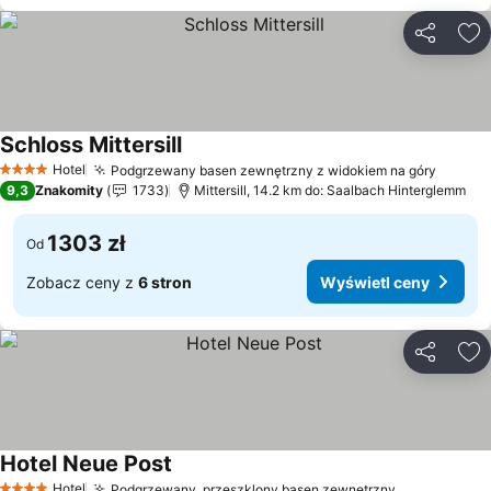
Udostępni
Do
Schloss Mittersill
Wyświetl ceny
Hotel
Podgrzewany basen zewnętrzny z widokiem na góry
Wyświe
4 Kategoria
9,3
Znakomity
1733
Mittersill, 14.2 km do: Saalbach Hinterglemm
1303 zł
Od
Zobacz ceny z
6 stron
Wyświetl ceny
Udostępni
Do
Hotel Neue Post
Wyświetl ceny
Hotel
Podgrzewany, przeszklony basen zewnętrzny