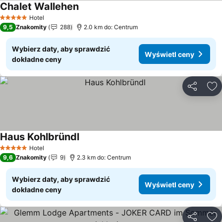
Chalet Wallehen
Wyświetl ceny
Hotel
5 Kategoria
9,5
Znakomity
288
2.0 km do: Centrum
Wybierz daty, aby sprawdzić
Wyświetl ceny
dokładne ceny
Udostępni
Do
Haus Kohlbründl
Wyświetl ceny
Hotel
5 Kategoria
9,6
Znakomity
9
2.3 km do: Centrum
Wybierz daty, aby sprawdzić
Wyświetl ceny
dokładne ceny
Udostępni
Do