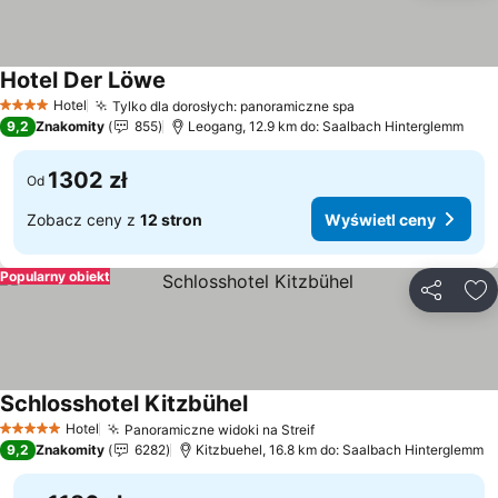
Hotel Der Löwe
Wyświetl ceny
Hotel
Tylko dla dorosłych: panoramiczne spa
Wyświetl ceny
4 Kategoria
9,2
Znakomity
855
Leogang, 12.9 km do: Saalbach Hinterglemm
1302 zł
Od
Zobacz ceny z
12 stron
Wyświetl ceny
Popularny obiekt
Udostępni
Do
Schlosshotel Kitzbühel
Wyświetl ceny
Hotel
Panoramiczne widoki na Streif
Wyświetl ceny
5 Kategoria
9,2
Znakomity
6282
Kitzbuehel, 16.8 km do: Saalbach Hinterglemm