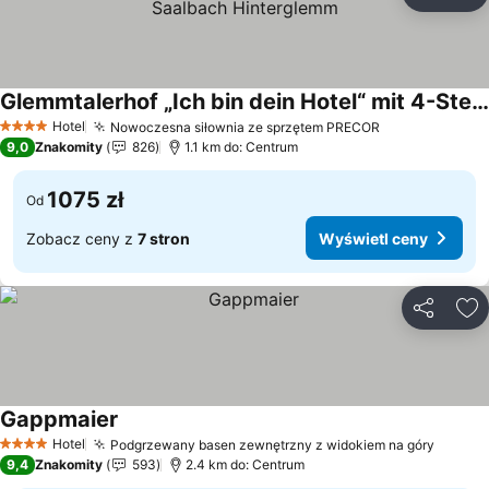
Udostępni
Do
Glemmtalerhof „Ich bin dein Hotel“ mit 4-Sternen in Saalbach Hinterglemm
Wyświetl ceny
Hotel
Nowoczesna siłownia ze sprzętem PRECOR
Wyświetl cen
4 Kategoria
9,0
Znakomity
826
1.1 km do: Centrum
1075 zł
Od
Zobacz ceny z
7 stron
Wyświetl ceny
Udostępni
Do
Gappmaier
Wyświetl ceny
Hotel
Podgrzewany basen zewnętrzny z widokiem na góry
Wyświe
4 Kategoria
9,4
Znakomity
593
2.4 km do: Centrum