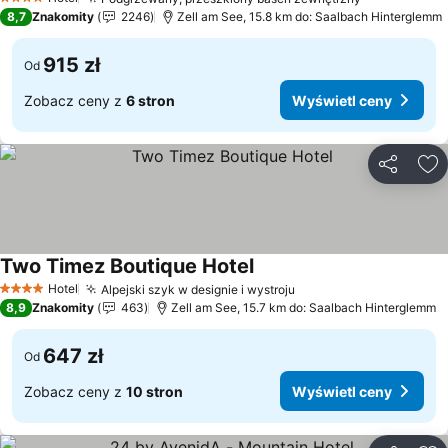
Wyświetl c
4 Kategoria
8,7
Znakomity
2246
Zell am See, 15.8 km do: Saalbach Hinterglemm
915 zł
Od
Zobacz ceny z
6 stron
Wyświetl ceny
Udostępni
Do
Two Timez Boutique Hotel
Wyświetl ceny
Hotel
Alpejski szyk w designie i wystroju
Wyświetl ceny
4 Kategoria
8,9
Znakomity
463
Zell am See, 15.7 km do: Saalbach Hinterglemm
647 zł
Od
Zobacz ceny z
10 stron
Wyświetl ceny