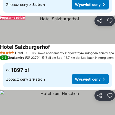
Zobacz ceny z
8 stron
Wyświetl ceny
Popularny obiekt
Udostępni
Do
Hotel Salzburgerhof
Wyświetl ceny
Hotel
Luksusowe apartamenty z prywatnymi udogodnieniami spa
5 Kategoria
9,3
Znakomity
2379
Zell am See, 15.7 km do: Saalbach Hinterglemm
1897 zł
Od
Zobacz ceny z
9 stron
Wyświetl ceny
Udostępni
Do