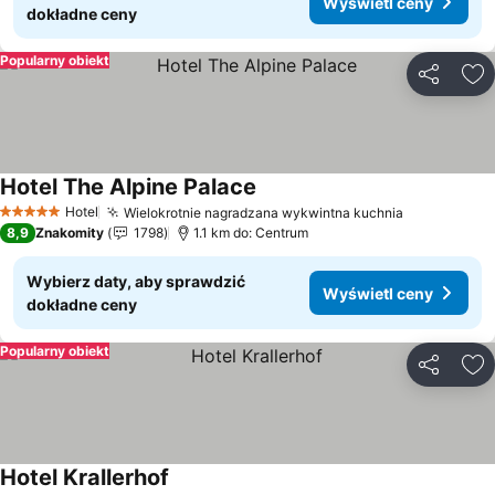
Wyświetl ceny
dokładne ceny
Popularny obiekt
Udostępni
Do
Hotel The Alpine Palace
Wyświetl ceny
Hotel
Wielokrotnie nagradzana wykwintna kuchnia
Wyświetl c
5 Kategoria
8,9
Znakomity
1798
1.1 km do: Centrum
Wybierz daty, aby sprawdzić
Wyświetl ceny
dokładne ceny
Popularny obiekt
Udostępni
Do
Hotel Krallerhof
Wyświetl ceny