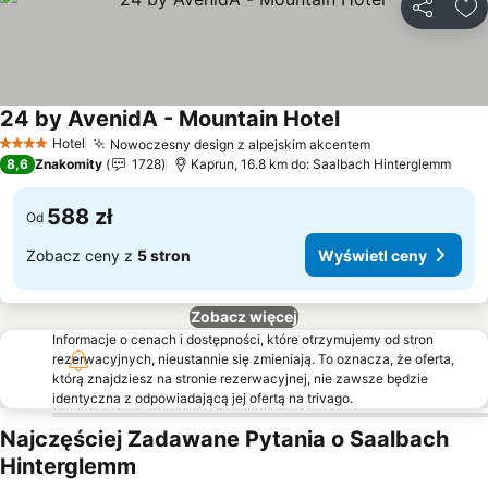
Udostępni
Do
24 by AvenidA - Mountain Hotel
Wyświetl ceny
Hotel
Nowoczesny design z alpejskim akcentem
Wyświetl ceny
4 Kategoria
8,6
Znakomity
1728
Kaprun, 16.8 km do: Saalbach Hinterglemm
588 zł
Od
Zobacz ceny z
5 stron
Wyświetl ceny
Zobacz więcej
Informacje o cenach i dostępności, które otrzymujemy od stron
rezerwacyjnych, nieustannie się zmieniają. To oznacza, że oferta,
którą znajdziesz na stronie rezerwacyjnej, nie zawsze będzie
identyczna z odpowiadającą jej ofertą na trivago.
Najczęściej Zadawane Pytania o Saalbach
Hinterglemm