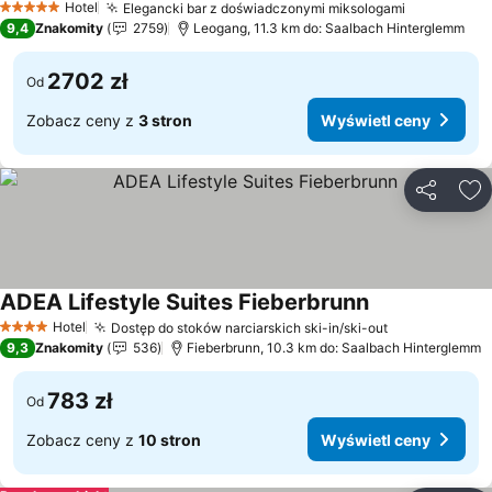
Hotel
Elegancki bar z doświadczonymi miksologami
Wyświetl 
5 Kategoria
9,4
Znakomity
2759
Leogang, 11.3 km do: Saalbach Hinterglemm
2702 zł
Od
Zobacz ceny z
3 stron
Wyświetl ceny
Udostępni
Do
ADEA Lifestyle Suites Fieberbrunn
Wyświetl ceny
Hotel
Dostęp do stoków narciarskich ski-in/ski-out
Wyświetl ce
4 Kategoria
9,3
Znakomity
536
Fieberbrunn, 10.3 km do: Saalbach Hinterglemm
783 zł
Od
Zobacz ceny z
10 stron
Wyświetl ceny