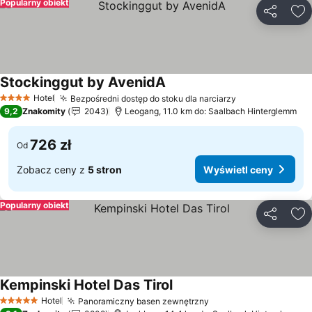
Popularny obiekt
Udostępni
Do
Stockinggut by AvenidA
Wyświetl ceny
Hotel
Bezpośredni dostęp do stoku dla narciarzy
Wyświetl ceny
4 Kategoria
9,2
Znakomity
2043
Leogang, 11.0 km do: Saalbach Hinterglemm
726 zł
Od
Zobacz ceny z
5 stron
Wyświetl ceny
Popularny obiekt
Udostępni
Do
Kempinski Hotel Das Tirol
Wyświetl ceny
Hotel
Panoramiczny basen zewnętrzny
Wyświetl ceny
5 Kategoria