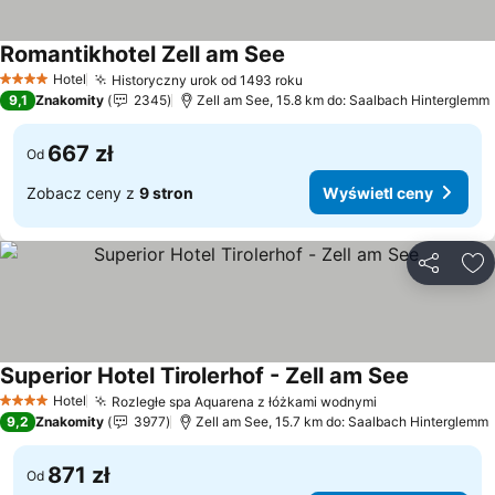
Romantikhotel Zell am See
Wyświetl ceny
Hotel
Historyczny urok od 1493 roku
Wyświetl ceny
4 Kategoria
9,1
Znakomity
2345
Zell am See, 15.8 km do: Saalbach Hinterglemm
667 zł
Od
Zobacz ceny z
9 stron
Wyświetl ceny
Udostępni
Do
Superior Hotel Tirolerhof - Zell am See
Wyświetl 
Hotel
Rozległe spa Aquarena z łóżkami wodnymi
Wyświetl cen
4 Kategoria
9,2
Znakomity
3977
Zell am See, 15.7 km do: Saalbach Hinterglemm
871 zł
Od