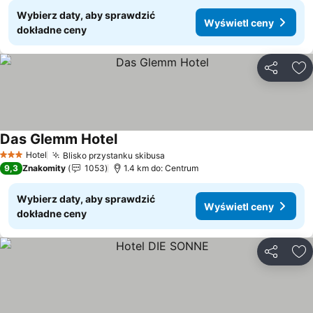
Wybierz daty, aby sprawdzić
Wyświetl ceny
dokładne ceny
Udostępni
Do
Das Glemm Hotel
Wyświetl ceny
Hotel
Blisko przystanku skibusa
Wyświetl ceny
3 Kategoria
9,3
Znakomity
1053
1.4 km do: Centrum
Wybierz daty, aby sprawdzić
Wyświetl ceny
dokładne ceny
Udostępni
Do