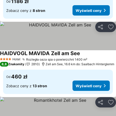
1186 zł
Od
Zobacz ceny z
8 stron
Wyświetl ceny
Udostępni
Do
HAIDVOGL MAVIDA Zell am See
Wyświetl ceny
Hotel
Rozległa oaza spa o powierzchni 1400 m²
Wyświetl ceny
4 Kategoria
8,8
Znakomity
2810
Zell am See, 16.6 km do: Saalbach Hinterglemm
460 zł
Od
Zobacz ceny z
13 stron
Wyświetl ceny
Udostępni
Do