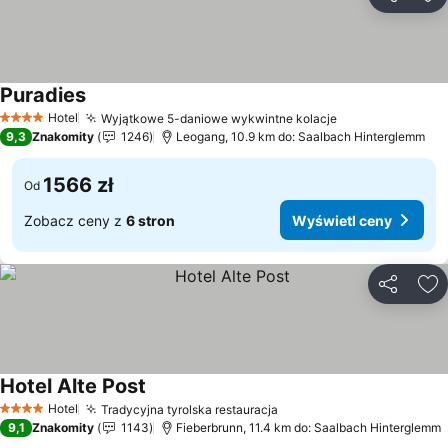
Udostępni
Do
Puradies
Wyświetl ceny
Hotel
Wyjątkowe 5-daniowe wykwintne kolacje
Wyświetl ceny
4 Kategoria
9,3
Znakomity
1246
Leogang, 10.9 km do: Saalbach Hinterglemm
1566 zł
Od
Zobacz ceny z
6 stron
Wyświetl ceny
Udostępni
Do
Hotel Alte Post
Wyświetl ceny
Hotel
Tradycyjna tyrolska restauracja
Wyświetl ceny
4 Kategoria
9,1
Znakomity
1143
Fieberbrunn, 11.4 km do: Saalbach Hinterglemm