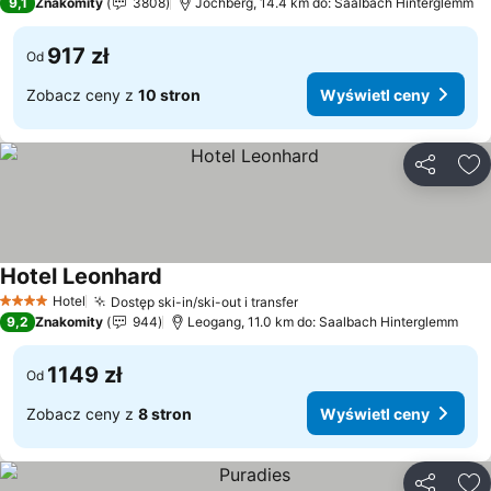
9,1
Znakomity
3808
Jochberg, 14.4 km do: Saalbach Hinterglemm
917 zł
Od
Zobacz ceny z
10 stron
Wyświetl ceny
Udostępni
Do
Hotel Leonhard
Wyświetl ceny
Hotel
Dostęp ski-in/ski-out i transfer
Wyświetl ceny
4 Kategoria
9,2
Znakomity
944
Leogang, 11.0 km do: Saalbach Hinterglemm
1149 zł
Od
Zobacz ceny z
8 stron
Wyświetl ceny