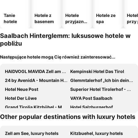
Tanie
Hotele z
Hotele
Hotele ze
Hote
hotele
basenem
przyjazne
spa
przy 
zwierzęto
m
Saalbach Hinterglemm: luksusowe hotele w
pobliżu
Następujące hotele mogą Cię również zainteresować...
HAIDVOGL MAVIDA Zell am See
Kempinski Hotel Das Tirol
24 by AvenidA - Mountain Hotel
Glemmtalerhof „Ich bin dein Hotel“ mit 4-Sternen in Saalbach Hinterglemm
Hotel Neue Post
Superior Hotel Tirolerhof - Zell am See
Hotel Der Löwe
VAYA Post Saalbach
Grand Tirolia Kitzbühel - Member of Hommage Luxury Hotels Collection
Hotel Salzburgerhof
Other popular destinations with luxury hotels
Stockinggut by AvenidA
Hotel zum Hirschen
ADEA Lifestyle Suites Fieberbrunn
Hotel Krallerhof
Zell am See, luxury hotels
Kitzbuehel, luxury hotels
Landhaus Kitzblick
Romantikhotel Zell am See