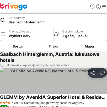
Ulubione
Zaloguj
Me
Cel podróży
Saalbach Hinterglemm
Przyjazd/wyjazd
Goście i pokoje
Wybierz daty
2 gości, 1 pokój.
Sortuj
Filtruj
Mapa
Saalbach Hinterglemm, Austria: luksusowe
hotele
Jak prowizje wpływają na wyniki wyszukiwania
Udostępni
Do
GLEMM by AvenidA Superior Hotel & Residences
Wyświetl ceny
Hotel
Całoroczny podgrzewany basen zewnętrzny
Wyświetl ce
4 Kategoria