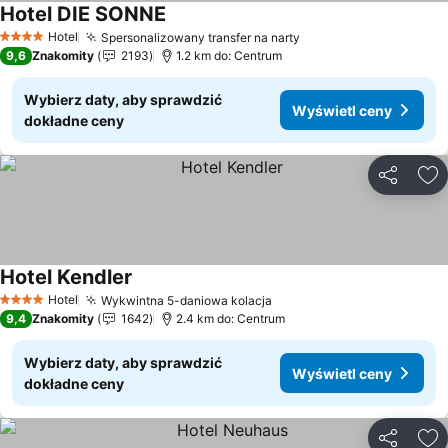
Hotel DIE SONNE
Wyświetl ceny
Hotel
Spersonalizowany transfer na narty
Wyświetl ceny
4 Kategoria
9,6
Znakomity
2193
1.2 km do: Centrum
Wybierz daty, aby sprawdzić
Wyświetl ceny
dokładne ceny
Udostępni
Do
Hotel Kendler
Wyświetl ceny
Hotel
Wykwintna 5-daniowa kolacja
Wyświetl ceny
4 Kategoria
9,4
Znakomity
1642
2.4 km do: Centrum
Wybierz daty, aby sprawdzić
Wyświetl ceny
dokładne ceny
Udostępni