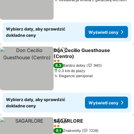
Wy
Wybierz daty, aby sprawdzić
Wyświetl ceny
dokładne ceny
Don Cecilio Guesthouse
Udostępnij
Dodaj do ulubionych
(Centro)
Wyświetl ceny
2 Kategoria
8,3
Bardzo dobry
940
0.3 km do plaży
Elegancki pensjonat
Wyświetl ceny
Wybierz daty, aby sprawdzić
Wyświetl ceny
dokładne ceny
SAGARLORE
Udostępnij
Dodaj do ulubionych
Wyświetl cen
2 Kategoria
9,1
Znakomity
1226