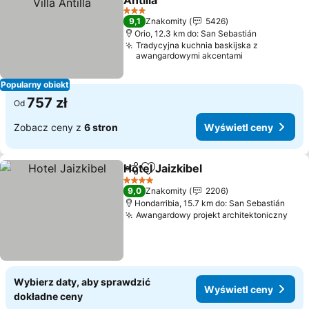
Antilla
Wyświetl ceny
3 Kategoria
9,1
Znakomity
5426
Orio, 12.3 km do: San Sebastián
Tradycyjna kuchnia baskijska z
awangardowymi akcentami
Popularny obiekt
757 zł
Od
Zobacz ceny z
6 stron
Wyświetl ceny
Hotel Jaizkibel
Udostępnij
Dodaj do ulubionych
Wyświetl c
4 Kategoria
9,0
Znakomity
2206
Hondarribia, 15.7 km do: San Sebastián
Awangardowy projekt architektoniczny
Wyś
Wybierz daty, aby sprawdzić
Wyświetl ceny
dokładne ceny