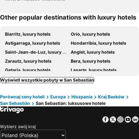
Other popular destinations with luxury hotels
Biarritz, luxury hotels
Orio, luxury hotels
Astigarraga, luxury hotels
Hondarribia, luxury hotels
Saint-Jean-de-Luz, luxury hotels
Anglet, luxury hotels
Zarautz, luxury hotels
Bera, luxury hotels
Getaria, luxury hotels
Lasarte, luxury hotels
Biriatou, luxury hotels
Bidegoian, luxury hotels
Wyświetl wszystkie pobyty w San Sebastián
Bidart, luxury hotels
Lesaka, luxury hotels
Porównaj ceny hoteli
Europa
Hiszpania
Kraj Basków
Arantza, luxury hotels
Zumárraga, luxury hotels
San Sebastián
San Sebastián: luksusowe hotele
Urrugne, luxury hotels
Asteasu, luxury hotels
Facebook
Twitter
Insta
Yo
Wybierz swój kraj