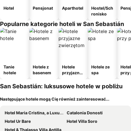
Hotel
Pensjonat
Aparthotel
Hostel/Sch
Pens
ronisko
Popularne kategorie hoteli w San Sebastián
Tanie
Hotele z
Hotele
Hotele ze
Hote
hotele
basenem
przyjazne
spa
przy 
zwierzęto
m
San Sebastián: luksusowe hotele w pobliżu
Następujące hotele mogą Cię również zainteresować...
Hotel Maria Cristina, a Luxury Collection Hotel, San Sebastian
Catalonia Donosti
Hotel Ur Bare
Hotel Villa Soro
Hotel & Thalasso Villa Antilla