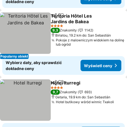
dokładne ceny
Teritoria Hôtel Les
Udostępnij
Dodaj do ulubionych
Jardins de Bakea
Wyświetl ceny
4 Kategoria
9,3
Znakomity
1142
Biriatou, 19.2 km do: San Sebastián
Pokoje z malowniczym widokiem na dolinę
lub ogród
Popularny obiekt
Wybierz daty, aby sprawdzić
Wyświetl ceny
dokładne ceny
Hotel Iturregi
Udostępnij
Dodaj do ulubionych
Wyświetl cen
4 Kategoria
9,7
Znakomity
693
Getaria, 19.9 km do: San Sebastián
Hotel butikowy wśród winnic Txakoli
Wyświ