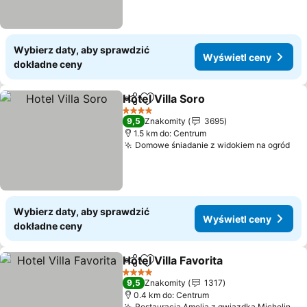
Wybierz daty, aby sprawdzić
Wyświetl ceny
dokładne ceny
Hotel Villa Soro
Udostępnij
Dodaj do ulubionych
Wyświetl c
4 Kategoria
9,5
Znakomity
3695
1.5 km do: Centrum
Domowe śniadanie z widokiem na ogród
Wyś
Wybierz daty, aby sprawdzić
Wyświetl ceny
dokładne ceny
Hotel Villa Favorita
Udostępnij
Dodaj do ulubionych
Wyświet
4 Kategoria
9,5
Znakomity
1317
0.4 km do: Centrum
Restauracja Amelia z gwiazdką Michelin