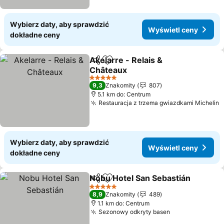
Wybierz daty, aby sprawdzić
Wyświetl ceny
dokładne ceny
Akelarre - Relais &
Udostępnij
Dodaj do ulubionych
Châteaux
Wyświetl ceny
5 Kategoria
9,3
Znakomity
807
5.1 km do: Centrum
Restauracja z trzema gwiazdkami Michelin
W
Wybierz daty, aby sprawdzić
Wyświetl ceny
dokładne ceny
Nobu Hotel San Sebastián
Udostępnij
Dodaj do ulubionych
5 Kategoria
8,9
Znakomity
489
1.1 km do: Centrum
Sezonowy odkryty basen
Wyświetl cen