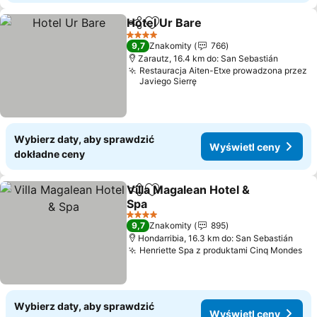
Hotel Ur Bare
Udostępnij
Dodaj do ulubionych
Wyświetl ce
4 Kategoria
9,7
Znakomity
766
Zarautz, 16.4 km do: San Sebastián
Restauracja Aiten-Etxe prowadzona przez
Javiego Sierrę
Wybierz daty, aby sprawdzić
Wyświetl ceny
dokładne ceny
Villa Magalean Hotel &
Udostępnij
Dodaj do ulubionych
Spa
Wyświetl ceny
4 Kategoria
9,7
Znakomity
895
Hondarribia, 16.3 km do: San Sebastián
Henriette Spa z produktami Cinq Mondes
Wy
Wybierz daty, aby sprawdzić
Wyświetl ceny