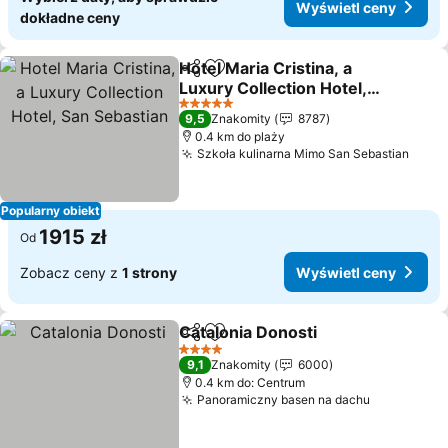
Wyświetl ceny
dokładne ceny
Hotel Maria Cristina, a
Udostępnij
Dodaj do ulubionych
Luxury Collection Hotel,
San Sebastian
Wyświetl ceny
5 Kategoria
9,5
Znakomity
8787
0.4 km do plaży
Szkoła kulinarna Mimo San Sebastian
Wyśw
Popularny obiekt
1915 zł
Od
Zobacz ceny z
1 strony
Wyświetl ceny
Catalonia Donosti
Udostępnij
Dodaj do ulubionych
Wyświetl
4 Kategoria
9,1
Znakomity
6000
0.4 km do: Centrum
Panoramiczny basen na dachu
Wyświetl 