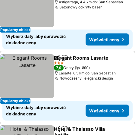
Astigarraga, 4.4 km do: San Sebastián
Sezonowy odkryty basen
Wyświetl cen
Popularny obiekt
Wybierz daty, aby sprawdzić
Wyświetl ceny
dokładne ceny
Elegant Rooms Lasarte
Udostępnij
Dodaj do ulubionych
Wy
3 Kategoria
7,9
Dobry
890
Lasarte, 6.5 km do: San Sebastián
Nowoczesny i elegancki design
Wyświetl
Popularny obiekt
Wybierz daty, aby sprawdzić
Wyświetl ceny
dokładne ceny
Hotel & Thalasso Villa
Udostępnij
Dodaj do ulubionych