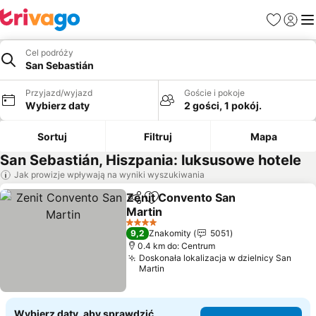
Ulubione
Zaloguj
Me
Cel podróży
San Sebastián
Przyjazd/wyjazd
Goście i pokoje
Wybierz daty
2 gości, 1 pokój.
Sortuj
Filtruj
Mapa
San Sebastián, Hiszpania: luksusowe hotele
Jak prowizje wpływają na wyniki wyszukiwania
Zenit Convento San
Udostępnij
Dodaj do ulubionych
Martin
Wyświetl ceny
4 Kategoria
9,2
Znakomity
5051
0.4 km do: Centrum
Doskonała lokalizacja w dzielnicy San
Martin
Wybierz daty, aby sprawdzić