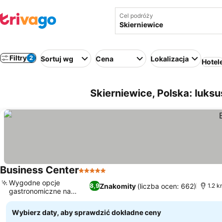
Cel podróży
Filtry
2
Sortuj wg
Cena
Lokalizacja
Hotel
Skierniewice, Polska: luks
Business Center
5 Kategoria
Wygodne opcje
Znakomity
(liczba ocen: 662)
8,9
1.2 
gastronomiczne na
miejscu
Wybierz daty, aby sprawdzić dokładne ceny