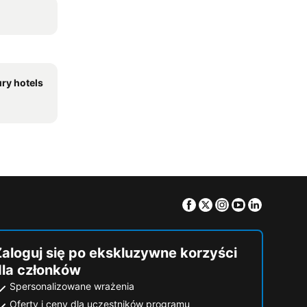
ry hotels
Facebook
Twitter
Instagram
Youtube
Linkedin
Zaloguj się po ekskluzywne korzyści
dla członków
Spersonalizowane wrażenia
Oferty i ceny dla uczestników programu