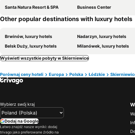
Santa Natura Resort & SPA
Business Center
Other popular destinations with luxury hotels
Brwinów, luxury hotels
Nadarzyn, luxury hotels
Belsk Duży, luxury hotels
Milanówek, luxury hotels
Wyświetl wszystkie pobyty w Skierniewice
Porównaj ceny hoteli
Europa
Polska
Łódzkie
Skierniewic
Wybierz swój kraj
Wa
Wa
Dodaj na Google
In
Łatwo znajdź nasze wyniki: dodaj
De
trivago jako preferowane źródło na