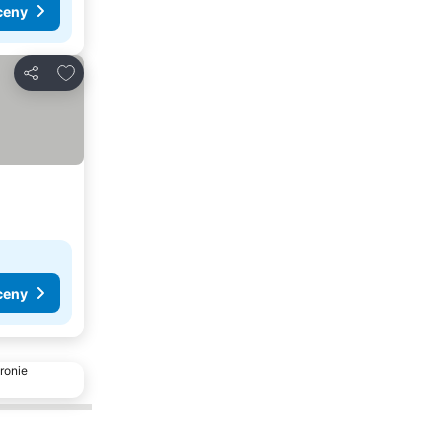
ceny
Dodaj do ulubionych
Udostępnij
ceny
ronie