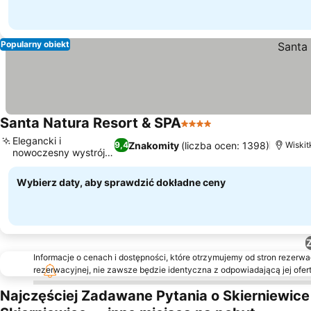
Popularny obiekt
Santa Natura Resort & SPA
4 Kategoria
Elegancki i
Znakomity
(liczba ocen: 1398)
9,4
Wiskit
nowoczesny wystrój
wnętrz
Wybierz daty, aby sprawdzić dokładne ceny
Informacje o cenach i dostępności, które otrzymujemy od stron rezerwac
rezerwacyjnej, nie zawsze będzie identyczna z odpowiadającą jej ofert
Najczęściej Zadawane Pytania o Skierniewice