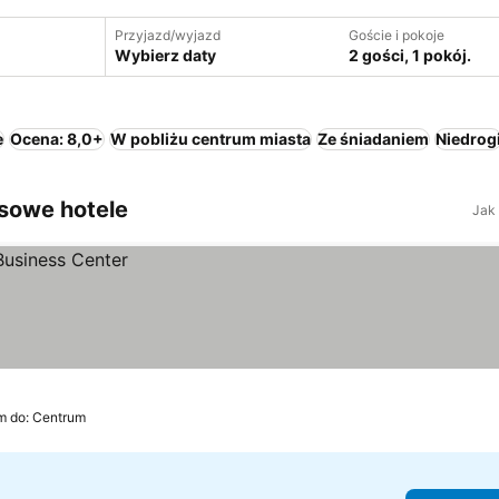
Przyjazd/wyjazd
Goście i pokoje
Wybierz daty
2 gości, 1 pokój.
e
Ocena: 8,0+
W pobliżu centrum miasta
Ze śniadaniem
Niedrog
usowe hotele
Jak
km do: Centrum