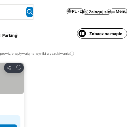
PL · zł
Menu
Zaloguj się
Zobacz na mapie
i
Parking
 prowizje wpływają na wyniki wyszukiwania
Dodaj do ulubionych
Udostępnij