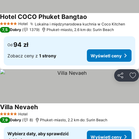
Hotel COCO Phuket Bangtao
Wyświetl ceny
Hotel
Lokalna i międzynarodowa kuchnia w Coco Kitchen
Wyświ
5 Kategoria
7,5
Dobry
1379
Phuket-miasto, 2.6 km do: Surin Beach
94 zł
Od
Zobacz ceny z
1 strony
Wyświetl ceny
Udostępni
Do
Villa Nevaeh
Wyświetl ceny
Hotel
5 Kategoria
7,9
Dobry
8
Phuket-miasto, 2.2 km do: Surin Beach
Wybierz daty, aby sprawdzić
Wyświetl ceny