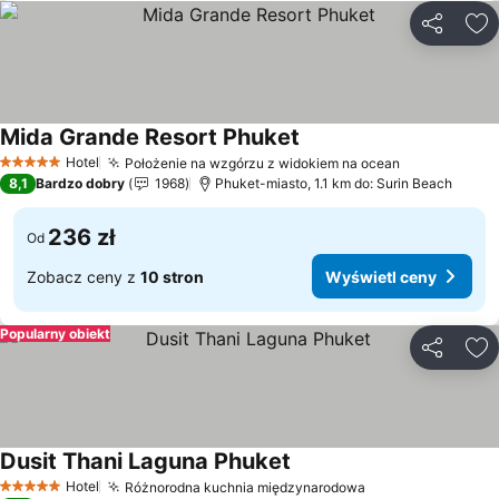
Udostępni
Do
Mida Grande Resort Phuket
Wyświetl ceny
Hotel
Położenie na wzgórzu z widokiem na ocean
Wyświetl c
5 Kategoria
8,1
Bardzo dobry
1968
Phuket-miasto, 1.1 km do: Surin Beach
236 zł
Od
Zobacz ceny z
10 stron
Wyświetl ceny
Popularny obiekt
Udostępni
Do
Dusit Thani Laguna Phuket
Wyświetl ceny
Hotel
Różnorodna kuchnia międzynarodowa
Wyświetl ceny
5 Kategoria