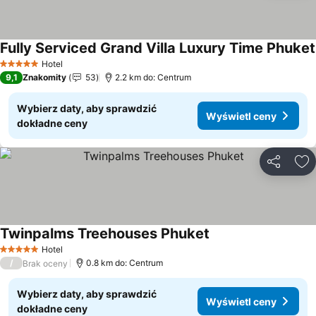
Fully Serviced Grand Villa Luxury Time Phuket
Hotel
5 Kategoria
9,1
Znakomity
53
2.2 km do: Centrum
Wybierz daty, aby sprawdzić
Wyświetl ceny
dokładne ceny
Udostępni
Do
Twinpalms Treehouses Phuket
Wyświetl ceny
Hotel
5 Kategoria
/
0.8 km do: Centrum
Brak oceny
Wybierz daty, aby sprawdzić
Wyświetl ceny
dokładne ceny