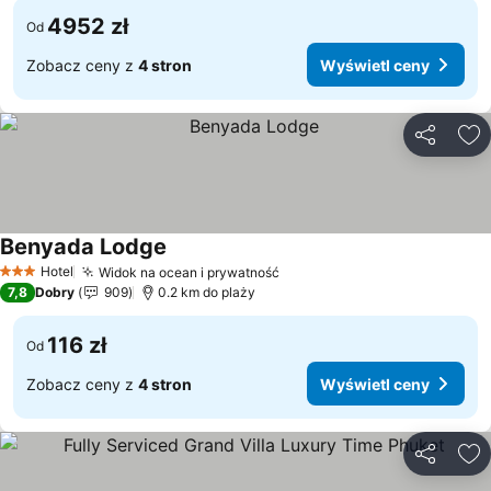
4952 zł
Od
Zobacz ceny z
4 stron
Wyświetl ceny
Udostępni
Do
Benyada Lodge
Wyświetl ceny
Hotel
Widok na ocean i prywatność
Wyświetl ceny
3 Kategoria
7,8
Dobry
909
0.2 km do plaży
116 zł
Od
Zobacz ceny z
4 stron
Wyświetl ceny
Udostępni
Do