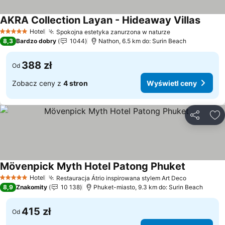
AKRA Collection Layan - Hideaway Villas
Wyświ
Hotel
Spokojna estetyka zanurzona w naturze
Wyświetl ceny
5 Kategoria
8,3
Bardzo dobry
1044
Nathon, 6.5 km do: Surin Beach
388 zł
Od
Zobacz ceny z
4 stron
Wyświetl ceny
Udostępni
Do
Mövenpick Myth Hotel Patong Phuket
Wyświetl 
Hotel
Restauracja Átrio inspirowana stylem Art Deco
Wyświetl 
5 Kategoria
8,9
Znakomity
10 138
Phuket-miasto, 9.3 km do: Surin Beach
415 zł
Od