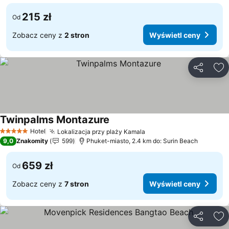
215 zł
Od
Zobacz ceny z
2 stron
Wyświetl ceny
Udostępni
Do
Twinpalms Montazure
Wyświetl ceny
Hotel
Lokalizacja przy plaży Kamala
Wyświetl ceny
5 Kategoria
9,0
Znakomity
599
Phuket-miasto, 2.4 km do: Surin Beach
659 zł
Od
Zobacz ceny z
7 stron
Wyświetl ceny
Udostępni
Do