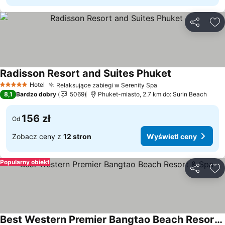
Udostępni
Do
Radisson Resort and Suites Phuket
Wyświetl cen
Hotel
Relaksujące zabiegi w Serenity Spa
Wyświetl ceny
5 Kategoria
8,1
Bardzo dobry
5069
Phuket-miasto, 2.7 km do: Surin Beach
156 zł
Od
Zobacz ceny z
12 stron
Wyświetl ceny
Popularny obiekt
Udostępni
Do
Best Western Premier Bangtao Beach Resort & Spa