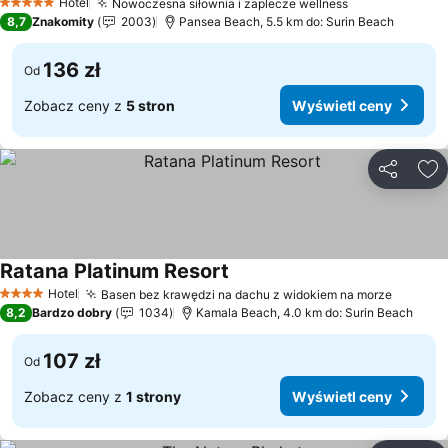
Hotel
Nowoczesna siłownia i zaplecze wellness
Wyświetl cen
5 Kategoria
8,7
Znakomity
2003
Pansea Beach, 5.5 km do: Surin Beach
136 zł
Od
Zobacz ceny z
5 stron
Wyświetl ceny
Udostępni
Do
Ratana Platinum Resort
Wyświetl ceny
Hotel
Basen bez krawędzi na dachu z widokiem na morze
Wyświe
4 Kategoria
8,2
Bardzo dobry
1034
Kamala Beach, 4.0 km do: Surin Beach
107 zł
Od
Zobacz ceny z
1 strony
Wyświetl ceny