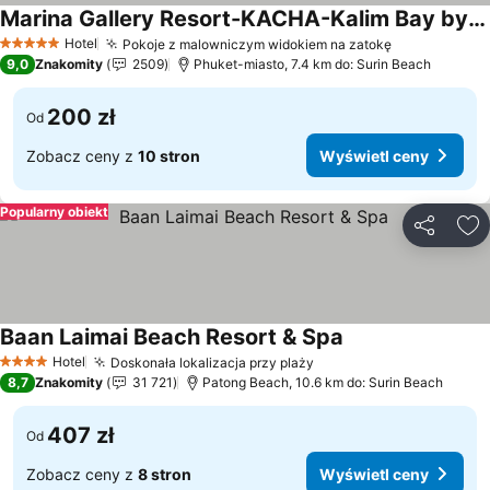
Marina Gallery Resort-KACHA-Kalim Bay by Sugar Marina Boutique Hotels
Wyświetl ceny
Hotel
Pokoje z malowniczym widokiem na zatokę
Wyświetl c
5 Kategoria
9,0
Znakomity
2509
Phuket-miasto, 7.4 km do: Surin Beach
200 zł
Od
Zobacz ceny z
10 stron
Wyświetl ceny
Popularny obiekt
Udostępni
Do
Baan Laimai Beach Resort & Spa
Wyświetl ceny
Hotel
Doskonała lokalizacja przy plaży
Wyświetl ceny
4 Kategoria
8,7
Znakomity
31 721
Patong Beach, 10.6 km do: Surin Beach
407 zł
Od
Zobacz ceny z
8 stron
Wyświetl ceny