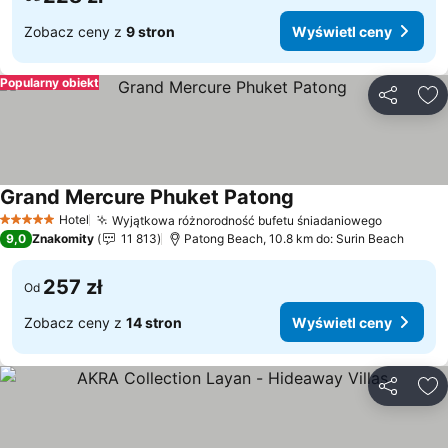
Zobacz ceny z
9 stron
Wyświetl ceny
Popularny obiekt
Udostępni
Do
Grand Mercure Phuket Patong
Wyświetl ceny
Hotel
Wyjątkowa różnorodność bufetu śniadaniowego
Wyświet
5 Kategoria
9,0
Znakomity
11 813
Patong Beach, 10.8 km do: Surin Beach
257 zł
Od
Zobacz ceny z
14 stron
Wyświetl ceny
Udostępni
Do