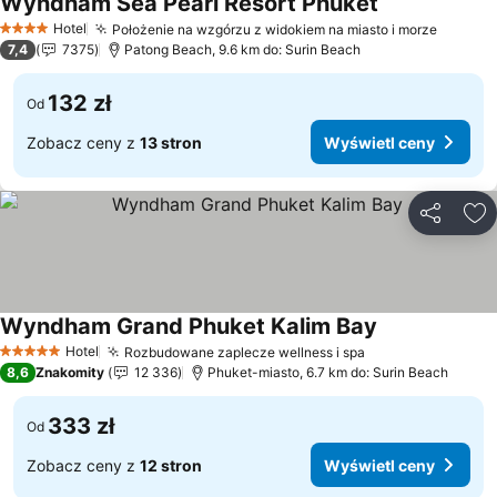
Wyndham Sea Pearl Resort Phuket
Wyświetl cen
Hotel
Położenie na wzgórzu z widokiem na miasto i morze
Wyświe
4 Kategoria
7,4
7375
Patong Beach, 9.6 km do: Surin Beach
132 zł
Od
Zobacz ceny z
13 stron
Wyświetl ceny
Udostępni
Do
Wyndham Grand Phuket Kalim Bay
Wyświetl ceny
Hotel
Rozbudowane zaplecze wellness i spa
Wyświetl ceny
5 Kategoria
8,6
Znakomity
12 336
Phuket-miasto, 6.7 km do: Surin Beach
333 zł
Od
Zobacz ceny z
12 stron
Wyświetl ceny