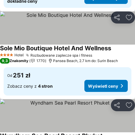
dokładne ceny
Udostępni
Do
Sole Mio Boutique Hotel And Wellness
Wyświetl 
Hotel
Rozbudowane zaplecze spa i fitness
Wyświetl ceny
4 Kategoria
9,3
Znakomity
1770
Pansea Beach, 2.7 km do: Surin Beach
251 zł
Od
Zobacz ceny z
4 stron
Wyświetl ceny
Udostępni
Do