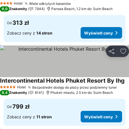
Wyświetl ceny
Hotel
Wiele odkrytych basenów
Wyświetl ceny
4 Kategoria
9,0
Znakomity
7944
Pansea Beach, 1.2 km do: Surin Beach
313 zł
Od
Zobacz ceny z
14 stron
Wyświetl ceny
Udostępni
Do
Intercontinental Hotels Phuket Resort By Ihg
W
Hotel
Bezpośredni dostęp do plaży przez podziemny tunel
Wyświ
5 Kategoria
9,4
Znakomity
8141
Phuket-miasto, 2.5 km do: Surin Beach
799 zł
Od
Zobacz ceny z
11 stron
Wyświetl ceny