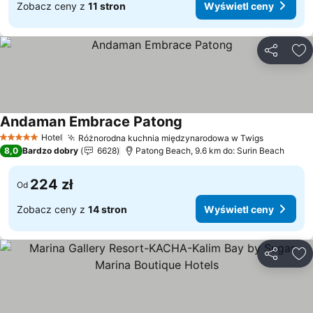
Zobacz ceny z
11 stron
Wyświetl ceny
Udostępni
Do
Andaman Embrace Patong
Wyświetl ceny
Hotel
Różnorodna kuchnia międzynarodowa w Twigs
Wyświetl
5 Kategoria
8,0
Bardzo dobry
6628
Patong Beach, 9.6 km do: Surin Beach
224 zł
Od
Zobacz ceny z
14 stron
Wyświetl ceny
Udostępni
Do