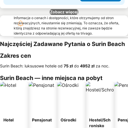
Zobacz więcej
Informacje o cenach i dostępności, które otrzymujemy od stron
rezerwacyjnych, nieustannie się zmieniają. To oznacza, że oferta,
którą znajdziesz na stronie rezerwacyjnej, nie zawsze będzie
identyczna z odpowiadającą jej ofertą na trivago.
Najczęściej Zadawane Pytania o Surin Beach
Zakres cen
Surin Beach: luksusowe hotele od
‎75 zł
do
‎4952 zł
za noc.
Surin Beach — inne miejsca na pobyt
Hotel
Pensjonat
Ośrodki
Hostel/Sch
Pens
ronisko