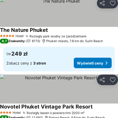
Udostępni
Do
The Nature Phuket
Wyświetl ceny
Hotel
Rozległy park wodny ze zjeżdżalniami
Wyświetl ceny
5 Kategoria
8,7
Znakomity
8175
Phuket-miasto, 7.8 km do: Surin Beach
249 zł
Od
Zobacz ceny z
3 stron
Wyświetl ceny
Udostępni
Do
Novotel Phuket Vintage Park Resort
Wyświetl ce
Hotel
Rozległy basen o powierzchni 2000 m²
Wyświetl ceny
4 Kategoria
8,8
Znakomity
12 692
Patong Beach, 9.8 km do: Surin Beach