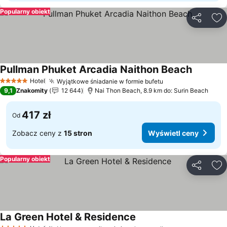
Popularny obiekt
Udostępni
Do
Pullman Phuket Arcadia Naithon Beach
Wyświetl
Hotel
Wyjątkowe śniadanie w formie bufetu
Wyświetl ceny
5 Kategoria
9,1
Znakomity
12 644
Nai Thon Beach, 8.9 km do: Surin Beach
417 zł
Od
Zobacz ceny z
15 stron
Wyświetl ceny
Popularny obiekt
Udostępni
Do
La Green Hotel & Residence
Wyświetl ceny