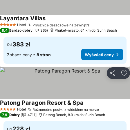
Layantara Villas
Wyświetl ceny
Hotel
Prysznice deszczowe na zewnątrz
Wyświetl ceny
5 Kategoria
8,4
Bardzo dobry
365
Phuket-miasto, 6.1 km do: Surin Beach
383 zł
Od
Zobacz ceny z
8 stron
Wyświetl ceny
Udostępni
Do
Patong Paragon Resort & Spa
Wyświetl ceny
Hotel
Różnorodne posiłki z widokiem na morze
Wyświetl cen
5 Kategoria
7,9
Dobry
4711
Patong Beach, 8.9 km do: Surin Beach
228 zł
Od