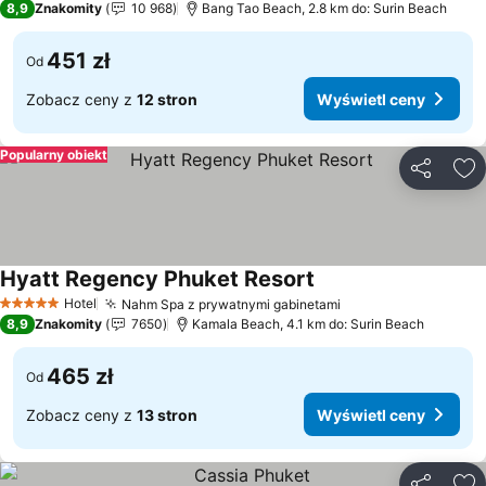
8,9
Znakomity
10 968
Bang Tao Beach, 2.8 km do: Surin Beach
451 zł
Od
Zobacz ceny z
12 stron
Wyświetl ceny
Popularny obiekt
Udostępni
Do
Hyatt Regency Phuket Resort
Wyświetl ceny
Hotel
Nahm Spa z prywatnymi gabinetami
Wyświetl ceny
5 Kategoria
8,9
Znakomity
7650
Kamala Beach, 4.1 km do: Surin Beach
465 zł
Od
Zobacz ceny z
13 stron
Wyświetl ceny