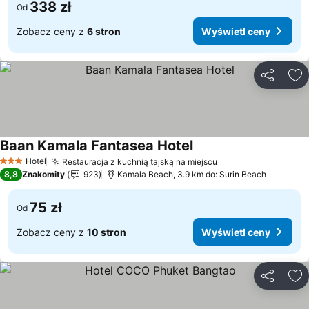
338 zł
Od
Zobacz ceny z
6 stron
Wyświetl ceny
Udostępni
Do
Baan Kamala Fantasea Hotel
Wyświetl ceny
Hotel
Restauracja z kuchnią tajską na miejscu
Wyświetl ceny
3 Kategoria
8,8
Znakomity
923
Kamala Beach, 3.9 km do: Surin Beach
75 zł
Od
Zobacz ceny z
10 stron
Wyświetl ceny
Udostępni
Do