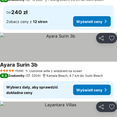
240 zł
Od
Zobacz ceny z
12 stron
Wyświetl ceny
Udostępni
Do
Ayara Surin 3b
Wyświetl ceny
Hotel
Ustronne wille z widokiem na ocean
Wyświetl ceny
5 Kategoria
9,3
Znakomity
2204
Kamala Beach, 4.7 km do: Surin Beach
Wybierz daty, aby sprawdzić
Wyświetl ceny
dokładne ceny
Udostępni
Do