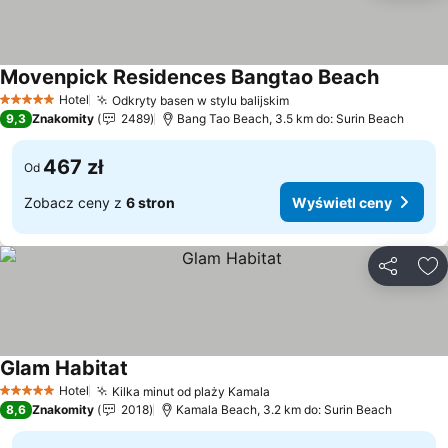
Movenpick Residences Bangtao Beach
Wyświetl
Hotel
Odkryty basen w stylu balijskim
Wyświetl ceny
5 Kategoria
9,3
Znakomity
2489
Bang Tao Beach, 3.5 km do: Surin Beach
467 zł
Od
Zobacz ceny z
6 stron
Wyświetl ceny
Udostępni
Do
Glam Habitat
Wyświetl ceny
Hotel
Kilka minut od plaży Kamala
Wyświetl ceny
5 Kategoria
8,6
Znakomity
2018
Kamala Beach, 3.2 km do: Surin Beach