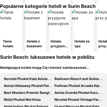
Popularne kategorie hoteli w Surin Beach
Tanie
Hotele z
Hotele
Hotele ze
Hote
hotele
basenem
przyjazne
spa
przy 
zwierzęto
m
Surin Beach: luksusowe hotele w pobliżu
Następujące hotele mogą Cię również zainteresować...
Novotel Phuket Kata Avista Resort & Spa
Radisson Resort and Suites Phuket
Avista Hideaway Phuket Patong - MGallery
Pullman Phuket Arcadia Naithon Beach
Best Western Premier Bangtao Beach Resort & Spa
Avista Grande Phuket Karon - MGallery
Meliá Phuket Mai Khao
Novotel Phuket Vintage Park Resort
Hotel Indigo Phuket Patong By Ihg
Grand Mercure Phuket Patong