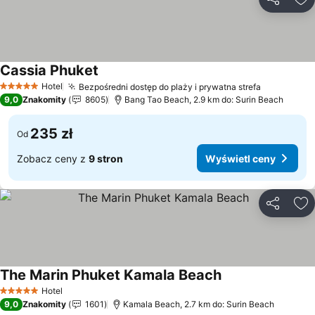
Udostępni
Do
Cassia Phuket
Wyświetl ceny
Hotel
Bezpośredni dostęp do plaży i prywatna strefa
Wyświetl 
5 Kategoria
9,0
Znakomity
8605
Bang Tao Beach, 2.9 km do: Surin Beach
235 zł
Od
Zobacz ceny z
9 stron
Wyświetl ceny
Udostępni
Do
The Marin Phuket Kamala Beach
Wyświetl ceny
Hotel
5 Kategoria
9,0
Znakomity
1601
Kamala Beach, 2.7 km do: Surin Beach