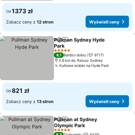
1373 zł
Od
Zobacz ceny z
12 stron
Wyświetl ceny
Pullman Sydney Hyde
Udostępnij
Dodaj do ulubionych
Park
5 Kategoria
8,1
Bardzo dobry
9717
0.6 km do: Ratusz Sydney
Kultowe widoki na Hyde Park
821 zł
Od
Zobacz ceny z
13 stron
Wyświetl ceny
Pullman at Sydney
Udostępnij
Dodaj do ulubionych
Olympic Park
5 Kategoria
8,7
Znakomity
6415