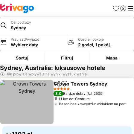
Ulubione
Zaloguj
Me
Cel podróży
Sydney
Przyjazd/wyjazd
Goście i pokoje
Wybierz daty
2 gości, 1 pokój.
Sortuj
Filtruj
Mapa
Sydney, Australia: luksusowe hotele
Jak prowizje wpływają na wyniki wyszukiwania
Crown Towers Sydney
Udostępnij
Dodaj do ulubionych
5 Kategoria
8,0
Bardzo dobry
2509
1.1 km do: Centrum
Basen bez krawędzi z widokiem na port