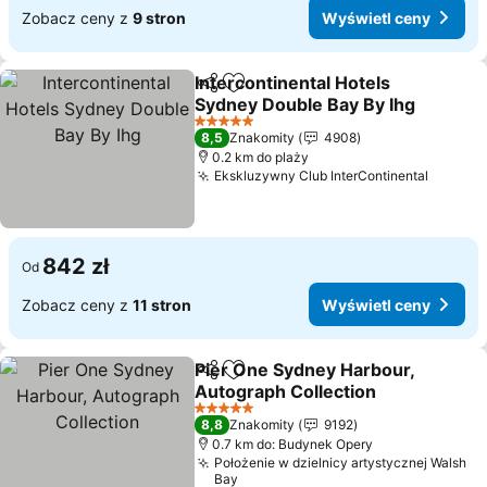
Zobacz ceny z
9 stron
Wyświetl ceny
Intercontinental Hotels
Udostępnij
Dodaj do ulubionych
Sydney Double Bay By Ihg
5 Kategoria
8,5
Znakomity
4908
0.2 km do plaży
Ekskluzywny Club InterContinental
842 zł
Od
Zobacz ceny z
11 stron
Wyświetl ceny
Pier One Sydney Harbour,
Udostępnij
Dodaj do ulubionych
Autograph Collection
5 Kategoria
8,8
Znakomity
9192
0.7 km do: Budynek Opery
Położenie w dzielnicy artystycznej Walsh
Bay