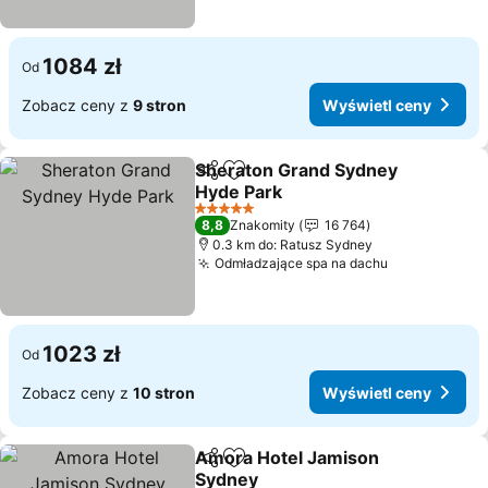
1084 zł
Od
Zobacz ceny z
9 stron
Wyświetl ceny
Sheraton Grand Sydney
Udostępnij
Dodaj do ulubionych
Hyde Park
5 Kategoria
8,8
Znakomity
16 764
0.3 km do: Ratusz Sydney
Odmładzające spa na dachu
1023 zł
Od
Zobacz ceny z
10 stron
Wyświetl ceny
Amora Hotel Jamison
Udostępnij
Dodaj do ulubionych
Sydney