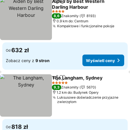
Aiden by Best Western
Udostępnij
Dodaj do ulubionych
Darling Harbour
4 Kategoria
8,6
Znakomity
8193
0.9 km do: Centrum
Kompaktowe i funkcjonalne pokoje
632 zł
Od
Zobacz ceny z
9 stron
Wyświetl ceny
The Langham, Sydney
Udostępnij
Dodaj do ulubionych
5 Kategoria
9,3
Znakomity
5670
1.2 km do: Budynek Opery
Luksusowe doświadczenie przyjazne
zwierzętom
818 zł
Od