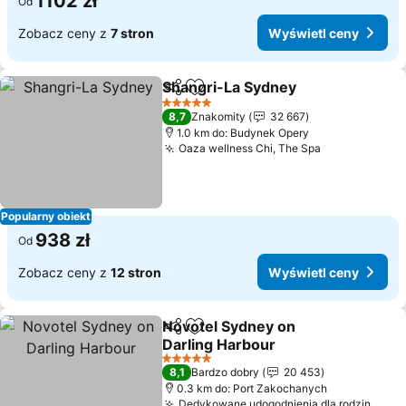
1102 zł
Od
Zobacz ceny z
7 stron
Wyświetl ceny
Shangri-La Sydney
Udostępnij
Dodaj do ulubionych
5 Kategoria
8,7
Znakomity
32 667
1.0 km do: Budynek Opery
Oaza wellness Chi, The Spa
Popularny obiekt
938 zł
Od
Zobacz ceny z
12 stron
Wyświetl ceny
Novotel Sydney on
Udostępnij
Dodaj do ulubionych
Darling Harbour
5 Kategoria
8,1
Bardzo dobry
20 453
0.3 km do: Port Zakochanych
Dedykowane udogodnienia dla rodzin