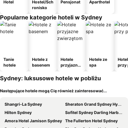
Hotel
Hostel/Sch
Pensjonat
Aparthotel
ronisko
Popularne kategorie hoteli w Sydney
Tanie
Hotele z
Hotele
Hotele ze
Hote
hotele
basenem
przyjazne
spa
przy 
zwierzęto
m
Sydney: luksusowe hotele w pobliżu
Następujące hotele mogą Cię również zainteresować...
Shangri-La Sydney
Sheraton Grand Sydney Hyde Park
Hilton Sydney
Sofitel Sydney Darling Harbour
Amora Hotel Jamison Sydney
The Fullerton Hotel Sydney