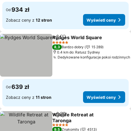
934 zł
Od
Zobacz ceny z
12 stron
Wyświetl ceny
Rydges World Square
Udostępnij
Dodaj do ulubionych
5 Kategoria
8,3
Bardzo dobry
15 289
0.4 km do: Ratusz Sydney
Dedykowane konfiguracje pokoi rodzinnych
639 zł
Od
Zobacz ceny z
11 stron
Wyświetl ceny
Wildlife Retreat at
Udostępnij
Dodaj do ulubionych
Taronga
5 Kategoria
9,5
Znakomity
4513