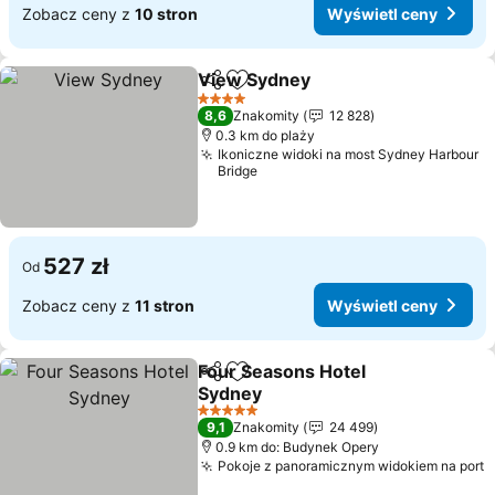
Zobacz ceny z
10 stron
Wyświetl ceny
View Sydney
Udostępnij
Dodaj do ulubionych
4 Kategoria
8,6
Znakomity
12 828
0.3 km do plaży
Ikoniczne widoki na most Sydney Harbour
Bridge
527 zł
Od
Zobacz ceny z
11 stron
Wyświetl ceny
Four Seasons Hotel
Udostępnij
Dodaj do ulubionych
Sydney
5 Kategoria
9,1
Znakomity
24 499
0.9 km do: Budynek Opery
Pokoje z panoramicznym widokiem na port