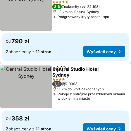
5 Kategoria
8,6
Znakomity
24 193
1.0 km do: Ratusz Sydney
Podgrzewany kryty basen i spa
790 zł
Od
Zobacz ceny z
11 stron
Wyświetl ceny
Central Studio Hotel
Udostępnij
Dodaj do ulubionych
Sydney
4 Kategoria
7,3
9393
1.1 km do: Port Zakochanych
Pokoje z potrójnie przeszklonymi oknami i
widokiem na miasto
358 zł
Od
Zobacz ceny z
11 stron
Wyświetl ceny