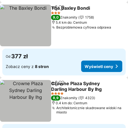
The Baxley Bondi
Udostępnij
Dodaj do ulubionych
3 Kategoria
9,0
Znakomity
1758
5.4 km do: Centrum
Bezproblemowa cyfrowa odprawa
377 zł
Od
Zobacz ceny z
8 stron
Wyświetl ceny
Crowne Plaza Sydney
Udostępnij
Dodaj do ulubionych
Darling Harbour By Ihg
4 Kategoria
8,9
Znakomity
4323
0.4 km do: Centrum
Architektonicznie skadrowane widoki na
miasto