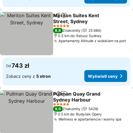
Meriton Suites Kent
Udostępnij
Dodaj do ulubionych
Street, Sydney
5 Kategoria
8,6
Znakomity
25 684
0.3 km do: Ratusz Sydney
Apartamenty Altitude z widokiem na port
743 zł
Od
Zobacz ceny z
5 stron
Wyświetl ceny
Pullman Quay Grand
Udostępnij
Dodaj do ulubionych
Sydney Harbour
5 Kategoria
9,0
Znakomity
5429
0.5 km do: Budynek Opery
Wellness w apartamencie i wanny spa