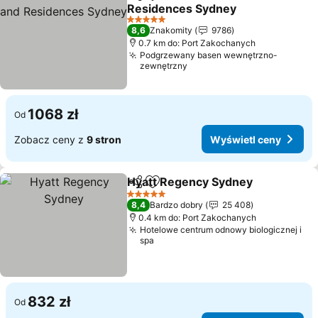
Udostępnij
Dodaj do ulubionych
Residences Sydney
5 Kategoria
8,6
Znakomity
9786
0.7 km do: Port Zakochanych
Podgrzewany basen wewnętrzno-
zewnętrzny
1068 zł
Od
Zobacz ceny z
9 stron
Wyświetl ceny
Hyatt Regency Sydney
Udostępnij
Dodaj do ulubionych
5 Kategoria
8,4
Bardzo dobry
25 408
0.4 km do: Port Zakochanych
Hotelowe centrum odnowy biologicznej i
spa
832 zł
Od