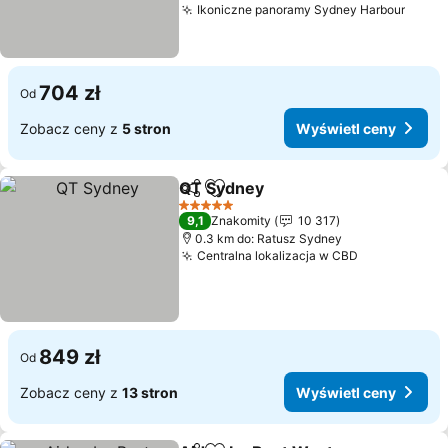
Ikoniczne panoramy Sydney Harbour
704 zł
Od
Zobacz ceny z
5 stron
Wyświetl ceny
QT Sydney
Udostępnij
Dodaj do ulubionych
5 Kategoria
9,1
Znakomity
10 317
0.3 km do: Ratusz Sydney
Centralna lokalizacja w CBD
849 zł
Od
Zobacz ceny z
13 stron
Wyświetl ceny