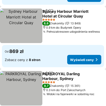
Sydney Harbour Marriott
Udostępnij
Dodaj do ulubionych
Hotel at Circular Quay
5 Kategoria
8,6
Znakomity
13 849
0.9 km do: Budynek Opery
Pełnozakresowe udogodnienia wellness
869 zł
Od
Zobacz ceny z
8 stron
Wyświetl ceny
PARKROYAL Darling
Udostępnij
Dodaj do ulubionych
Harbour, Sydney
5 Kategoria
8,7
Znakomity
15 361
0.3 km do: Port Zakochanych
Widoki na fajerwerki w sobotnią noc