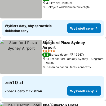
4.6 km do: Centrum
Pokoje z widokiem na zwierzęta
Wybierz daty, aby sprawdzić
Wyświetl ceny
dokładne ceny
Stamford Plaza Sydney
Udostępnij
Dodaj do ulubionych
Airport
5 Kategoria
8,3
Bardzo dobry
19 987
1.1 km do: Port Lotniczy Sydney - Kingsford
Smith
Basen na dachu i taras słoneczny
510 zł
Od
Zobacz ceny z
12 stron
Wyświetl ceny
The Fullerton Hotel