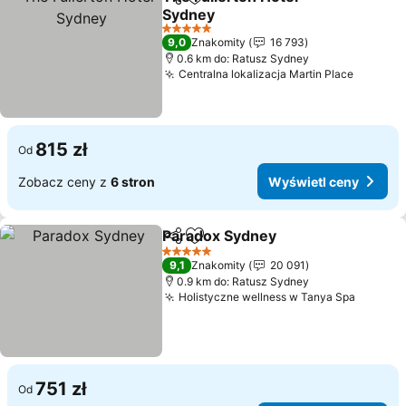
Udostępnij
Dodaj do ulubionych
Sydney
5 Kategoria
9,0
Znakomity
16 793
0.6 km do: Ratusz Sydney
Centralna lokalizacja Martin Place
815 zł
Od
Zobacz ceny z
6 stron
Wyświetl ceny
Paradox Sydney
Udostępnij
Dodaj do ulubionych
5 Kategoria
9,1
Znakomity
20 091
0.9 km do: Ratusz Sydney
Holistyczne wellness w Tanya Spa
751 zł
Od