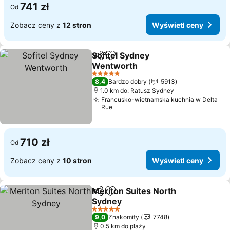
741 zł
Od
Zobacz ceny z
12 stron
Wyświetl ceny
Sofitel Sydney
Udostępnij
Dodaj do ulubionych
Wentworth
5 Kategoria
8,4
Bardzo dobry
5913
1.0 km do: Ratusz Sydney
Francusko-wietnamska kuchnia w Delta
Rue
710 zł
Od
Zobacz ceny z
10 stron
Wyświetl ceny
Meriton Suites North
Udostępnij
Dodaj do ulubionych
Sydney
5 Kategoria
9,0
Znakomity
7748
0.5 km do plaży