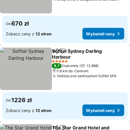
670 zł
Od
Zobacz ceny z
12 stron
Wyświetl ceny
Sofitel Sydney Darling
Udostępnij
Dodaj do ulubionych
Harbour
5 Kategoria
8,7
Znakomity
13 888
0.8 km do: Centrum
Holistyczne sanktuarium Sofitel SPA
1226 zł
Od
Zobacz ceny z
12 stron
Wyświetl ceny
The Star Grand Hotel and