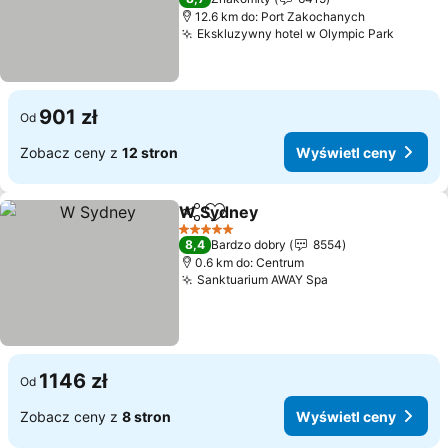
12.6 km do: Port Zakochanych
Ekskluzywny hotel w Olympic Park
901 zł
Od
Zobacz ceny z
12 stron
Wyświetl ceny
W Sydney
Udostępnij
Dodaj do ulubionych
5 Kategoria
8,4
Bardzo dobry
8554
0.6 km do: Centrum
Sanktuarium AWAY Spa
1146 zł
Od
Zobacz ceny z
8 stron
Wyświetl ceny