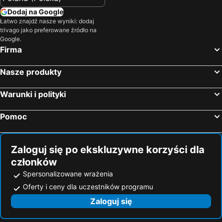
QT Sydney
57 Hotel
Dodaj na Google
Łatwo znajdź nasze wyniki: dodaj
The Darling
The Sebel Quay West Suites Sydney
trivago jako preferowane źródło na
Park Hyatt Sydney
Hotel Morris Sydney - Handwritten Collection
Google.
Firma
The William Inglis Hotel Warwick Farm - MGallery Collection
Ramada Hotel & Suites by Wyndham Sydney Cabramatta
Crown Towers Sydney
Wildlife Retreat at Taronga
Nasze produkty
Central Studio Hotel Sydney
Kimpton Margot Sydney By Ihg
Warunki i polityki
SKYE Suites Sydney
Meriton Suites Pitt Street, Sydney
The Porter House Hotel Sydney - MGallery
Pomoc
Zaloguj się po ekskluzywne korzyści dla
członków
Spersonalizowane wrażenia
Oferty i ceny dla uczestników programu
Zaloguj się