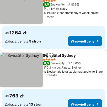
5 Kategoria
8,5
Znakomity
8356
0.1 km do plaży
Pokoje z panoramicznym widokiem na
ocean
1264 zł
Od
Zobacz ceny z
9 stron
Wyświetl ceny
Swissôtel Sydney
Udostępnij
Dodaj do ulubionych
5 Kategoria
8,5
Znakomity
13 606
0.3 km do: Ratusz Sydney
Doskonała lokalizacja naprzeciwko State
Theatre
763 zł
Od
Zobacz ceny z
13 stron
Wyświetl ceny