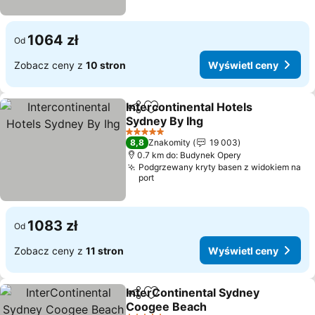
1064 zł
Od
Zobacz ceny z
10 stron
Wyświetl ceny
Intercontinental Hotels
Udostępnij
Dodaj do ulubionych
Sydney By Ihg
5 Kategoria
8,8
Znakomity
19 003
0.7 km do: Budynek Opery
Podgrzewany kryty basen z widokiem na
port
1083 zł
Od
Zobacz ceny z
11 stron
Wyświetl ceny
InterContinental Sydney
Udostępnij
Dodaj do ulubionych
Coogee Beach