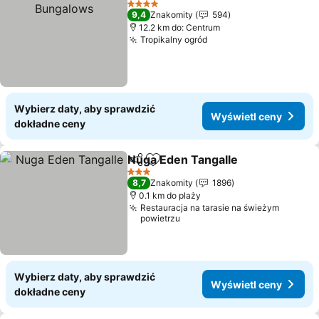
4 Kategoria
9,4
Znakomity
594
12.2 km do: Centrum
Tropikalny ogród
Wybierz daty, aby sprawdzić
Wyświetl ceny
dokładne ceny
Nuga Eden Tangalle
Udostępnij
Dodaj do ulubionych
3 Kategoria
8,7
Znakomity
1896
0.1 km do plaży
Restauracja na tarasie na świeżym
powietrzu
Wybierz daty, aby sprawdzić
Wyświetl ceny
dokładne ceny