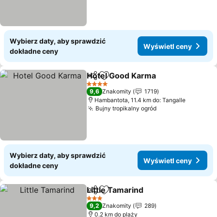
Wybierz daty, aby sprawdzić
Wyświetl ceny
dokładne ceny
Hotel Good Karma
Udostępnij
Dodaj do ulubionych
4 Kategoria
9,6
Znakomity
1719
Hambantota, 11.4 km do: Tangalle
Bujny tropikalny ogród
Wybierz daty, aby sprawdzić
Wyświetl ceny
dokładne ceny
Little Tamarind
Udostępnij
Dodaj do ulubionych
3 Kategoria
9,2
Znakomity
289
0.2 km do plaży