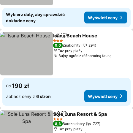
Wybierz daty, aby sprawdzić
Wyświetl ceny
dokładne ceny
Isana Beach House
Udostępnij
Dodaj do ulubionych
3 Kategoria
9,0
Znakomity
294
Tuż przy plaży
Bujny ogród z różnorodną fauną
190 zł
Od
Zobacz ceny z
6 stron
Wyświetl ceny
Sole Luna Resort & Spa
Udostępnij
Dodaj do ulubionych
3 Kategoria
8,3
Bardzo dobry
727
Tuż przy plaży