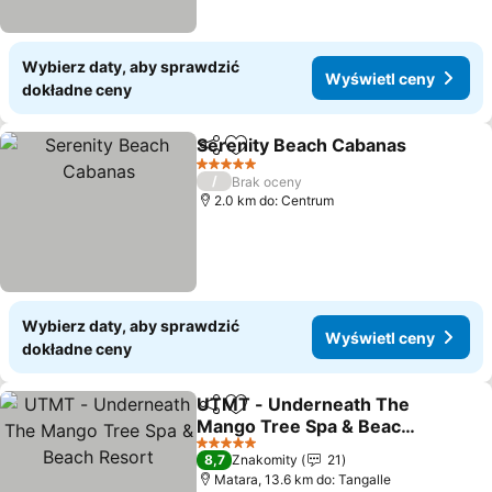
Wybierz daty, aby sprawdzić
Wyświetl ceny
dokładne ceny
Serenity Beach Cabanas
Udostępnij
Dodaj do ulubionych
5 Kategoria
/
Brak oceny
2.0 km do: Centrum
Wybierz daty, aby sprawdzić
Wyświetl ceny
dokładne ceny
UTMT - Underneath The
Udostępnij
Dodaj do ulubionych
Mango Tree Spa & Beach
Resort
5 Kategoria
8,7
Znakomity
21
Matara, 13.6 km do: Tangalle