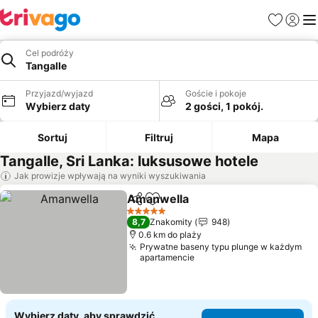
Ulubione
Zaloguj
Me
Cel podróży
Tangalle
Przyjazd/wyjazd
Goście i pokoje
Wybierz daty
2 gości, 1 pokój.
Sortuj
Filtruj
Mapa
Tangalle, Sri Lanka: luksusowe hotele
Jak prowizje wpływają na wyniki wyszukiwania
Amanwella
Udostępnij
Dodaj do ulubionych
5 Kategoria
8,7
Znakomity
948
0.6 km do plaży
Prywatne baseny typu plunge w każdym
apartamencie
Wybierz daty, aby sprawdzić