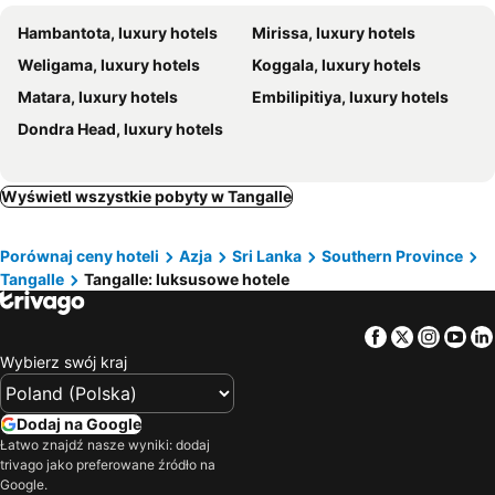
Hambantota, luxury hotels
Mirissa, luxury hotels
Weligama, luxury hotels
Koggala, luxury hotels
Matara, luxury hotels
Embilipitiya, luxury hotels
Dondra Head, luxury hotels
Wyświetl wszystkie pobyty w Tangalle
Porównaj ceny hoteli
Azja
Sri Lanka
Southern Province
Tangalle
Tangalle: luksusowe hotele
Facebook
Twitter
Insta
Yo
Wybierz swój kraj
Dodaj na Google
Łatwo znajdź nasze wyniki: dodaj
trivago jako preferowane źródło na
Google.