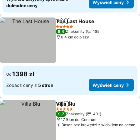
Wyświetl ceny
dokładne ceny
The Last House
Udostępnij
Dodaj do ulubionych
5 Kategoria
9,4
Znakomity
185
0.4 km do plaży
1398 zł
Od
Zobacz ceny z
5 stron
Wyświetl ceny
Villa Blu
Udostępnij
Dodaj do ulubionych
5 Kategoria
9,7
Znakomity
401
17.9 km do: Centrum
Basen bez krawędzi z widokiem na ocean