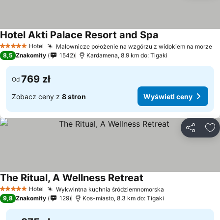
Hotel Akti Palace Resort and Spa
Hotel
Malownicze położenie na wzgórzu z widokiem na morze
5 Kategoria
8,5
Znakomity
1542
Kardamena, 8.9 km do: Tigaki
769 zł
Od
Zobacz ceny z
8 stron
Wyświetl ceny
Udostępni
Do
The Ritual, A Wellness Retreat
Hotel
Wykwintna kuchnia śródziemnomorska
5 Kategoria
9,8
Znakomity
129
Kos-miasto, 8.3 km do: Tigaki