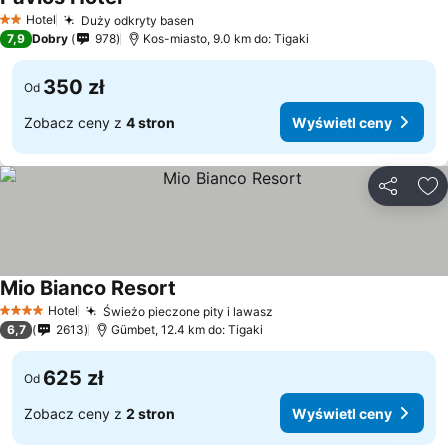
Hotel
Duży odkryty basen
2 Kategoria
7,9
Dobry
978
Kos-miasto, 9.0 km do: Tigaki
350 zł
Od
Zobacz ceny z
4 stron
Wyświetl ceny
Udostępni
Do
Mio Bianco Resort
Hotel
Świeżo pieczone pity i lawasz
4 Kategoria
6,7
2613
Gümbet, 12.4 km do: Tigaki
625 zł
Od
Zobacz ceny z
2 stron
Wyświetl ceny