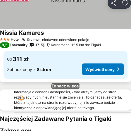
Udostępni
Do
Nissia Kamares
Hotel
Stylowe, niedawno odnowione pokoje
3 Kategoria
9,5
Znakomity
1715
Kardamena, 12.5 km do: Tigaki
311 zł
Od
Zobacz ceny z
8 stron
Wyświetl ceny
Zobacz więcej
Informacje o cenach i dostępności, które otrzymujemy od stron
rezerwacyjnych, nieustannie się zmieniają. To oznacza, że oferta,
którą znajdziesz na stronie rezerwacyjnej, nie zawsze będzie
identyczna z odpowiadającą jej ofertą na trivago.
Najczęściej Zadawane Pytania o Tigaki
Zakres cen