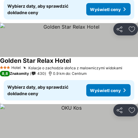
Wybierz daty, aby sprawdzić
Wyświetl ceny
dokładne ceny
Udostępni
Do
Golden Star Relax Hotel
Hotel
Kolacje o zachodzie słońca z malowniczymi widokami
3 Kategoria
8,8
Znakomity
430
0.9 km do: Centrum
Wybierz daty, aby sprawdzić
Wyświetl ceny
dokładne ceny
Udostępni
Do