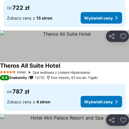
722 zł
Od
Zobacz ceny z
15 stron
Wyświetl ceny
Udostępni
Do
Theros All Suite Hotel
Hotel
Spa wellness z ziołami Hipokratesa
5 Kategoria
9,5
Znakomity
1373
Kos-miasto, 9.1 km do: Tigaki
787 zł
Od
Zobacz ceny z
4 stron
Wyświetl ceny
Udostępni
Do