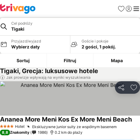
Ulubione
Zaloguj
Me
Cel podróży
Tigaki
Przyjazd/wyjazd
Goście i pokoje
Wybierz daty
2 gości, 1 pokój.
Sortuj
Filtruj
Mapa
Tigaki, Grecja: luksusowe hotele
Jak prowizje wpływają na wyniki wyszukiwania
Udostępni
Do
Ananea More Meni Kos Ex More Meni Beach
Hotel
Ekskluzywne junior suity ze wspólnym basenem
4 Kategoria
8,8
Znakomity
1986
0.2 km do plaży