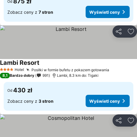
875 zł
Od
Zobacz ceny z
7 stron
Wyświetl ceny
Udostępni
Do
Lambi Resort
Hotel
Posiłki w formie bufetu z pokazem gotowania
4 Kategoria
8,1
Bardzo dobry
991
Lambi, 8.3 km do: Tigaki
430 zł
Od
Zobacz ceny z
3 stron
Wyświetl ceny
Udostępni
Do