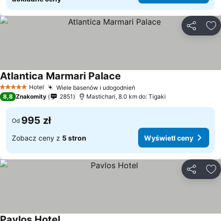
Udostępni
Do
Atlantica Marmari Palace
Hotel
Wiele basenów i udogodnień
5 Kategoria
8,8
Znakomity
2851
Mastichari, 8.0 km do: Tigaki
995 zł
Od
Zobacz ceny z
5 stron
Wyświetl ceny
Udostępni
Do
Pavlos Hotel