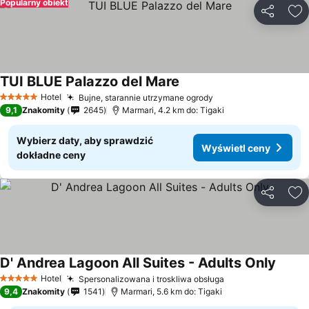
Popularny obiekt
Udostępni
Do
TUI BLUE Palazzo del Mare
Hotel
Bujne, starannie utrzymane ogrody
5 Kategoria
9,1
Znakomity
2645
Marmari, 4.2 km do: Tigaki
Wybierz daty, aby sprawdzić
Wyświetl ceny
dokładne ceny
Udostępni
Do
D' Andrea Lagoon All Suites - Adults Only
Hotel
Spersonalizowana i troskliwa obsługa
5 Kategoria
9,4
Znakomity
1541
Marmari, 5.6 km do: Tigaki