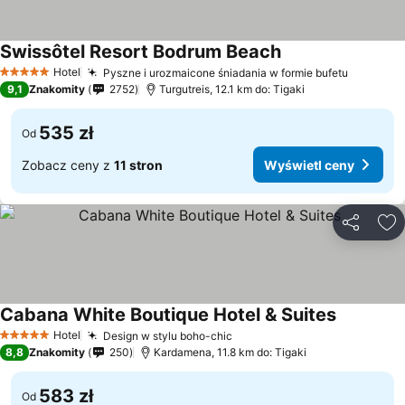
Swissôtel Resort Bodrum Beach
Hotel
Pyszne i urozmaicone śniadania w formie bufetu
5 Kategoria
9,1
Znakomity
2752
Turgutreis, 12.1 km do: Tigaki
535 zł
Od
Zobacz ceny z
11 stron
Wyświetl ceny
Udostępni
Do
Cabana White Boutique Hotel & Suites
Hotel
Design w stylu boho-chic
5 Kategoria
8,8
Znakomity
250
Kardamena, 11.8 km do: Tigaki
583 zł
Od