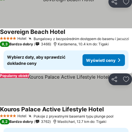
Udostępni
Do
Sovereign Beach Hotel
Hotel
Bungalowy z bezpośrednim dostępem do basenu i jacuzzi
5 Kategoria
8,3
Bardzo dobry
3466
Kardamena, 10.4 km do: Tigaki
Wybierz daty, aby sprawdzić
Wyświetl ceny
dokładne ceny
Popularny obiekt
Udostępni
Do
Kouros Palace Active Lifestyle Hotel
Hotel
Pokoje z prywatnymi basenami typu plunge pool
5 Kategoria
8,2
Bardzo dobry
3762
Mastichari, 12.7 km do: Tigaki