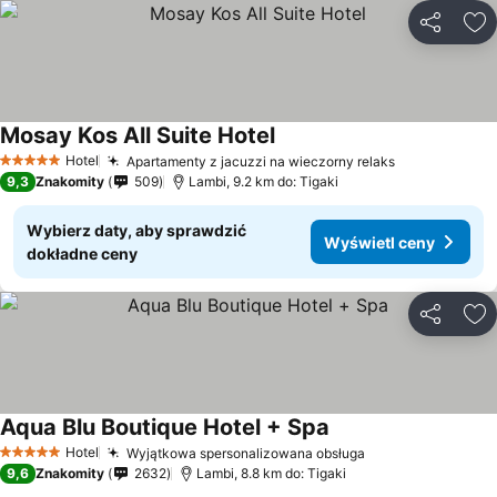
Udostępni
Do
Mosay Kos All Suite Hotel
Hotel
Apartamenty z jacuzzi na wieczorny relaks
5 Kategoria
9,3
Znakomity
509
Lambi, 9.2 km do: Tigaki
Wybierz daty, aby sprawdzić
Wyświetl ceny
dokładne ceny
Udostępni
Do
Aqua Blu Boutique Hotel + Spa
Hotel
Wyjątkowa spersonalizowana obsługa
5 Kategoria
9,6
Znakomity
2632
Lambi, 8.8 km do: Tigaki