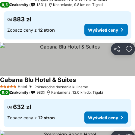
5 Kategoria
9,5
Znakomity
1331
Kos-miasto, 9.8 km do: Tigaki
883 zł
Od
Zobacz ceny z
12 stron
Wyświetl ceny
Udostępni
Do
Cabana Blu Hotel & Suites
Hotel
Różnorodne doznania kulinarne
5 Kategoria
9,0
Znakomity
983
Kardamena, 12.0 km do: Tigaki
632 zł
Od
Zobacz ceny z
12 stron
Wyświetl ceny