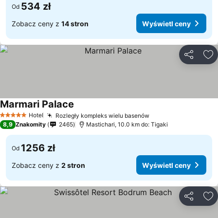
534 zł
Od
Zobacz ceny z
14 stron
Wyświetl ceny
Udostępni
Do
Marmari Palace
Hotel
Rozległy kompleks wielu basenów
5 Kategoria
8,9
Znakomity
2465
Mastichari, 10.0 km do: Tigaki
1256 zł
Od
Zobacz ceny z
2 stron
Wyświetl ceny
Udostępni
Do