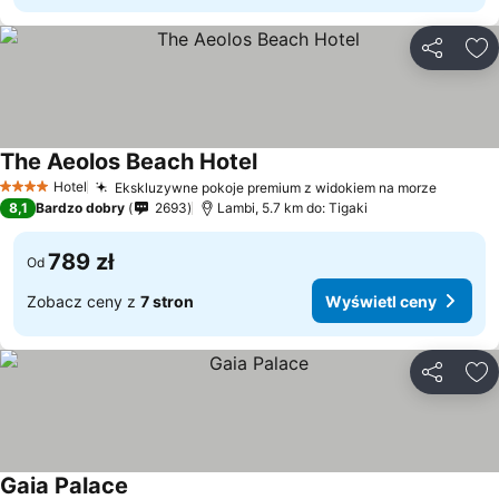
Udostępni
Do
The Aeolos Beach Hotel
Hotel
Ekskluzywne pokoje premium z widokiem na morze
4 Kategoria
8,1
Bardzo dobry
2693
Lambi, 5.7 km do: Tigaki
789 zł
Od
Zobacz ceny z
7 stron
Wyświetl ceny
Udostępni
Do
Gaia Palace