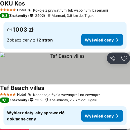
OKU Kos
Hotel
Pokoje z prywatnymi lub wspólnymi basenami
5 Kategoria
9,3
Znakomity
2402
Marmari, 3.9 km do: Tigaki
1003 zł
Od
Zobacz ceny z
12 stron
Wyświetl ceny
Udostępni
Do
Taf Beach villas
Hotel
Koncepcja życia wewnątrz i na zewnątrz
5 Kategoria
9,9
Znakomity
235
Kos-miasto, 2.7 km do: Tigaki
Wybierz daty, aby sprawdzić
Wyświetl ceny
dokładne ceny