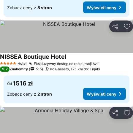
Zobacz ceny z
8 stron
Wyświetl ceny
Udostępni
Do
NISSEA Boutique Hotel
Hotel
Ekskluzywny dostęp do restauracji Avli
5 Kategoria
9,7
Znakomity
515
Kos-miasto, 12.1 km do: Tigaki
1516 zł
Od
Zobacz ceny z
2 stron
Wyświetl ceny
Udostępni
Do