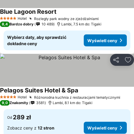
Blue Lagoon Resort
Hotel
Rozległy park wodny ze zjeżdżalniami
5 Kategoria
8,4
Bardzo dobry
10 489
Lambi, 7.5 km do: Tigaki
Wybierz daty, aby sprawdzić
Wyświetl ceny
dokładne ceny
Udostępni
Do
Pelagos Suites Hotel & Spa
Hotel
Różnorodna kuchnia z restauracjami tematycznymi
5 Kategoria
9,0
Znakomity
3581
Lambi, 8.1 km do: Tigaki
289 zł
Od
Zobacz ceny z
12 stron
Wyświetl ceny