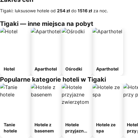
Tigaki: luksusowe hotele od
‎254 zł
do
‎1516 zł
za noc.
Tigaki — inne miejsca na pobyt
Hotel
Aparthotel
Ośrodki
Aparthotel
Popularne kategorie hoteli w Tigaki
Tanie
Hotele z
Hotele
Hotele ze
Hote
hotele
basenem
przyjazne
spa
przy 
zwierzęto