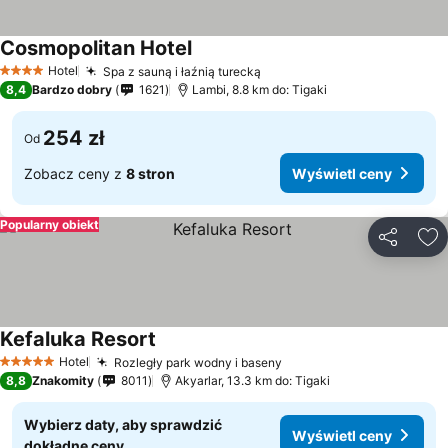
Cosmopolitan Hotel
Hotel
Spa z sauną i łaźnią turecką
4 Kategoria
8,4
Bardzo dobry
1621
Lambi, 8.8 km do: Tigaki
254 zł
Od
Zobacz ceny z
8 stron
Wyświetl ceny
Popularny obiekt
Udostępni
Do
Kefaluka Resort
Hotel
Rozległy park wodny i baseny
5 Kategoria
8,8
Znakomity
8011
Akyarlar, 13.3 km do: Tigaki
Wybierz daty, aby sprawdzić
Wyświetl ceny
dokładne ceny