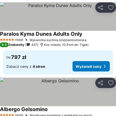
Udostępni
Do
Paralos Kyma Dunes Adults Only
Hotel
Wykwintna kuchnia śródziemnomorska
5 Kategoria
9,0
Znakomity
427
Kos-miasto, 10.9 km do: Tigaki
797 zł
Od
Zobacz ceny z
4 stron
Wyświetl ceny
Udostępni
Do
Albergo Gelsomino
Hotel
Wyjątkowe śniadanie z widokiem na morze