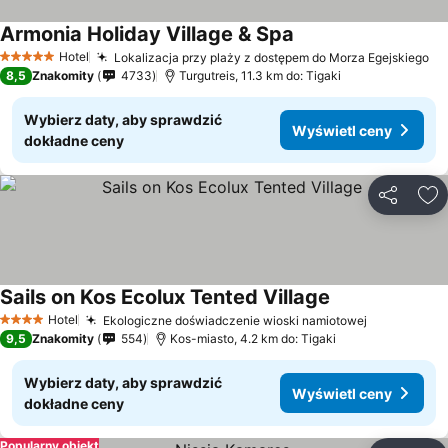
Armonia Holiday Village & Spa
Hotel
Lokalizacja przy plaży z dostępem do Morza Egejskiego
5 Kategoria
8,5
Znakomity
4733
Turgutreis, 11.3 km do: Tigaki
Wybierz daty, aby sprawdzić
Wyświetl ceny
dokładne ceny
Udostępni
Do
Sails on Kos Ecolux Tented Village
Hotel
Ekologiczne doświadczenie wioski namiotowej
4 Kategoria
9,5
Znakomity
554
Kos-miasto, 4.2 km do: Tigaki
Wybierz daty, aby sprawdzić
Wyświetl ceny
dokładne ceny
Popularny obiekt