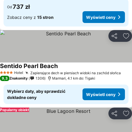
737 zł
Od
Zobacz ceny z
15 stron
Wyświetl ceny
Udostępni
Do
Sentido Pearl Beach
Hotel
Zapierające dech w piersiach widoki na zachód słońca
4 Kategoria
9,3
Znakomity
1306
Marmari, 4.1 km do: Tigaki
Wybierz daty, aby sprawdzić
Wyświetl ceny
dokładne ceny
Popularny obiekt
Udostępni
Do