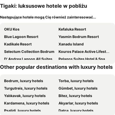
m
Tigaki: luksusowe hotele w pobliżu
Następujące hotele mogą Cię również zainteresować...
OKU Kos
Kefaluka Resort
Blue Lagoon Resort
Yasmin Bodrum Resort
Kadikale Resort
Xanadu Island
Selectum Collection Bodrum
Kouros Palace Active Lifestyle Hotel
D' Andrea Lagoon All Suites - Adults Only
Pelagos Suites Hotel & Spa
Other popular destinations with luxury hotels
Kipriotis Maris Suites
Grand Blue Beach Hotel
Sovereign Beach Hotel
Arin Resort Bodrum
Bodrum, luxury hotels
Torba, luxury hotels
Armonia Holiday Village & Spa
Porto Bello Beach
Turgutreis, luxury hotels
Gümbet, luxury hotels
Cabana Blu Hotel & Suites
Radisson Collection Hotel, Bodrum
Yalıkavak, luxury hotels
Bitez, luxury hotels
Gaia Palace
Blue Lagoon Village
Kardamena, luxury hotels
Akyarlar, luxury hotels
Mosay Kos All Suite Hotel
Swissôtel Resort Bodrum Beach
Psalidi, luxury hotels
Datça, luxury hotels
Pavlos Hotel
Mio Bianco Resort