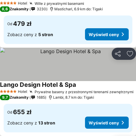
Hotel
Wille z prywatnymi basenami
5 Kategoria
8,6
Znakomity
3230
Mastichari, 6.9 km do: Tigaki
479 zł
Od
Zobacz ceny z
5 stron
Wyświetl ceny
Udostępni
Do
Lango Design Hotel & Spa
Hotel
Prywatne baseny z przestronnymi terenami zewnętrznymi
5 Kategoria
9,7
Znakomity
1685
Lambi, 8.7 km do: Tigaki
655 zł
Od
Zobacz ceny z
13 stron
Wyświetl ceny