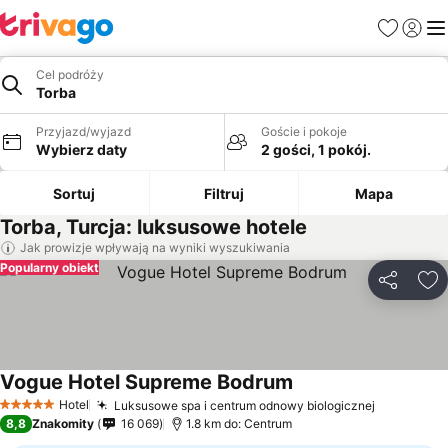
Ulubione
Zaloguj
Me
Cel podróży
Torba
Przyjazd/wyjazd
Goście i pokoje
Wybierz daty
2 gości, 1 pokój.
Sortuj
Filtruj
Mapa
Torba, Turcja: luksusowe hotele
Jak prowizje wpływają na wyniki wyszukiwania
Popularny obiekt
Udostępni
Do
Vogue Hotel Supreme Bodrum
Hotel
Luksusowe spa i centrum odnowy biologicznej
5 Kategoria
8,8
Znakomity
16 069
1.8 km do: Centrum