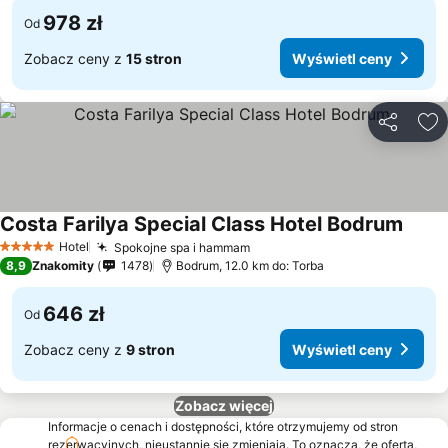
978 zł
Od
Zobacz ceny z
15 stron
Wyświetl ceny
Udostępni
Do
Costa Farilya Special Class Hotel Bodrum
Hotel
Spokojne spa i hammam
5 Kategoria
8,9
Znakomity
1478
Bodrum, 12.0 km do: Torba
646 zł
Od
Zobacz ceny z
9 stron
Wyświetl ceny
Zobacz więcej
Informacje o cenach i dostępności, które otrzymujemy od stron
rezerwacyjnych, nieustannie się zmieniają. To oznacza, że oferta,