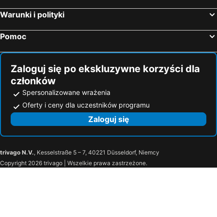
Arts Hotel Bodrum Yalikavak
Blue Point Hotel Yalikavak
Warunki i polityki
Casa dell'Arte Hotel of Arts & Leisure
Thor Luxury Hotel & Villas
Pomoc
Mavilu Luxury Hotel
Lvzz Hotel
Flag Suites +12
Very Chic Hotel Adult Only
Zaloguj się po ekskluzywne korzyści dla
Mare Deluxe Residences & Villas
członków
Spersonalizowane wrażenia
Oferty i ceny dla uczestników programu
Zaloguj się
trivago N.V.
, Kesselstraße 5 – 7, 40221 Düsseldorf, Niemcy
Copyright 2026 trivago | Wszelkie prawa zastrzeżone.