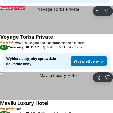
Popularny obiekt
Udostępni
Do
Voyage Torba Private
Hotel
Bogate opcje gastronomiczne a la carte
5 Kategoria
9,5
Znakomity
11 481
Bodrum, 0.5 km do: Torba
Wybierz daty, aby sprawdzić
Wyświetl ceny
dokładne ceny
Udostępni
Do
Mavilu Luxury Hotel
Hotel
5 Kategoria