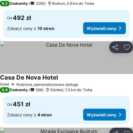
9,2
Znakomity
2285
Bodrum, 5.9 km do: Torba
492 zł
Od
Zobacz ceny z
10 stron
Wyświetl ceny
Udostępni
Do
Casa De Nova Hotel
Hotel
Rodzinna, spersonalizowana obsługa
9,6
Znakomity
566
Gümbet, 7.3 km do: Torba
451 zł
Od
Zobacz ceny z
4 stron
Wyświetl ceny