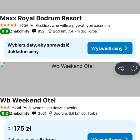
Maxx Royal Bodrum Resort
Hotel
Ekskluzywne wille z prywatnymi basenami
5 Kategoria
9,6
Znakomity
852
Bodrum, 7.4 km do: Torba
Wybierz daty, aby sprawdzić
Wyświetl ceny
dokładne ceny
Udostępni
Do
Wb Weekend Otel
Hotel
Nowoczesne deszczownice
3 Kategoria
9,2
Znakomity
363
Bodrum, 6.6 km do: Torba
175 zł
Od
Zobacz ceny z
6 stron
Wyświetl ceny