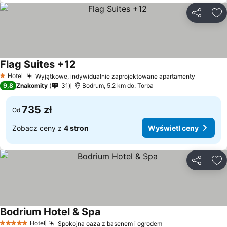
Udostępni
Do
Flag Suites +12
Hotel
Wyjątkowe, indywidualnie zaprojektowane apartamenty
1 Kategoria
9,8
Znakomity
31
Bodrum, 5.2 km do: Torba
735 zł
Od
Zobacz ceny z
4 stron
Wyświetl ceny
Udostępni
Do
Bodrium Hotel & Spa
Hotel
Spokojna oaza z basenem i ogrodem
5 Kategoria