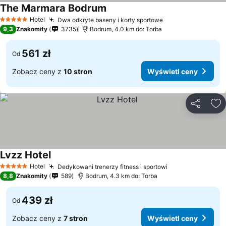
The Marmara Bodrum
Hotel
Dwa odkryte baseny i korty sportowe
5 Kategoria
9,3
Znakomity
3735
Bodrum, 4.0 km do: Torba
561 zł
Od
Zobacz ceny z
10 stron
Wyświetl ceny
Udostępni
Do
Lvzz Hotel
Hotel
Dedykowani trenerzy fitness i sportowi
5 Kategoria
8,8
Znakomity
589
Bodrum, 4.3 km do: Torba
439 zł
Od
Zobacz ceny z
7 stron
Wyświetl ceny