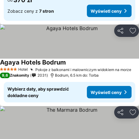
370 zł
Od
Zobacz ceny z
7 stron
Wyświetl ceny
Udostępni
Do
Agaya Hotels Bodrum
Hotel
Pokoje z balkonami i malowniczym widokiem na morze
5 Kategoria
9,6
Znakomity
2031
Bodrum, 6.5 km do: Torba
Wybierz daty, aby sprawdzić
Wyświetl ceny
dokładne ceny
Udostępni
Do