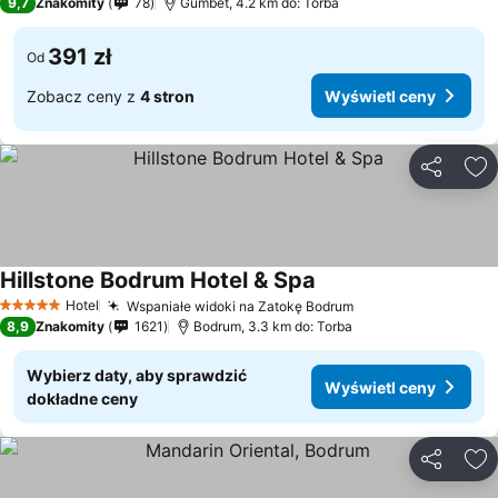
9,7
Znakomity
78
Gümbet, 4.2 km do: Torba
391 zł
Od
Zobacz ceny z
4 stron
Wyświetl ceny
Udostępni
Do
Hillstone Bodrum Hotel & Spa
Hotel
Wspaniałe widoki na Zatokę Bodrum
5 Kategoria
8,9
Znakomity
1621
Bodrum, 3.3 km do: Torba
Wybierz daty, aby sprawdzić
Wyświetl ceny
dokładne ceny
Udostępni
Do