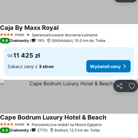
Caja By Maxx Royal
Hotel
Spersonalizowane doznania kulinarne
4 Kategoria
9,6
Znakomity
191
Göltürkbükü, 10.0 km do: Torba
11 425 zł
Od
Zobacz ceny z
3 stron
Wyświetl ceny
Udostępni
Do
Cape Bodrum Luxury Hotel & Beach
Hotel
Panoramiczne widoki na Morze Egejskie
4 Kategoria
9,0
Znakomity
2770
Bodrum, 12.5 km do: Torba