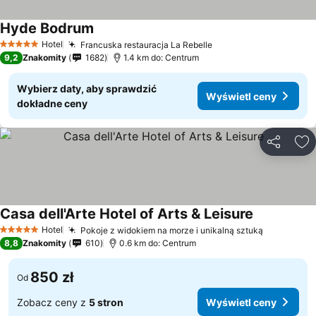
Hyde Bodrum
Hotel
Francuska restauracja La Rebelle
5 Kategoria
9,2
Znakomity
1682
1.4 km do: Centrum
Wybierz daty, aby sprawdzić
Wyświetl ceny
dokładne ceny
Udostępni
Do
Casa dell'Arte Hotel of Arts & Leisure
Hotel
Pokoje z widokiem na morze i unikalną sztuką
5 Kategoria
8,8
Znakomity
610
0.6 km do: Centrum
850 zł
Od
Zobacz ceny z
5 stron
Wyświetl ceny