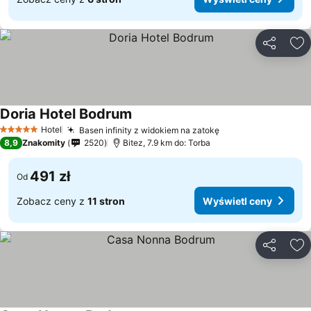
Udostępni
Do
Doria Hotel Bodrum
Hotel
Basen infinity z widokiem na zatokę
5 Kategoria
8,9
Znakomity
2520
Bitez, 7.9 km do: Torba
491 zł
Od
Zobacz ceny z
11 stron
Wyświetl ceny
Udostępni
Do