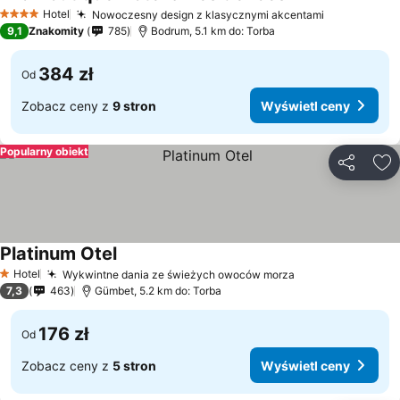
Hotel
Nowoczesny design z klasycznymi akcentami
4 Kategoria
9,1
Znakomity
785
Bodrum, 5.1 km do: Torba
384 zł
Od
Zobacz ceny z
9 stron
Wyświetl ceny
Popularny obiekt
Udostępni
Do
Platinum Otel
Hotel
Wykwintne dania ze świeżych owoców morza
1 Kategoria
7,3
463
Gümbet, 5.2 km do: Torba
176 zł
Od
Zobacz ceny z
5 stron
Wyświetl ceny