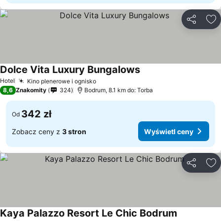
Udostępni
Do
Dolce Vita Luxury Bungalows
Hotel
Kino plenerowe i ognisko
8,6
Znakomity
324
Bodrum, 8.1 km do: Torba
342 zł
Od
Zobacz ceny z
3 stron
Wyświetl ceny
Udostępni
Do
Kaya Palazzo Resort Le Chic Bodrum