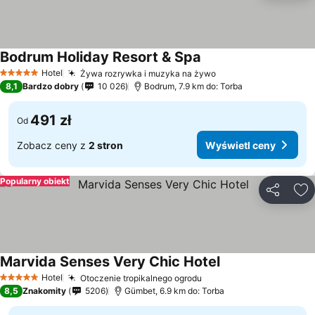
Bodrum Holiday Resort & Spa
Hotel
Żywa rozrywka i muzyka na żywo
5 Kategoria
8,1
Bardzo dobry
10 026
Bodrum, 7.9 km do: Torba
491 zł
Od
Zobacz ceny z
2 stron
Wyświetl ceny
Popularny obiekt
Udostępni
Do
Marvida Senses Very Chic Hotel
Hotel
Otoczenie tropikalnego ogrodu
5 Kategoria
8,5
Znakomity
5206
Gümbet, 6.9 km do: Torba