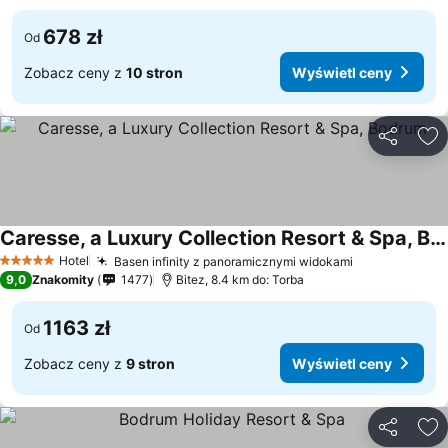
678 zł
Od
Zobacz ceny z
10 stron
Wyświetl ceny
Udostępni
Do
Caresse, a Luxury Collection Resort & Spa, Bodrum
Hotel
Basen infinity z panoramicznymi widokami
5 Kategoria
9,0
Znakomity
1477
Bitez, 8.4 km do: Torba
1163 zł
Od
Zobacz ceny z
9 stron
Wyświetl ceny
Udostępni
Do