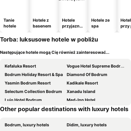
Tanie
Hotele z
Hotele
Hotele ze
Hote
hotele
basenem
przyjazne
spa
przy 
zwierzęto
m
Torba: luksusowe hotele w pobliżu
Następujące hotele mogą Cię również zainteresować...
Kefaluka Resort
Vogue Hotel Supreme Bodrum
Bodrum Holiday Resort & Spa
Diamond Of Bodrum
Yasmin Bodrum Resort
Kadikale Resort
Selectum Collection Bodrum
Xanadu Island
Lujo Hotel Bodrum
Med-Inn Hotel
Other popular destinations with luxury hotels
Caresse, a Luxury Collection Resort & Spa, Bodrum
Mirada Exclusive Bodrum
Hyde Bodrum
The Marmara Bodrum
Bodrum, luxury hotels
Didim, luxury hotels
Arin Resort Bodrum
The Bodrum EDITION