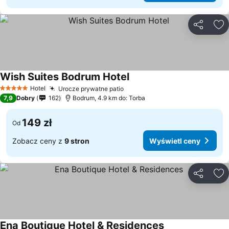
Udostępni
Do
Wish Suites Bodrum Hotel
Hotel
Urocze prywatne patio
5 Kategoria
7,9
Dobry
162
Bodrum, 4.9 km do: Torba
149 zł
Od
Zobacz ceny z
9 stron
Wyświetl ceny
Udostępni
Do
Ena Boutique Hotel & Residences