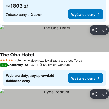
1803 zł
Od
Zobacz ceny z
2 stron
Wyświetl ceny
Udostępni
Do
The Oba Hotel
Hotel
Malownicza lokalizacja w zatoce Torba
5 Kategoria
8,7
Znakomity
1320
5.0 km do: Centrum
Wybierz daty, aby sprawdzić
Wyświetl ceny
dokładne ceny
Udostępni
Do