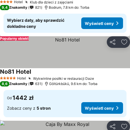
Hotel
Klub dla dzieci z zajęciami
4 Kategoria
9,4
Znakomity
821
Bodrum, 7.8 km do: Torba
Wybierz daty, aby sprawdzić
Wyświetl ceny
dokładne ceny
Popularny obiekt
Udostępni
Do
No81 Hotel
Hotel
Wykwintne posiłki w restauracji Daze
5 Kategoria
8,6
Znakomity
631
Göltürkbükü, 9.6 km do: Torba
1442 zł
Od
Zobacz ceny z
5 stron
Wyświetl ceny
Udostępni
Do