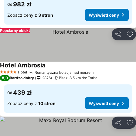
982 zł
Od
Zobacz ceny z
3 stron
Wyświetl ceny
Popularny obiekt
Udostępni
Do
Hotel Ambrosia
Hotel
Romantyczna kolacja nad morzem
5 Kategoria
8,0
Bardzo dobry
2826
Bitez, 8.5 km do: Torba
439 zł
Od
Zobacz ceny z
10 stron
Wyświetl ceny
Udostępni
Do