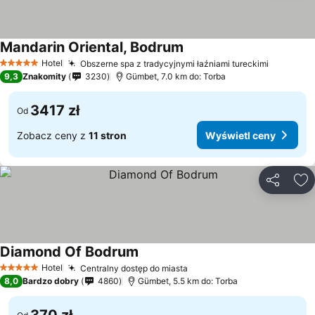
Mandarin Oriental, Bodrum
Hotel
Obszerne spa z tradycyjnymi łaźniami tureckimi
5 Kategoria
9,3
Znakomity
3230
Gümbet, 7.0 km do: Torba
3417 zł
Od
Zobacz ceny z
11 stron
Wyświetl ceny
Udostępni
Do
Diamond Of Bodrum
Hotel
Centralny dostęp do miasta
5 Kategoria
8,0
Bardzo dobry
4860
Gümbet, 5.5 km do: Torba