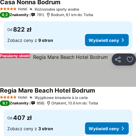
Casa Nonna Bodrum
Hotel
Różnorodne sporty wodne
5 Kategoria
9,2
Znakomity
781
Bodrum, 8.1 km do: Torba
822 zł
Od
Zobacz ceny z
9 stron
Wyświetl ceny
Popularny obiekt
Udostępni
Do
Regia Mare Beach Hotel Bodrum
Hotel
Wyjątkowe śniadanie à la carte
5 Kategoria
9,1
Znakomity
958
Ortakent, 10.6 km do: Torba
407 zł
Od
Zobacz ceny z
3 stron
Wyświetl ceny