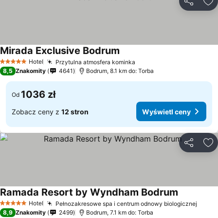
Udostępni
Do
Mirada Exclusive Bodrum
Hotel
Przytulna atmosfera kominka
5 Kategoria
8,5
Znakomity
4641
Bodrum, 8.1 km do: Torba
1036 zł
Od
Zobacz ceny z
12 stron
Wyświetl ceny
Udostępni
Do
Ramada Resort by Wyndham Bodrum
Hotel
Pełnozakresowe spa i centrum odnowy biologicznej
5 Kategoria
8,9
Znakomity
2499
Bodrum, 7.1 km do: Torba