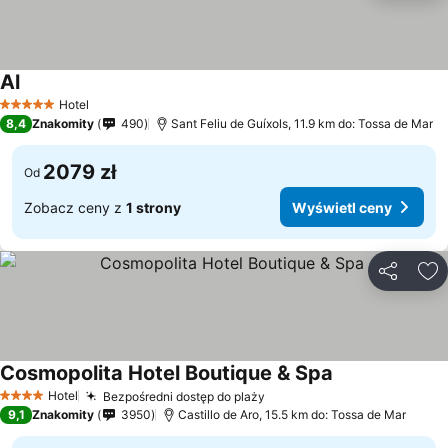
Al
Hotel
5 Kategoria
8,4
Znakomity
490
Sant Feliu de Guíxols, 11.9 km do: Tossa de Mar
2079 zł
Od
Zobacz ceny z
1 strony
Wyświetl ceny
Udostępni
Do
Cosmopolita Hotel Boutique & Spa
Hotel
Bezpośredni dostęp do plaży
4 Kategoria
9,1
Znakomity
3950
Castillo de Aro, 15.5 km do: Tossa de Mar