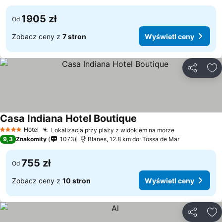
1905 zł
Od
Zobacz ceny z
7 stron
Wyświetl ceny
Udostępni
Do
Casa Indiana Hotel Boutique
Hotel
Lokalizacja przy plaży z widokiem na morze
4 Kategoria
9,3
Znakomity
1073
Blanes, 12.8 km do: Tossa de Mar
755 zł
Od
Zobacz ceny z
10 stron
Wyświetl ceny
Udostępni
Do