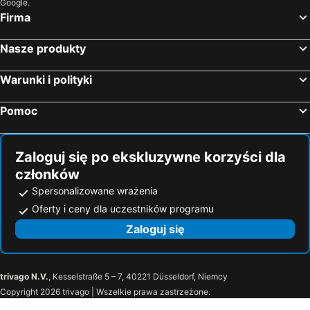
La Bisbal del Ampurdán, luxury hotels
Viladrau, luxury hotels
Google.
Firma
San Vicente de Montalt, luxury hotels
Torroella de Montgrí, luxury hotels
Mataró, luxury hotels
Albons, luxury hotels
Nasze produkty
Canet de Mar, luxury hotels
Warunki i polityki
Pomoc
Zaloguj się po ekskluzywne korzyści dla
członków
Spersonalizowane wrażenia
Oferty i ceny dla uczestników programu
Zaloguj się
trivago N.V.
, Kesselstraße 5 – 7, 40221 Düsseldorf, Niemcy
Copyright 2026 trivago | Wszelkie prawa zastrzeżone.