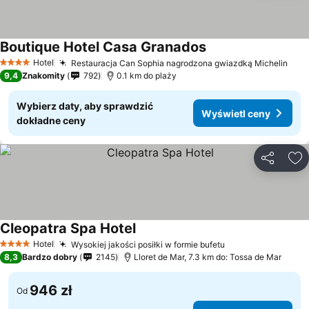
Boutique Hotel Casa Granados
Hotel
Restauracja Can Sophia nagrodzona gwiazdką Michelin
4 Kategoria
9,4
Znakomity
792
0.1 km do plaży
Wybierz daty, aby sprawdzić
Wyświetl ceny
dokładne ceny
Udostępni
Do
Cleopatra Spa Hotel
Hotel
Wysokiej jakości posiłki w formie bufetu
4 Kategoria
8,3
Bardzo dobry
2145
Lloret de Mar, 7.3 km do: Tossa de Mar
946 zł
Od