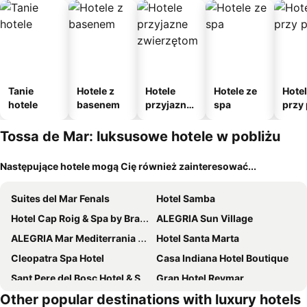
Tanie
Hotele z
Hotele
Hotele ze
Hote
hotele
basenem
przyjazne
spa
przy 
zwierzęto
m
Tossa de Mar: luksusowe hotele w pobliżu
Następujące hotele mogą Cię również zainteresować...
Suites del Mar Fenals
Hotel Samba
Hotel Cap Roig & Spa by Brava Hoteles
ALEGRIA Sun Village
ALEGRIA Mar Mediterrania - Adults Only
Hotel Santa Marta
Cleopatra Spa Hotel
Casa Indiana Hotel Boutique
Sant Pere del Bosc Hotel & Spa - Adults Recommended
Gran Hotel Reymar
Other popular destinations with luxury hotels
Hotel NM Suites
Hotel Cala del Pi - Adults Only