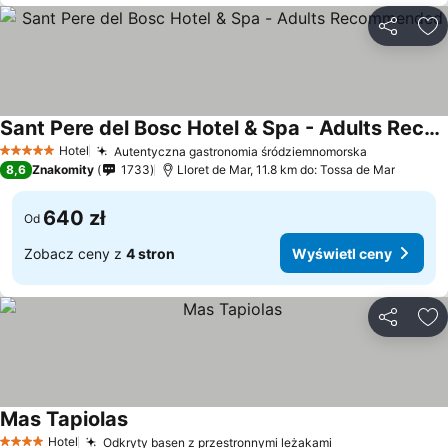
Udostępni
Do
Sant Pere del Bosc Hotel & Spa - Adults Recommended
Hotel
Autentyczna gastronomia śródziemnomorska
5 Kategoria
8,6
Znakomity
1733
Lloret de Mar, 11.8 km do: Tossa de Mar
640 zł
Od
Zobacz ceny z
4 stron
Wyświetl ceny
Udostępni
Do
Mas Tapiolas
Hotel
Odkryty basen z przestronnymi leżakami