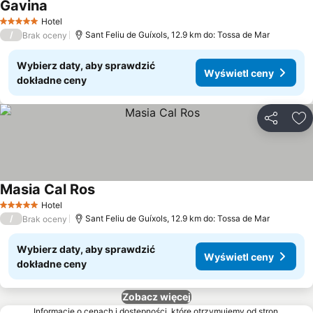
Gavina
Hotel
5 Kategoria
/
Sant Feliu de Guíxols, 12.9 km do: Tossa de Mar
Brak oceny
Wybierz daty, aby sprawdzić
Wyświetl ceny
dokładne ceny
Udostępni
Do
Masia Cal Ros
Hotel
5 Kategoria
/
Sant Feliu de Guíxols, 12.9 km do: Tossa de Mar
Brak oceny
Wybierz daty, aby sprawdzić
Wyświetl ceny
dokładne ceny
Zobacz więcej
Informacje o cenach i dostępności, które otrzymujemy od stron