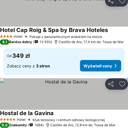
Udostępni
Do
Hotel Cap Roig & Spa by Brava Hoteles
Hotel
Pokoje z panoramicznym widokiem na morze
4 Kategoria
8,1
Bardzo dobry
12 930
Castillo de Aro, 17.4 km do: Tossa de Mar
349 zł
Od
Zobacz ceny z
3 stron
Wyświetl ceny
Udostępni
Do
Hostal de la Gavina
Hotel
Klub tenisowy i centrum odnowy biologicznej
5 Kategoria
9,0
Znakomity
1684
Castillo de Aro, 12.8 km do: Tossa de Mar