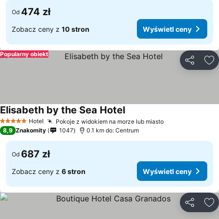
474 zł
Od
Zobacz ceny z
10 stron
Wyświetl ceny
Popularny obiekt
Udostępni
Do
Elisabeth by the Sea Hotel
Hotel
Pokoje z widokiem na morze lub miasto
5 Kategoria
8,9
Znakomity
1047
0.1 km do: Centrum
687 zł
Od
Zobacz ceny z
6 stron
Wyświetl ceny
Udostępni
Do