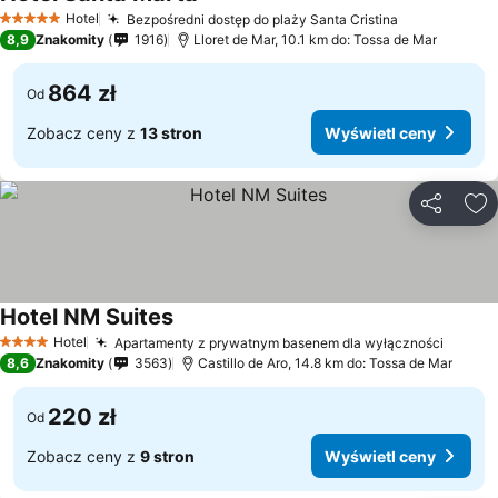
Hotel
Bezpośredni dostęp do plaży Santa Cristina
5 Kategoria
8,9
Znakomity
1916
Lloret de Mar, 10.1 km do: Tossa de Mar
864 zł
Od
Zobacz ceny z
13 stron
Wyświetl ceny
Udostępni
Do
Hotel NM Suites
Hotel
Apartamenty z prywatnym basenem dla wyłączności
4 Kategoria
8,6
Znakomity
3563
Castillo de Aro, 14.8 km do: Tossa de Mar
220 zł
Od
Zobacz ceny z
9 stron
Wyświetl ceny