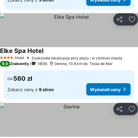
Udostępni
Do
Elke Spa Hotel
Hotel
Doskonała lokalizacja przy plaży i w centrum miasta
4 Kategoria
9,0
Znakomity
1806
Gerona, 10.8 km do: Tossa de Mar
560 zł
Od
Zobacz ceny z
9 stron
Wyświetl ceny
Udostępni
Do