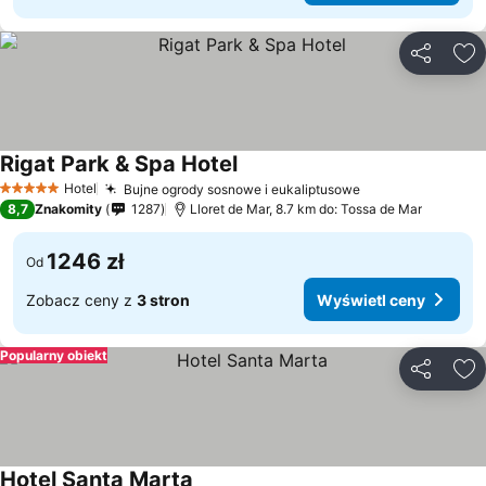
Udostępni
Do
Rigat Park & Spa Hotel
Hotel
Bujne ogrody sosnowe i eukaliptusowe
5 Kategoria
8,7
Znakomity
1287
Lloret de Mar, 8.7 km do: Tossa de Mar
1246 zł
Od
Zobacz ceny z
3 stron
Wyświetl ceny
Popularny obiekt
Udostępni
Do
Hotel Santa Marta