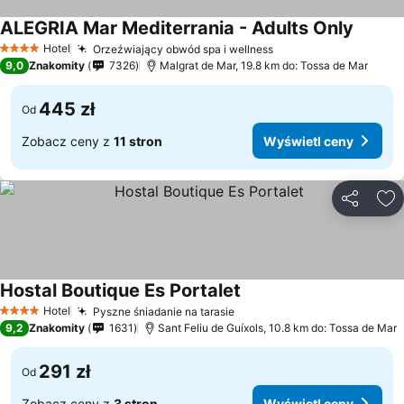
ALEGRIA Mar Mediterrania - Adults Only
Hotel
Orzeźwiający obwód spa i wellness
4 Kategoria
9,0
Znakomity
7326
Malgrat de Mar, 19.8 km do: Tossa de Mar
445 zł
Od
Zobacz ceny z
11 stron
Wyświetl ceny
Udostępni
Do
Hostal Boutique Es Portalet
Hotel
Pyszne śniadanie na tarasie
4 Kategoria
9,2
Znakomity
1631
Sant Feliu de Guíxols, 10.8 km do: Tossa de Mar
291 zł
Od
Zobacz ceny z
3 stron
Wyświetl ceny