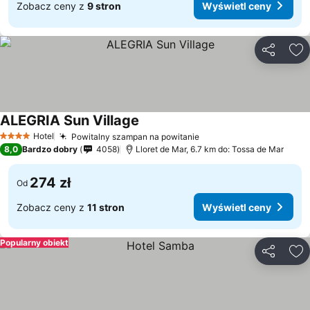
Zobacz ceny z
9 stron
Wyświetl ceny
Udostępni
Do
ALEGRIA Sun Village
Hotel
Powitalny szampan na powitanie
4 Kategoria
8,0
Bardzo dobry
4058
Lloret de Mar, 6.7 km do: Tossa de Mar
274 zł
Od
Zobacz ceny z
11 stron
Wyświetl ceny
Popularny obiekt
Udostępni
Do