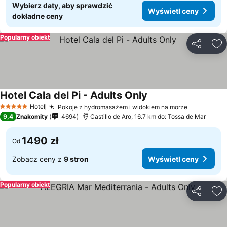
Wybierz daty, aby sprawdzić
Wyświetl ceny
dokładne ceny
Popularny obiekt
Udostępni
Do
Hotel Cala del Pi - Adults Only
Hotel
Pokoje z hydromasażem i widokiem na morze
5 Kategoria
9,4
Znakomity
4694
Castillo de Aro, 16.7 km do: Tossa de Mar
1490 zł
Od
Zobacz ceny z
9 stron
Wyświetl ceny
Popularny obiekt
Udostępni
Do