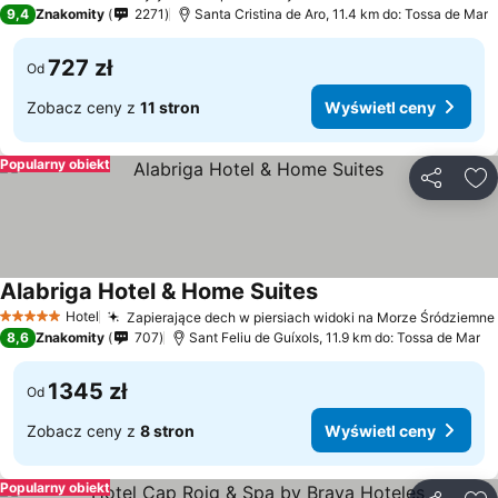
4 Kategoria
9,4
Znakomity
2271
Santa Cristina de Aro, 11.4 km do: Tossa de Mar
727 zł
Od
Zobacz ceny z
11 stron
Wyświetl ceny
Popularny obiekt
Udostępni
Do
Alabriga Hotel & Home Suites
Hotel
Zapierające dech w piersiach widoki na Morze Śródziemne
5 Kategoria
8,6
Znakomity
707
Sant Feliu de Guíxols, 11.9 km do: Tossa de Mar
1345 zł
Od
Zobacz ceny z
8 stron
Wyświetl ceny
Popularny obiekt