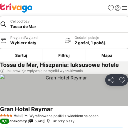
Ulubione
Zaloguj
Me
Cel podróży
Tossa de Mar
Przyjazd/wyjazd
Goście i pokoje
Wybierz daty
2 gości, 1 pokój.
Sortuj
Filtruj
Mapa
Tossa de Mar, Hiszpania: luksusowe hotele
Jak prowizje wpływają na wyniki wyszukiwania
Udostępni
Do
Gran Hotel Reymar
Hotel
Wyrafinowane posiłki z widokiem na ocean
4 Kategoria
8,9
Znakomity
5345
Tuż przy plaży