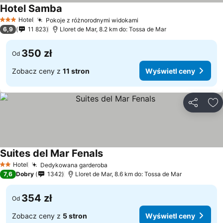
Hotel Samba
Hotel
Pokoje z różnorodnymi widokami
3 Kategoria
6,9
11 823
Lloret de Mar, 8.2 km do: Tossa de Mar
350 zł
Od
Zobacz ceny z
11 stron
Wyświetl ceny
Udostępni
Do
Suites del Mar Fenals
Hotel
Dedykowana garderoba
2 Kategoria
7,6
Dobry
1342
Lloret de Mar, 8.6 km do: Tossa de Mar
354 zł
Od
Zobacz ceny z
5 stron
Wyświetl ceny