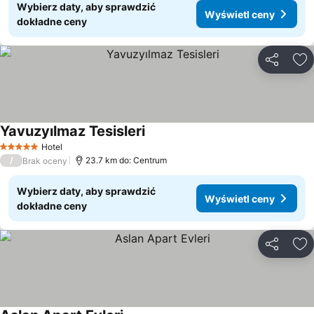
Wybierz daty, aby sprawdzić
Wyświetl ceny
dokładne ceny
Udostępni
Do
Yavuzyılmaz Tesisleri
Hotel
5 Kategoria
/
23.7 km do: Centrum
Brak oceny
Wybierz daty, aby sprawdzić
Wyświetl ceny
dokładne ceny
Udostępni
Do