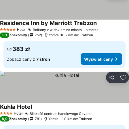
Residence Inn by Marriott Trabzon
Hotel
Balkony z widokiem na miasto lub morze
5 Kategoria
9,1
Znakomity
752
Yomra, 10.2 km do: Trabzon
383 zł
Od
Zobacz ceny z
7 stron
Wyświetl ceny
Udostępni
Do
Kuhla Hotel
Hotel
Bliskość centrum handlowego Cevahir
4 Kategoria
8,9
Znakomity
781
Yomra, 11.0 km do: Trabzon