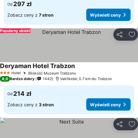
297 zł
Od
Zobacz ceny z
7 stron
Wyświetl ceny
Popularny obiekt
Udostępni
Do
Deryaman Hotel Trabzon
Hotel
Bliskość Muzeum Trabzonu
3 Kategoria
8,0
Bardzo dobry
1442
Vakfıkebir, 0.7 km do: Trabzon
214 zł
Od
Zobacz ceny z
3 stron
Wyświetl ceny
Udostępni
Do