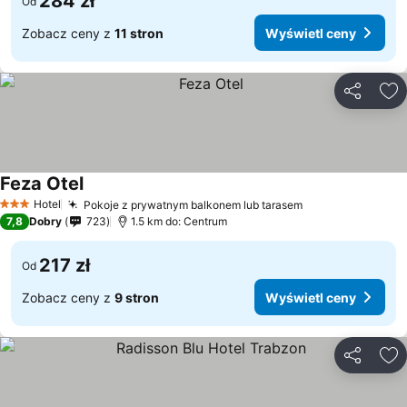
284 zł
Od
Zobacz ceny z
11 stron
Wyświetl ceny
Udostępni
Do
Feza Otel
Hotel
Pokoje z prywatnym balkonem lub tarasem
3 Kategoria
7,8
Dobry
723
1.5 km do: Centrum
217 zł
Od
Zobacz ceny z
9 stron
Wyświetl ceny
Udostępni
Do