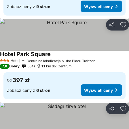
Zobacz ceny z
9 stron
Wyświetl ceny
Udostępni
Do
Hotel Park Square
Hotel
Centralna lokalizacja blisko Placu Trabzon
3 Kategoria
7,8
Dobry
584
1.1 km do: Centrum
397 zł
Od
Zobacz ceny z
6 stron
Wyświetl ceny
Udostępni
Do