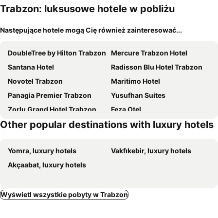
m
Trabzon: luksusowe hotele w pobliżu
Następujące hotele mogą Cię również zainteresować...
DoubleTree by Hilton Trabzon
Mercure Trabzon Hotel
Santana Hotel
Radisson Blu Hotel Trabzon
Novotel Trabzon
Maritimo Hotel
Panagia Premier Trabzon
Yusufhan Suites
Zorlu Grand Hotel Trabzon
Feza Otel
Other popular destinations with luxury hotels
Ramada Plaza by Wyndham Trabzon
Aksular Hotel
Yomra, luxury hotels
Vakfıkebir, luxury hotels
Akçaabat, luxury hotels
Wyświetl wszystkie pobyty w Trabzon