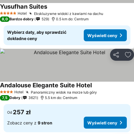
Yusufhan Suites
Hotel
Ekskluzywne widoki z kawiarni na dachu
5 Kategoria
8,0
Bardzo dobry
529
0.5 km do: Centrum
Wybierz daty, aby sprawdzić
Wyświetl ceny
dokładne ceny
Udostępni
Do
Andalouse Elegante Suite Hotel
Hotel
Panoramiczny widok na morze lub góry
4 Kategoria
7,5
Dobry
3621
5.5 km do: Centrum
257 zł
Od
Zobacz ceny z
9 stron
Wyświetl ceny