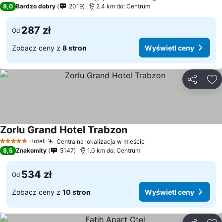
4 Kategoria
8,0
Bardzo dobry
2019
2.4 km do: Centrum
287 zł
Od
Zobacz ceny z
8 stron
Wyświetl ceny
Udostępni
Do
Zorlu Grand Hotel Trabzon
Hotel
Centralna lokalizacja w mieście
5 Kategoria
8,5
Znakomity
5147
1.0 km do: Centrum
534 zł
Od
Zobacz ceny z
10 stron
Wyświetl ceny