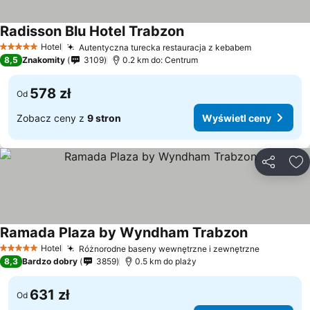
Radisson Blu Hotel Trabzon
Hotel
Autentyczna turecka restauracja z kebabem
5 Kategoria
8,5
Znakomity
3109
0.2 km do: Centrum
578 zł
Od
Zobacz ceny z
9 stron
Wyświetl ceny
Udostępni
Do
Ramada Plaza by Wyndham Trabzon
Hotel
Różnorodne baseny wewnętrzne i zewnętrzne
5 Kategoria
8,3
Bardzo dobry
3859
0.5 km do plaży
631 zł
Od