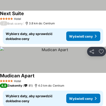
Next Suite
Hotel
5 Kategoria
/
3.8 km do: Centrum
Brak oceny
Wybierz daty, aby sprawdzić
Wyświetl ceny
dokładne ceny
Udostępni
Do
Mudican Apart
Hotel
5 Kategoria
8,8
Znakomity
81
4.0 km do: Centrum
Wybierz daty, aby sprawdzić
Wyświetl ceny
dokładne ceny