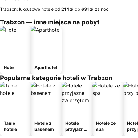
Trabzon: luksusowe hotele od
‎214 zł
do
‎631 zł
za noc.
Trabzon — inne miejsca na pobyt
Hotel
Aparthotel
Popularne kategorie hoteli w Trabzon
Tanie
Hotele z
Hotele
Hotele ze
Hote
hotele
basenem
przyjazne
spa
przy 
zwierzęto