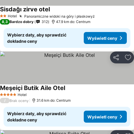
Sisdağı zirve otel
Hotel
Panoramiczne widoki na góry i płaskowyż
2 Kategoria
8,3
Bardzo dobry
312
47.9 km do: Centrum
Wybierz daty, aby sprawdzić
Wyświetl ceny
dokładne ceny
Udostępni
Do
Meşeiçi Butik Aile Otel
Hotel
5 Kategoria
/
31.6 km do: Centrum
Brak oceny
Wybierz daty, aby sprawdzić
Wyświetl ceny
dokładne ceny