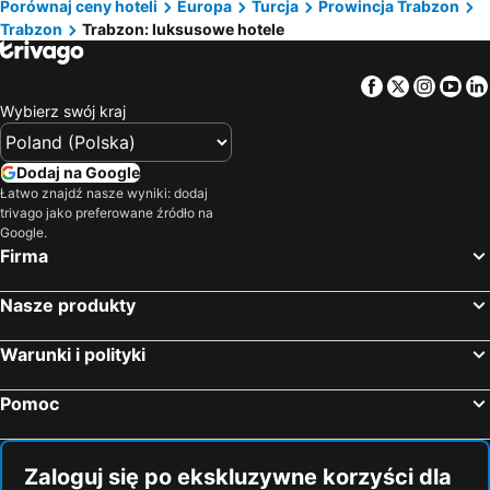
Porównaj ceny hoteli
Europa
Turcja
Prowincja Trabzon
Trabzon
Trabzon: luksusowe hotele
Facebook
Twitter
Insta
Yo
Wybierz swój kraj
Dodaj na Google
Łatwo znajdź nasze wyniki: dodaj
trivago jako preferowane źródło na
Google.
Firma
Nasze produkty
Warunki i polityki
Pomoc
Zaloguj się po ekskluzywne korzyści dla