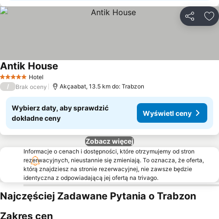
Udostępni
Do
Antik House
Hotel
5 Kategoria
/
Akçaabat, 13.5 km do: Trabzon
Brak oceny
Wybierz daty, aby sprawdzić
Wyświetl ceny
dokładne ceny
Zobacz więcej
Informacje o cenach i dostępności, które otrzymujemy od stron
rezerwacyjnych, nieustannie się zmieniają. To oznacza, że oferta,
którą znajdziesz na stronie rezerwacyjnej, nie zawsze będzie
identyczna z odpowiadającą jej ofertą na trivago.
Najczęściej Zadawane Pytania o Trabzon
Zakres cen