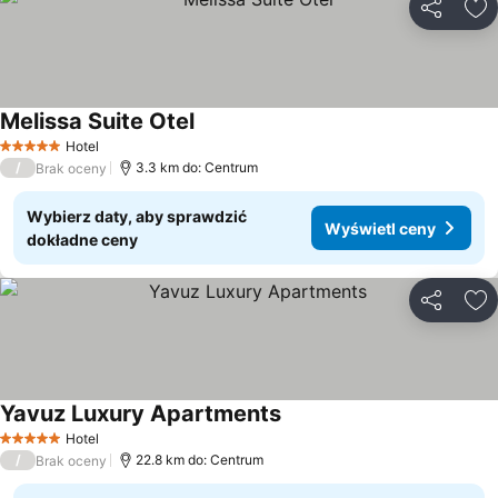
Udostępni
Do
Melissa Suite Otel
Hotel
5 Kategoria
/
3.3 km do: Centrum
Brak oceny
Wybierz daty, aby sprawdzić
Wyświetl ceny
dokładne ceny
Udostępni
Do
Yavuz Luxury Apartments
Hotel
5 Kategoria
/
22.8 km do: Centrum
Brak oceny