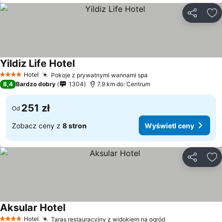
Udostępni
Do
Yildiz Life Hotel
Hotel
Pokoje z prywatnymi wannami spa
4 Kategoria
8,4
Bardzo dobry
1304
7.9 km do: Centrum
251 zł
Od
Zobacz ceny z
8 stron
Wyświetl ceny
Udostępni
Do
Aksular Hotel
Hotel
Taras restauracyjny z widokiem na ogród