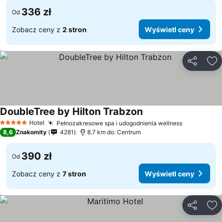
336 zł
Od
Zobacz ceny z
2 stron
Wyświetl ceny
Udostępni
Do
DoubleTree by Hilton Trabzon
Hotel
Pełnozakresowe spa i udogodnienia wellness
5 Kategoria
8,6
Znakomity
4281
8.7 km do: Centrum
390 zł
Od
Zobacz ceny z
7 stron
Wyświetl ceny
Udostępni
Do