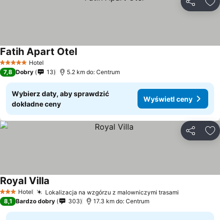
Udostępni
Do
Fatih Apart Otel
Hotel
5 Kategoria
7,8
Dobry
13
5.2 km do: Centrum
Wybierz daty, aby sprawdzić
Wyświetl ceny
dokładne ceny
Udostępni
Do
Royal Villa
Hotel
Lokalizacja na wzgórzu z malowniczymi trasami
3 Kategoria
8,1
Bardzo dobry
303
17.3 km do: Centrum