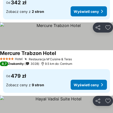
342 zł
Od
Zobacz ceny z
2 stron
Wyświetl ceny
Udostępni
Do
Mercure Trabzon Hotel
Hotel
Restauracja M'Cuisine & Teras
5 Kategoria
8,7
Znakomity
3028
9.5 km do: Centrum
479 zł
Od
Zobacz ceny z
9 stron
Wyświetl ceny
Udostępni
Do