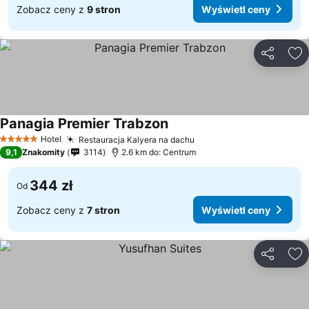
Zobacz ceny z
9 stron
Wyświetl ceny
Udostępni
Do
Panagia Premier Trabzon
Hotel
Restauracja Kalyera na dachu
5 Kategoria
9,1
Znakomity
3114
2.6 km do: Centrum
344 zł
Od
Zobacz ceny z
7 stron
Wyświetl ceny
Udostępni
Do