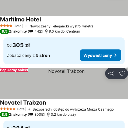
Maritimo Hotel
Hotel
Nowoczesny i elegancki wystrój wnętrz
4 Kategoria
8,5
Znakomity
442
9.0 km do: Centrum
305 zł
Od
Zobacz ceny z
5 stron
Wyświetl ceny
Popularny obiekt
Udostępni
Do
Novotel Trabzon
Hotel
Bezpośredni dostęp do wybrzeża Morza Czarnego
5 Kategoria
8,5
Znakomity
8005
0.2 km do plaży