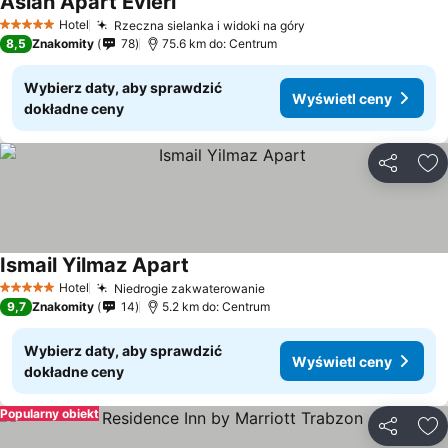
Aslan Apart Evleri
Hotel
Rzeczna sielanka i widoki na góry
5 Kategoria
8,5
Znakomity
78
75.6 km do: Centrum
Wybierz daty, aby sprawdzić
Wyświetl ceny
dokładne ceny
Udostępni
Do
Ismail Yilmaz Apart
Hotel
Niedrogie zakwaterowanie
5 Kategoria
9,7
Znakomity
14
5.2 km do: Centrum
Wybierz daty, aby sprawdzić
Wyświetl ceny
dokładne ceny
Popularny obiekt
Udostępni
Do