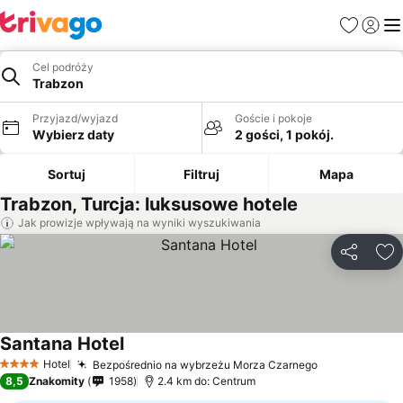
Ulubione
Zaloguj
Me
Cel podróży
Trabzon
Przyjazd/wyjazd
Goście i pokoje
Wybierz daty
2 gości, 1 pokój.
Sortuj
Filtruj
Mapa
Trabzon, Turcja: luksusowe hotele
Jak prowizje wpływają na wyniki wyszukiwania
Udostępni
Do
Santana Hotel
Hotel
Bezpośrednio na wybrzeżu Morza Czarnego
4 Kategoria
8,5
Znakomity
1958
2.4 km do: Centrum