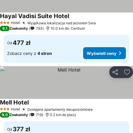
Hayal Vadisi Suite Hotel
Hotel
Wyjątkowa lokalizacja nad jeziorem Sera
3 Kategoria
9,1
Znakomity
793
10.0 km do: Centrum
477 zł
Od
Zobacz ceny z
4 stron
Wyświetl ceny
Udostępni
Do
Mell Hotel
Hotel
Dostępne apartamenty dwupoziomowe
3 Kategoria
9,0
Znakomity
719
0.2 km do plaży
377 zł
Od