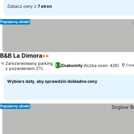
Zobacz ceny z
7 stron
Popularny obiekt
B&B La Dimora
2 Kategoria
Wyświetl ceny
Zarezerwowany parking
Znakomity
(liczba ocen: 426)
8,7
Cora
z pozwoleniem ZTL
Wyświetl ceny
Wybierz daty, aby sprawdzić dokładne ceny
Popularny obiekt