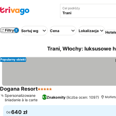
Cel podróży
Filtry
2
Sortuj wg
Cena
Lokalizacja
Hotel
Trani, Włochy: luksusowe h
Popularny obiekt
Dogana Resort
5 Kategoria
Wyświetl ceny
Spersonalizowane
Znakomity
(liczba ocen: 1097)
9,1
Molfett
śniadanie à la carte
Wyświetl ceny
640 zł
Od