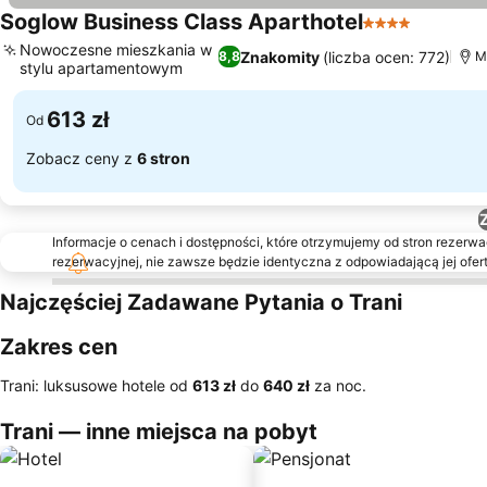
Soglow Business Class Aparthotel
4 Kategoria
Wyświet
Nowoczesne mieszkania w
Znakomity
(liczba ocen: 772)
8,8
M
stylu apartamentowym
Wyświetl ceny
613 zł
Od
Zobacz ceny z
6 stron
Informacje o cenach i dostępności, które otrzymujemy od stron rezerwac
rezerwacyjnej, nie zawsze będzie identyczna z odpowiadającą jej ofert
Najczęściej Zadawane Pytania o Trani
Zakres cen
Trani: luksusowe hotele od
‎613 zł
do
‎640 zł
za noc.
Trani — inne miejsca na pobyt