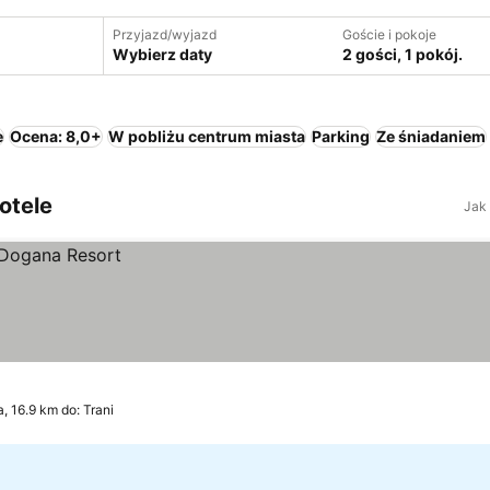
Przyjazd/wyjazd
Goście i pokoje
Wybierz daty
2 gości, 1 pokój.
e
Ocena: 8,0+
W pobliżu centrum miasta
Parking
Ze śniadaniem
otele
Jak
a, 16.9 km do: Trani