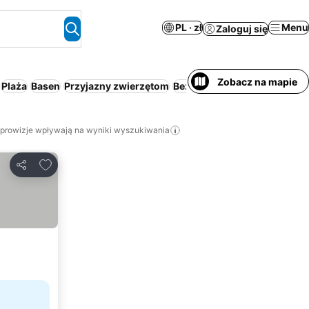
PL · zł
Menu
Zaloguj się
Zobacz na mapie
Plaża
Basen
Przyjazny zwierzętom
Bezpłatne anulowanie
Pełne
 prowizje wpływają na wyniki wyszukiwania
Dodaj do ulubionych
Udostępnij