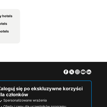
y hotels
otels
hotels
Facebook
Twitter
Instagram
Youtube
Linkedin
Zaloguj się po ekskluzywne korzyści
dla członków
Spersonalizowane wrażenia
Oferty i ceny dla uczestników programu