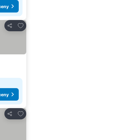
ceny
Dodaj do ulubionych
Udostępnij
ceny
Dodaj do ulubionych
Udostępnij