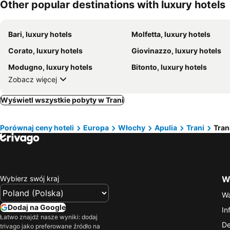
Other popular destinations with luxury hotels
Bari, luxury hotels
Molfetta, luxury hotels
Corato, luxury hotels
Giovinazzo, luxury hotels
Modugno, luxury hotels
Bitonto, luxury hotels
Zobacz więcej
Wyświetl wszystkie pobyty w Trani
Porównaj ceny hoteli
Europa
Włochy
Apulia
Trani
Tran
Wybierz swój kraj
Wa
Wa
Dodaj na Google
In
Łatwo znajdź nasze wyniki: dodaj
De
trivago jako preferowane źródło na