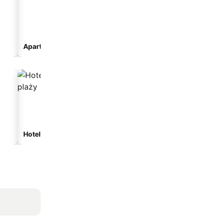
Aparthotel
Hotele przy plaży
Hotele z parkingiem