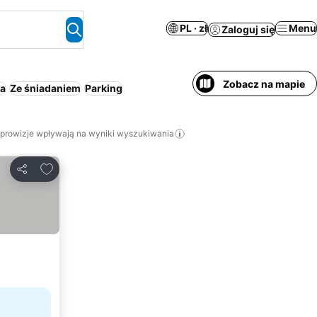
PL · zł
Menu
Zaloguj się
Zobacz na mapie
ta
Ze śniadaniem
Parking
 prowizje wpływają na wyniki wyszukiwania
Dodaj do ulubionych
Udostępnij