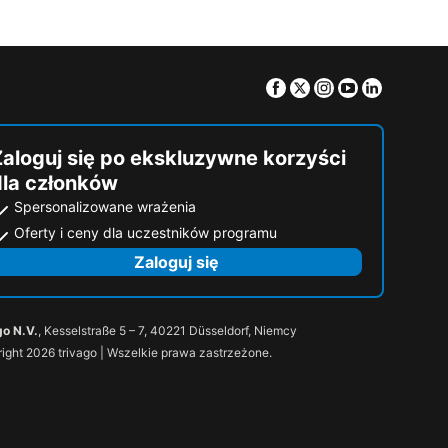
Facebook
Twitter
Instagram
Youtube
Linkedin
Zaloguj się po ekskluzywne korzyści
dla członków
Spersonalizowane wrażenia
Oferty i ceny dla uczestników programu
Zaloguj się
go N.V.
, Kesselstraße 5 – 7, 40221 Düsseldorf, Niemcy
ight 2026 trivago | Wszelkie prawa zastrzeżone.