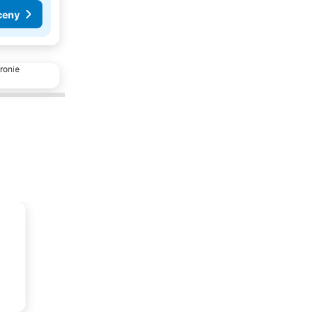
ceny
ronie