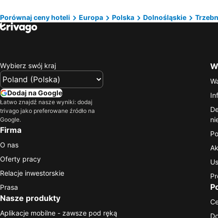
Porównaj ceny hoteli
Europa
Polska
Dolnośląskie
Trzebn
Wybierz swój kraj
Wa
Wa
Dodaj na Google
In
Łatwo znajdź nasze wyniki: dodaj
De
trivago jako preferowane źródło na
ni
Google.
Firma
Po
O nas
Ak
Oferty pracy
Us
Relacje inwestorskie
Pr
P
Prasa
Nasze produkty
C
Aplikacje mobilne - zawsze pod ręką
Do