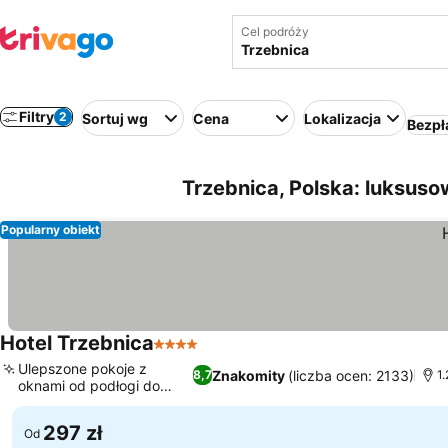
Cel podróży
Filtry
2
Sortuj wg
Cena
Lokalizacja
Bezpł
Trzebnica, Polska: luksuso
Popularny obiekt
Hotel Trzebnica
4 Kategoria
Wyświetl ceny
Ulepszone pokoje z
Znakomity
(liczba ocen: 2133)
8,7
1
oknami od podłogi do
Wyświetl ceny
sufitu
297 zł
Od