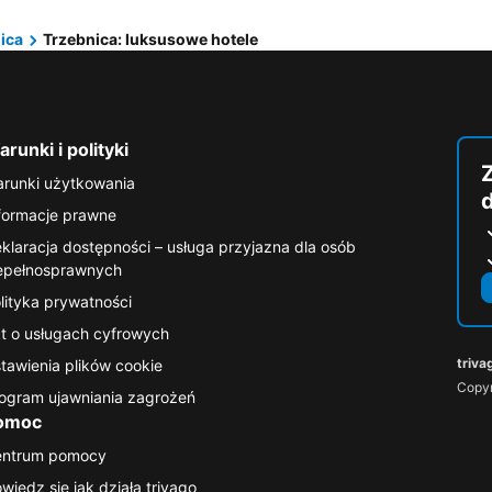
ica
Trzebnica: luksusowe hotele
runki i polityki
runki użytkowania
formacje prawne
klaracja dostępności – usługa przyjazna dla osób
epełnosprawnych
lityka prywatności
t o usługach cyfrowych
triva
tawienia plików cookie
Copyr
ogram ujawniania zagrożeń
omoc
entrum pomocy
wiedz się jak działa trivago