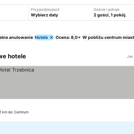
Przyjazd/wyjazd
Goście i pokoje
Wybierz daty
2 gości, 1 pokój.
atne anulowanie
Hotele
Ocena: 8,0+
W pobliżu centrum mias
we hotele
Jak
.2 km do: Centrum