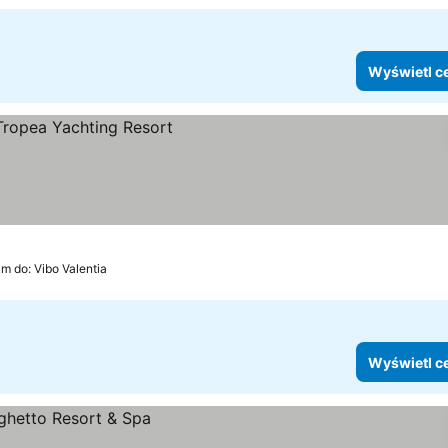
Wyświetl c
ceny
km do: Vibo Valentia
Wyświetl c