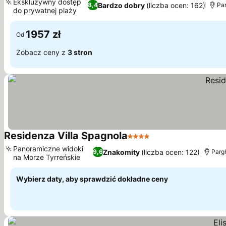
Ekskluzywny dostęp
Bardzo dobry
(liczba ocen: 162)
8,4
Par
do prywatnej plaży
Wyświetl ceny
1957 zł
Od
Zobacz ceny z
3 stron
Residenza Villa Spagnola
4 Kategoria
Wyświetl ceny
Panoramiczne widoki
Znakomity
(liczba ocen: 122)
9,6
Pargh
na Morze Tyrreńskie
Wyświetl ceny
Wybierz daty, aby sprawdzić dokładne ceny