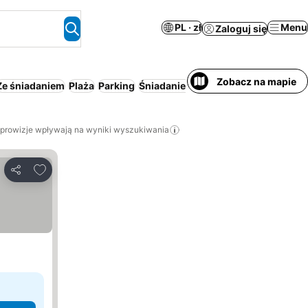
PL · zł
Menu
Zaloguj się
Zobacz na mapie
Ze śniadaniem
Plaża
Parking
Śniadanie i kolacja
Basen
Aparthot
 prowizje wpływają na wyniki wyszukiwania
Dodaj do ulubionych
Udostępnij