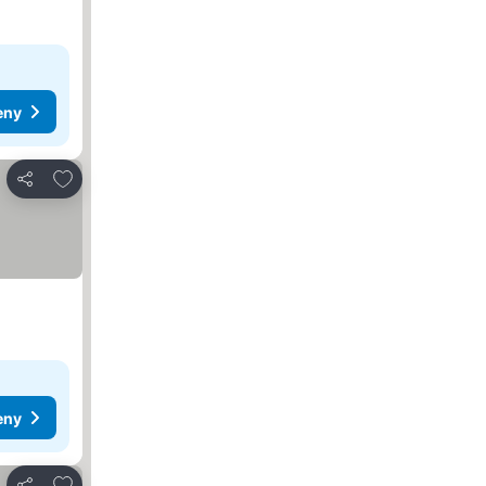
eny
Dodaj do ulubionych
Udostępnij
eny
Dodaj do ulubionych