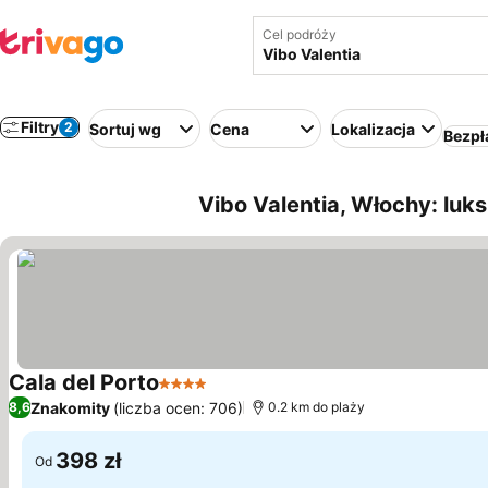
Cel podróży
Filtry
2
Sortuj wg
Cena
Lokalizacja
Bezpł
Vibo Valentia, Włochy: luk
Cala del Porto
4 Kategoria
Wyświetl ceny
Znakomity
(liczba ocen: 706)
8,6
0.2 km do plaży
398 zł
Od