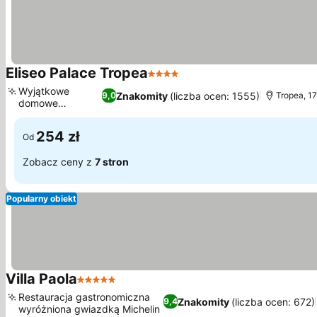
Eliseo Palace Tropea
4 Kategoria
Wyświetl ceny
Wyjątkowe
Znakomity
(liczba ocen: 1555)
9,0
Tropea, 17
domowe
Wyświetl ceny
śniadania
254 zł
Od
Zobacz ceny z
7 stron
Popularny obiekt
Villa Paola
5 Kategoria
Wyświetl ceny
Restauracja gastronomiczna
Znakomity
(liczba ocen: 672)
9,4
wyróżniona gwiazdką Michelin