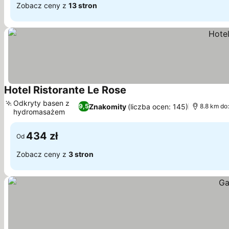
Zobacz ceny z
13 stron
Hotel Ristorante Le Rose
Wyświetl ceny
Odkryty basen z
Znakomity
(liczba ocen: 145)
9,5
8.8 km do
hydromasażem
Wyświetl ceny
434 zł
Od
Zobacz ceny z
3 stron