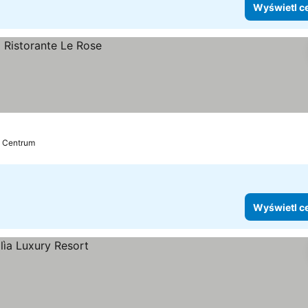
Wyświetl c
: Centrum
Wyświetl c