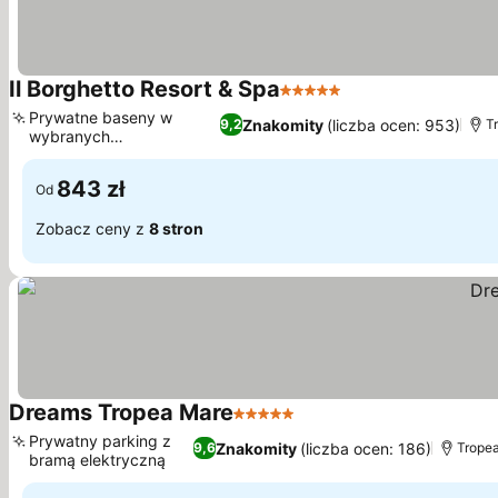
Il Borghetto Resort & Spa
5 Kategoria
Wyświetl ceny
Prywatne baseny w
Znakomity
(liczba ocen: 953)
9,2
Tr
wybranych
Wyświetl ceny
apartamentach
843 zł
Od
Zobacz ceny z
8 stron
Dreams Tropea Mare
5 Kategoria
Wyświetl ceny
Prywatny parking z
Znakomity
(liczba ocen: 186)
9,6
Tropea
bramą elektryczną
Wyświetl ceny