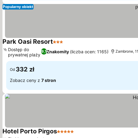
Popularny obiekt
Park Oasi Resort
3 Kategoria
Wyświetl ceny
Dostęp do
Znakomity
(liczba ocen: 1165)
9,1
Zambrone, 11
prywatnej plaży
Wyświetl ceny
332 zł
Od
Zobacz ceny z
7 stron
Hotel Porto Pirgos
5 Kategoria
Wyświetl ceny