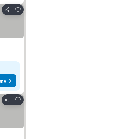
Dodaj do ulubionych
Udostępnij
eny
Dodaj do ulubionych
Udostępnij