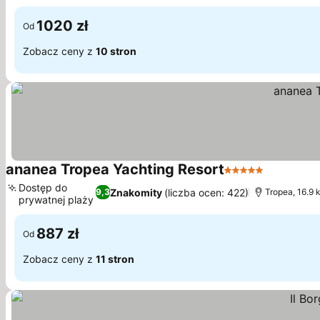
Wyświetl ceny
1020 zł
Od
Zobacz ceny z
10 stron
ananea Tropea Yachting Resort
5 Kategoria
Wyświetl 
Dostęp do
Znakomity
(liczba ocen: 422)
9,3
Tropea, 16.9 
prywatnej plaży
Wyświetl ceny
887 zł
Od
Zobacz ceny z
11 stron