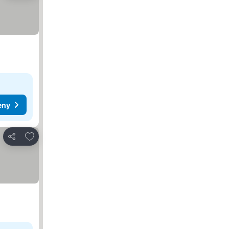
eny
Dodaj do ulubionych
Udostępnij