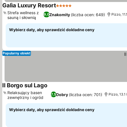
Galìa Luxury Resort
5 Kategoria
Wyświetl ceny
Strefa wellness z
Znakomity
(liczba ocen: 649)
9,0
Pizzo, 11.
sauną i siłownią
Wyświetl ceny
Wybierz daty, aby sprawdzić dokładne ceny
Popularny obiekt
Il Borgo sul Lago
Wyświetl ceny
Relaksujący basen
Dobry
(liczba ocen: 701)
7,5
Pizzo, 13.1
zewnętrzny i ogród
Wyświetl ceny
Wybierz daty, aby sprawdzić dokładne ceny