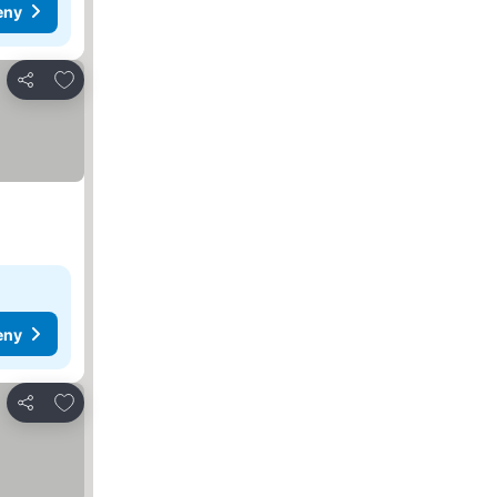
eny
Dodaj do ulubionych
Udostępnij
eny
Dodaj do ulubionych
Udostępnij