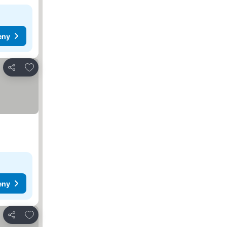
eny
Dodaj do ulubionych
Udostępnij
eny
Dodaj do ulubionych
Udostępnij