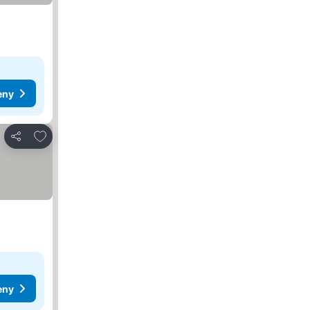
eny
Dodaj do ulubionych
Udostępnij
eny