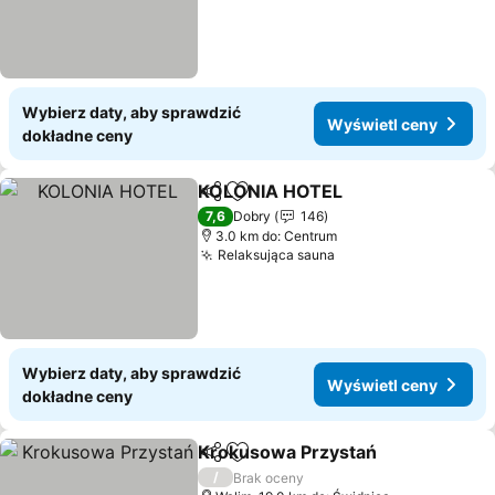
Wybierz daty, aby sprawdzić
Wyświetl ceny
dokładne ceny
KOLONIA HOTEL
Udostępnij
Dodaj do ulubionych
Wyświetl
7,6
Dobry
146
3.0 km do: Centrum
Relaksująca sauna
Wyświetl ceny
Wybierz daty, aby sprawdzić
Wyświetl ceny
dokładne ceny
Krokusowa Przystań
Udostępnij
Dodaj do ulubionych
Wyświ
/
Brak oceny