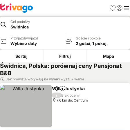
Ulubione
Zaloguj
Me
Cel podróży
Świdnica
Przyjazd/wyjazd
Goście i pokoje
Wybierz daty
2 gości, 1 pokój.
Sortuj
Filtruj
Mapa
Świdnica, Polska: porównaj ceny Pensjonat
B&B
Jak prowizje wpływają na wyniki wyszukiwania
Willa Justynka
Udostępnij
Dodaj do ulubionych
Wyświetl ce
/
Brak oceny
7.6 km do: Centrum