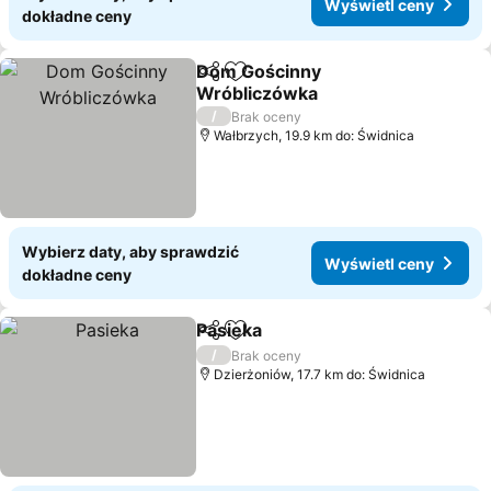
Wyświetl ceny
dokładne ceny
Dom Gościnny
Udostępnij
Dodaj do ulubionych
Wróbliczówka
Wyświetl ceny
/
Brak oceny
Wałbrzych, 19.9 km do: Świdnica
Wybierz daty, aby sprawdzić
Wyświetl ceny
dokładne ceny
Pasieka
Udostępnij
Dodaj do ulubionych
Wyświetl ceny
/
Brak oceny
Dzierżoniów, 17.7 km do: Świdnica