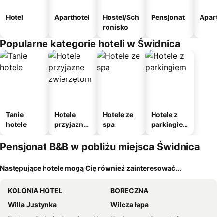
Hotel
Aparthotel
Hostel/Sch
Pensjonat
Apar
ronisko
Popularne kategorie hoteli w Świdnica
Tanie
Hotele
Hotele ze
Hotele z
hotele
przyjazne
spa
parkingie
zwierzęto
m
m
Pensjonat B&B w pobliżu miejsca Świdnica
Następujące hotele mogą Cię również zainteresować...
KOLONIA HOTEL
BORECZNA
Willa Justynka
Wilcza łapa