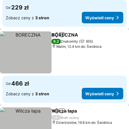
229 zł
Od
Zobacz ceny z
3 stron
Wyświetl ceny
BORECZNA
Udostępnij
Dodaj do ulubionych
Wyświetl ceny
9,2
Znakomity
955
Walim, 12.4 km do: Świdnica
466 zł
Od
Zobacz ceny z
3 stron
Wyświetl ceny
Wilcza łapa
Udostępnij
Dodaj do ulubionych
Wyświetl ceny
/
Brak oceny
Dzierżoniów, 19.6 km do: Świdnica