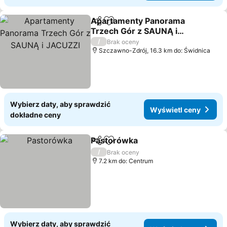
Apartamenty Panorama
Udostępnij
Dodaj do ulubionych
Trzech Gór z SAUNĄ i
JACUZZI
Wyświetl ceny
/
Brak oceny
Szczawno-Zdrój, 16.3 km do: Świdnica
Wybierz daty, aby sprawdzić
Wyświetl ceny
dokładne ceny
Pastorówka
Udostępnij
Dodaj do ulubionych
Wyświetl ceny
/
Brak oceny
7.2 km do: Centrum
Wybierz daty, aby sprawdzić