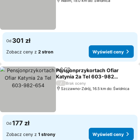
Walim, 19.0 km do: Świdnica
301 zł
Od
Zobacz ceny z
2 stron
Wyświetl ceny
Pensjonprzykortach Ofiar
Udostępnij
Dodaj do ulubionych
Katynia 2a Tel 603-982-
654
Wyświetl ceny
/
Brak oceny
Szczawno-Zdrój, 16.5 km do: Świdnica
177 zł
Od
Zobacz ceny z
1 strony
Wyświetl ceny