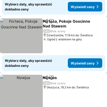
Wybierz daty, aby sprawdzić
Wyświetl ceny
dokładne ceny
Forteca, Pokoje Goscinne
Udostępnij
Dodaj do ulubionych
Nad Stawem
Wyświetl ceny
/
Brak oceny
Dzierżoniów, 17.8 km do: Świdnica
Ogród z widokiem na góry
Wyświetl cen
Wybierz daty, aby sprawdzić
Wyświetl ceny
dokładne ceny
Nowjus
Udostępnij
Dodaj do ulubionych
Wyświetl ceny
/
Brak oceny
Głuszyca, 18.2 km do: Świdnica