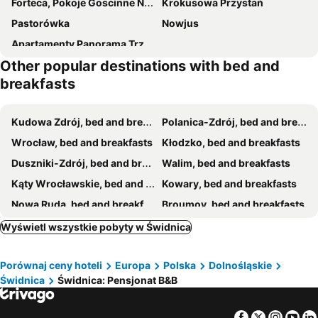
Forteca, Pokoje Goscinne Nad Stawem
Krokusowa Przystań
Pastorówka
Nowjus
Apartamenty Panorama Trzech Gór z SAUNĄ i JACUZZI
Other popular destinations with bed and
breakfasts
Kudowa Zdrój, bed and breakfasts
Polanica-Zdrój, bed and breakfasts
Wrocław, bed and breakfasts
Kłodzko, bed and breakfasts
Duszniki-Zdrój, bed and breakfasts
Walim, bed and breakfasts
Kąty Wrocławskie, bed and breakfasts
Kowary, bed and breakfasts
Nowa Ruda, bed and breakfasts
Broumov, bed and breakfasts
Stárkov, bed and breakfasts
Lubawka, bed and breakfasts
Wyświetl wszystkie pobyty w Świdnica
Dzierżoniów, bed and breakfasts
Police nad Metují, bed and breakfasts
Porównaj ceny hoteli
Europa
Polska
Dolnośląskie
Teplice nad Metují Velichovky, bed and breakfasts
Szczytna, bed and breakfasts
Świdnica
Świdnica: Pensjonat B&B
Radków, bed and breakfasts
Strzelin, bed and breakfasts
Szczawno-Zdrój, bed and breakfasts
Meziměstí, bed and breakfasts
Facebook
Twitter
Insta
Yo