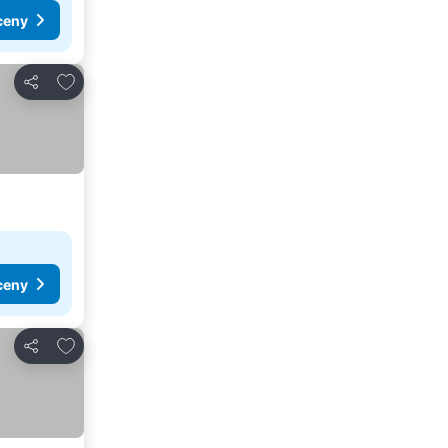
ceny
Dodaj do ulubionych
Udostępnij
ceny
Dodaj do ulubionych
Udostępnij