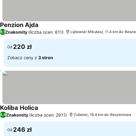
Penzion Ajda
Wyświetl ceny
Znakomity
(liczba ocen: 611)
9,1
Liptowski Mikułasz, 11.4 km do: Besz
220 zł
Od
Zobacz ceny z
3 stron
Koliba Holica
Wyświetl ceny
Znakomity
(liczba ocen: 2911)
8,9
Zuberec, 16.4 km do: Beszeniowa
246 zł
Od