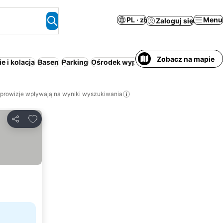
PL · zł
Menu
Zaloguj się
Zobacz na mapie
e i kolacja
Basen
Parking
Ośrodek wypoczynkowy
Spa
Apartho
 prowizje wpływają na wyniki wyszukiwania
Dodaj do ulubionych
Udostępnij