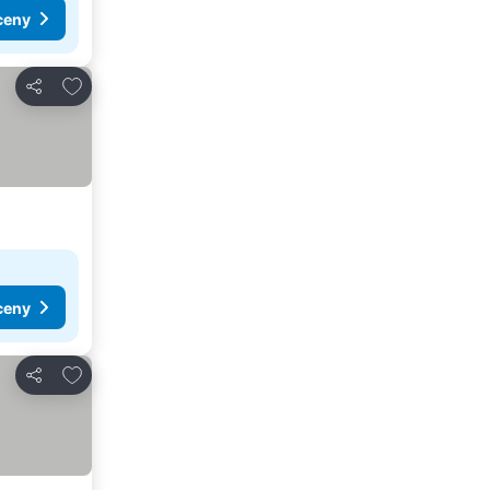
ceny
Dodaj do ulubionych
Udostępnij
ceny
Dodaj do ulubionych
Udostępnij