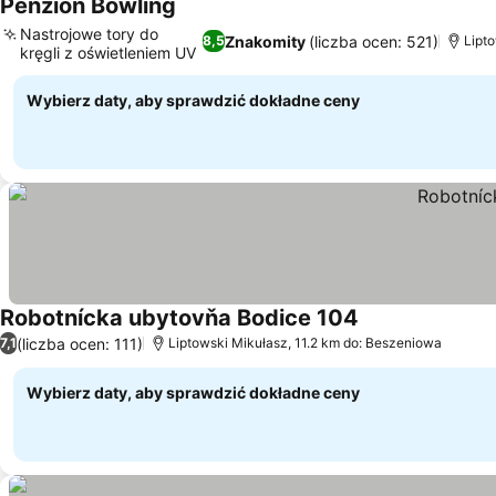
Penzion Bowling
Wyświetl ceny
Nastrojowe tory do
Znakomity
(liczba ocen: 521)
8,5
Lipt
kręgli z oświetleniem UV
Wyświetl ceny
Wybierz daty, aby sprawdzić dokładne ceny
Robotnícka ubytovňa Bodice 104
Wyświetl ceny
(liczba ocen: 111)
7,1
Liptowski Mikułasz, 11.2 km do: Beszeniowa
Wybierz daty, aby sprawdzić dokładne ceny