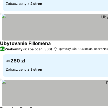
Zobacz ceny z
2 stron
Ubytovanie Filloména
Wyświetl ceny
Znakomity
(liczba ocen: 360)
9,3
Liptovský Ján, 18.6 km do: Beszenio
280 zł
Od
Zobacz ceny z
3 stron