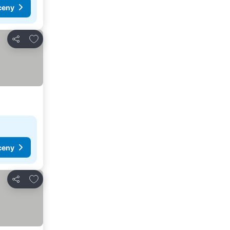
ceny
Dodaj do ulubionych
Udostępnij
ceny
Dodaj do ulubionych
Udostępnij