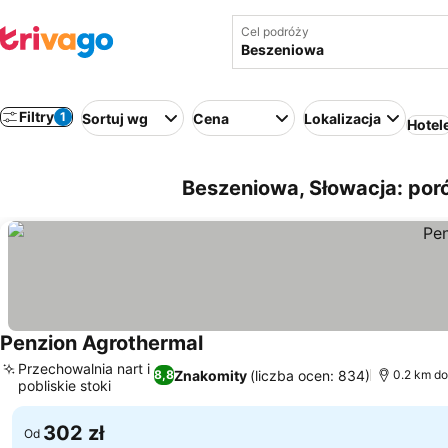
Cel podróży
Filtry
1
Sortuj wg
Cena
Lokalizacja
Hotel
Beszeniowa, Słowacja: por
Penzion Agrothermal
Wyświetl ceny
Przechowalnia nart i
Znakomity
(liczba ocen: 834)
8,8
0.2 km do
pobliskie stoki
Wyświetl ceny
302 zł
Od