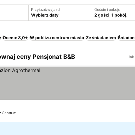
Przyjazd/wyjazd
Goście i pokoje
Wybierz daty
2 gości, 1 pokój.
e
Ocena: 8,0+
W pobliżu centrum miasta
Ze śniadaniem
Śniadani
ównaj ceny Pensjonat B&B
Jak
: Centrum