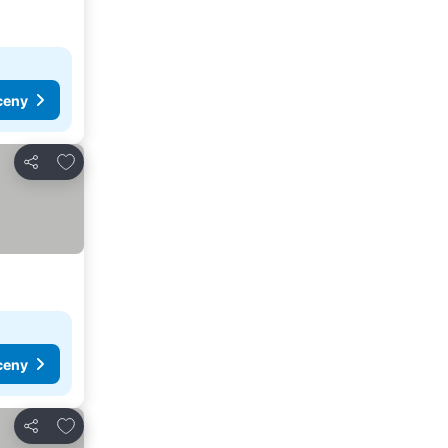
ceny
Dodaj do ulubionych
Udostępnij
ceny
Dodaj do ulubionych
Udostępnij