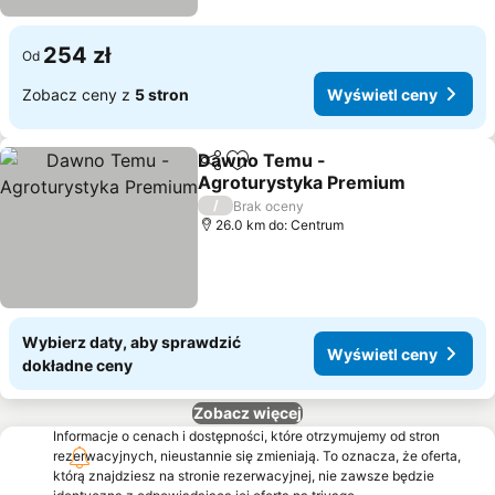
254 zł
Od
Zobacz ceny z
5 stron
Wyświetl ceny
Dawno Temu -
Udostępnij
Dodaj do ulubionych
Agroturystyka Premium
Wyświetl ceny
/
Brak oceny
26.0 km do: Centrum
Wybierz daty, aby sprawdzić
Wyświetl ceny
dokładne ceny
Zobacz więcej
Informacje o cenach i dostępności, które otrzymujemy od stron
rezerwacyjnych, nieustannie się zmieniają. To oznacza, że oferta,
którą znajdziesz na stronie rezerwacyjnej, nie zawsze będzie