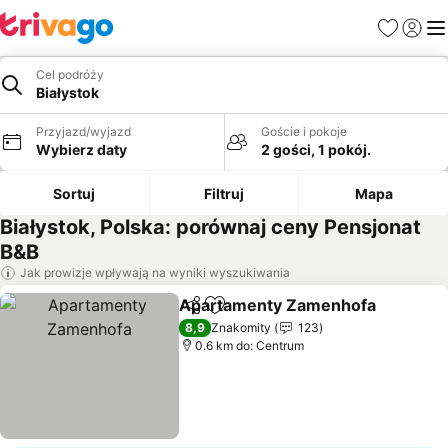
Ulubione
Zaloguj
Me
Cel podróży
Białystok
Przyjazd/wyjazd
Goście i pokoje
Wybierz daty
2 gości, 1 pokój.
Sortuj
Filtruj
Mapa
Białystok, Polska: porównaj ceny Pensjonat
B&B
Jak prowizje wpływają na wyniki wyszukiwania
Apartamenty Zamenhofa
Udostępnij
Dodaj do ulubionych
W
8,9
Znakomity
123
0.6 km do: Centrum