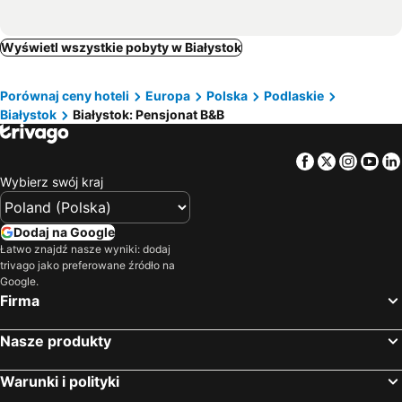
Wyświetl wszystkie pobyty w Białystok
Porównaj ceny hoteli
Europa
Polska
Podlaskie
Białystok
Białystok: Pensjonat B&B
Facebook
Twitter
Insta
Yo
Wybierz swój kraj
Dodaj na Google
Łatwo znajdź nasze wyniki: dodaj
trivago jako preferowane źródło na
Google.
Firma
Nasze produkty
Warunki i polityki