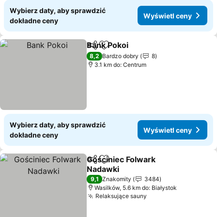
Wybierz daty, aby sprawdzić
Wyświetl ceny
dokładne ceny
Bank Pokoi
Udostępnij
Dodaj do ulubionych
Wyświetl ceny
8,2
Bardzo dobry
8
3.1 km do: Centrum
Wybierz daty, aby sprawdzić
Wyświetl ceny
dokładne ceny
Gościniec Folwark
Udostępnij
Dodaj do ulubionych
Nadawki
Wyświetl ceny
9,1
Znakomity
3484
Wasilków, 5.6 km do: Białystok
Relaksujące sauny
Wyświetl ceny