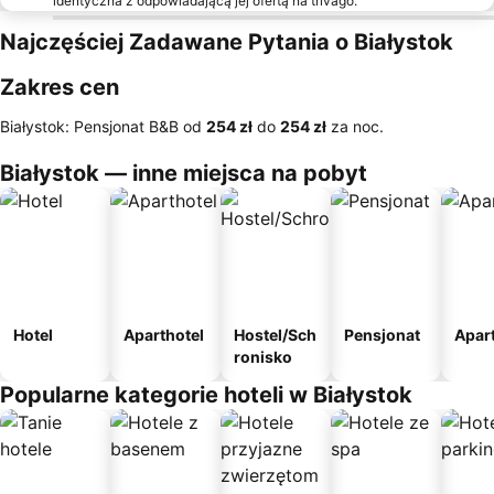
identyczna z odpowiadającą jej ofertą na trivago.
Najczęściej Zadawane Pytania o Białystok
Zakres cen
Białystok: Pensjonat B&B od
‎254 zł
do
‎254 zł
za noc.
Białystok — inne miejsca na pobyt
Hotel
Aparthotel
Hostel/Sch
Pensjonat
Apar
ronisko
Popularne kategorie hoteli w Białystok