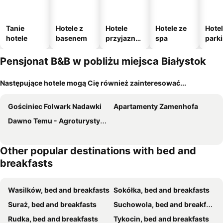
Tanie
Hotele z
Hotele
Hotele ze
Hotel
hotele
basenem
przyjazne
spa
park
zwierzęto
m
m
Pensjonat B&B w pobliżu miejsca Białystok
Następujące hotele mogą Cię również zainteresować...
Gościniec Folwark Nadawki
Apartamenty Zamenhofa
Dawno Temu - Agroturystyka Premium
Other popular destinations with bed and
breakfasts
Wasilków, bed and breakfasts
Sokółka, bed and breakfasts
Suraż, bed and breakfasts
Suchowola, bed and breakfasts
Rudka, bed and breakfasts
Tykocin, bed and breakfasts