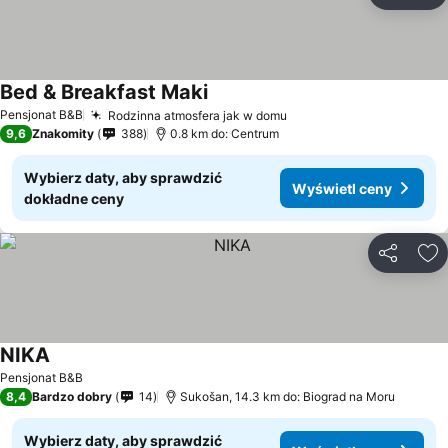
Do
Bed & Breakfast Maki
Wyświetl ceny
Pensjonat B&B
Rodzinna atmosfera jak w domu
Wyświetl ceny
9,6
Znakomity
388
0.8 km do: Centrum
Wybierz daty, aby sprawdzić
Wyświetl ceny
dokładne ceny
Udostępni
Do
NIKA
Wyświetl ceny
Pensjonat B&B
8,4
Bardzo dobry
14
Sukošan, 14.3 km do: Biograd na Moru
Wybierz daty, aby sprawdzić