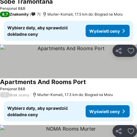
Sobe Tramontana
Wyświetl ceny
Pensjonat B&B
8,7
Znakomity
7
Murter-Kornati, 17.5 km do: Biograd na Moru
Wybierz daty, aby sprawdzić
Wyświetl ceny
dokładne ceny
Udostępni
Do
Apartments And Rooms Port
Wyświetl ceny
Pensjonat B&B
/
Murter-Kornati, 17.3 km do: Biograd na Moru
Brak oceny
Wybierz daty, aby sprawdzić
Wyświetl ceny
dokładne ceny
Udostępni
Do