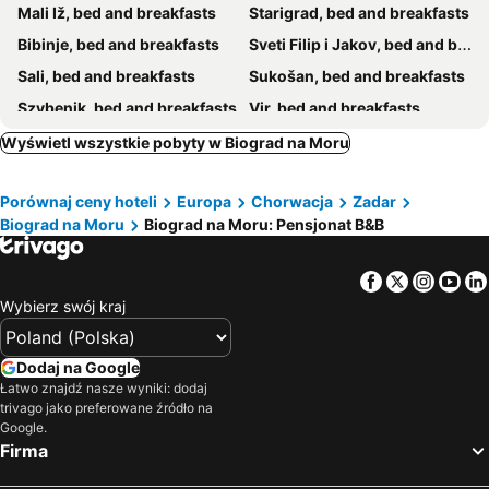
Mali Iž, bed and breakfasts
Starigrad, bed and breakfasts
Bibinje, bed and breakfasts
Sveti Filip i Jakov, bed and breakfasts
Sali, bed and breakfasts
Sukošan, bed and breakfasts
Szybenik, bed and breakfasts
Vir, bed and breakfasts
Novigrad, bed and breakfasts
Tisno, bed and breakfasts
Wyświetl wszystkie pobyty w Biograd na Moru
Pakoštane, bed and breakfasts
Preko, bed and breakfasts
Porównaj ceny hoteli
Europa
Chorwacja
Zadar
Tribunj, bed and breakfasts
Murter-Kornati, bed and breakfasts
Biograd na Moru
Biograd na Moru: Pensjonat B&B
Privlaka, bed and breakfasts
Vrsi, bed and breakfasts
Skradin, bed and breakfasts
Benkovac, bed and breakfasts
Facebook
Twitter
Insta
Yo
Obrovac, bed and breakfasts
Kaprije, bed and breakfasts
Wybierz swój kraj
Dodaj na Google
Łatwo znajdź nasze wyniki: dodaj
trivago jako preferowane źródło na
Google.
Firma