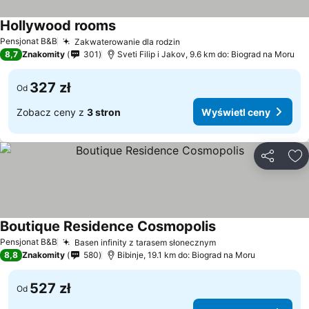
Hollywood rooms
Wyświetl ceny
Pensjonat B&B
Zakwaterowanie dla rodzin
Wyświetl ceny
8,7
Znakomity
301
Sveti Filip i Jakov, 9.6 km do: Biograd na Moru
327 zł
Od
Zobacz ceny z
3 stron
Wyświetl ceny
Udostępni
Do
Boutique Residence Cosmopolis
Wyświetl ceny
Pensjonat B&B
Basen infinity z tarasem słonecznym
Wyświetl ceny
8,8
Znakomity
580
Bibinje, 19.1 km do: Biograd na Moru
527 zł
Od