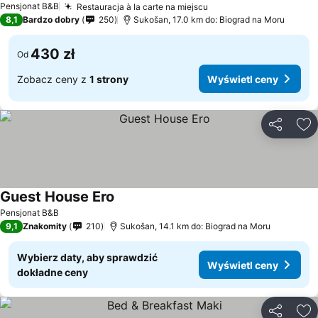
Pensjonat B&B
Restauracja à la carte na miejscu
Wyświetl ceny
8,1
Bardzo dobry
250
Sukošan, 17.0 km do: Biograd na Moru
430 zł
Od
Zobacz ceny z
1 strony
Wyświetl ceny
Udostępni
Do
Guest House Ero
Wyświetl ceny
Pensjonat B&B
9,1
Znakomity
210
Sukošan, 14.1 km do: Biograd na Moru
Wybierz daty, aby sprawdzić
Wyświetl ceny
dokładne ceny
Udostępni