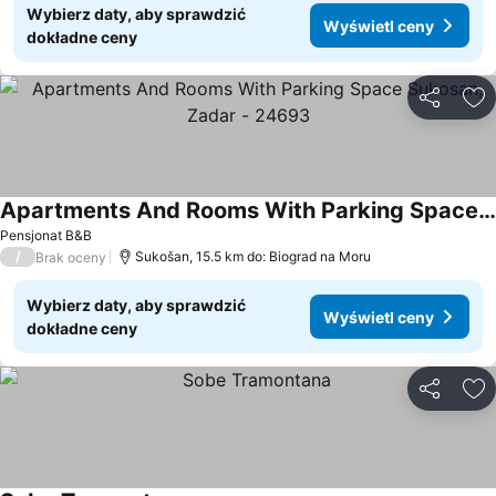
Wybierz daty, aby sprawdzić
Wyświetl ceny
dokładne ceny
Udostępni
Do
Apartments And Rooms With Parking Space Sukosan, Zadar - 24693
Wyświetl ceny
Pensjonat B&B
/
Sukošan, 15.5 km do: Biograd na Moru
Brak oceny
Wybierz daty, aby sprawdzić
Wyświetl ceny
dokładne ceny
Udostępni
Do