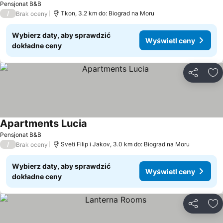
Pensjonat B&B
/
Tkon, 3.2 km do: Biograd na Moru
Brak oceny
Wybierz daty, aby sprawdzić
Wyświetl ceny
dokładne ceny
Udostępni
Do
Apartments Lucia
Wyświetl ceny
Pensjonat B&B
/
Sveti Filip i Jakov, 3.0 km do: Biograd na Moru
Brak oceny
Wybierz daty, aby sprawdzić
Wyświetl ceny
dokładne ceny
Udostępni
Do