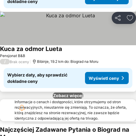
dokładne ceny
Udostępni
Do
Kuca za odmor Lueta
Wyświetl ceny
Pensjonat B&B
/
Bibinje, 19.2 km do: Biograd na Moru
Brak oceny
Wybierz daty, aby sprawdzić
Wyświetl ceny
dokładne ceny
Zobacz więcej
Informacje o cenach i dostępności, które otrzymujemy od stron
rezerwacyjnych, nieustannie się zmieniają. To oznacza, że oferta,
którą znajdziesz na stronie rezerwacyjnej, nie zawsze będzie
identyczna z odpowiadającą jej ofertą na trivago.
Najczęściej Zadawane Pytania o Biograd na