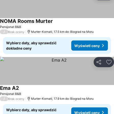
NOMA Rooms Murter
Wyświetl ceny
Pensjonat B&B
/
Murter-Kornati, 17.5 km do: Biograd na Moru
Brak oceny
Wybierz daty, aby sprawdzić
Wyświetl ceny
dokładne ceny
Udostępni
Do
Ema A2
Wyświetl ceny
Pensjonat B&B
/
Murter-Kornati, 17.9 km do: Biograd na Moru
Brak oceny
Wybierz daty, aby sprawdzić
Wyświetl ceny