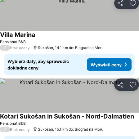
Udostępni
Do
Villa Marina
Wyświetl ceny
Pensjonat B&B
/
Sukošan, 14.1 km do: Biograd na Moru
Brak oceny
Wybierz daty, aby sprawdzić
Wyświetl ceny
dokładne ceny
Udostępni
Do
Kotari Sukošan in Sukošan - Nord-Dalmatien
Wy
Pensjonat B&B
/
Sukošan, 15.1 km do: Biograd na Moru
Brak oceny