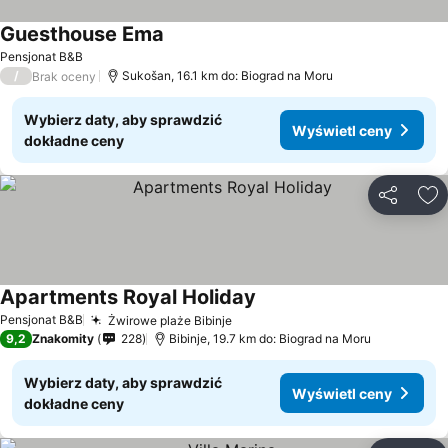
Guesthouse Ema
Wyświetl ceny
Pensjonat B&B
/
Sukošan, 16.1 km do: Biograd na Moru
Brak oceny
Wybierz daty, aby sprawdzić
Wyświetl ceny
dokładne ceny
Udostępni
Do
Apartments Royal Holiday
Wyświetl ceny
Pensjonat B&B
Żwirowe plaże Bibinje
Wyświetl ceny
9,2
Znakomity
228
Bibinje, 19.7 km do: Biograd na Moru
Wybierz daty, aby sprawdzić
Wyświetl ceny
dokładne ceny