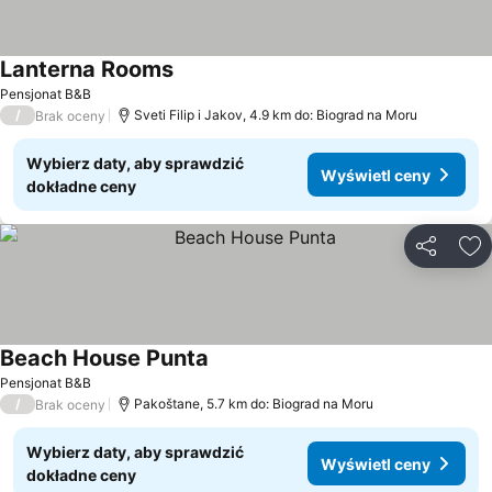
Lanterna Rooms
Wyświetl ceny
Pensjonat B&B
/
Sveti Filip i Jakov, 4.9 km do: Biograd na Moru
Brak oceny
Wybierz daty, aby sprawdzić
Wyświetl ceny
dokładne ceny
Udostępni
Do
Beach House Punta
Wyświetl ceny
Pensjonat B&B
/
Pakoštane, 5.7 km do: Biograd na Moru
Brak oceny
Wybierz daty, aby sprawdzić
Wyświetl ceny
dokładne ceny