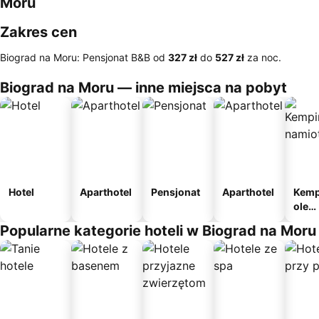
Moru
Zakres cen
Biograd na Moru: Pensjonat B&B od
‎327 zł
do
‎527 zł
za noc.
Biograd na Moru — inne miejsca na pobyt
Hotel
Aparthotel
Pensjonat
Aparthotel
Kemp
ole
nami
Popularne kategorie hoteli w Biograd na Moru
e