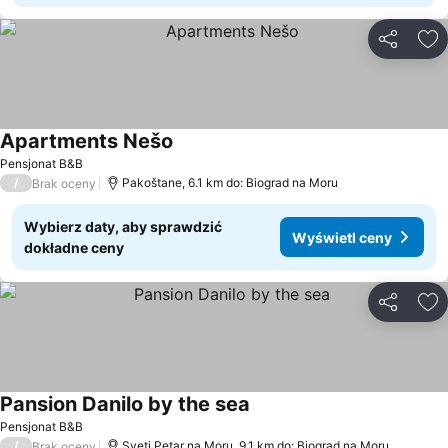
Udostępni
Do
Apartments Nešo
Wyświetl ceny
Pensjonat B&B
/
Pakoštane, 6.1 km do: Biograd na Moru
Brak oceny
Wybierz daty, aby sprawdzić
Wyświetl ceny
dokładne ceny
Udostępni
Do
Pansion Danilo by the sea
Wyświetl ceny
Pensjonat B&B
/
Sveti Petar na Moru, 9.1 km do: Biograd na Moru
Brak oceny