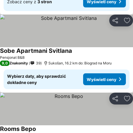
Zobacz ceny z
3 stron
Wyświetl ceny
Udostępni
Do
Sobe Apartmani Svitlana
Wyświetl ceny
Pensjonat B&B
9,0
Znakomity
39
Sukošan, 16.2 km do: Biograd na Moru
Wybierz daty, aby sprawdzić
Wyświetl ceny
dokładne ceny
Udostępni
Do
Rooms Bepo
Wyświetl ceny