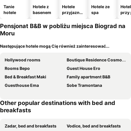
Tanie
Hotele z
Hotele
Hotele ze
Hote
hotele
basenem
przyjazne
spa
przy 
zwierzęto
m
Pensjonat B&B w pobliżu miejsca Biograd na
Moru
Następujące hotele mogą Cię również zainteresować...
Hollywood rooms
Boutique Residence Cosmopolis
Rooms Bepo
Guest House Ero
Bed & Breakfast Maki
Family apartment B&B
Guesthouse Ema
Sobe Tramontana
Other popular destinations with bed and
breakfasts
Zadar, bed and breakfasts
Vodice, bed and breakfasts