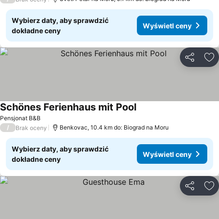
Wybierz daty, aby sprawdzić
Wyświetl ceny
dokładne ceny
Udostępni
Do
Schönes Ferienhaus mit Pool
Wyświetl ceny
Pensjonat B&B
/
Benkovac, 10.4 km do: Biograd na Moru
Brak oceny
Wybierz daty, aby sprawdzić
Wyświetl ceny
dokładne ceny
Udostępni
Do