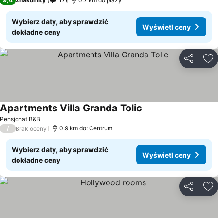
9,4
Znakomity
17
0.7 km do plaży
Wybierz daty, aby sprawdzić
Wyświetl ceny
dokładne ceny
Udostępni
Do
Apartments Villa Granda Tolic
Wyświetl ceny
Pensjonat B&B
/
0.9 km do: Centrum
Brak oceny
Wybierz daty, aby sprawdzić
Wyświetl ceny
dokładne ceny
Udostępni
Do