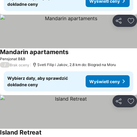
Wyświetl ceny
dokładne ceny
Udostępni
Do
Mandarin apartaments
Wyświetl ceny
Pensjonat B&B
/
Sveti Filip i Jakov, 2.8 km do: Biograd na Moru
Brak oceny
Wybierz daty, aby sprawdzić
Wyświetl ceny
dokładne ceny
Udostępni
Do
Island Retreat
Wyświetl ceny