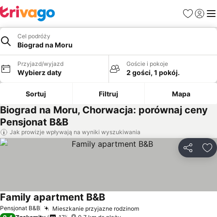
Ulubione
Zaloguj
Me
Cel podróży
Biograd na Moru
Przyjazd/wyjazd
Goście i pokoje
Wybierz daty
2 gości, 1 pokój.
Sortuj
Filtruj
Mapa
Biograd na Moru, Chorwacja: porównaj ceny
Pensjonat B&B
Jak prowizje wpływają na wyniki wyszukiwania
Udostępni
Do
Family apartment B&B
Wyświetl ceny
Pensjonat B&B
Mieszkanie przyjazne rodzinom
Wyświetl ceny