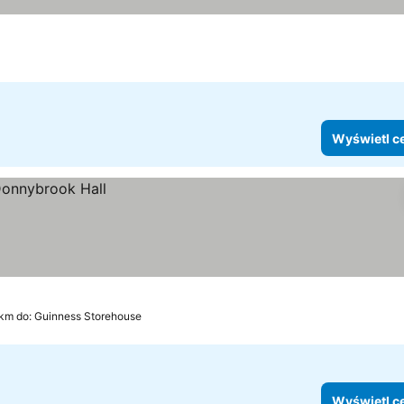
Wyświetl c
 km do: Guinness Storehouse
Wyświetl c