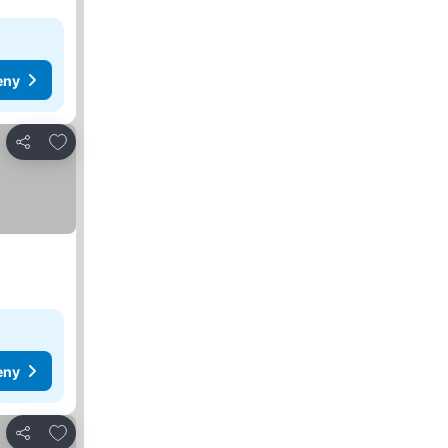
eny
Dodaj do ulubionych
Udostępnij
eny
Dodaj do ulubionych
Udostępnij