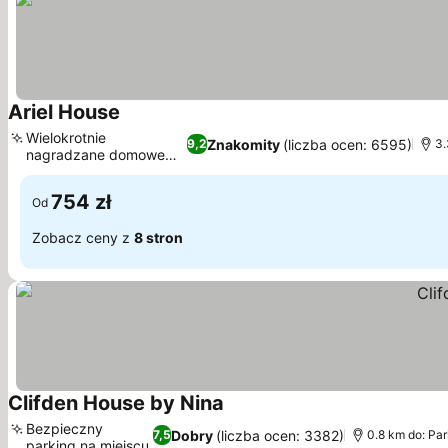
Ariel House
Wyświetl ceny
Wielokrotnie
Znakomity
(liczba ocen: 6595)
9,2
3.
nagradzane domowe
Wyświetl ceny
śniadanie
754 zł
Od
Zobacz ceny z
8 stron
Clifden House by Nina
Wyświetl ceny
Bezpieczny
Dobry
(liczba ocen: 3382)
7,5
0.8 km do: Pa
parking na miejscu