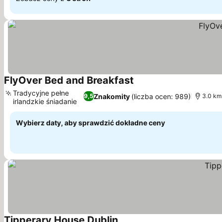
FlyOver Bed and Breakfast
Wyświetl ceny
Tradycyjne pełne
Znakomity
(liczba ocen: 989)
9,5
3.0 km
irlandzkie śniadanie
Wyświetl ceny
Wybierz daty, aby sprawdzić dokładne ceny
Tipperary House Dublin