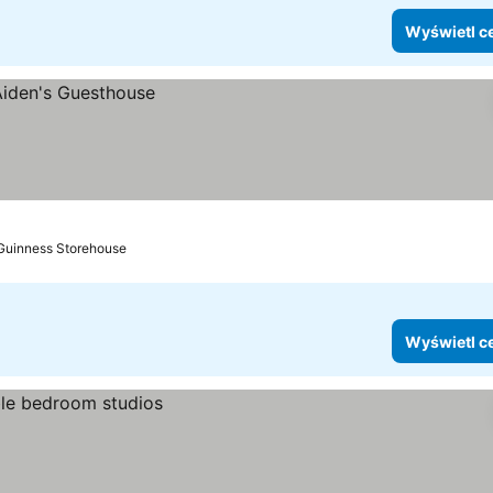
Wyświetl c
 Guinness Storehouse
Wyświetl c