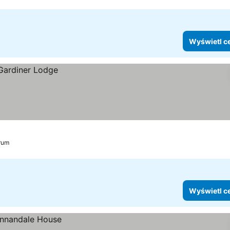
Wyświetl c
trum
Wyświetl c