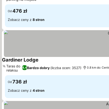
Wyświetl ceny
476 zł
Od
Zobacz ceny z
8 stron
Gardiner Lodge
Wyświetl ceny
Taras do
Bardzo dobry
(liczba ocen: 3527)
8,4
0.8 km do: Cen
relaksu
Wyświetl ceny
736 zł
Od
Zobacz ceny z
4 stron