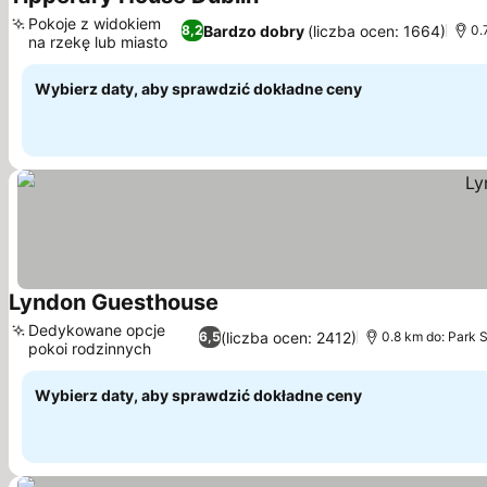
Wyświetl ceny
Pokoje z widokiem
Bardzo dobry
(liczba ocen: 1664)
8,2
0.
na rzekę lub miasto
Wyświetl ceny
Wybierz daty, aby sprawdzić dokładne ceny
Lyndon Guesthouse
Wyświetl ceny
Dedykowane opcje
(liczba ocen: 2412)
6,5
0.8 km do: Park 
pokoi rodzinnych
Wyświetl ceny
Wybierz daty, aby sprawdzić dokładne ceny