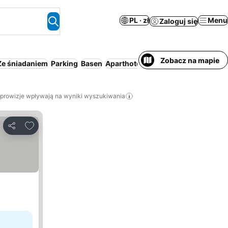
PL · zł
Menu
Zaloguj się
Zobacz na mapie
Ze śniadaniem
Parking
Basen
Aparthotel
Pensjonat B&B
Wi-F
 prowizje wpływają na wyniki wyszukiwania
Dodaj do ulubionych
Udostępnij