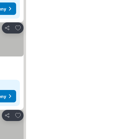
eny
Dodaj do ulubionych
Udostępnij
eny
Dodaj do ulubionych
Udostępnij