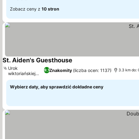
Zobacz ceny z
10 stron
St. Aiden's Guesthouse
Wyświetl ceny
Urok
Znakomity
(liczba ocen: 1137)
9,1
3.3 km do:
wiktoriańskiej
Wyświetl ceny
kamienicy
Wybierz daty, aby sprawdzić dokładne ceny