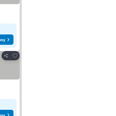
eny
Dodaj do ulubionych
Udostępnij
eny