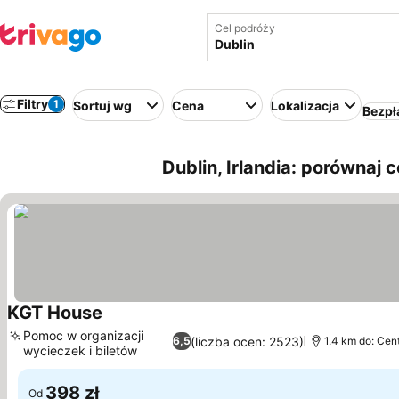
Cel podróży
Filtry
1
Sortuj wg
Cena
Lokalizacja
Bezpł
Dublin, Irlandia: porównaj
KGT House
Wyświetl ceny
Pomoc w organizacji
(liczba ocen: 2523)
6,5
1.4 km do: Cen
wycieczek i biletów
Wyświetl ceny
398 zł
Od