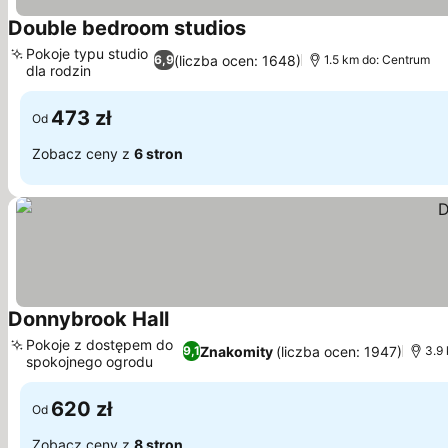
Double bedroom studios
Wyświetl ceny
Pokoje typu studio
(liczba ocen: 1648)
6,9
1.5 km do: Centrum
dla rodzin
Wyświetl ceny
473 zł
Od
Zobacz ceny z
6 stron
Donnybrook Hall
Wyświetl ceny
Pokoje z dostępem do
Znakomity
(liczba ocen: 1947)
9,1
3.9
spokojnego ogrodu
Wyświetl ceny
620 zł
Od
Zobacz ceny z
8 stron