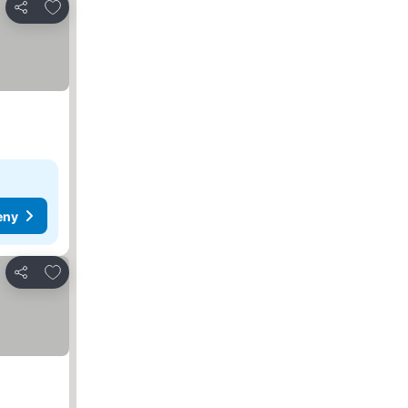
Dodaj do ulubionych
Udostępnij
eny
Dodaj do ulubionych
Udostępnij