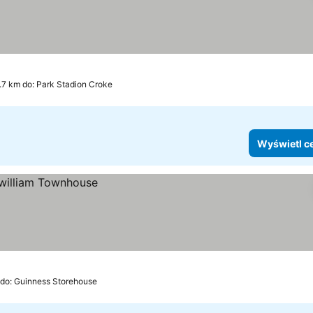
.7 km do: Park Stadion Croke
Wyświetl c
 do: Guinness Storehouse