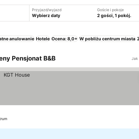
Przyjazd/wyjazd
Goście i pokoje
Wybierz daty
2 gości, 1 pokój.
atne anulowanie
Hotele
Ocena: 8,0+
W pobliżu centrum miasta
 ceny Pensjonat B&B
Jak
trum