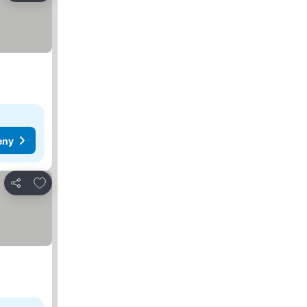
eny
Dodaj do ulubionych
Udostępnij