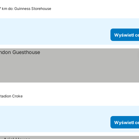
7 km do: Guinness Storehouse
Wyświetl c
Stadion Croke
Wyświetl c