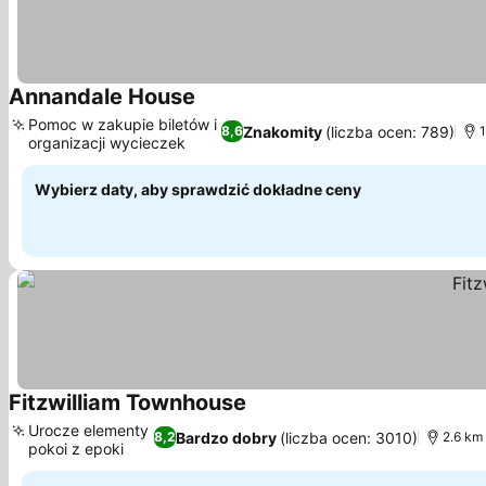
Annandale House
Wyświetl ceny
Pomoc w zakupie biletów i
Znakomity
(liczba ocen: 789)
8,6
1
organizacji wycieczek
Wyświetl ceny
Wybierz daty, aby sprawdzić dokładne ceny
Fitzwilliam Townhouse
Wyświetl ceny
Urocze elementy
Bardzo dobry
(liczba ocen: 3010)
8,2
2.6 km
pokoi z epoki
Wyświetl ceny