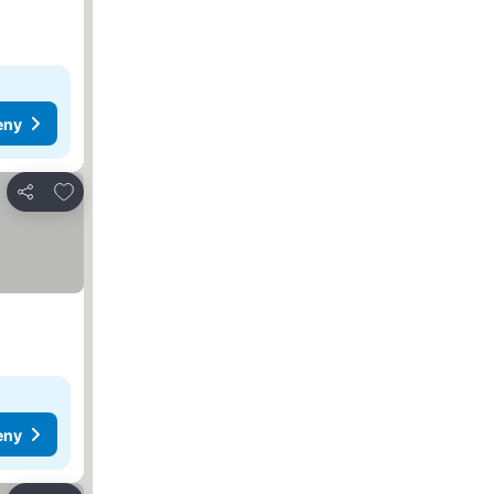
eny
Dodaj do ulubionych
Udostępnij
eny