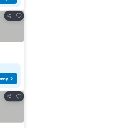
Dodaj do ulubionych
Udostępnij
ceny
Dodaj do ulubionych
Udostępnij