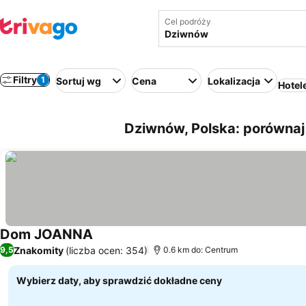
Cel podróży
Filtry
1
Sortuj wg
Cena
Lokalizacja
Hotel
Dziwnów, Polska: porównaj
Dom JOANNA
Wyświetl ceny
Znakomity
(liczba ocen: 354)
9,5
0.6 km do: Centrum
Wybierz daty, aby sprawdzić dokładne ceny