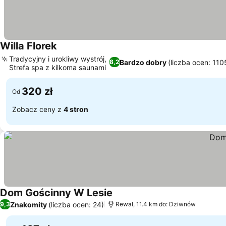
Willa Florek
Wyświetl ceny
Tradycyjny i urokliwy wystrój,
Bardzo dobry
(liczba ocen: 110
8,2
Strefa spa z kilkoma saunami
Wyświetl ceny
320 zł
Od
Zobacz ceny z
4 stron
Dom Gościnny W Lesie
Wyświetl ceny
Znakomity
(liczba ocen: 24)
9,3
Rewal, 11.4 km do: Dziwnów