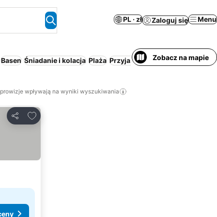
PL · zł
Menu
Zaloguj się
Zobacz na mapie
Basen
Śniadanie i kolacja
Plaża
Przyjazny zwierzętom
 prowizje wpływają na wyniki wyszukiwania
Dodaj do ulubionych
Udostępnij
ceny