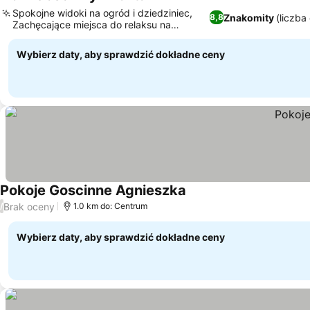
Wyświetl ceny
Spokojne widoki na ogród i dziedziniec,
Znakomity
(liczba
8,8
Zachęcające miejsca do relaksu na
Wyświetl ceny
świeżym powietrzu
Wybierz daty, aby sprawdzić dokładne ceny
Pokoje Goscinne Agnieszka
Wyświetl ceny
Brak oceny
/
1.0 km do: Centrum
Wybierz daty, aby sprawdzić dokładne ceny