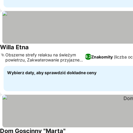
Willa Etna
Wyświetl ceny
Obszerne strefy relaksu na świeżym
Znakomity
(liczba o
9,2
powietrzu, Zakwaterowanie przyjazne
Wyświetl ceny
zwierzętom
Wybierz daty, aby sprawdzić dokładne ceny
Dom Goscinny "Marta"