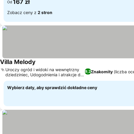
167 zł
Od
Zobacz ceny z
2 stron
Villa Melody
Wyświetl ceny
Uroczy ogród i widoki na wewnętrzny
Znakomity
(liczba oc
9,2
dziedziniec, Udogodnienia i atrakcje dla
Wyświetl ceny
rodzin
Wybierz daty, aby sprawdzić dokładne ceny