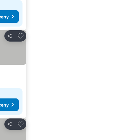
ceny
Dodaj do ulubionych
Udostępnij
ceny
Dodaj do ulubionych
Udostępnij