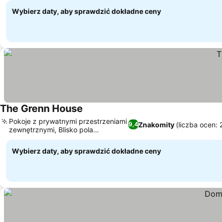
Wybierz daty, aby sprawdzić dokładne ceny
The Grenn House
Wyświetl ceny
Pokoje z prywatnymi przestrzeniami
Znakomity
(liczba ocen:
9,4
zewnętrznymi, Blisko pola
Wyświetl ceny
golfowego
Wybierz daty, aby sprawdzić dokładne ceny