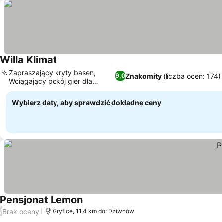
Willa Klimat
Wyświetl ceny
Zapraszający kryty basen,
Znakomity
(liczba ocen: 174)
9,0
Wciągający pokój gier dla
Wyświetl ceny
każdego
Wybierz daty, aby sprawdzić dokładne ceny
Pensjonat Lemon
Wyświetl ceny
Brak oceny
/
Gryfice, 11.4 km do: Dziwnów