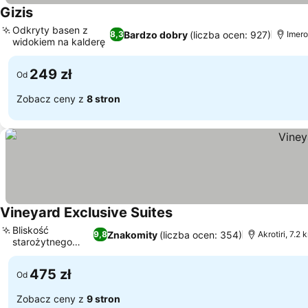
Gizis
Odkryty basen z
Bardzo dobry
(liczba ocen: 927)
8,3
Imero
widokiem na kalderę
249 zł
Od
Zobacz ceny z
8 stron
Vineyard Exclusive Suites
Bliskość
Znakomity
(liczba ocen: 354)
9,8
Akrotiri, 7.2 
starożytnego
Akrotiri
475 zł
Od
Zobacz ceny z
9 stron