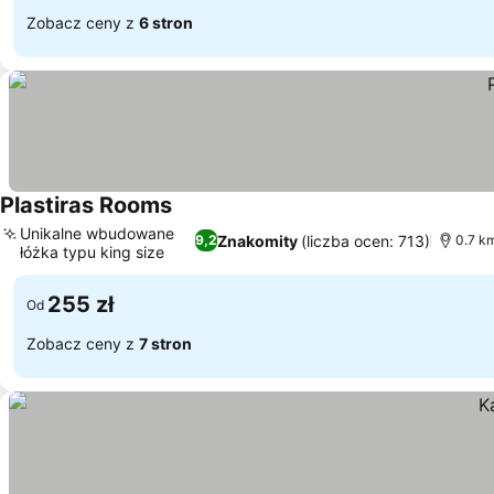
Zobacz ceny z
6 stron
Plastiras Rooms
Unikalne wbudowane
Znakomity
(liczba ocen: 713)
9,2
0.7 k
łóżka typu king size
255 zł
Od
Zobacz ceny z
7 stron