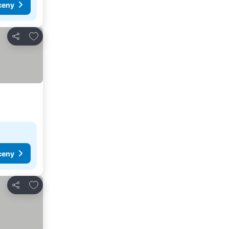
ceny
Dodaj do ulubionych
Udostępnij
ceny
Dodaj do ulubionych
Udostępnij