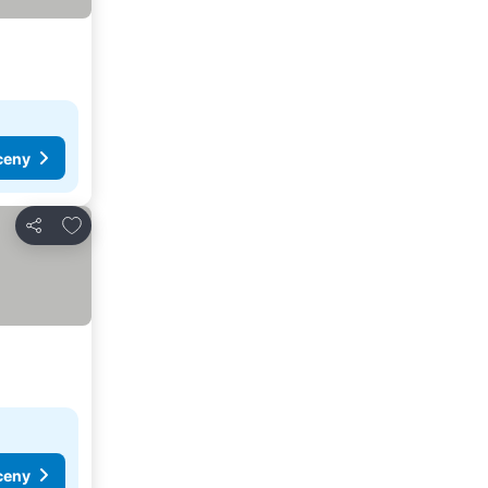
ceny
Dodaj do ulubionych
Udostępnij
ceny