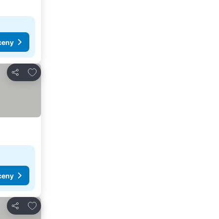
ceny
Dodaj do ulubionych
Udostępnij
ceny
Dodaj do ulubionych
Udostępnij