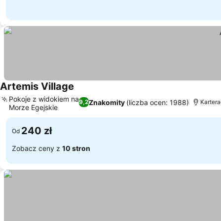
Artemis Village
Pokoje z widokiem na
Znakomity
(liczba ocen: 1988)
9,2
Kartera
Morze Egejskie
240 zł
Od
Zobacz ceny z
10 stron