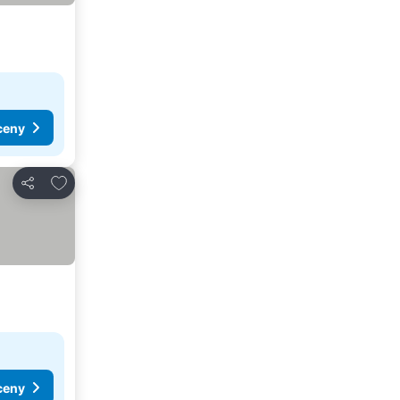
ceny
Dodaj do ulubionych
Udostępnij
ceny