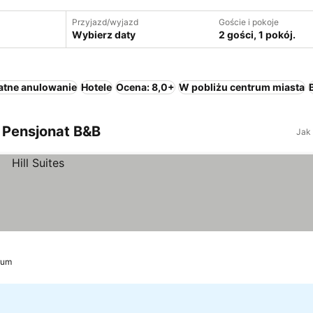
Przyjazd/wyjazd
Goście i pokoje
Wybierz daty
2 gości, 1 pokój.
atne anulowanie
Hotele
Ocena: 8,0+
W pobliżu centrum miasta
y Pensjonat B&B
Jak
rum