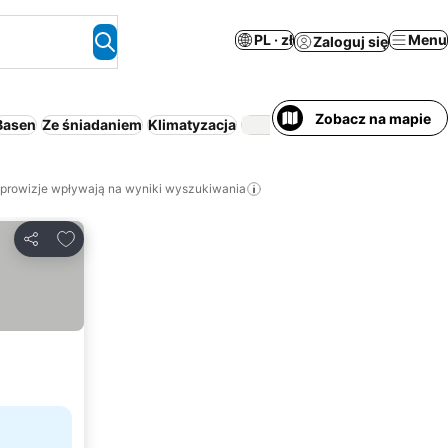
PL · zł
Menu
Zaloguj się
Zobacz na mapie
Basen
Ze śniadaniem
Klimatyzacja
Wanna z hydroma
 prowizje wpływają na wyniki wyszukiwania
Dodaj do ulubionych
Udostępnij