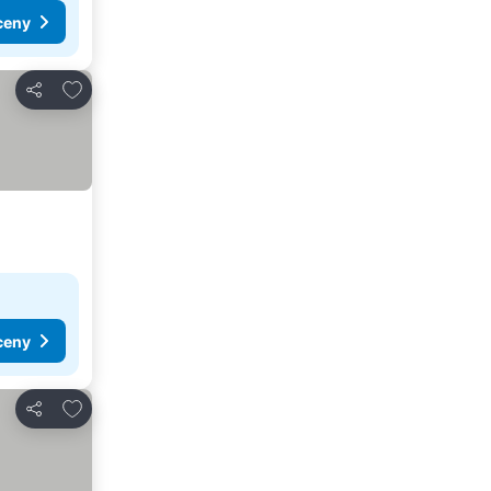
ceny
Dodaj do ulubionych
Udostępnij
ceny
Dodaj do ulubionych
Udostępnij