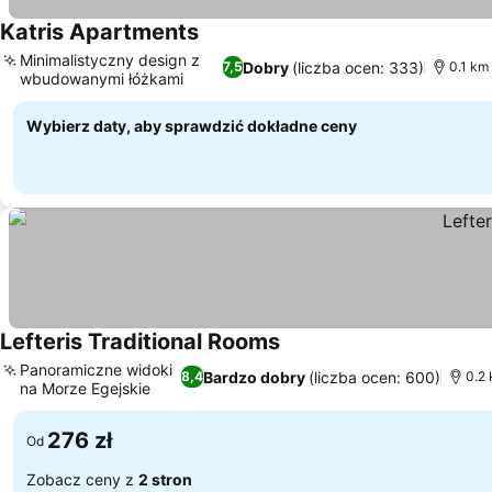
Katris Apartments
Minimalistyczny design z
Dobry
(liczba ocen: 333)
7,5
0.1 km
wbudowanymi łóżkami
Wybierz daty, aby sprawdzić dokładne ceny
Lefteris Traditional Rooms
Panoramiczne widoki
Bardzo dobry
(liczba ocen: 600)
8,4
0.2
na Morze Egejskie
276 zł
Od
Zobacz ceny z
2 stron