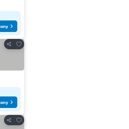
ceny
Dodaj do ulubionych
Udostępnij
ceny
Dodaj do ulubionych
Udostępnij