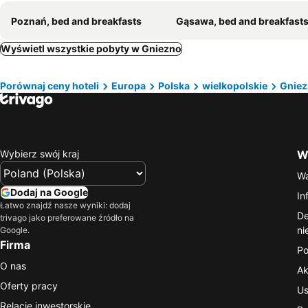
Poznań, bed and breakfasts
Gąsawa, bed and breakfast
Wyświetl wszystkie pobyty w Gniezno
Porównaj ceny hoteli
Europa
Polska
wielkopolskie
Gnie
Wybierz swój kraj
Wa
Wa
Dodaj na Google
In
Łatwo znajdź nasze wyniki: dodaj
De
trivago jako preferowane źródło na
ni
Google.
Firma
Po
O nas
Ak
Oferty pracy
Us
Relacje inwestorskie