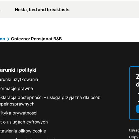
s
Nekla, bed and breakfasts
zno
Gniezno: Pensjonat B&B
runki i polityki
runki użytkowania
formacje prawne
klaracja dostępności – usługa przyjazna dla osób
epełnosprawnych
lityka prywatności
t o usługach cyfrowych
triva
tawienia plików cookie
Copyr