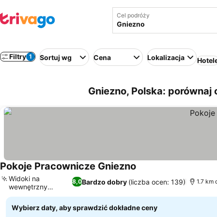
Cel podróży
Filtry
1
Sortuj wg
Cena
Lokalizacja
Hotel
Gniezno, Polska: porównaj
Pokoje Pracownicze Gniezno
Wyświetl ceny
Widoki na
Bardzo dobry
(liczba ocen: 139)
8,0
1.7 km 
wewnętrzny
Wyświetl ceny
dziedziniec
Wybierz daty, aby sprawdzić dokładne ceny