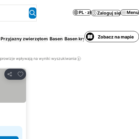
PL · zł
Menu
Zaloguj się
Zobacz na mapie
Przyjazny zwierzętom
Basen
Basen kryty
Wi-Fi
Aparthotel
Cał
 prowizje wpływają na wyniki wyszukiwania
Dodaj do ulubionych
Udostępnij