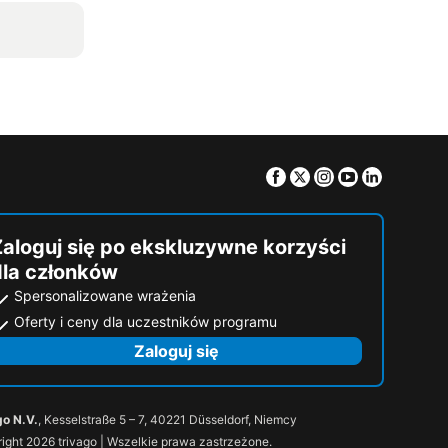
Facebook
Twitter
Instagram
Youtube
Linkedin
Zaloguj się po ekskluzywne korzyści
dla członków
Spersonalizowane wrażenia
Oferty i ceny dla uczestników programu
Zaloguj się
go N.V.
, Kesselstraße 5 – 7, 40221 Düsseldorf, Niemcy
ight 2026 trivago | Wszelkie prawa zastrzeżone.