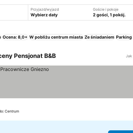
Przyjazd/wyjazd
Goście i pokoje
Wybierz daty
2 gości, 1 pokój.
e
Ocena: 8,0+
W pobliżu centrum miasta
Ze śniadaniem
Parking
 ceny Pensjonat B&B
Jak
do: Centrum