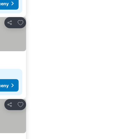
ceny
Dodaj do ulubionych
Udostępnij
ceny
Dodaj do ulubionych
Udostępnij