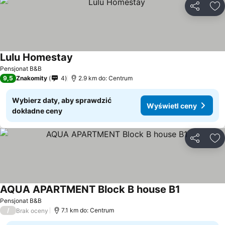
Udostępni
Do
Lulu Homestay
Pensjonat B&B
9,5
Znakomity
4
2.9 km do: Centrum
Wybierz daty, aby sprawdzić
Wyświetl ceny
dokładne ceny
Udostępni
Do
AQUA APARTMENT Block B house B1
Pensjonat B&B
/
7.1 km do: Centrum
Brak oceny