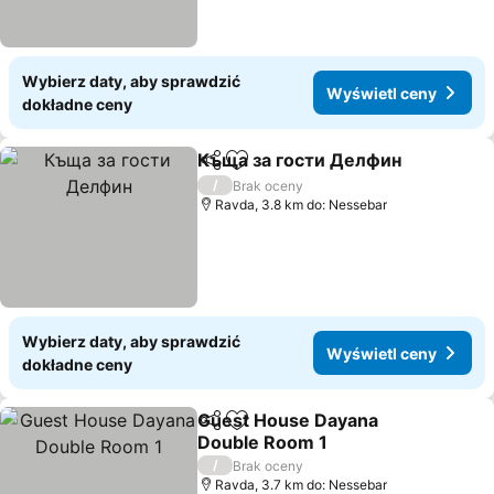
Wybierz daty, aby sprawdzić
Wyświetl ceny
dokładne ceny
Къща за гости Делфин
Udostępnij
Dodaj do ulubionych
/
Brak oceny
Ravda, 3.8 km do: Nessebar
Wybierz daty, aby sprawdzić
Wyświetl ceny
dokładne ceny
Guest House Dayana
Udostępnij
Dodaj do ulubionych
Double Room 1
/
Brak oceny
Ravda, 3.7 km do: Nessebar