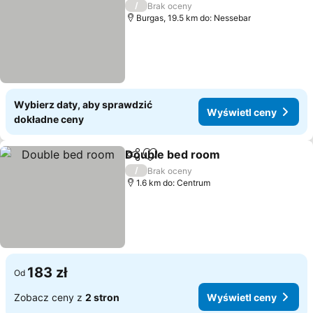
/
Brak oceny
Burgas, 19.5 km do: Nessebar
Wybierz daty, aby sprawdzić
Wyświetl ceny
dokładne ceny
Double bed room
Udostępnij
Dodaj do ulubionych
/
Brak oceny
1.6 km do: Centrum
183 zł
Od
Zobacz ceny z
2 stron
Wyświetl ceny