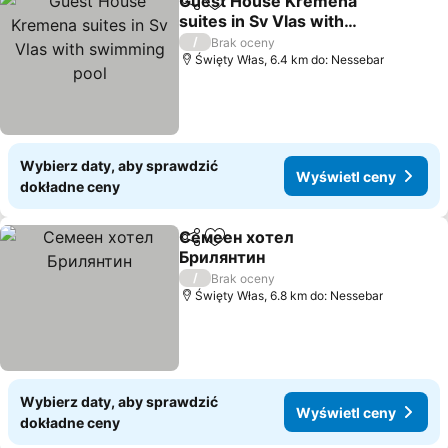
Guest House Kremena
Udostępnij
Dodaj do ulubionych
suites in Sv Vlas with
swimming pool
/
Brak oceny
Święty Włas, 6.4 km do: Nessebar
Wybierz daty, aby sprawdzić
Wyświetl ceny
dokładne ceny
Семеен хотел
Udostępnij
Dodaj do ulubionych
Брилянтин
/
Brak oceny
Święty Włas, 6.8 km do: Nessebar
Wybierz daty, aby sprawdzić
Wyświetl ceny
dokładne ceny