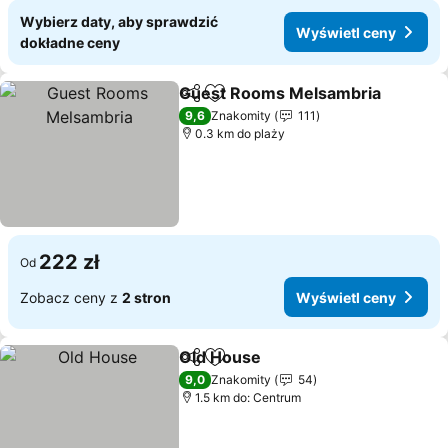
Wybierz daty, aby sprawdzić
Wyświetl ceny
dokładne ceny
Guest Rooms Melsambria
Udostępnij
Dodaj do ulubionych
9,6
Znakomity
111
0.3 km do plaży
222 zł
Od
Zobacz ceny z
2 stron
Wyświetl ceny
Old House
Udostępnij
Dodaj do ulubionych
9,0
Znakomity
54
1.5 km do: Centrum