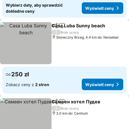
Wybierz daty, aby sprawdzić
Wyświetl ceny
dokładne ceny
Casa Luba Sunny beach
Udostępnij
Dodaj do ulubionych
/
Brak oceny
Słoneczny Brzeg, 4.4 km do: Nessebar
250 zł
Od
Zobacz ceny z
2 stron
Wyświetl ceny
Семеен хотел Пудев
Udostępnij
Dodaj do ulubionych
/
Brak oceny
3.0 km do: Centrum