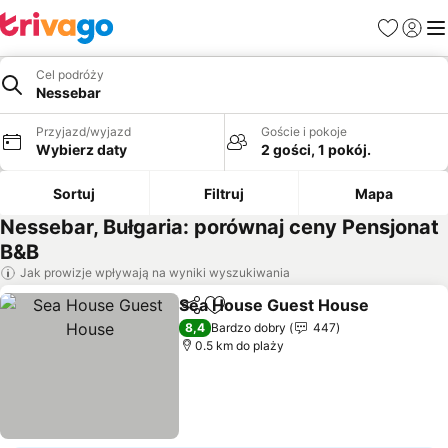
Ulubione
Zaloguj
Me
Cel podróży
Nessebar
Przyjazd/wyjazd
Goście i pokoje
Wybierz daty
2 gości, 1 pokój.
Sortuj
Filtruj
Mapa
Nessebar, Bułgaria: porównaj ceny Pensjonat
B&B
Jak prowizje wpływają na wyniki wyszukiwania
Sea House Guest House
Udostępnij
Dodaj do ulubionych
8,4
Bardzo dobry
447
0.5 km do plaży