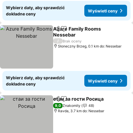
Wybierz daty, aby sprawdzić
Wyświetl ceny
dokładne ceny
Azure Family Rooms
Udostępnij
Dodaj do ulubionych
Nessebar
/
Brak oceny
Słoneczny Brzeg, 0.1 km do: Nessebar
Wybierz daty, aby sprawdzić
Wyświetl ceny
dokładne ceny
стаи за гости Росица
Udostępnij
Dodaj do ulubionych
9,0
Znakomity
48
Ravda, 3.7 km do: Nessebar