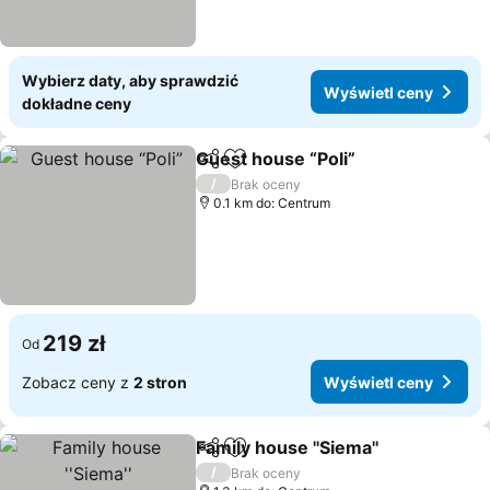
Wybierz daty, aby sprawdzić
Wyświetl ceny
dokładne ceny
Guest house “Poli”
Udostępnij
Dodaj do ulubionych
/
Brak oceny
0.1 km do: Centrum
219 zł
Od
Zobacz ceny z
2 stron
Wyświetl ceny
Family house ''Siema''
Udostępnij
Dodaj do ulubionych
/
Brak oceny