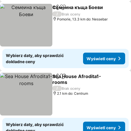
Семеина къща Боеви
Udostępnij
Dodaj do ulubionych
/
Brak oceny
Pomorie, 13.3 km do: Nessebar
Wybierz daty, aby sprawdzić
Wyświetl ceny
dokładne ceny
Sea House Afrodita1-
Udostępnij
Dodaj do ulubionych
rooms
/
Brak oceny
2.1 km do: Centrum
Wybierz daty, aby sprawdzić
Wyświetl ceny
dokładne ceny