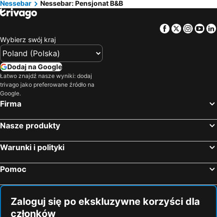
Nessebar
Nessebar: Pensjonat B&B
Facebook
Twitter
Insta
Yo
Wybierz swój kraj
Dodaj na Google
Łatwo znajdź nasze wyniki: dodaj
trivago jako preferowane źródło na
Google.
Firma
Nasze produkty
Warunki i polityki
Pomoc
Zaloguj się po ekskluzywne korzyści dla
członków