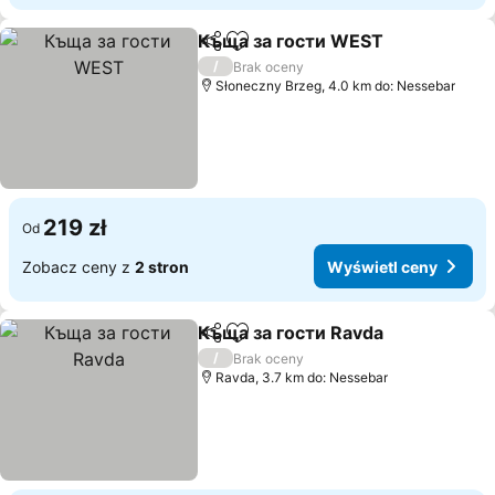
Къща за гости WEST
Udostępnij
Dodaj do ulubionych
/
Brak oceny
Słoneczny Brzeg, 4.0 km do: Nessebar
219 zł
Od
Zobacz ceny z
2 stron
Wyświetl ceny
Къща за гости Ravda
Udostępnij
Dodaj do ulubionych
/
Brak oceny
Ravda, 3.7 km do: Nessebar