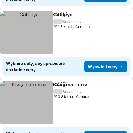
Cattleya
Udostępnij
Dodaj do ulubionych
/
Brak oceny
1.3 km do: Centrum
Wybierz daty, aby sprawdzić
Wyświetl ceny
dokładne ceny
Къща за гости
Udostępnij
Dodaj do ulubionych
/
Brak oceny
3.8 km do: Centrum