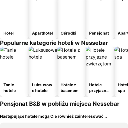
Hotel
Aparthotel
Ośrodki
Pensjonat
Apar
Popularne kategorie hoteli w Nessebar
Tanie
Luksusow
Hotele z
Hotele
Hotel
hotele
e hotele
basenem
przyjazne
spa
zwierzęto
m
Pensjonat B&B w pobliżu miejsca Nessebar
Następujące hotele mogą Cię również zainteresować...