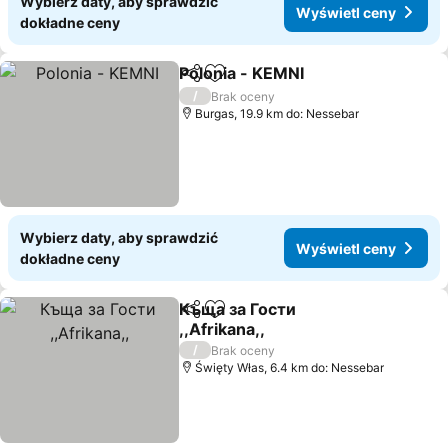
Wybierz daty, aby sprawdzić
Wyświetl ceny
dokładne ceny
Polonia - KEMNI
Udostępnij
Dodaj do ulubionych
/
Brak oceny
Burgas, 19.9 km do: Nessebar
Wybierz daty, aby sprawdzić
Wyświetl ceny
dokładne ceny
Къща за Гости
Udostępnij
Dodaj do ulubionych
,,Afrikana,,
/
Brak oceny
Święty Włas, 6.4 km do: Nessebar