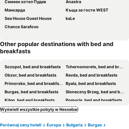
Семеен хотел Пудев
Anastra
Мансарда
Къща за гости WEST
Sea House Guest House
kaLe
Chance Sarafovo
Other popular destinations with bed and
breakfasts
Sozopol, bed and breakfasts
Tchernomorets, bed and breakfasts
Obzor, bed and breakfasts
Ravda, bed and breakfasts
Primorsko, bed and breakfasts
Byala, bed and breakfasts
Burgas, bed and breakfasts
Słoneczny Brzeg, bed and breakfasts
Kiten, bed and breakfasts
Pomorie, bed and breakfasts
Dolni Chiflik, bed and breakfasts
Święty Włas, bed and breakfasts
Wyświetl wszystkie pobyty w Nessebar
Porównaj ceny hoteli
Europa
Bułgaria
Burgas