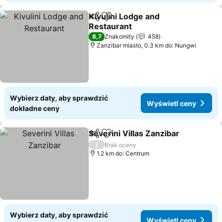
Kivulini Lodge and
Udostępnij
Dodaj do ulubionych
Restaurant
8,7
Znakomity
458
Zanzibar miasto, 0.3 km do: Nungwi
Wybierz daty, aby sprawdzić
Wyświetl ceny
dokładne ceny
Severini Villas Zanzibar
Udostępnij
Dodaj do ulubionych
/
Brak oceny
1.2 km do: Centrum
Wybierz daty, aby sprawdzić
Wyświetl ceny