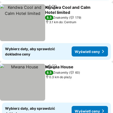
Kendwa Cool and Calm
Udostępnij
Dodaj do ulubionych
Hotel limited
8,5
Znakomity
179
3.1 km do: Centrum
Wybierz daty, aby sprawdzić
Wyświetl ceny
dokładne ceny
Mwana House
Udostępnij
Dodaj do ulubionych
8,5
Znakomity
60
0.3 km do plaży
Wybierz daty, aby sprawdzić
Wyświetl ceny