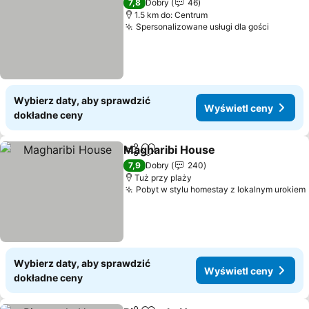
7,8
Dobry
46
1.5 km do: Centrum
Spersonalizowane usługi dla gości
Wybierz daty, aby sprawdzić
Wyświetl ceny
dokładne ceny
Magharibi House
Udostępnij
Dodaj do ulubionych
7,9
Dobry
240
Tuż przy plaży
Pobyt w stylu homestay z lokalnym urokiem
Wybierz daty, aby sprawdzić
Wyświetl ceny
dokładne ceny