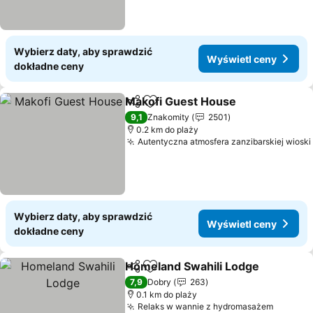
Wybierz daty, aby sprawdzić
Wyświetl ceny
dokładne ceny
Makofi Guest House
Udostępnij
Dodaj do ulubionych
9,1
Znakomity
2501
0.2 km do plaży
Autentyczna atmosfera zanzibarskiej wioski
Wybierz daty, aby sprawdzić
Wyświetl ceny
dokładne ceny
Homeland Swahili Lodge
Udostępnij
Dodaj do ulubionych
7,9
Dobry
263
0.1 km do plaży
Relaks w wannie z hydromasażem