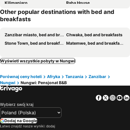
Kilimanjaro
Raha House
Other popular destinations with bed and
Lighthouse Guesthouse
Cocolala Beach House
breakfasts
Pineapple House
Palm Tree Villa Nungwi
Mwana House
Villa Katerina Kendwa
Zanzibar miasto, bed and breakfasts
Chwaka, bed and breakfasts
Baraka Aquarium Bungalows
Jawda Villa
Stone Town, bed and breakfasts
Matemwe, bed and breakfasts
Wyświetl wszystkie pobyty w Nungwi
Porównaj ceny hoteli
Afryka
Tanzania
Zanzibar
Nungwi
Nungwi: Pensjonat B&B
Facebook
Twitter
Insta
Yo
Wybierz swój kraj
Dodaj na Google
Łatwo znajdź nasze wyniki: dodaj