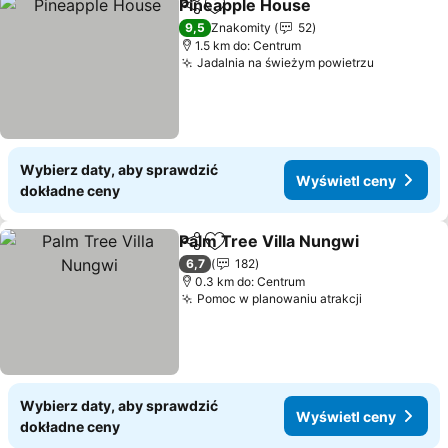
Pineapple House
Udostępnij
Dodaj do ulubionych
9,5
Znakomity
52
1.5 km do: Centrum
Jadalnia na świeżym powietrzu
Wybierz daty, aby sprawdzić
Wyświetl ceny
dokładne ceny
Palm Tree Villa Nungwi
Udostępnij
Dodaj do ulubionych
6,7
182
0.3 km do: Centrum
Pomoc w planowaniu atrakcji
Wybierz daty, aby sprawdzić
Wyświetl ceny
dokładne ceny