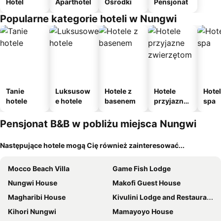
Hotel
Aparthotel
Ośrodki
Pensjonat
Popularne kategorie hoteli w Nungwi
Tanie
Luksusow
Hotele z
Hotele
Hotel
hotele
e hotele
basenem
przyjazne
spa
zwierzęto
m
Pensjonat B&B w pobliżu miejsca Nungwi
Następujące hotele mogą Cię również zainteresować...
Mocco Beach Villa
Game Fish Lodge
Nungwi House
Makofi Guest House
Magharibi House
Kivulini Lodge and Restaurant
Kihori Nungwi
Mamayoyo House