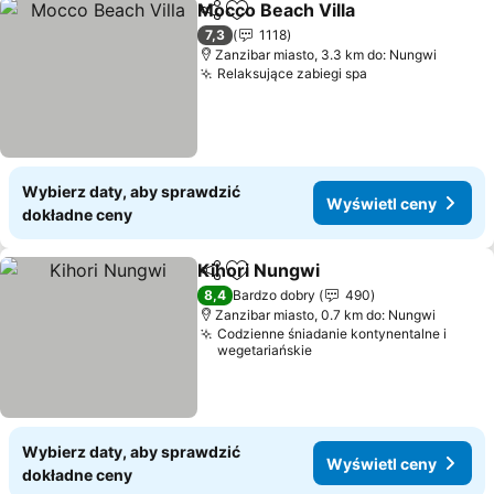
Mocco Beach Villa
Udostępnij
Dodaj do ulubionych
7,3
1118
Zanzibar miasto, 3.3 km do: Nungwi
Relaksujące zabiegi spa
Wybierz daty, aby sprawdzić
Wyświetl ceny
dokładne ceny
Kihori Nungwi
Udostępnij
Dodaj do ulubionych
8,4
Bardzo dobry
490
Zanzibar miasto, 0.7 km do: Nungwi
Codzienne śniadanie kontynentalne i
wegetariańskie
Wybierz daty, aby sprawdzić
Wyświetl ceny
dokładne ceny