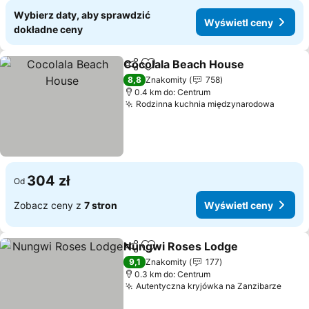
Wybierz daty, aby sprawdzić
Wyświetl ceny
dokładne ceny
Cocolala Beach House
Udostępnij
Dodaj do ulubionych
8,8
Znakomity
758
0.4 km do: Centrum
Rodzinna kuchnia międzynarodowa
304 zł
Od
Zobacz ceny z
7 stron
Wyświetl ceny
Nungwi Roses Lodge
Udostępnij
Dodaj do ulubionych
9,1
Znakomity
177
0.3 km do: Centrum
Autentyczna kryjówka na Zanzibarze