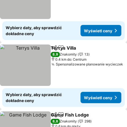
Wybierz daty, aby sprawdzić
Wyświetl ceny
dokładne ceny
Terrys Villa
Udostępnij
Dodaj do ulubionych
8,9
Znakomity
13
0.4 km do: Centrum
Spersonalizowane planowanie wycieczek
Wybierz daty, aby sprawdzić
Wyświetl ceny
dokładne ceny
Game Fish Lodge
Udostępnij
Dodaj do ulubionych
8,8
Znakomity
298
0.6 km do plaży