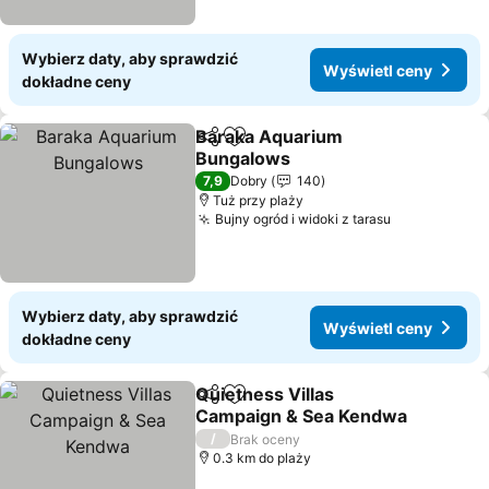
Wybierz daty, aby sprawdzić
Wyświetl ceny
dokładne ceny
Baraka Aquarium
Udostępnij
Dodaj do ulubionych
Bungalows
7,9
Dobry
140
Tuż przy plaży
Bujny ogród i widoki z tarasu
Wybierz daty, aby sprawdzić
Wyświetl ceny
dokładne ceny
Quietness Villas
Udostępnij
Dodaj do ulubionych
Campaign & Sea Kendwa
/
Brak oceny
0.3 km do plaży