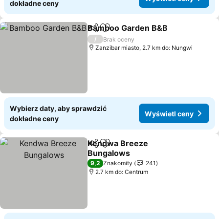
dokładne ceny
Bamboo Garden B&B
Udostępnij
Dodaj do ulubionych
/
Brak oceny
Zanzibar miasto, 2.7 km do: Nungwi
Wybierz daty, aby sprawdzić
Wyświetl ceny
dokładne ceny
Kendwa Breeze
Udostępnij
Dodaj do ulubionych
Bungalows
9,2
Znakomity
241
2.7 km do: Centrum