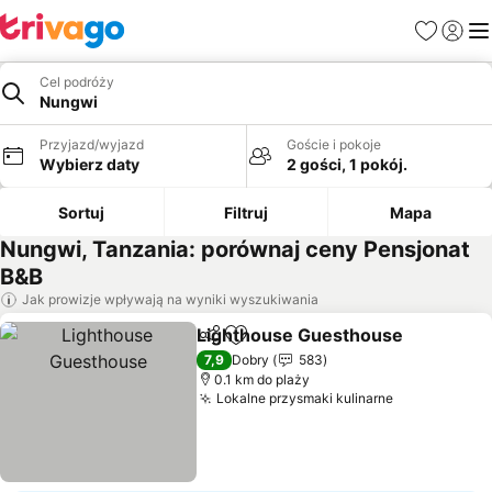
Ulubione
Zaloguj
Me
Cel podróży
Nungwi
Przyjazd/wyjazd
Goście i pokoje
Wybierz daty
2 gości, 1 pokój.
Sortuj
Filtruj
Mapa
Nungwi, Tanzania: porównaj ceny Pensjonat
B&B
Jak prowizje wpływają na wyniki wyszukiwania
Lighthouse Guesthouse
Udostępnij
Dodaj do ulubionych
7,9
Dobry
583
0.1 km do plaży
Lokalne przysmaki kulinarne