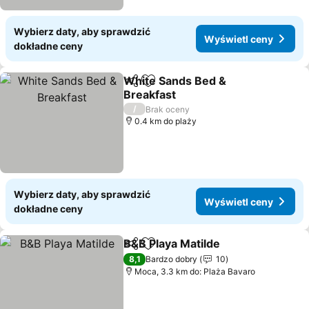
Wybierz daty, aby sprawdzić
Wyświetl ceny
dokładne ceny
White Sands Bed &
Udostępnij
Dodaj do ulubionych
Breakfast
/
Brak oceny
0.4 km do plaży
Wybierz daty, aby sprawdzić
Wyświetl ceny
dokładne ceny
B&B Playa Matilde
Udostępnij
Dodaj do ulubionych
8,1
Bardzo dobry
10
Moca, 3.3 km do: Plaża Bavaro