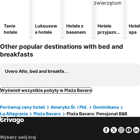
Tanie
Luksusow
Hotele z
Hotele
Hotel
hotele
e hotele
basenem
przyjazne
spa
zwierzęto
m
Other popular destinations with bed and
breakfasts
Uvero Alto, bed and breakfasts
Wyświetl wszystkie pobyty w Plaża Bavaro
Porównaj ceny hoteli
Ameryka Śr. i Płd.
Dominikana
La Altagracía
Plaża Bavaro
Plaża Bavaro: Pensjonat B&B
Facebook
Twitter
Insta
Yo
Wybierz swój kraj