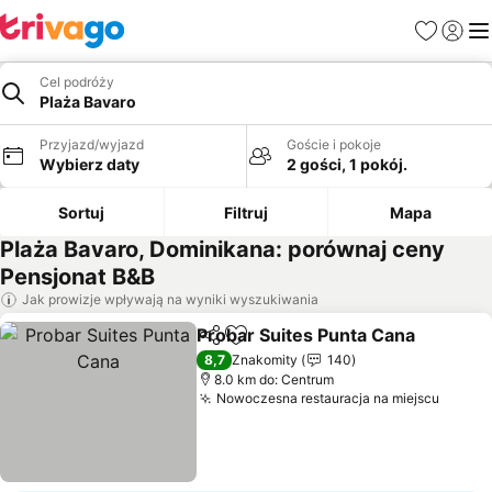
Ulubione
Zaloguj
Me
Cel podróży
Plaża Bavaro
Przyjazd/wyjazd
Goście i pokoje
Wybierz daty
2 gości, 1 pokój.
Sortuj
Filtruj
Mapa
Plaża Bavaro, Dominikana: porównaj ceny
Pensjonat B&B
Jak prowizje wpływają na wyniki wyszukiwania
Probar Suites Punta Cana
Udostępnij
Dodaj do ulubionych
8,7
Znakomity
140
8.0 km do: Centrum
Nowoczesna restauracja na miejscu