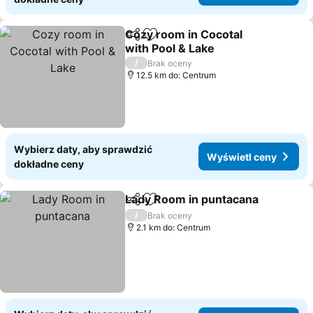
Cozy room in Cocotal
Udostępnij
Dodaj do ulubionych
with Pool & Lake
/
Brak oceny
12.5 km do: Centrum
Wybierz daty, aby sprawdzić
Wyświetl ceny
dokładne ceny
Lady Room in puntacana
Udostępnij
Dodaj do ulubionych
/
Brak oceny
2.1 km do: Centrum