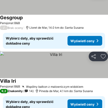
Gesgroup
Wyświetl ceny
Pensjonat B&B
/
Lloret de Mar, 14.0 km do: Santa Susana
Brak oceny
Wybierz daty, aby sprawdzić
Wyświetl ceny
dokładne ceny
Udostępni
Do
Villa Iri
Wyświetl ceny
Pensjonat B&B
Wspólny balkon z malowniczym widokiem
Wyświetl cen
9,2
Znakomity
14
Pineda de Mar, 4.1 km do: Santa Susana
Wybierz daty, aby sprawdzić
Wyświetl ceny
dokładne ceny