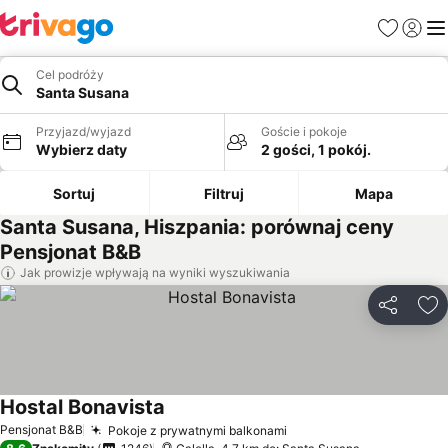
Ulubione
Zaloguj
Me
Cel podróży
Santa Susana
Przyjazd/wyjazd
Goście i pokoje
Wybierz daty
2 gości, 1 pokój.
Sortuj
Filtruj
Mapa
Santa Susana, Hiszpania: porównaj ceny
Pensjonat B&B
Jak prowizje wpływają na wyniki wyszukiwania
Udostępni
Do
Hostal Bonavista
Wyświetl ceny
Pensjonat B&B
Pokoje z prywatnymi balkonami
Wyświetl ceny