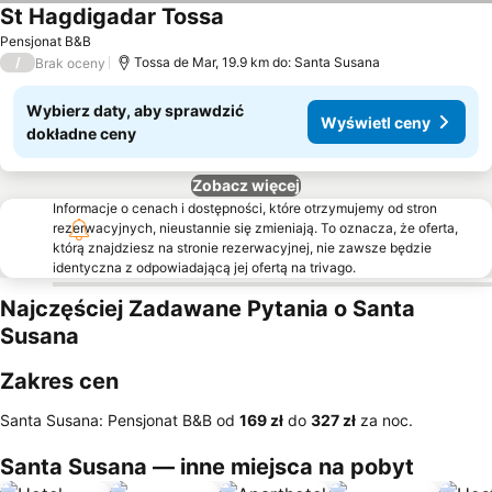
St Hagdigadar Tossa
Wyświetl ceny
Pensjonat B&B
/
Tossa de Mar, 19.9 km do: Santa Susana
Brak oceny
Wybierz daty, aby sprawdzić
Wyświetl ceny
dokładne ceny
Zobacz więcej
Informacje o cenach i dostępności, które otrzymujemy od stron
rezerwacyjnych, nieustannie się zmieniają. To oznacza, że oferta,
którą znajdziesz na stronie rezerwacyjnej, nie zawsze będzie
identyczna z odpowiadającą jej ofertą na trivago.
Najczęściej Zadawane Pytania o Santa
Susana
Zakres cen
Santa Susana: Pensjonat B&B od
‎169 zł
do
‎327 zł
za noc.
Santa Susana — inne miejsca na pobyt