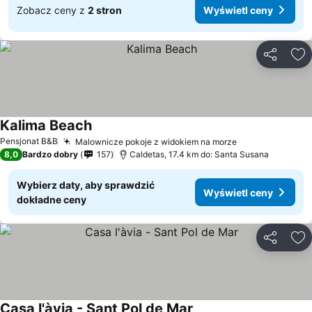
Zobacz ceny z
2 stron
Wyświetl ceny
Udostępni
Do
Kalima Beach
Wyświetl ceny
Pensjonat B&B
Malownicze pokoje z widokiem na morze
Wyświetl ceny
8,0
Bardzo dobry
157
Caldetas, 17.4 km do: Santa Susana
Wybierz daty, aby sprawdzić
Wyświetl ceny
dokładne ceny
Udostępni
Do
Casa l'àvia - Sant Pol de Mar