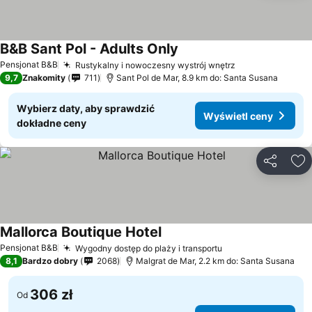
B&B Sant Pol - Adults Only
Wyświetl ceny
Pensjonat B&B
Rustykalny i nowoczesny wystrój wnętrz
Wyświetl ceny
9,7
Znakomity
711
Sant Pol de Mar, 8.9 km do: Santa Susana
Wybierz daty, aby sprawdzić
Wyświetl ceny
dokładne ceny
Udostępni
Do
Mallorca Boutique Hotel
Wyświetl ceny
Pensjonat B&B
Wygodny dostęp do plaży i transportu
Wyświetl ceny
8,1
Bardzo dobry
2068
Malgrat de Mar, 2.2 km do: Santa Susana
306 zł
Od