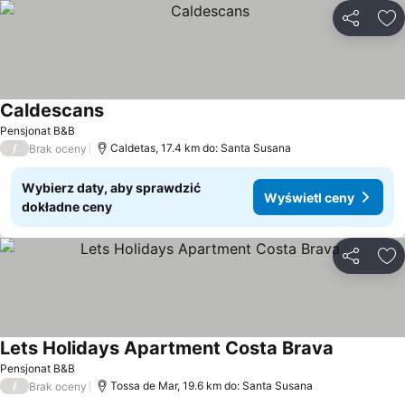
Udostępni
Do
Caldescans
Wyświetl ceny
Pensjonat B&B
/
Caldetas, 17.4 km do: Santa Susana
Brak oceny
Wybierz daty, aby sprawdzić
Wyświetl ceny
dokładne ceny
Udostępni
Do
Lets Holidays Apartment Costa Brava
Wyświetl 
Pensjonat B&B
/
Tossa de Mar, 19.6 km do: Santa Susana
Brak oceny