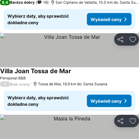
8,4
Bardzo dobry
18
San Cipriano de Vallalta, 10.0 km do: Santa Sus
Wybierz daty, aby sprawdzić
Wyświetl ceny
dokładne ceny
Udostępni
Do
Villa Joan Tossa de Mar
Wyświetl ceny
Pensjonat B&B
/
Tossa de Mar, 19.9 km do: Santa Susana
Brak oceny
Wybierz daty, aby sprawdzić
Wyświetl ceny
dokładne ceny
Udostępni
Do