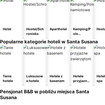
Hotel
Hostel/Sch
Aparthotel
Kemping/P
Host
ronisko
ole
namiotow
Popularne kategorie hoteli w Santa Susana
e
Tanie
Luksusow
Hotele z
Hotele
Hotel
hotele
e hotele
basenem
przyjazne
spa
zwierzęto
m
Pensjonat B&B w pobliżu miejsca Santa
Susana