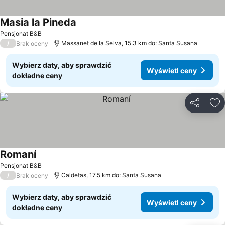
Masia la Pineda
Wyświetl ceny
Pensjonat B&B
/
Massanet de la Selva, 15.3 km do: Santa Susana
Brak oceny
Wybierz daty, aby sprawdzić
Wyświetl ceny
dokładne ceny
Udostępni
Do
Romaní
Wyświetl ceny
Pensjonat B&B
/
Caldetas, 17.5 km do: Santa Susana
Brak oceny
Wybierz daty, aby sprawdzić
Wyświetl ceny
dokładne ceny