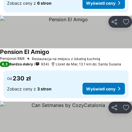
Zobacz ceny z
6 stron
Wyświetl ceny
Udostępni
Do
Pension El Amigo
Wyświetl ceny
Pensjonat B&B
Restauracja na miejscu z lokalną kuchnią
Wyświetl ceny
8,3
Bardzo dobry
934
Lloret de Mar, 13.1 km do: Santa Susana
230 zł
Od
Zobacz ceny z
3 stron
Wyświetl ceny
Udostępni
Do