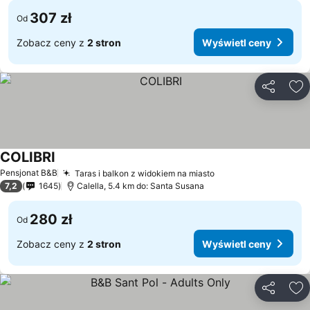
307 zł
Od
Zobacz ceny z
2 stron
Wyświetl ceny
Udostępni
Do
COLIBRI
Wyświetl ceny
Pensjonat B&B
Taras i balkon z widokiem na miasto
Wyświetl ceny
7,2
1645
Calella, 5.4 km do: Santa Susana
280 zł
Od
Zobacz ceny z
2 stron
Wyświetl ceny
Udostępni
Do