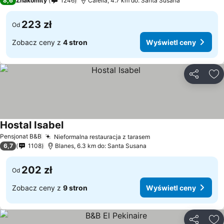
8,6
Znakomity
1246
Calella, 4.7 km do: Santa Susana
223 zł
Od
Zobacz ceny z
4 stron
Wyświetl ceny
Udostępni
Do
Hostal Isabel
Wyświetl ceny
Pensjonat B&B
Nieformalna restauracja z tarasem
Wyświetl ceny
6,7
1108
Blanes, 6.3 km do: Santa Susana
202 zł
Od
Zobacz ceny z
9 stron
Wyświetl ceny