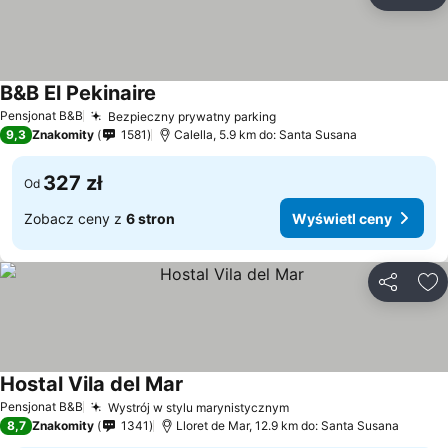
Udostępni
Do
B&B El Pekinaire
Wyświetl ceny
Pensjonat B&B
Bezpieczny prywatny parking
Wyświetl ceny
9,3
Znakomity
1581
Calella, 5.9 km do: Santa Susana
327 zł
Od
Zobacz ceny z
6 stron
Wyświetl ceny
Udostępni
Do
Hostal Vila del Mar
Wyświetl ceny
Pensjonat B&B
Wystrój w stylu marynistycznym
Wyświetl ceny
8,7
Znakomity
1341
Lloret de Mar, 12.9 km do: Santa Susana