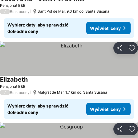
Wyświetl ceny
Pensjonat B&B
/
Sant Pol de Mar, 9.0 km do: Santa Susana
Brak oceny
Wybierz daty, aby sprawdzić
Wyświetl ceny
dokładne ceny
Udostępni
Do
Elizabeth
Wyświetl ceny
Pensjonat B&B
/
Malgrat de Mar, 1.7 km do: Santa Susana
Brak oceny
Wybierz daty, aby sprawdzić
Wyświetl ceny
dokładne ceny
Udostępni
Do