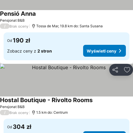
Pensió Anna
Wyświetl ceny
Pensjonat B&B
/
Tossa de Mar, 19.8 km do: Santa Susana
Brak oceny
190 zł
Od
Zobacz ceny z
2 stron
Wyświetl ceny
Udostępni
Do
Hostal Boutique - Rivolto Rooms
Wyświetl ceny
Pensjonat B&B
/
1.5 km do: Centrum
Brak oceny
304 zł
Od