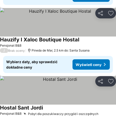
Udostępni
Do
Hauzify I Xaloc Boutique Hostal
Wyświetl ceny
Pensjonat B&B
/
Pineda de Mar, 2.5 km do: Santa Susana
Brak oceny
Wybierz daty, aby sprawdzić
Wyświetl ceny
dokładne ceny
Udostępni
Do
Hostal Sant Jordi
Wyświetl ceny
Pensjonat B&B
Pobyt dla poszukiwaczy przygód i oszczędnych
Wyświetl