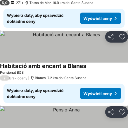
5,0
271
Tossa de Mar, 19.9 km do: Santa Susana
Wybierz daty, aby sprawdzić
Wyświetl ceny
dokładne ceny
Udostępni
Do
Habitació amb encant a Blanes
Wyświetl ceny
Pensjonat B&B
/
Blanes, 7.2 km do: Santa Susana
Brak oceny
Wybierz daty, aby sprawdzić
Wyświetl ceny
dokładne ceny
Udostępni
Do