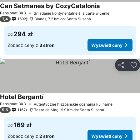
Can Setmanes by CozyCatalonia
Wyświetl ceny
Pensjonat B&B
Śniadanie kontynentalne à la carte w cenie
Wyświetl ce
7,4
1692
Blanes, 7.2 km do: Santa Susana
294 zł
Od
Zobacz ceny z
3 stron
Wyświetl ceny
Udostępni
Do
Hotel Bergantí
Wyświetl ceny
Pensjonat B&B
Autentyczne hiszpańskie doznania kulinarne
Wyświetl c
5,5
1162
Tossa de Mar, 19.9 km do: Santa Susana
169 zł
Od
Zobacz ceny z
2 stron
Wyświetl ceny