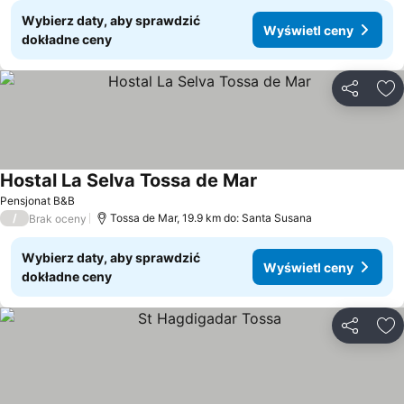
Wybierz daty, aby sprawdzić
Wyświetl ceny
dokładne ceny
Udostępni
Do
Hostal La Selva Tossa de Mar
Wyświetl ceny
Pensjonat B&B
/
Tossa de Mar, 19.9 km do: Santa Susana
Brak oceny
Wybierz daty, aby sprawdzić
Wyświetl ceny
dokładne ceny
Udostępni
Do