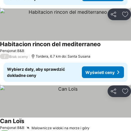
Udostępni
Do
Habitacion rincon del mediterraneo
Wyświetl cen
Pensjonat B&B
/
Tordera, 6.7 km do: Santa Susana
Brak oceny
Wybierz daty, aby sprawdzić
Wyświetl ceny
dokładne ceny
Udostępni
Do
Can Loïs
Wyświetl ceny
Pensjonat B&B
Malownicze widoki na morze i góry
Wyświetl ceny