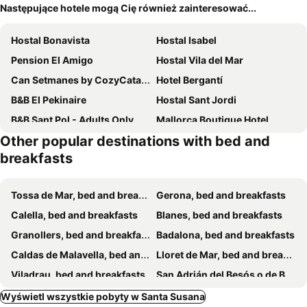
Następujące hotele mogą Cię również zainteresować...
Hostal Bonavista
Hostal Isabel
Pension El Amigo
Hostal Vila del Mar
Can Setmanes by CozyCatalonia
Hotel Bergantí
B&B El Pekinaire
Hostal Sant Jordi
B&B Sant Pol - Adults Only
Mallorca Boutique Hotel
Other popular destinations with bed and
Villa Iri
breakfasts
Tossa de Mar, bed and breakfasts
Gerona, bed and breakfasts
Calella, bed and breakfasts
Blanes, bed and breakfasts
Granollers, bed and breakfasts
Badalona, bed and breakfasts
Caldas de Malavella, bed and breakfasts
Lloret de Mar, bed and breakfasts
Viladrau, bed and breakfasts
San Adrián del Besós o de Besós, bed and breakfasts
Malgrat de Mar, bed and breakfasts
Sant Pol de Mar, bed and breakfasts
Wyświetl wszystkie pobyty w Santa Susana