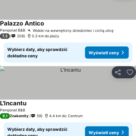
Palazzo Antico
Pensjonat B&B
Widoki na wewnętrzny dziedziniec i cichą ulicę
7,3
208
0.3 km do plaży
Wybierz daty, aby sprawdzić
Wyświetl ceny
dokładne ceny
Udostępni
Do
L'Incantu
Pensjonat B&B
9,1
Znakomity
59
4.4 km do: Centrum
Wybierz daty, aby sprawdzić
Wyświetl ceny
dokładne ceny