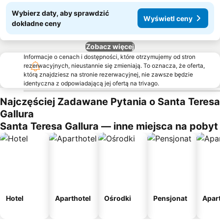
Wybierz daty, aby sprawdzić
Wyświetl ceny
dokładne ceny
Zobacz więcej
Informacje o cenach i dostępności, które otrzymujemy od stron
rezerwacyjnych, nieustannie się zmieniają. To oznacza, że oferta,
którą znajdziesz na stronie rezerwacyjnej, nie zawsze będzie
identyczna z odpowiadającą jej ofertą na trivago.
Najczęściej Zadawane Pytania o Santa Teresa
Gallura
Santa Teresa Gallura — inne miejsca na pobyt
Hotel
Aparthotel
Ośrodki
Pensjonat
Apar