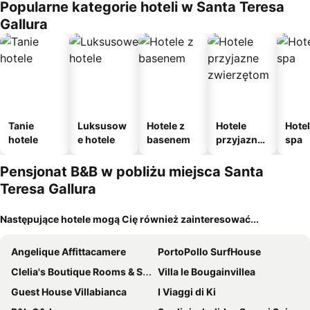
Popularne kategorie hoteli w Santa Teresa
Gallura
Tanie
Luksusow
Hotele z
Hotele
Hotel
hotele
e hotele
basenem
przyjazne
spa
zwierzęto
m
Pensjonat B&B w pobliżu miejsca Santa
Teresa Gallura
Następujące hotele mogą Cię również zainteresować...
Angelique Affittacamere
PortoPollo SurfHouse
Clelia's Boutique Rooms & Suites
Villa le Bougainvillea
Guest House Villabianca
I Viaggi di Ki