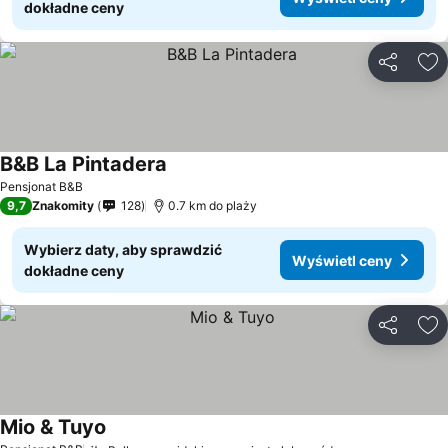
dokładne ceny
Udostępni
Do
B&B La Pintadera
Pensjonat B&B
9,7
Znakomity
128
0.7 km do plaży
Wybierz daty, aby sprawdzić
Wyświetl ceny
dokładne ceny
Udostępni
Do
Mio & Tuyo