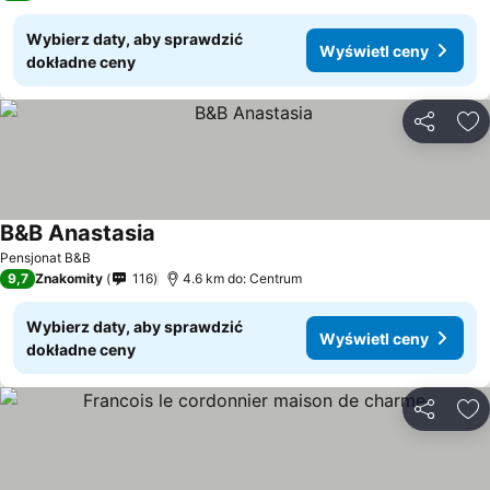
Wybierz daty, aby sprawdzić
Wyświetl ceny
dokładne ceny
Udostępni
Do
B&B Anastasia
Pensjonat B&B
9,7
Znakomity
116
4.6 km do: Centrum
Wybierz daty, aby sprawdzić
Wyświetl ceny
dokładne ceny
Udostępni
Do