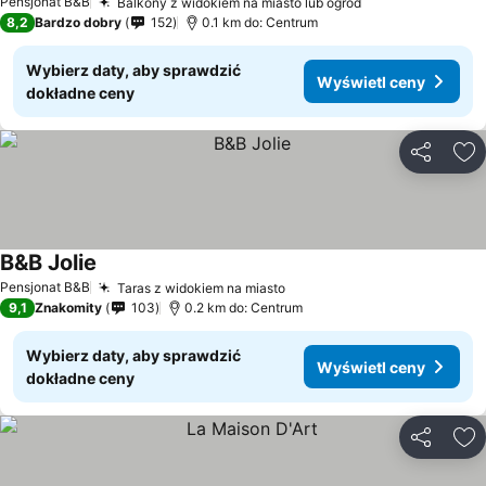
Pensjonat B&B
Balkony z widokiem na miasto lub ogród
8,2
Bardzo dobry
152
0.1 km do: Centrum
Wybierz daty, aby sprawdzić
Wyświetl ceny
dokładne ceny
Udostępni
Do
B&B Jolie
Pensjonat B&B
Taras z widokiem na miasto
9,1
Znakomity
103
0.2 km do: Centrum
Wybierz daty, aby sprawdzić
Wyświetl ceny
dokładne ceny
Udostępni
Do