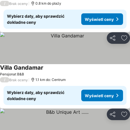
/
0.8 km do plaży
Brak oceny
Wybierz daty, aby sprawdzić
Wyświetl ceny
dokładne ceny
Udostępni
Do
Villa Gandamar
Pensjonat B&B
/
1.1 km do: Centrum
Brak oceny
Wybierz daty, aby sprawdzić
Wyświetl ceny
dokładne ceny
Udostępni
Do