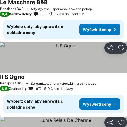
Le Maschere B&B
Pensjonat B&B
Artystyczne i spersonalizowane pokoje
8,4
Bardzo dobry
550
3.2 km do: Centrum
Wybierz daty, aby sprawdzić
Wyświetl ceny
dokładne ceny
Udostępni
Do
Il S'Ogno
Pensjonat B&B
Zorganizowane wycieczki krajoznawcze
8,5
Znakomity
197
0.3 km do plaży
Wybierz daty, aby sprawdzić
Wyświetl ceny
dokładne ceny
Udostępni
Do