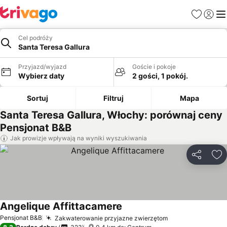
Ulubione
Zaloguj
Me
Cel podróży
Santa Teresa Gallura
Przyjazd/wyjazd
Goście i pokoje
Wybierz daty
2 gości, 1 pokój.
Sortuj
Filtruj
Mapa
Santa Teresa Gallura, Włochy: porównaj ceny
Pensjonat B&B
Jak prowizje wpływają na wyniki wyszukiwania
Udostępni
Do
Angelique Affittacamere
Pensjonat B&B
Zakwaterowanie przyjazne zwierzętom