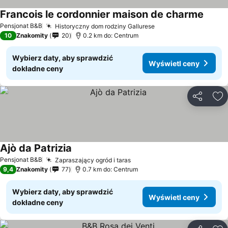
Francois le cordonnier maison de charme
Pensjonat B&B
Historyczny dom rodziny Gallurese
10
Znakomity
20
0.2 km do: Centrum
Wybierz daty, aby sprawdzić
Wyświetl ceny
dokładne ceny
Udostępni
Do
Ajò da Patrizia
Pensjonat B&B
Zapraszający ogród i taras
9,4
Znakomity
77
0.7 km do: Centrum
Wybierz daty, aby sprawdzić
Wyświetl ceny
dokładne ceny