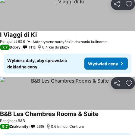
Udostępni
Do
I Viaggi di Ki
Pensjonat B&B
Autentyczne sardyńskie doznania kulinarne
7,7
Dobry
111
0.4 km do plaży
Wybierz daty, aby sprawdzić
Wyświetl ceny
dokładne ceny
Udostępni
Do
B&B Les Chambres Rooms & Suite
Pensjonat B&B
9,7
Znakomity
266
0.6 km do: Centrum