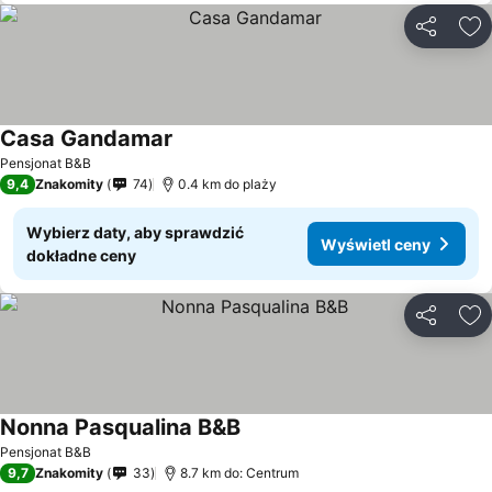
Udostępni
Do
Casa Gandamar
Pensjonat B&B
9,4
Znakomity
74
0.4 km do plaży
Wybierz daty, aby sprawdzić
Wyświetl ceny
dokładne ceny
Udostępni
Do
Nonna Pasqualina B&B
Pensjonat B&B
9,7
Znakomity
33
8.7 km do: Centrum