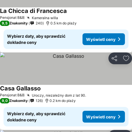
La Chicca di Francesca
Pensjonat B&B
Kameralna willa
9,5
Znakomity
240
0.5 km do plaży
Wybierz daty, aby sprawdzić
Wyświetl ceny
dokładne ceny
Udostępni
Do
Casa Gallasso
Pensjonat B&B
Uroczy, niezależny dom z lat 90.
9,0
Znakomity
126
0.2 km do plaży
Wybierz daty, aby sprawdzić
Wyświetl ceny
dokładne ceny