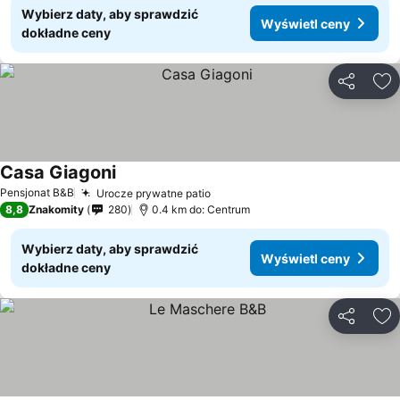
Wybierz daty, aby sprawdzić
Wyświetl ceny
dokładne ceny
Udostępni
Do
Casa Giagoni
Pensjonat B&B
Urocze prywatne patio
8,8
Znakomity
280
0.4 km do: Centrum
Wybierz daty, aby sprawdzić
Wyświetl ceny
dokładne ceny
Udostępni
Do