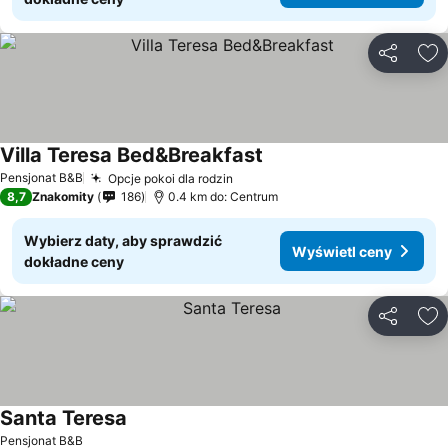
Udostępni
Do
Villa Teresa Bed&Breakfast
Pensjonat B&B
Opcje pokoi dla rodzin
8,7
Znakomity
186
0.4 km do: Centrum
Wybierz daty, aby sprawdzić
Wyświetl ceny
dokładne ceny
Udostępni
Do
Santa Teresa
Pensjonat B&B