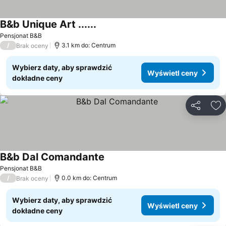
B&b Unique Art ......
Pensjonat B&B
/
3.1 km do: Centrum
Brak oceny
Wybierz daty, aby sprawdzić
Wyświetl ceny
dokładne ceny
Udostępni
Do
B&b Dal Comandante
Pensjonat B&B
/
0.0 km do: Centrum
Brak oceny
Wybierz daty, aby sprawdzić
Wyświetl ceny
dokładne ceny