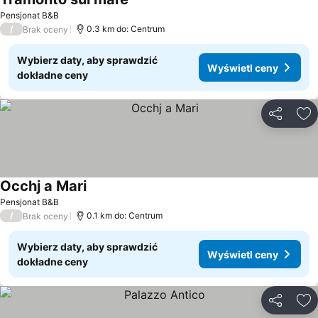
Pensjonat B&B
/
0.3 km do: Centrum
Brak oceny
Wybierz daty, aby sprawdzić
Wyświetl ceny
dokładne ceny
Udostępni
Do
Occhj a Mari
Pensjonat B&B
/
0.1 km do: Centrum
Brak oceny
Wybierz daty, aby sprawdzić
Wyświetl ceny
dokładne ceny
Udostępni
Do