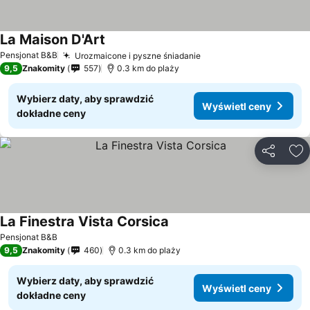
La Maison D'Art
Pensjonat B&B
Urozmaicone i pyszne śniadanie
9,5
Znakomity
557
0.3 km do plaży
Wybierz daty, aby sprawdzić
Wyświetl ceny
dokładne ceny
Udostępni
Do
La Finestra Vista Corsica
Pensjonat B&B
9,5
Znakomity
460
0.3 km do plaży
Wybierz daty, aby sprawdzić
Wyświetl ceny
dokładne ceny