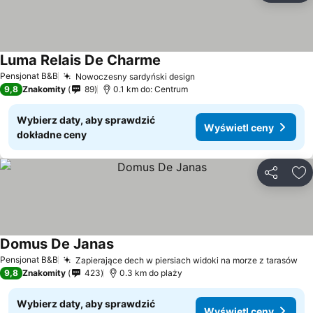
Luma Relais De Charme
Pensjonat B&B
Nowoczesny sardyński design
9,8
Znakomity
89
0.1 km do: Centrum
Wybierz daty, aby sprawdzić
Wyświetl ceny
dokładne ceny
Udostępni
Do
Domus De Janas
Pensjonat B&B
Zapierające dech w piersiach widoki na morze z tarasów
9,8
Znakomity
423
0.3 km do plaży
Wybierz daty, aby sprawdzić
Wyświetl ceny