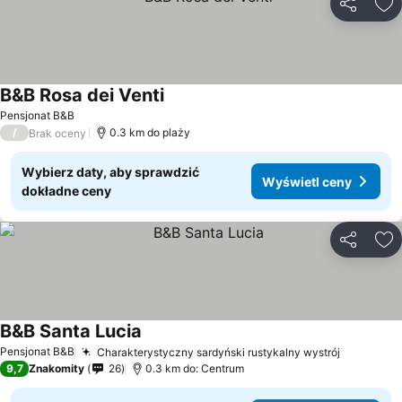
Udostępni
Do
B&B Rosa dei Venti
Pensjonat B&B
/
0.3 km do plaży
Brak oceny
Wybierz daty, aby sprawdzić
Wyświetl ceny
dokładne ceny
Udostępni
Do
B&B Santa Lucia
Pensjonat B&B
Charakterystyczny sardyński rustykalny wystrój
9,7
Znakomity
26
0.3 km do: Centrum