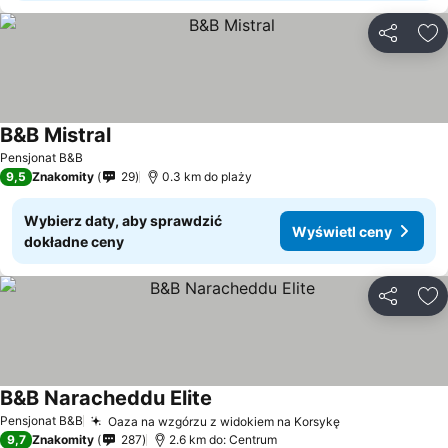
Udostępni
Do
B&B Mistral
Pensjonat B&B
9,5
Znakomity
29
0.3 km do plaży
Wybierz daty, aby sprawdzić
Wyświetl ceny
dokładne ceny
Udostępni
Do
B&B Naracheddu Elite
Pensjonat B&B
Oaza na wzgórzu z widokiem na Korsykę
9,7
Znakomity
287
2.6 km do: Centrum