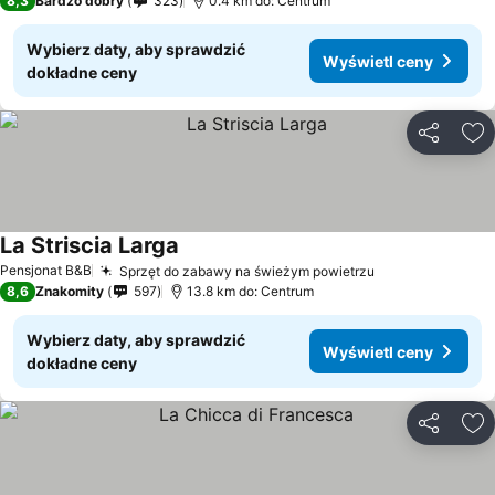
8,3
Bardzo dobry
323
0.4 km do: Centrum
Wybierz daty, aby sprawdzić
Wyświetl ceny
dokładne ceny
Udostępni
Do
La Striscia Larga
Pensjonat B&B
Sprzęt do zabawy na świeżym powietrzu
8,6
Znakomity
597
13.8 km do: Centrum
Wybierz daty, aby sprawdzić
Wyświetl ceny
dokładne ceny
Udostępni
Do