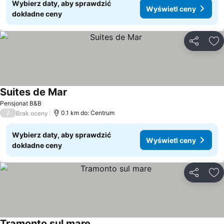
Wybierz daty, aby sprawdzić
Wyświetl ceny
dokładne ceny
Udostępni
Do
Suites de Mar
Pensjonat B&B
/
0.1 km do: Centrum
Brak oceny
Wybierz daty, aby sprawdzić
Wyświetl ceny
dokładne ceny
Udostępni
Do
Tramonto sul mare