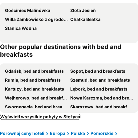
Gościniec Malinówka
Złota Jesień
Willa Zamkowisko z ogrodowym jacuzzi
Chatka Beatka
Stanica Wodna
Other popular destinations with bed and
breakfasts
Gdańsk, bed and breakfasts
Sopot, bed and breakfasts
Rumia, bed and breakfasts
Szemud, bed and breakfasts
Kartuzy, bed and breakfasts
Lębork, bed and breakfasts
Wejherowo, bed and breakfasts
Nowa Karczma, bed and breakfasts
Swornegacie, bed and breakfasts
Skarszewy, bed and breakfasts
Somonino, bed and breakfasts
Chmielno, bed and breakfasts
Wyświetl wszystkie pobyty w Stężyca
Kolbudy, bed and breakfasts
Porównaj ceny hoteli
Europa
Polska
Pomorskie