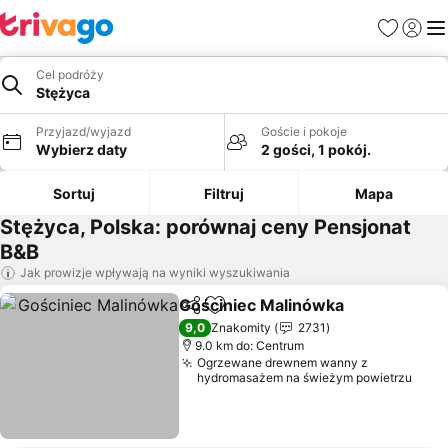
Ulubione
Zaloguj
Me
Cel podróży
Stężyca
Przyjazd/wyjazd
Goście i pokoje
Wybierz daty
2 gości, 1 pokój.
Sortuj
Filtruj
Mapa
Stężyca, Polska: porównaj ceny Pensjonat
B&B
Jak prowizje wpływają na wyniki wyszukiwania
Gościniec Malinówka
Udostępnij
Dodaj do ulubionych
9,0
Znakomity
2731
9.0 km do: Centrum
Ogrzewane drewnem wanny z
hydromasażem na świeżym powietrzu