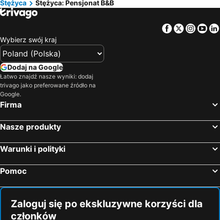
Stężyca
Stężyca: Pensjonat B&B
Facebook
Twitter
Insta
Yo
Wybierz swój kraj
Dodaj na Google
Łatwo znajdź nasze wyniki: dodaj
trivago jako preferowane źródło na
Google.
Firma
Nasze produkty
Warunki i polityki
Pomoc
Zaloguj się po ekskluzywne korzyści dla
członków