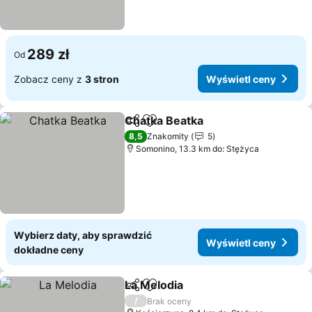
289 zł
Od
Zobacz ceny z
3 stron
Wyświetl ceny
Chatka Beatka
Udostępnij
Dodaj do ulubionych
8,5
Znakomity
5
Somonino, 13.3 km do: Stężyca
Wybierz daty, aby sprawdzić
Wyświetl ceny
dokładne ceny
La Melodia
Udostępnij
Dodaj do ulubionych
/
Brak oceny