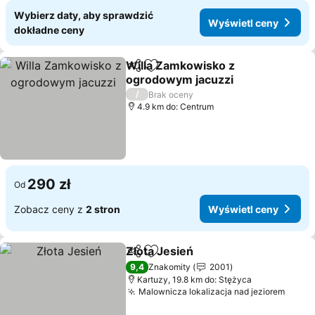
Wybierz daty, aby sprawdzić
Wyświetl ceny
dokładne ceny
Willa Zamkowisko z
Udostępnij
Dodaj do ulubionych
ogrodowym jacuzzi
/
Brak oceny
4.9 km do: Centrum
290 zł
Od
Zobacz ceny z
2 stron
Wyświetl ceny
Złota Jesień
Udostępnij
Dodaj do ulubionych
9,4
Znakomity
2001
Kartuzy, 19.8 km do: Stężyca
Malownicza lokalizacja nad jeziorem