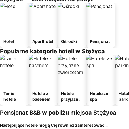
Hotel
Aparthotel
Ośrodki
Pensjonat
Popularne kategorie hoteli w Stężyca
Tanie
Hotele z
Hotele
Hotele ze
Hotel
hotele
basenem
przyjazne
spa
park
zwierzęto
m
m
Pensjonat B&B w pobliżu miejsca Stężyca
Następujące hotele mogą Cię również zainteresować...