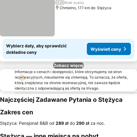
/
Brak oceny
Chmielno, 17.1 km do: Stężyca
Wybierz daty, aby sprawdzić
Wyświetl ceny
dokładne ceny
Zobacz więcej
Informacje o cenach i dostępności, które otrzymujemy od stron
rezerwacyjnych, nieustannie się zmieniają. To oznacza, że oferta,
którą znajdziesz na stronie rezerwacyjnej, nie zawsze będzie
identyczna z odpowiadającą jej ofertą na trivago.
Najczęściej Zadawane Pytania o Stężyca
Zakres cen
Stężyca: Pensjonat B&B od
‎289 zł
do
‎290 zł
za noc.
Stężyca — inne miejsca na pobyt